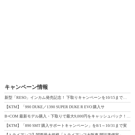
キャンペーン情報
新型「RESO」インカム発売記念！ 下取りキャンペーンを10/15まで延長して開
【KTM】「990 DUKE／1390 SUPER DUKE R EVO 購入サ
B+COM 最新モデル購入・下取りで最大9,000円をキャッシュバック！「B+F
【KTM】「890 SMT 購入サポートキャンペーン」を8/1～10/31まで実
【トライアンフ】関西最大規模「トライアンフ大阪東 開設準備室」がオープン！ 限定