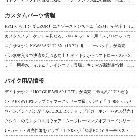
カスタムパーツ情報
RPM から ホンダ GROM用エキゾーストシステム「RPM」が登場！（動画あり
カスタムスプロケットを見せる、Z900RS／CAFE用「スプロケットカバーフルキ
ネクサスから KAWASAKI H2 SX（18-22）用「ニーパッド」が発売！
ゲル素材入りで快適＆足つき向上！ デイトナから Vストローム250SX用「快適ロ
ミラー用撥水フィルム「レインオフ」登場！ キジマが新製品情報「KIJIMA NE
バイク用品情報
デイトナから「HOT GRIP WRAP HEAT」が発売！ 最高約80℃の巻き
QSTARZ の GPSラップタイマーにシリーズ最小ボディ「LT-9000S」が
ウインズジャパンが「A-FORCE RR チョップドカーボン」を9/10発売！
クシタニのモトクロス用ウェア「ムーブレーシングオフロードシリーズ」3アイテムが登
UVカット・遮光性能をアップ！ LINKS が「冷暖BODY サーモベスト」改良