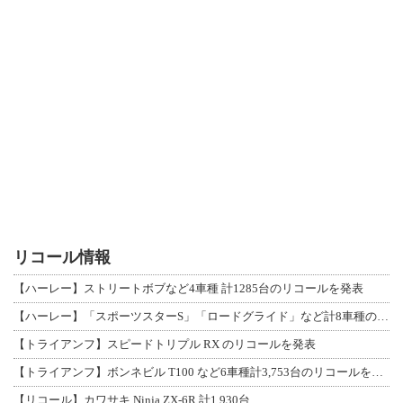
リコール情報
【ハーレー】ストリートボブなど4車種 計1285台のリコールを発表
【ハーレー】「スポーツスターS」「ロードグライド」など計8車種のリコールを発表
【トライアンフ】スピードトリプル RX のリコールを発表
【トライアンフ】ボンネビル T100 など6車種計3,753台のリコールを発表
【リコール】カワサキ Ninja ZX-6R 計1,930台