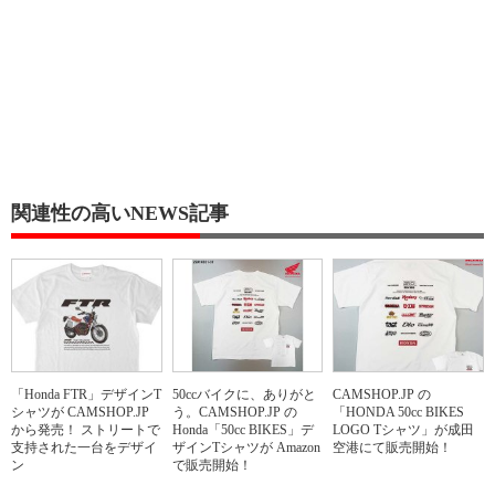
関連性の高いNEWS記事
「Honda FTR」デザインT
50ccバイクに、ありがと
CAMSHOP.JP の
シャツが CAMSHOP.JP
う。CAMSHOP.JP の
「HONDA 50cc BIKES
から発売！ ストリートで
Honda「50cc BIKES」デ
LOGO Tシャツ」が成田
支持された一台をデザイ
ザインTシャツが Amazon
空港にて販売開始！
ン
で販売開始！