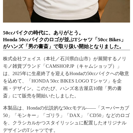
50ccバイクの時代に、ありがとう。
Honda 50ccバイクのロゴが並ぶTシャツ「50cc Bikes」
がハンズ「男の書斎」で取り扱い開始となりました。
株式会社フェイス（本社／石川県白山市）が展開するノリ
モノ雑貨ブランド「CAMSHOP.JP（キャムショップ）」
は、2025年に生産終了を迎えるHondaの50ccバイクへの敬意
を込めて、「HONDA 50cc BIKES LOGO Tシャツ」を企
画・デザイン。このたび、ハンズ名古屋店10階「男の書
斎」にて販売を開始いたしました。
本製品は、Hondaの伝説的な50ccモデル――「スーパーカブ
50」「モンキー」「ゴリラ」「DAX」「CD50」などのロゴ
を、クラシカルかつスタイリッシュに配置したオリジナル
デザインのTシャツです。