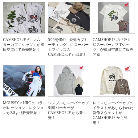
CAMSHOP.JP の「ハン
5/25開催の「愛知カブミ
CAMSHOP.JP の「浮世
ターカブ T シャツ」が成
ーティング」にスーパー
絵スーパーカブ Tシャ
田空港にて販売開始！
カブグッズの
ツ」が成田空港にて販売
CAMSHOP.JP が出展！
開始！
MOUSSY × HRC のコラ
シンプルなスーパーカブ
レトロなスーパーカブの
ボレーションコレクショ
刺繍パーカーが
イラストがあしらわれた
ンが3/8より販売開始！
CAMSHOP.JP から発
新作スウェットが
売！
CAMSHOP.JP から登
場！