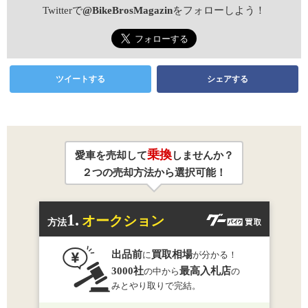
Twitterで
@BikeBrosMagazin
をフォローしよう！
ツイートする
シェアする
乗換
愛車を売却して
しませんか？
２つの売却方法から選択可能！
1.
オークション
方法
出品前
買取相場
に
が分かる！
3000社
最高入札店
の中から
の
みとやり取りで完結。