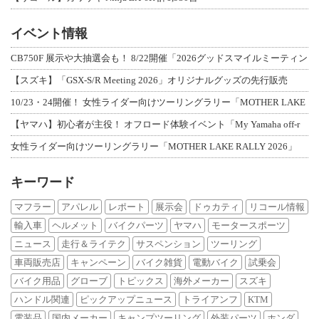
イベント情報
CB750F 展示や大抽選会も！ 8/22開催「2026グッドスマイルミーティン
【スズキ】「GSX-S/R Meeting 2026」オリジナルグッズの先行販売
10/23・24開催！ 女性ライダー向けツーリングラリー「MOTHER LAKE
【ヤマハ】初心者が主役！ オフロード体験イベント「My Yamaha off-r
女性ライダー向けツーリングラリー「MOTHER LAKE RALLY 2026」
キーワード
マフラー
アパレル
レポート
展示会
ドゥカティ
リコール情報
輸入車
ヘルメット
バイクパーツ
ヤマハ
モータースポーツ
ニュース
走行＆ライテク
サスペンション
ツーリング
車両販売店
キャンペーン
バイク雑貨
電動バイク
試乗会
バイク用品
グローブ
トピックス
海外メーカー
スズキ
ハンドル関連
ピックアップニュース
トライアンフ
KTM
電装品
国内メーカー
キャンプツーリング
外装パーツ
ホンダ