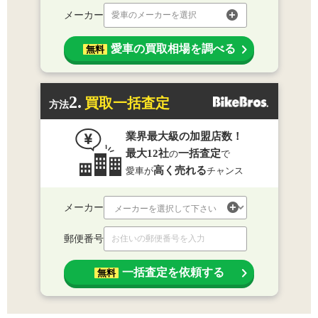
メーカー
愛車のメーカーを選択
愛車の買取相場を調べる
無料
2.
買取一括査定
方法
業界最大級の加盟店数！
最大12社
一括査定
の
で
高く売れる
愛車が
チャンス
メーカー
郵便番号
一括査定を依頼する
無料