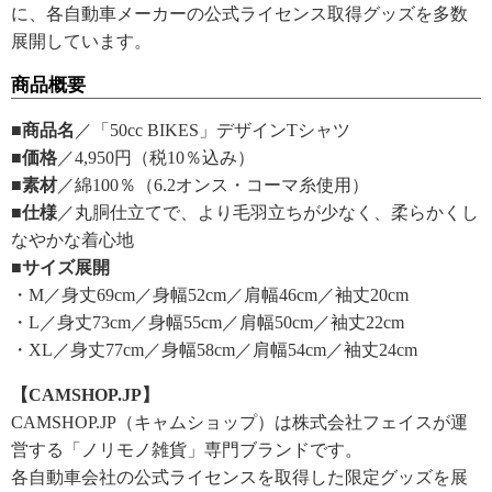
に、各自動車メーカーの公式ライセンス取得グッズを多数
展開しています。
商品概要
■商品名
／「50cc BIKES」デザインTシャツ
■価格
／4,950円（税10％込み）
■素材
／綿100％（6.2オンス・コーマ糸使用）
■仕様
／丸胴仕立てで、より毛羽立ちが少なく、柔らかくし
なやかな着心地
■サイズ展開
・M／身丈69cm／身幅52cm／肩幅46cm／袖丈20cm
・L／身丈73cm／身幅55cm／肩幅50cm／袖丈22cm
・XL／身丈77cm／身幅58cm／肩幅54cm／袖丈24cm
【CAMSHOP.JP】
CAMSHOP.JP（キャムショップ）は株式会社フェイスが運
営する「ノリモノ雑貨」専門ブランドです。
各自動車会社の公式ライセンスを取得した限定グッズを展