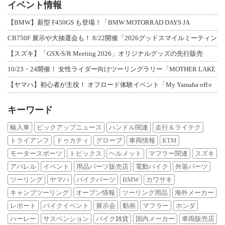
イベント情報
【BMW】新型 F450GS も登場！「BMW MOTORRAD DAYS JA
CB750F 展示や大抽選会も！ 8/22開催「2026グッドスマイルミーティン
【スズキ】「GSX-S/R Meeting 2026」オリジナルグッズの先行販売
10/23・24開催！ 女性ライダー向けツーリングラリー「MOTHER LAKE
【ヤマハ】初心者が主役！ オフロード体験イベント「My Yamaha off-r
キーワード
輸入車
ピックアップニュース
ハンドル関連
走行＆ライテク
トライアンフ
ドゥカティ
グローブ
車両情報
KTM
モータースポーツ
トピックス
ヘルメット
マフラー関連
スズキ
アパレル
イベント
用品パーツ販売店
電動バイク
外装パーツ
ツーリング
ヤマハ
バイクパーツ
BMW
カワサキ
キャンプツーリング
オープン情報
ツーリング用品
海外メーカー
レポート
バイクイベント
展示会
動画
マフラー
ホンダ
ハーレー
サスペンション
バイク雑貨
国内メーカー
車両販売店