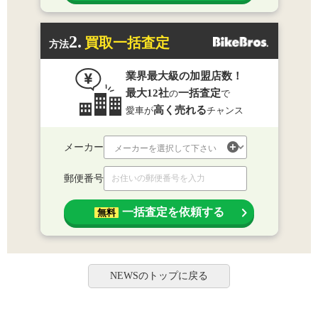
2.
買取一括査定
方法
業界最大級の加盟店数！
最大12社
一括査定
の
で
高く売れる
愛車が
チャンス
メーカー
郵便番号
一括査定を依頼する
無料
NEWSのトップに戻る