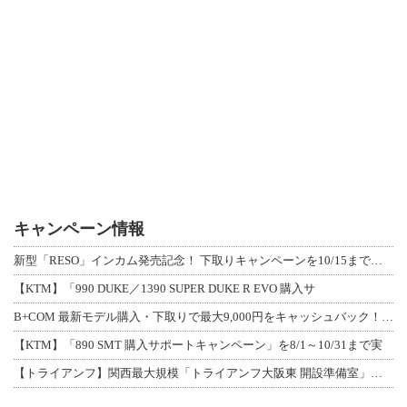
キャンペーン情報
新型「RESO」インカム発売記念！ 下取りキャンペーンを10/15まで延長して開
【KTM】「990 DUKE／1390 SUPER DUKE R EVO 購入サ
B+COM 最新モデル購入・下取りで最大9,000円をキャッシュバック！「B+F
【KTM】「890 SMT 購入サポートキャンペーン」を8/1～10/31まで実
【トライアンフ】関西最大規模「トライアンフ大阪東 開設準備室」がオープン！ 限定