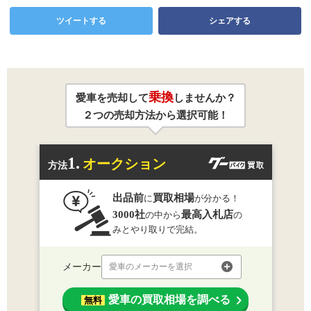
ツイートする
シェアする
乗換
愛車を売却して
しませんか？
２つの売却方法から選択可能！
1.
オークション
方法
出品前
買取相場
に
が分かる！
3000社
最高入札店
の中から
の
みとやり取りで完結。
メーカー
愛車のメーカーを選択
愛車の買取相場を調べる
無料