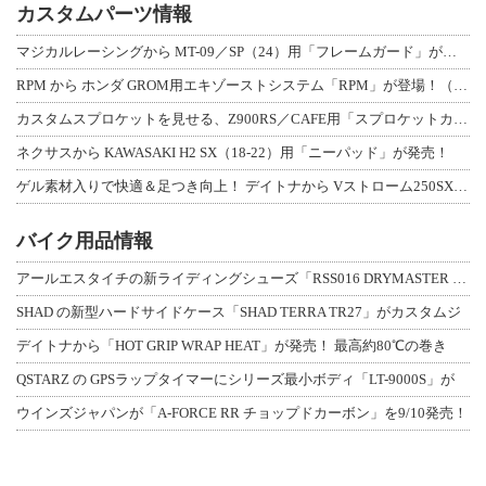
カスタムパーツ情報
マジカルレーシングから MT-09／SP（24）用「フレームガード」が登場！
RPM から ホンダ GROM用エキゾーストシステム「RPM」が登場！（動画あり
カスタムスプロケットを見せる、Z900RS／CAFE用「スプロケットカバーフルキ
ネクサスから KAWASAKI H2 SX（18-22）用「ニーパッド」が発売！
ゲル素材入りで快適＆足つき向上！ デイトナから Vストローム250SX用「快適ロ
バイク用品情報
アールエスタイチの新ライディングシューズ「RSS016 DRYMASTER スト
SHAD の新型ハードサイドケース「SHAD TERRA TR27」がカスタムジ
デイトナから「HOT GRIP WRAP HEAT」が発売！ 最高約80℃の巻き
QSTARZ の GPSラップタイマーにシリーズ最小ボディ「LT-9000S」が
ウインズジャパンが「A-FORCE RR チョップドカーボン」を9/10発売！