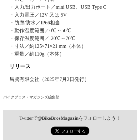
・入力/出力ポート／mini USB、USB Type C
・入力電圧／12V 又は 5V
・防塵/防水／IP66相当
・動作温度範囲／0℃～50℃
・保存温度範囲／-20℃～70℃
・寸法／約125×71×21 mm（本体）
・重量／約110g（本体）
リリース
昌騰有限会社（2025年7月2日発行）
バイクブロス・マガジンズ編集部
Twitterで
@BikeBrosMagazin
をフォローしよう！