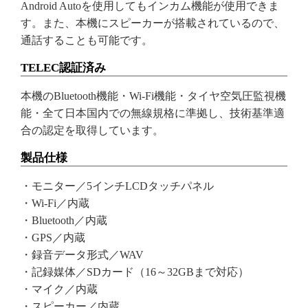
Android Autoを使用してもインカム機能が使用できま
す。また、本機にスピーカーが搭載されているので、
通話することも可能です。
TELEC認証済み
本機のBluetooth機能・Wi-Fi機能・タイヤ空気圧監視機
能・全て日本国内での無線規格に準拠し、技術基準適
合の認定を取得しています。
製品仕様
・モニター／5インチLCDタッチパネル
・Wi-Fi／内蔵
・Bluetooth／内蔵
・GPS／内蔵
・録音データ形式／WAV
・記録媒体／SDカード（16～32GBまで対応）
・マイク／内蔵
・スピーカー／内蔵