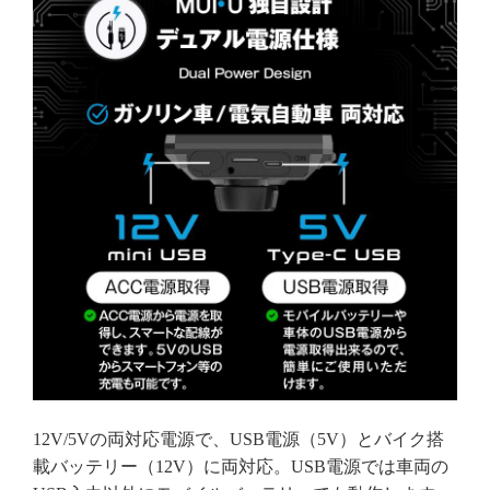
12V/5Vの両対応電源で、USB電源（5V）とバイク搭
載バッテリー（12V）に両対応。USB電源では車両の