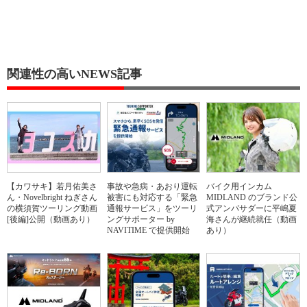
関連性の高いNEWS記事
【カワサキ】若月佑美さ
事故や急病・あおり運転
バイク用インカム
ん・Novelbright ねぎさん
被害にも対応する「緊急
MIDLAND のブランド公
の横須賀ツーリング動画
通報サービス」をツーリ
式アンバサダーに平嶋夏
[後編]公開（動画あり）
ングサポーター by
海さんが継続就任（動画
NAVITIME で提供開始
あり）