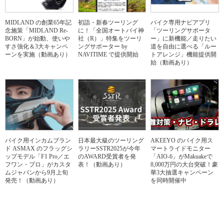
MIDLAND の創業65年記
初詣・新春ツーリング
バイク専用ナビアプリ
念施策「MIDLAND Re-
に！「全国オートバイ神
「ツーリングサポータ
BORN」が始動、使いや
社（R）」特集をツーリ
ー」に新機能／走りたい
すさ強化＆3大キャンペ
ングサポーター by
道を自由に選べる「ルー
ーンを実施（動画あり）
NAVITIME で提供開始
トアレンジ」機能提供開
始（動画あり）
バイク用インカムブラン
日本最大級のツーリング
AKEEYO のバイク用ス
ド ASMAX のフラッグシ
ラリーSSTR2025が今年
マートライドモニター
ップモデル「F1 Pro／エ
のAWARD受賞者を発
「AIO-6」がMakuakeで
フワン・プロ」がカスタ
表！（動画あり）
8,000万円の大台突破！豪
ムジャパンから9月上旬
華3大抽選キャンペーン
発売！（動画あり）
を同時開催中