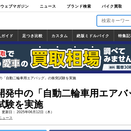
ウェブマガジン
ニュース
ブランド検索
バイク買取
バイクブロス・
原付＆ミニバイ
スポーツ＆ネイ
アメリカン＆ツ
ビッグスクータ
オフロード
バージンハーレ
バージンBMW
バージンドゥカ
バージントライ
ニュース
車両情報
イベント
キャンペ
トピック
バイク用
バイクパ
書籍・
サポート
お知らせ
ブランドを検
ブランドボイ
バイク買取
マガジンズ
ク
キッド
アラー
ー
ー
ティ
アンフ
TOP
ーン
ス
品
ーツ
DVD
索
ス
入ガイド
足つき比較
カスタム
絶版ミドルバイク
特集記
入ガイド
ンダ
マハ
ズキ
ワサキ
カスタム
ホンダ
ヤマハ
スズキ
カワサキ
道の駅調査隊
ツーリング情報局
日本の道50選
国道めぐり
林道ツーリング
絶版ミドルバイク
ホンダ
ヤマハ
スズキ
カワサキ
覧
一覧
一覧
の「自動二輪車用エアバッグ」の衝突試験を実施
開発中の「自動二輪車用エアバ
試験を実施
 更新日： 2025年06月12日（木）
ニュース