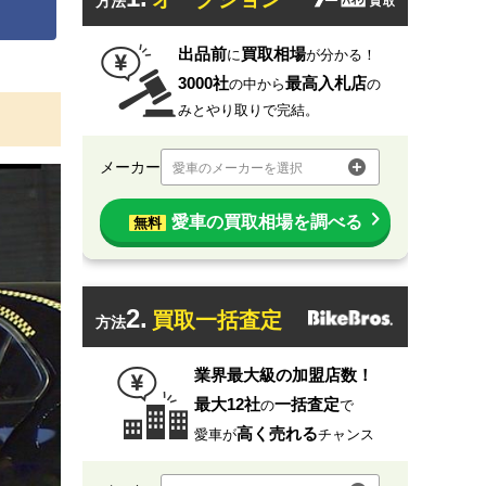
方法
出品前
買取相場
に
が分かる！
3000社
最高入札店
の中から
の
みとやり取りで完結。
メーカー
愛車のメーカーを選択
愛車の買取相場を調べる
無料
2.
買取一括査定
方法
業界最大級の加盟店数！
最大12社
一括査定
の
で
高く売れる
愛車が
チャンス