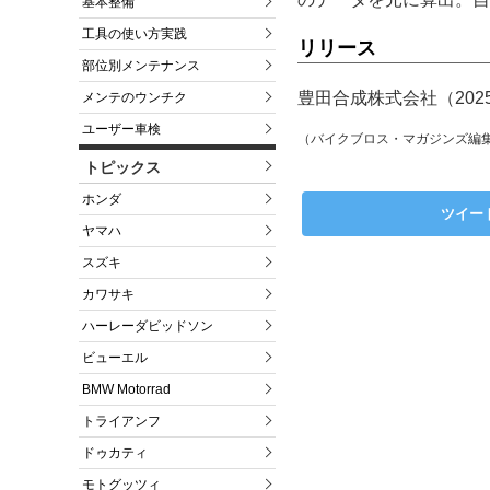
基本整備
工具の使い方実践
リリース
部位別メンテナンス
豊田合成株式会社（202
メンテのウンチク
ユーザー車検
（バイクブロス・マガジンズ編
トピックス
ホンダ
ツイー
ヤマハ
スズキ
カワサキ
ハーレーダビッドソン
ビューエル
BMW Motorrad
トライアンフ
ドゥカティ
モトグッツィ