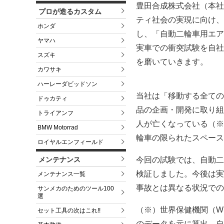
豊田合成株式会社（本社
プロが造るカスタム
ティ社会の実現に向け、
ホンダ
し、「自動二輪車用エア
ヤマハ
実車での衝突試験を自社
スズキ
を磨いていきます。
カワサキ
ハーレーダビッドソン
当社は「移動する全ての
ドゥカティ
品の企画・開発に取り組
トライアンフ
人が亡くなっている（※
BMW Motorrad
輪車の限られたスペース
ロイヤルエンフィールド
メンテナンス
今回の試験では、自動二
検証しました。今後は実
メンテナンス一覧
事故とは異なる状況での
サンメカのためのツール100
選
（※）世界保健機関（WHO）によ
セット工具の次はこれ!!
のデータを元に算出。自