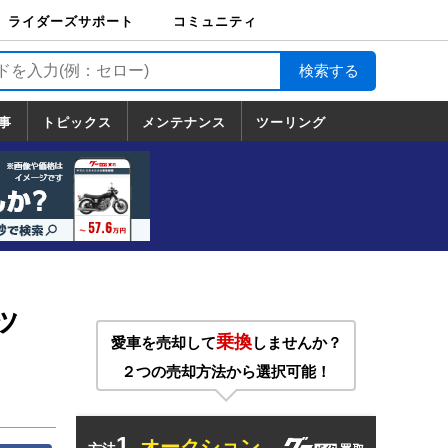
ライダーズサポート
コミュニティ
ライダーズサポート
バイク輸送
バイクガレージライ
バイク車両保険
ロードサービス
バイク試乗
コミュニティ
日記
ツーリング
カスタム
TOP
フ
TOP
事
トピックス
メンテナンス
ツーリング
トピックス
ホンダ
ヤマハ
スズキ
カワサキ
ハーレーダ
BMW
ドゥカティ
トライアン
メンテナンス
基本整備
部位別メンテ
工具の使い方
ツール100選
メンテのうん
一覧
ビッドソン
フ
一覧
ちく
ッ
乗換
愛車を売却して
しませんか？
２つの売却方法から選択可能！
1.
オークション