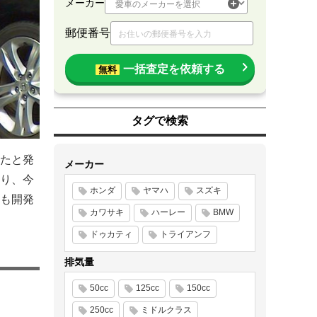
メーカー
郵便番号
一括査定を依頼する
無料
タグで検索
たと発
メーカー
り、今
ホンダ
ヤマハ
スズキ
も開発
カワサキ
ハーレー
BMW
ドゥカティ
トライアンフ
排気量
50cc
125cc
150cc
250cc
ミドルクラス