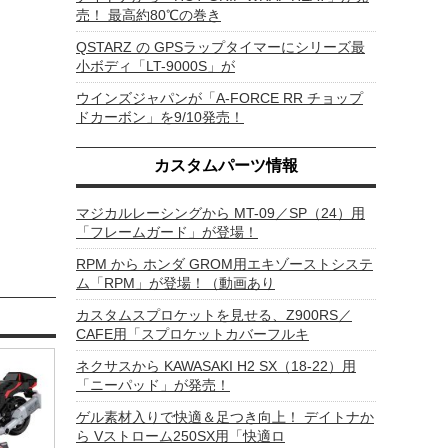
売！ 最高約80℃の巻き
QSTARZ の GPSラップタイマーにシリーズ最
小ボディ「LT-9000S」が
ウインズジャパンが「A-FORCE RR チョップ
ドカーボン」を9/10発売！
カスタムパーツ情報
マジカルレーシングから MT-09／SP（24）用
「フレームガード」が登場！
RPM から ホンダ GROM用エキゾーストシステ
ム「RPM」が登場！（動画あり
カスタムスプロケットを見せる、Z900RS／
CAFE用「スプロケットカバーフルキ
ネクサスから KAWASAKI H2 SX（18-22）用
「ニーパッド」が発売！
ゲル素材入りで快適＆足つき向上！ デイトナか
ら Vストローム250SX用「快適ロ