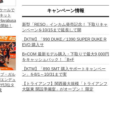
スケールで
キャンペーン情報
キット
Hayabusa
新型「RESO」インカム発売記念！ 下取りキャ
売開始！
ンペーンを10/15まで延長して開
【KTM】「990 DUKE／1390 SUPER DUKE R
EVO 購入サ
B+COM 最新モデル購入・下取りで最大9,000円
をキャッシュバック！「B+F
【KTM】「890 SMT 購入サポートキャンペー
ン」を8/1～10/31まで実
ップ・ガル
IMエンデュ
【トライアンフ】関西最大規模「トライアンフ
歴代3位タ
大阪東 開設準備室」がオープン！ 限定
成