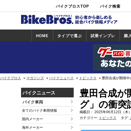
バイクブロスTOP
バイク検索
中古バイ
カタログ検
ショップ検
ク・新車検
索
索
索
HOME
タイプで選ぶ
試乗インプレ
購
スポーツ＆ネ
原付＆ミニバ
アメリカン＆
ビッグスクー
オフロード
試乗インプレ
ホンダ
ヤマハ
スズキ
カワサキ
ハーレー
BMW
トライアンフ
ドゥカティ
購
ホ
ヤ
ス
カ
イキッド
イク
クルーザー
ター
一覧
一
バイクブロス
マガジンズ
バイクニュース
トピックス
豊田合成が開発中
豊田合成が
バイクニュース
グ」の衝突
バイク車両
全てのバイク車両情報
掲載日： 2025年06月12日（木）
カテゴリー:
トピックス
タグ:
国内メーカー
海外メーカー