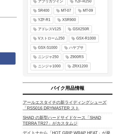
アフリカツイン
YZF-R250
SR400
MT-07
MT-09
YZF-R1
XSR900
アドレスV125
GSX250R
Vストローム250
GSX-R1000
GSX-S1000
ハヤブサ
ニンジャ250
Z900RS
ニンジャ1000
ZRX1200
バイク用品情報
アールエスタイチの新ライディングシューズ
「RSS016 DRYMASTER スト
SHAD の新型ハードサイドケース「SHAD
TERRA TR27」がカスタムジ
デイトナから「HOT GRIP WRAP HEAT」が発