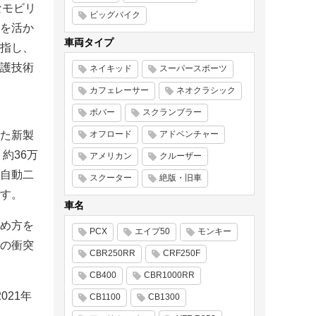
なモビリ
ビッグバイク
を活か
車両タイプ
指し、
護技術
ネイキッド
スーパースポーツ
カフェレーサー
ネオクラシック
ボバー
スクランブラー
た新製
オフロード
アドベンチャー
約36万
アメリカン
クルーザー
自動二
スクーター
絶版・旧車
す。
車名
め方を
PCX
エイプ50
モンキー
の衝突
CBR250RR
CRF250F
CB400
CBR1000RR
2021年
CB1100
CB1300