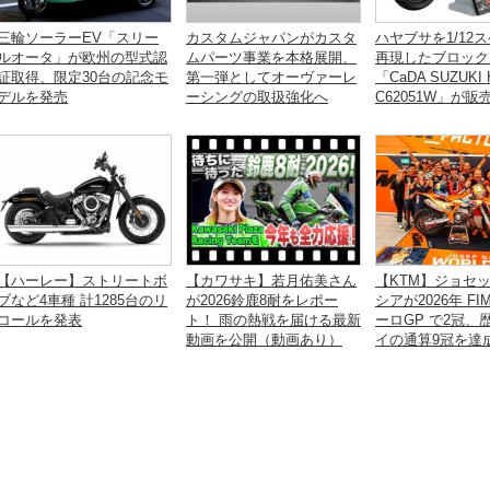
三輪ソーラーEV「スリー
カスタムジャパンがカスタ
ハヤブサを1/12
ルオータ」が欧州の型式認
ムパーツ事業を本格展開、
再現したブロック
証取得、限定30台の記念モ
第一弾としてオーヴァーレ
「CaDA SUZUKI 
デルを発売
ーシングの取扱強化へ
C62051W」が販
【ハーレー】ストリートボ
【カワサキ】若月佑美さん
【KTM】ジョセ
ブなど4車種 計1285台のリ
が2026鈴鹿8耐をレポー
シアが2026年 F
コールを発表
ト！ 雨の熱戦を届ける最新
ーロGP で2冠、
動画を公開（動画あり）
イの通算9冠を達