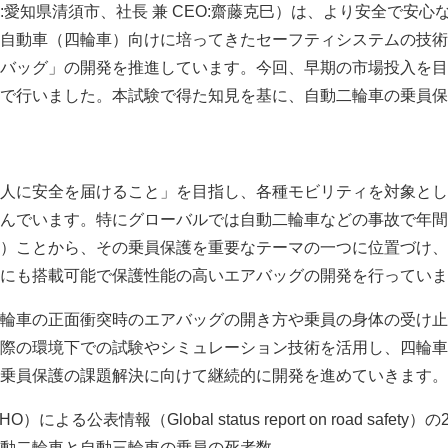
:愛知県清須市、社長 兼 CEO:齋藤克巳）は、より安全で安心
自動車（四輪車）向けに培ってきたセーフティシステムの技術
バッグ」の開発を推進しています。今回、早期の市場投入を目
で行いました。本試験で得た知見を基に、自動二輪車の乗員保
人に安全を届けること」を目指し、各種モビリティを対象とし
んでいます。特にグローバルでは自動二輪車などの事故で年間 
）ことから、その乗員保護を重要なテーマの一つに位置づけ、
にも搭載可能で保護性能の高いエアバッグの開発を行っていま
輪車の正面衝突時のエアバッグの開き方や乗員の身体の受け止
際の環境下での試験やシミュレーション技術を活用し、四輪車
乗員保護の課題解決に向けて継続的に開発を進めていきます。
る公表情報（Global status report on road safety）の
動二輪車と自動三輪車の乗員の死者数。