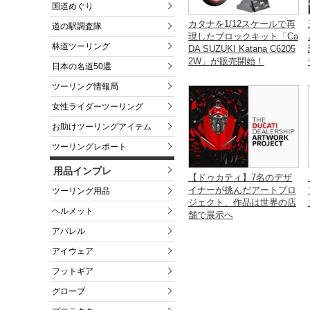
国道めぐり
カタナを1/12スケールで再
道の駅調査隊
現したブロックキット「Ca
林道ツーリング
DA SUZUKI Katana C6205
2W」が販売開始！
日本の名道50選
ツーリング情報局
女性ライダーツーリング
お助けツーリングアイテム
ツーリングレポート
用品インプレ
【ドゥカティ】7名のデザ
イナーが挑んだアートプロ
ツーリング用品
ジェクト、作品は世界の店
ヘルメット
舗で展示へ
アパレル
アイウェア
フットギア
グローブ