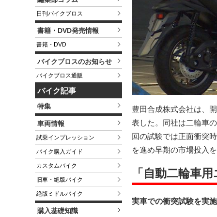
日刊バイクブロス
書籍・DVD発売情報
書籍・DVD
バイクブロスのお知らせ
バイクブロス通販
バイク記事
特集
豊田合成株式会社は、開
表した。同社は二輪車の
車両情報
回の試験では正面衝突時
試乗インプレッション
を進め早期の市場投入を
バイク購入ガイド
カスタムバイク
「自動二輪車用
旧車・絶版バイク
絶版ミドルバイク
実車での衝突試験を実施
購入基礎知識