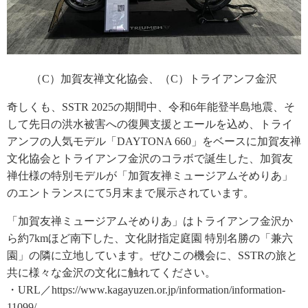
（C）加賀友禅文化協会、（C）トライアンフ金沢
奇しくも、SSTR 2025の期間中、令和6年能登半島地震、そ
して先日の洪水被害への復興支援とエールを込め、トライ
アンフの人気モデル「DAYTONA 660」をベースに加賀友禅
文化協会とトライアンフ金沢のコラボで誕生した、加賀友
禅仕様の特別モデルが「加賀友禅ミュージアムそめりあ」
のエントランスにて5月末まで展示されています。
「加賀友禅ミュージアムそめりあ」はトライアンフ金沢か
ら約7kmほど南下した、文化財指定庭園 特別名勝の「兼六
園」の隣に立地しています。ぜひこの機会に、SSTRの旅と
共に様々な金沢の文化に触れてください。
・URL／https://www.kagayuzen.or.jp/information/information-
11099/