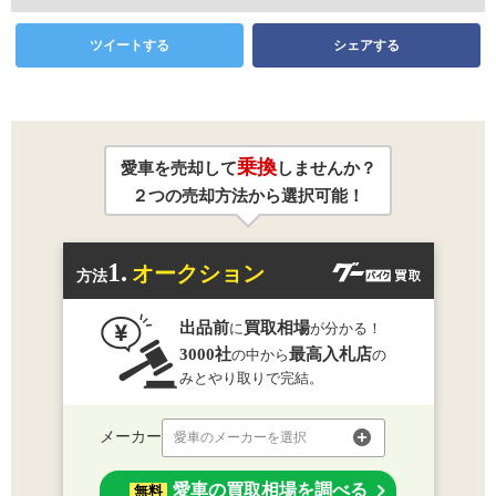
ツイートする
シェアする
乗換
愛車を売却して
しませんか？
２つの売却方法から選択可能！
1.
オークション
方法
出品前
買取相場
に
が分かる！
3000社
最高入札店
の中から
の
みとやり取りで完結。
メーカー
愛車のメーカーを選択
愛車の買取相場を調べる
無料