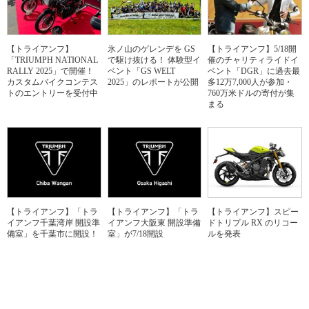
【トライアンフ】
氷ノ山のゲレンデを GS
【トライアンフ】5/18開
「TRIUMPH NATIONAL
で駆け抜ける！ 体験型イ
催のチャリティライドイ
RALLY 2025」で開催！
ベント「GS WELT
ベント「DGR」に過去最
カスタムバイクコンテス
2025」のレポートが公開
多12万7,000人が参加・
トのエントリーを受付中
760万米ドルの寄付が集
まる
【トライアンフ】「トラ
【トライアンフ】「トラ
【トライアンフ】スピー
イアンフ千葉湾岸 開設準
イアンフ大阪東 開設準備
ドトリプル RX のリコー
備室」を千葉市に開設！
室」が7/18開設
ルを発表