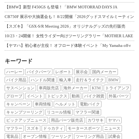
【BMW】新型 F450GS も登場！「BMW MOTORRAD DAYS JA
CB750F 展示や大抽選会も！ 8/22開催「2026グッドスマイルミーティン
【スズキ】「GSX-S/R Meeting 2026」オリジナルグッズの先行販売
10/23・24開催！ 女性ライダー向けツーリングラリー「MOTHER LAKE
【ヤマハ】初心者が主役！ オフロード体験イベント「My Yamaha off-r
キーワード
ハーレー
バイクパーツ
レポート
展示会
国内メーカー
バイク用品
ハンドル関連
輸入車
走行＆ライテク
BMW
サスペンション
車両販売店
海外メーカー
KTM
トライアンフ
グローブ
イベント
トピックス
動画
バイク雑貨
外装パーツ
キャンペーン
車両情報
ヘルメット
電動バイク
キャンプツーリング
リコール情報
マフラー関連
ピックアップニュース
用品パーツ販売店
カワサキ
ヤマハ
マフラー
スズキ
ドゥカティ
モータースポーツ
ニュース
電装品
オープン情報
ツーリング
ツーリング用品
試乗会