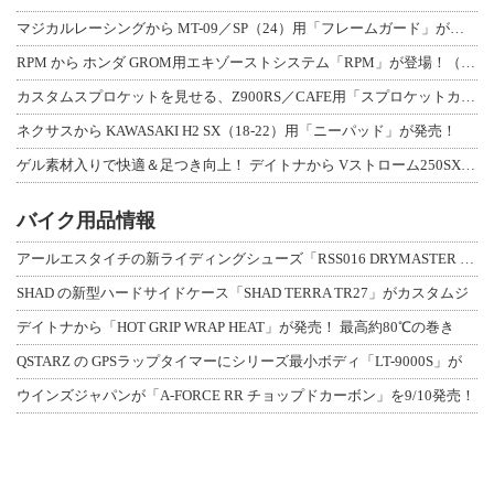
マジカルレーシングから MT-09／SP（24）用「フレームガード」が登場！
RPM から ホンダ GROM用エキゾーストシステム「RPM」が登場！（動画あり
カスタムスプロケットを見せる、Z900RS／CAFE用「スプロケットカバーフルキ
ネクサスから KAWASAKI H2 SX（18-22）用「ニーパッド」が発売！
ゲル素材入りで快適＆足つき向上！ デイトナから Vストローム250SX用「快適ロ
バイク用品情報
アールエスタイチの新ライディングシューズ「RSS016 DRYMASTER スト
SHAD の新型ハードサイドケース「SHAD TERRA TR27」がカスタムジ
デイトナから「HOT GRIP WRAP HEAT」が発売！ 最高約80℃の巻き
QSTARZ の GPSラップタイマーにシリーズ最小ボディ「LT-9000S」が
ウインズジャパンが「A-FORCE RR チョップドカーボン」を9/10発売！