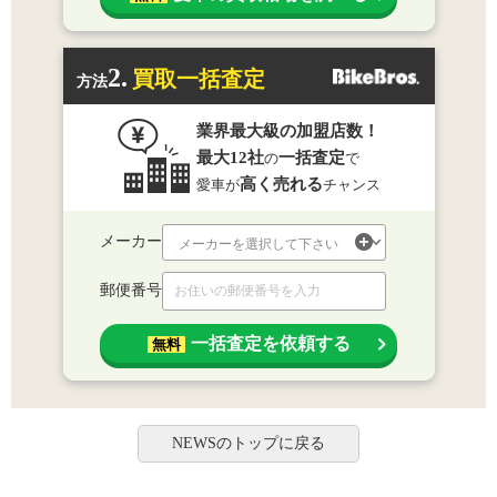
2.
買取一括査定
方法
業界最大級の加盟店数！
最大12社
一括査定
の
で
高く売れる
愛車が
チャンス
メーカー
郵便番号
一括査定を依頼する
無料
NEWSのトップに戻る