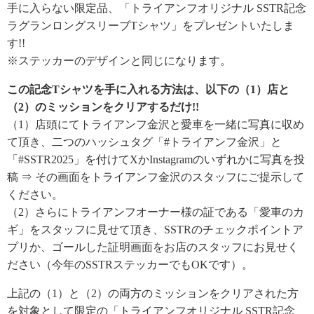
手に入らない限定品、「トライアンフオリジナル SSTR記念
ラグランロングスリーブTシャツ」をプレゼントいたしま
す!!
※ステッカーのデザインと同じになります。
この記念Tシャツを手に入れる方法は、以下の（1）店と
（2）のミッションをクリアするだけ!!
（1）店頭にてトライアンフ金沢と愛車を一緒に写真に収め
て頂き、二つのハッシュタグ「#トライアンフ金沢」と
「#SSTR2025」を付けてXかInstagramのいずれかに写真を投
稿 ⇒ その画面をトライアンフ金沢のスタッフにご提示して
ください。
（2）さらにトライアンフオーナー様の証である「愛車のカ
ギ」をスタッフに見せて頂き、SSTRのチェックポイントア
プリか、ゴールした証明画面をお店のスタッフにお見せく
ださい（今年のSSTRステッカーでもOKです）。
上記の（1）と（2）の両方のミッションをクリアされた方
を対象として限定の「トライアンフオリジナル SSTR記念