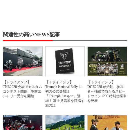
関連性の高いNEWS記事
【トライアンフ】
【トライアンフ】
【トライアンフ】
TNR2026 会場でカスタム
Triumph National Rally に
DGR2026 が始動、参加
コンテスト開催、事前エ
初の公式参加証
者へ抽選で当たるスピー
ントリー受付を開始
「Triumph Passport」登
ドツイン1200 特別仕様車
場！ 富士見高原を目指す
を発表
旅の証