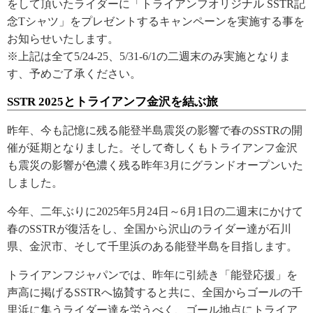
をして頂いたライダーに「トライアンフオリジナル SSTR記
念Tシャツ」をプレゼントするキャンペーンを実施する事を
お知らせいたします。
※上記は全て5/24-25、5/31-6/1の二週末のみ実施となりま
す、予めご了承ください。
SSTR 2025とトライアンフ金沢を結ぶ旅
昨年、今も記憶に残る能登半島震災の影響で春のSSTRの開
催が延期となりました。そして奇しくもトライアンフ金沢
も震災の影響が色濃く残る昨年3月にグランドオープンいた
しました。
今年、二年ぶりに2025年5月24日～6月1日の二週末にかけて
春のSSTRが復活をし、全国から沢山のライダー達が石川
県、金沢市、そして千里浜のある能登半島を目指します。
トライアンフジャパンでは、昨年に引続き「能登応援」を
声高に掲げるSSTRへ協賛すると共に、全国からゴールの千
里浜に集うライダー達を労うべく、ゴール地点にトライア