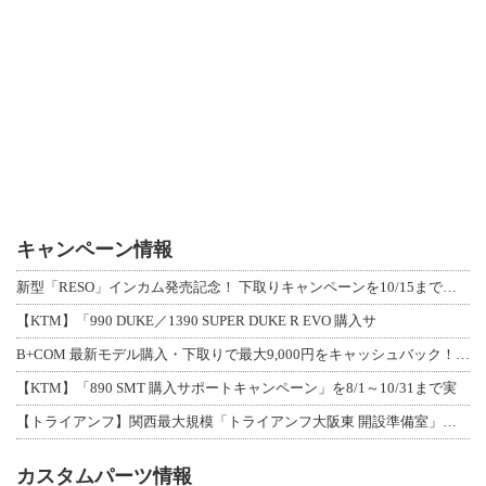
キャンペーン情報
新型「RESO」インカム発売記念！ 下取りキャンペーンを10/15まで延長して開
【KTM】「990 DUKE／1390 SUPER DUKE R EVO 購入サ
B+COM 最新モデル購入・下取りで最大9,000円をキャッシュバック！「B+F
【KTM】「890 SMT 購入サポートキャンペーン」を8/1～10/31まで実
【トライアンフ】関西最大規模「トライアンフ大阪東 開設準備室」がオープン！ 限定
カスタムパーツ情報