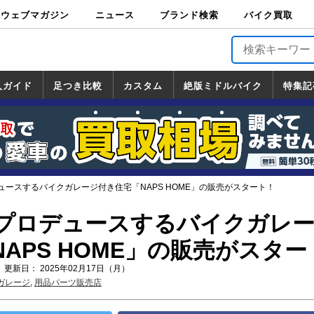
ウェブマガジン
ニュース
ブランド検索
バイク買取
バイクブロス・
原付＆ミニバイ
スポーツ＆ネイ
アメリカン＆ツ
ビッグスクータ
オフロード
バージンハーレ
バージンBMW
バージンドゥカ
バージントライ
ニュース
車両情報
イベント
キャンペ
トピック
バイク用
バイクパ
書籍・
サポート
お知らせ
ブランドを検
ブランドボイ
バイク買取
マガジンズ
ク
キッド
アラー
ー
ー
ティ
アンフ
TOP
ーン
ス
品
ーツ
DVD
索
ス
入ガイド
足つき比較
カスタム
絶版ミドルバイク
特集記
入ガイド
ンダ
マハ
ズキ
ワサキ
カスタム
ホンダ
ヤマハ
スズキ
カワサキ
道の駅調査隊
ツーリング情報局
日本の道50選
国道めぐり
林道ツーリング
絶版ミドルバイク
ホンダ
ヤマハ
スズキ
カワサキ
覧
一覧
一覧
ュースするバイクガレージ付き住宅「NAPS HOME」の販売がスタート！
プロデュースするバイクガレ
APS HOME」の販売がスター
 更新日： 2025年02月17日（月）
ガレージ
,
用品パーツ販売店