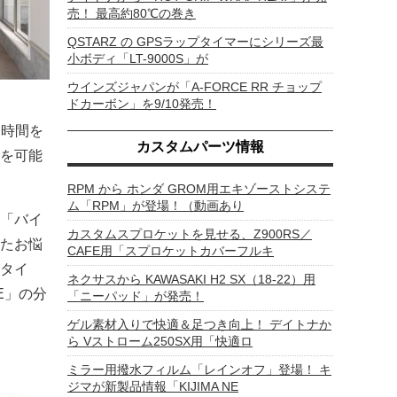
売！ 最高約80℃の巻き
QSTARZ の GPSラップタイマーにシリーズ最
小ボディ「LT-9000S」が
ウインズジャパンが「A-FORCE RR チョップ
ドカーボン」を9/10発売！
す時間を
カスタムパーツ情報
を可能
RPM から ホンダ GROM用エキゾーストシステ
ム「RPM」が登場！（動画あり
「バイ
カスタムスプロケットを見せる、Z900RS／
たお悩
CAFE用「スプロケットカバーフルキ
タイ
ネクサスから KAWASAKI H2 SX（18-22）用
ME」の分
「ニーパッド」が発売！
ゲル素材入りで快適＆足つき向上！ デイトナか
ら Vストローム250SX用「快適ロ
ミラー用撥水フィルム「レインオフ」登場！ キ
ジマが新製品情報「KIJIMA NE