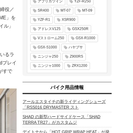
アフリカツイン
YZF-R250
締役／
SR400
MT-07
MT-09
ME」を
YZF-R1
XSR900
イル」
アドレスV125
GSX250R
Vストローム250
GSX-R1000
GSX-S1000
ハヤブサ
いるラ
ニンジャ250
Z900RS
dプレイ
ニンジャ1000
ZRX1200
がすで
バイク用品情報
アールエスタイチの新ライディングシューズ
「RSS016 DRYMASTER スト
SHAD の新型ハードサイドケース「SHAD
TERRA TR27」がカスタムジ
デイトナから「HOT GRIP WRAP HEAT」が発