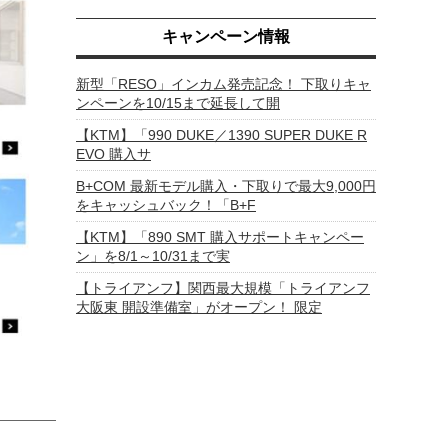
キャンペーン情報
新型「RESO」インカム発売記念！ 下取りキャ
ンペーンを10/15まで延長して開
【KTM】「990 DUKE／1390 SUPER DUKE R
EVO 購入サ
B+COM 最新モデル購入・下取りで最大9,000円
をキャッシュバック！「B+F
【KTM】「890 SMT 購入サポートキャンペー
ン」を8/1～10/31まで実
【トライアンフ】関西最大規模「トライアンフ
大阪東 開設準備室」がオープン！ 限定