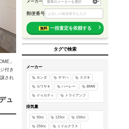
メーカー
郵便番号
一括査定を依頼する
無料
タグで検索
OME」
メーカー
ジ付き
譲され
ホンダ
ヤマハ
スズキ
カワサキ
ハーレー
BMW
ドゥカティ
トライアンフ
ロデュ
排気量
50cc
125cc
150cc
250cc
ミドルクラス