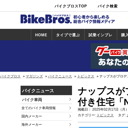
バイクブロスTOP
バイク検索
中古バイ
カタログ検
ショップ検
ク・新車検
索
索
索
HOME
タイプで選ぶ
試乗インプレ
購
スポーツ＆ネ
原付＆ミニバ
アメリカン＆
ビッグスクー
オフロード
試乗インプレ
ホンダ
ヤマハ
スズキ
カワサキ
ハーレー
BMW
トライアンフ
ドゥカティ
購
ホ
ヤ
ス
カ
イキッド
イク
クルーザー
ター
一覧
一
バイクブロス
マガジンズ
バイクニュース
トピックス
ナップスがプロデ
ナップスが
バイクニュース
付き住宅「N
バイク車両
全てのバイク車両情報
掲載日： 2025年02月17日（月）
カテゴリー:
トピックス
タグ:
国内メーカー
海外メーカー