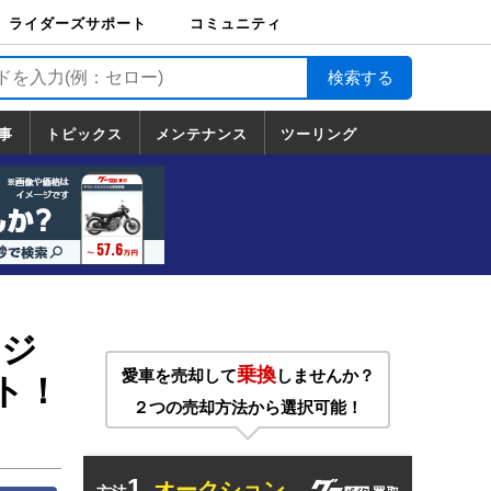
ライダーズサポート
コミュニティ
ライダーズサポート
バイク輸送
バイクガレージライ
バイク車両保険
ロードサービス
バイク試乗
コミュニティ
日記
ツーリング
カスタム
TOP
フ
TOP
事
トピックス
メンテナンス
ツーリング
トピックス
ホンダ
ヤマハ
スズキ
カワサキ
ハーレーダ
BMW
ドゥカティ
トライアン
メンテナンス
基本整備
部位別メンテ
工具の使い方
ツール100選
メンテのうん
一覧
ビッドソン
フ
一覧
ちく
ージ
乗換
愛車を売却して
しませんか？
ト！
２つの売却方法から選択可能！
1.
オークション