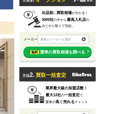
方法
出品前
買取相場
に
が分かる！
3000社
最高入札店
の中から
の
みとやり取りで完結。
メーカー
愛車のメーカーを選択
愛車の買取相場を調べる
無料
2.
買取一括査定
方法
業界最大級の加盟店数！
最大12社
一括査定
の
で
高く売れる
愛車が
チャンス