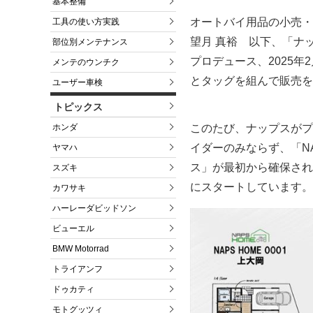
基本整備
オートバイ用品の小売・
工具の使い方実践
望月 真裕 以下、「ナ
部位別メンテナンス
プロデュース、2025
メンテのウンチク
とタッグを組んで販売を
ユーザー車検
トピックス
このたび、ナップスがプ
ホンダ
イダーのみならず、「NA
ヤマハ
ス」が最初から確保され
スズキ
にスタートしています。
カワサキ
ハーレーダビッドソン
ビューエル
BMW Motorrad
トライアンフ
ドゥカティ
モトグッツィ