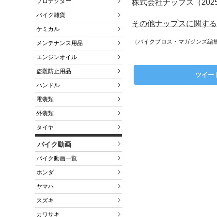
プロテクター
株式会社ナップス（202
バイク雑貨
その他ナップスに関する
ケミカル
（バイクブロス・マガジンズ編
メンテナンス用品
エンジンオイル
盗難防止用品
ツイー
ハンドル
電装類
外装類
タイヤ
バイク動画
バイク動画一覧
ホンダ
ヤマハ
スズキ
カワサキ