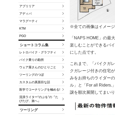
アプリリア
アディバ
マラグーティ
※全ての画像はイメージ
KTM
PGO
「NAPS HOME」
ショートコラム集
楽しむことができるバイ
にした点です。
レトロバイク・グラフティ
バイク乗りの勘所
これまで、「バイクガレ
ウェア屋さんのひとりごと
クガレージ付きの住宅が
ツーリングのつぼ
みをお持ちのライダーの
カスタムの真面目な話
ル」と「For all Ri
医学でコーナリングを極める!
譲を順次展開してまいり
流浪ライター“のぶを”の『た
びたび、旅へ』
ツーリング