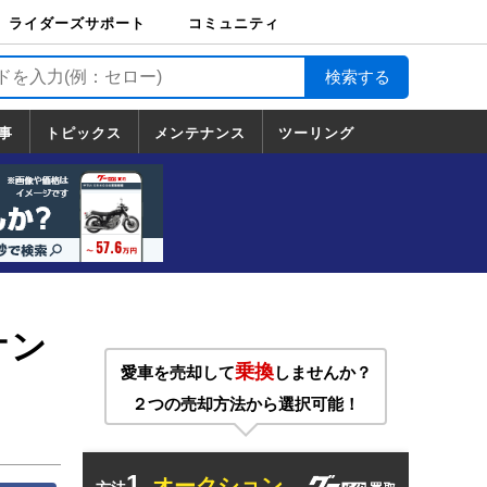
ライダーズサポート
コミュニティ
ライダーズサポート
バイク輸送
バイクガレージライ
バイク車両保険
ロードサービス
バイク試乗
コミュニティ
日記
ツーリング
カスタム
TOP
フ
TOP
事
トピックス
メンテナンス
ツーリング
トピックス
ホンダ
ヤマハ
スズキ
カワサキ
ハーレーダ
BMW
ドゥカティ
トライアン
メンテナンス
基本整備
部位別メンテ
工具の使い方
ツール100選
メンテのうん
一覧
ビッドソン
フ
一覧
ちく
オン
乗換
愛車を売却して
しませんか？
２つの売却方法から選択可能！
1.
オークション