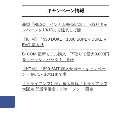
キャンペーン情報
新型「RESO」インカム発売記念！ 下取りキャ
ンペーンを10/15まで延長して開
【KTM】「990 DUKE／1390 SUPER DUKE R
EVO 購入サ
B+COM 最新モデル購入・下取りで最大9,000円
をキャッシュバック！「B+F
【KTM】「890 SMT 購入サポートキャンペー
ン」を8/1～10/31まで実
【トライアンフ】関西最大規模「トライアンフ
大阪東 開設準備室」がオープン！ 限定