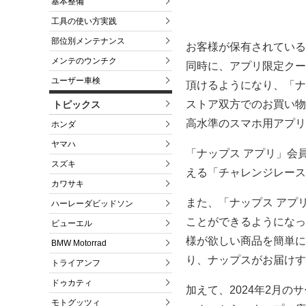
基本整備
工具の使い方実践
部位別メンテナンス
お客様が保有されている
メンテのウンチク
同時に、アプリ限定クー
ユーザー車検
頂けるようになり、「ナ
ストア双方でのお買い物
トピックス
高水準のスマホ用アプリ
ホンダ
ヤマハ
「ナップス アプリ」会
スズキ
える「チャレンジレース
カワサキ
また、「ナップス アプ
ハーレーダビッドソン
ことができるようになっ
ビューエル
様が欲しい商品を簡単に
BMW Motorrad
り、ナップスがお届けす
トライアンフ
ドゥカティ
加えて、2024年2月
モトグッツィ