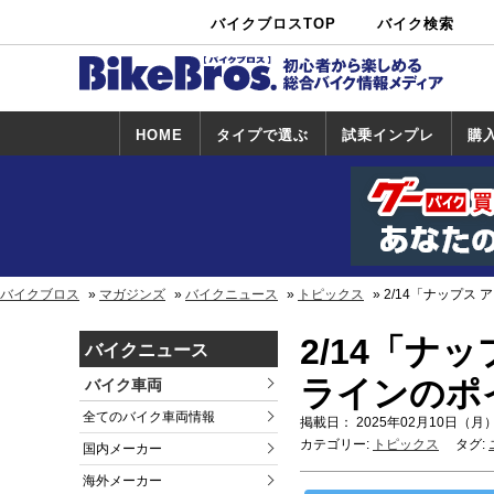
バイクブロスTOP
バイク検索
中古バイ
カタログ検
ショップ検
ク・新車検
索
索
索
HOME
タイプで選ぶ
試乗インプレ
購
スポーツ＆ネ
原付＆ミニバ
アメリカン＆
ビッグスクー
オフロード
試乗インプレ
ホンダ
ヤマハ
スズキ
カワサキ
ハーレー
BMW
トライアンフ
ドゥカティ
購
ホ
ヤ
ス
カ
イキッド
イク
クルーザー
ター
一覧
一
バイクブロス
マガジンズ
バイクニュース
トピックス
2/14「ナップス
2/14「ナ
バイクニュース
ラインのポ
バイク車両
全てのバイク車両情報
掲載日： 2025年02月10日（月）
カテゴリー:
トピックス
タグ:
国内メーカー
海外メーカー