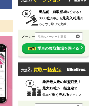
方法
出品前
買取相場
に
が分かる！
3000社
最高入札店
の中から
の
みとやり取りで完結。
メーカー
愛車のメーカーを選択
愛車の買取相場を調べる
無料
2.
買取一括査定
方法
業界最大級の加盟店数！
最大12社
一括査定
の
で
高く売れる
愛車が
チャンス