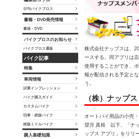
日刊バイクブロス
書籍・DVD発売情報
書籍・DVD
バイクブロスのお知らせ
株式会社ナップスは、2
バイクブロス通販
ースする。同アプリは店
バイク記事
使用することができ、ポ
特集
報が配信される予定とな
車両情報
う。
試乗インプレッション
（株）ナップス
バイク購入ガイド
カスタムバイク
旧車・絶版バイク
オートバイ用品の小売・
絶版ミドルバイク
望月 真裕 以下、「ナ
ップス アプリ」をリリ
購入基礎知識