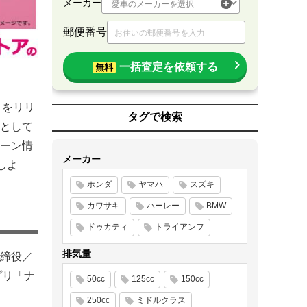
メーカー
郵便番号
一括査定を依頼する
無料
」をリリ
タグで検索
として
ーン情
メーカー
しよ
ホンダ
ヤマハ
スズキ
カワサキ
ハーレー
BMW
ドゥカティ
トライアンフ
排気量
締役／
プリ「ナ
50cc
125cc
150cc
250cc
ミドルクラス