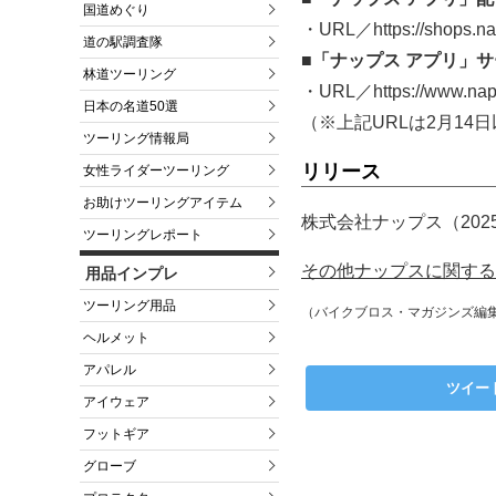
国道めぐり
・URL／https://shops.nap
道の駅調査隊
■「ナップス アプリ」
林道ツーリング
・URL／https://www.naps
日本の名道50選
（※上記URLは2月1
ツーリング情報局
リリース
女性ライダーツーリング
お助けツーリングアイテム
株式会社ナップス（202
ツーリングレポート
その他ナップスに関する
用品インプレ
ツーリング用品
（バイクブロス・マガジンズ編
ヘルメット
アパレル
ツイー
アイウェア
フットギア
グローブ