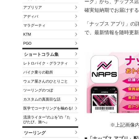
ーク」から、ナップス店
アプリリア
確実短納期でお届けする
アディバ
「ナップス アプリ」の
マラグーティ
で、最新情報を随時更新
KTM
PGO
ショートコラム集
レトロバイク・グラフティ
バイク乗りの勘所
ウェア屋さんのひとりごと
ツーリングのつぼ
カスタムの真面目な話
医学でコーナリングを極める!
流浪ライター“のぶを”の『た
びたび、旅へ』
※上記画像内
ツーリング
■「ナップス アプリ」