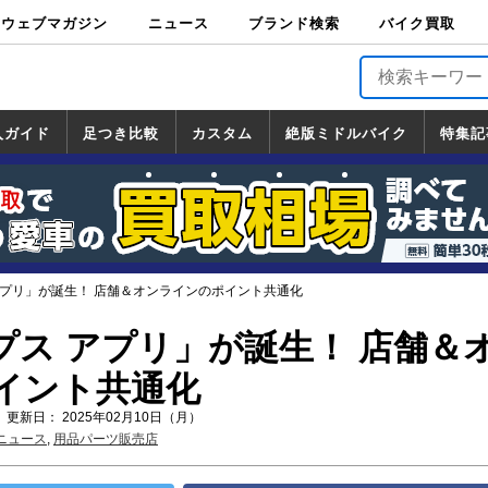
ウェブマガジン
ニュース
ブランド検索
バイク買取
バイクブロス・
原付＆ミニバイ
スポーツ＆ネイ
アメリカン＆ツ
ビッグスクータ
オフロード
バージンハーレ
バージンBMW
バージンドゥカ
バージントライ
ニュース
車両情報
イベント
キャンペ
トピック
バイク用
バイクパ
書籍・
サポート
お知らせ
ブランドを検
ブランドボイ
バイク買取
マガジンズ
ク
キッド
アラー
ー
ー
ティ
アンフ
TOP
ーン
ス
品
ーツ
DVD
索
ス
入ガイド
足つき比較
カスタム
絶版ミドルバイク
特集記
入ガイド
ンダ
マハ
ズキ
ワサキ
カスタム
ホンダ
ヤマハ
スズキ
カワサキ
道の駅調査隊
ツーリング情報局
日本の道50選
国道めぐり
林道ツーリング
絶版ミドルバイク
ホンダ
ヤマハ
スズキ
カワサキ
覧
一覧
一覧
 アプリ」が誕生！ 店舗＆オンラインのポイント共通化
ップス アプリ」が誕生！ 店舗＆
イント共通化
 更新日： 2025年02月10日（月）
ニュース
,
用品パーツ販売店