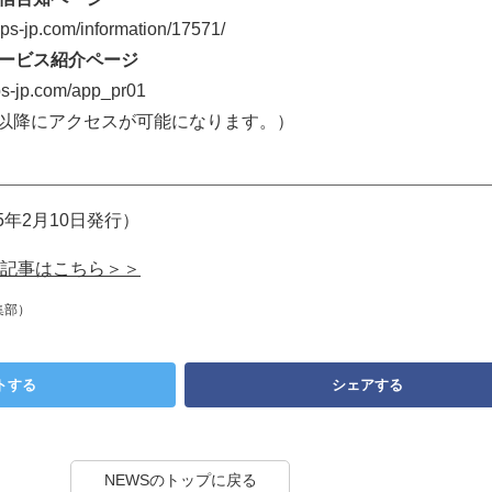
s-jp.com/information/17571/
サービス紹介ページ
-jp.com/app_pr01
4日以降にアクセスが可能になります。）
5年2月10日発行）
記事はこちら＞＞
集部）
トする
シェアする
NEWSのトップに戻る