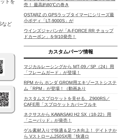
ットを
売！ 最高約80℃の巻き
QSTARZ の GPSラップタイマーにシリーズ最
小ボディ「LT-9000S」が
Sなど
ウインズジャパンが「A-FORCE RR チョップ
ドカーボン」を9/10発売！
カスタムパーツ情報
マジカルレーシングから MT-09／SP（24）用
「フレームガード」が登場！
RPM から ホンダ GROM用エキゾーストシステ
ム「RPM」が登場！（動画あり
カスタムスプロケットを見せる、Z900RS／
CAFE用「スプロケットカバーフルキ
ネクサスから KAWASAKI H2 SX（18-22）用
「ニーパッド」が発売！
ゲル素材入りで快適＆足つき向上！ デイトナか
ら Vストローム250SX用「快適ロ