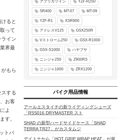
アフリカツイン
YZF-R250
SR400
MT-07
MT-09
YZF-R1
XSR900
頂けると
取って
アドレスV125
GSX250R
ンライン
Vストローム250
GSX-R1000
業界最
GSX-S1000
ハヤブサ
ニンジャ250
Z900RS
ニンジャ1000
ZRX1200
トがもら
バイク用品情報
セスする
、お客
アールエスタイチの新ライディングシューズ
によ
「RSS016 DRYMASTER スト
ます。
SHAD の新型ハードサイドケース「SHAD
TERRA TR27」がカスタムジ
ットパ
デイトナから「HOT GRIP WRAP HEAT」が発