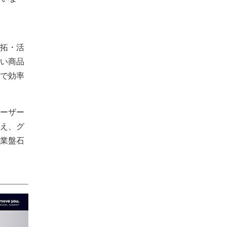
拓・活
い商品
で効率
ーザー
え、グ
業盤石