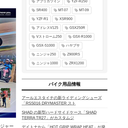
アフリカツイン
YZF-R250
SR400
MT-07
MT-09
YZF-R1
XSR900
アドレスV125
GSX250R
Vストローム250
GSX-R1000
GSX-S1000
ハヤブサ
ニンジャ250
Z900RS
ニンジャ1000
ZRX1200
バイク用品情報
アールエスタイチの新ライディングシューズ
「RSS016 DRYMASTER スト
SHAD の新型ハードサイドケース「SHAD
TERRA TR27」がカスタムジ
ジャー
デイトナから「HOT GRIP WRAP HEAT」が発