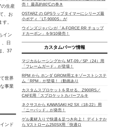
売！ 最高約80℃の巻き
7の生産
QSTARZ の GPSラップタイマーにシリーズ最
じて、お
小ボディ「LT-9000S」が
ます。
ウインズジャパンが「A-FORCE RR チョップ
ドカーボン」を9/10発売！
ちイン
）、日
カスタムパーツ情報
、37
マジカルレーシングから MT-09／SP（24）用
「フレームガード」が登場！
RPM から ホンダ GROM用エキゾーストシステ
て世界
ム「RPM」が登場！（動画あり
率な事業
カスタムスプロケットを見せる、Z900RS／
CAFE用「スプロケットカバーフルキ
ネクサスから KAWASAKI H2 SX（18-22）用
「ニーパッド」が発売！
ゲル素材入りで快適＆足つき向上！ デイトナか
インド
ら Vストローム250SX用「快適ロ