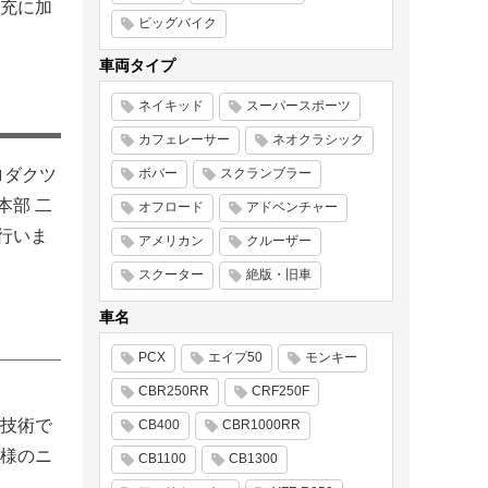
充に加
ビッグバイク
車両タイプ
ネイキッド
スーパースポーツ
カフェレーサー
ネオクラシック
ロダクツ
ボバー
スクランブラー
本部 二
オフロード
アドベンチャー
行いま
アメリカン
クルーザー
スクーター
絶版・旧車
車名
PCX
エイプ50
モンキー
CBR250RR
CRF250F
「技術で
CB400
CBR1000RR
様のニ
CB1100
CB1300