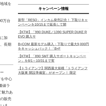
地域を
キャンペーン情報
新型「RESO」インカム発売記念！ 下取りキャ
00万台
ンペーンを10/15まで延長して開
【KTM】「990 DUKE／1390 SUPER DUKE R
EVO 購入サ
に加
B+COM 最新モデル購入・下取りで最大9,000円
、長期
をキャッシュバック！「B+F
【KTM】「890 SMT 購入サポートキャンペー
ン」を8/1～10/31まで実
【トライアンフ】関西最大規模「トライアンフ
ー
大阪東 開設準備室」がオープン！ 限定
方を中心
価値ラ
て魅力あ
の販売
ていま