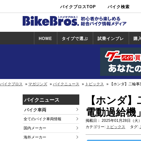
バイクブロスTOP
バイク検索
中古バイ
カタログ検
ショップ検
ク・新車検
索
索
索
HOME
タイプで選ぶ
試乗インプレ
購
スポーツ＆ネ
原付＆ミニバ
アメリカン＆
ビッグスクー
オフロード
試乗インプレ
ホンダ
ヤマハ
スズキ
カワサキ
ハーレー
BMW
トライアンフ
ドゥカティ
購
ホ
ヤ
ス
カ
イキッド
イク
クルーザー
ター
一覧
一
バイクブロス
マガジンズ
バイクニュース
トピックス
【ホンダ】二輪事
【ホンダ】
バイクニュース
電動過給機
バイク車両
全てのバイク車両情報
掲載日： 2025年01月28日（火）
カテゴリー:
トピックス
タグ:
国内メーカー
海外メーカー