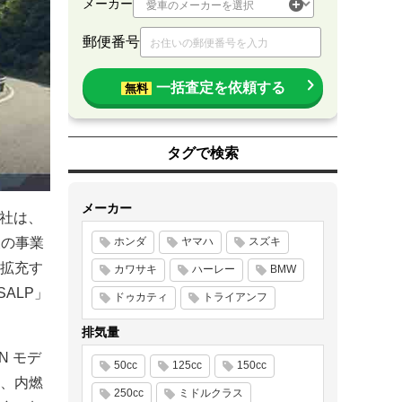
メーカー
郵便番号
一括査定を依頼する
無料
タグで検索
メーカー
同社は、
後の事業
ホンダ
ヤマハ
スズキ
拡充す
カワサキ
ハーレー
BMW
ALP」
ドゥカティ
トライアンフ
排気量
N モデ
50cc
125cc
150cc
、内燃
250cc
ミドルクラス