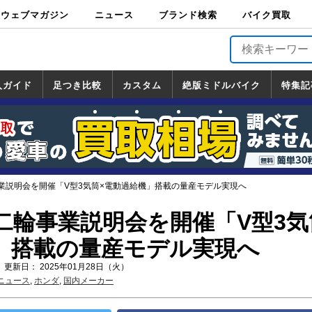
ウェブマガジン
ニュース
ブランド検索
バイク買取
バイクブロス・
原付＆ミニバイ
スポーツ＆ネイ
アメリカン＆ツ
ビッグスクータ
オフロード
バージンハーレ
バージンBMW
バージンドゥカ
バージントライ
ニュース
車両情報
イベント
キャンペ
トピック
バイク用
バイクパ
書籍・
サポート
お知らせ
ブランドを検
ブランドボイ
バイク買取
マガジンズ
ク
キッド
アラー
ー
ー
ティ
アンフ
TOP
ーン
ス
品
ーツ
DVD
索
ス
入ガイド
足つき比較
カスタム
絶版ミドルバイク
特集記
入ガイド
ンダ
マハ
ズキ
ワサキ
カスタム
ホンダ
ヤマハ
スズキ
カワサキ
道の駅調査隊
ツーリング情報局
日本の道50選
国道めぐり
林道ツーリング
絶版ミドルバイク
ホンダ
ヤマハ
スズキ
カワサキ
覧
一覧
一覧
業説明会を開催「V型3気筒×電動過給機」搭載の量産モデル実現へ
二輪事業説明会を開催「V型3気
」搭載の量産モデル実現へ
 更新日： 2025年01月28日（火）
ニュース
,
ホンダ
,
国内メーカー