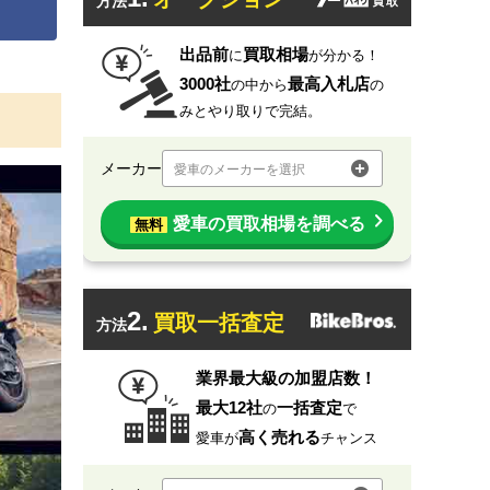
方法
出品前
買取相場
に
が分かる！
3000社
最高入札店
の中から
の
みとやり取りで完結。
メーカー
愛車のメーカーを選択
愛車の買取相場を調べる
無料
2.
買取一括査定
方法
業界最大級の加盟店数！
最大12社
一括査定
の
で
高く売れる
愛車が
チャンス