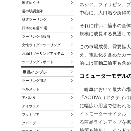
国道めぐり
ネシア、フィリピン、ブ
道の駅調査隊
中心に、人口増や所得向
林道ツーリング
それに伴い二輪車の全体市
日本の名道50選
規模に成長する見通しで
ツーリング情報局
女性ライダーツーリング
この市場成長、需要拡大
お助けツーリングアイテム
え、電動化を含めたカー
ツーリングレポート
的には電動二輪車も含め
用品インプレ
コミューターモデル
ツーリング用品
二輪車において最大市場
ヘルメット
「ACTIVA（アクテ
アパレル
に幅広い用途で使われる
アイウェア
イトモーターサイクル「
フットギア
る商品ラインアップを拡
グローブ
施策も強化し、インドで