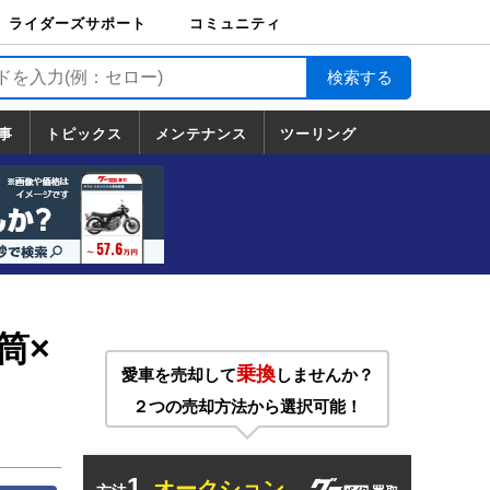
ライダーズサポート
コミュニティ
ライダーズサポート
バイク輸送
バイクガレージライ
バイク車両保険
ロードサービス
バイク試乗
コミュニティ
日記
ツーリング
カスタム
TOP
フ
TOP
事
トピックス
メンテナンス
ツーリング
トピックス
ホンダ
ヤマハ
スズキ
カワサキ
ハーレーダ
BMW
ドゥカティ
トライアン
メンテナンス
基本整備
部位別メンテ
工具の使い方
ツール100選
メンテのうん
一覧
ビッドソン
フ
一覧
ちく
筒×
乗換
愛車を売却して
しませんか？
２つの売却方法から選択可能！
1.
オークション