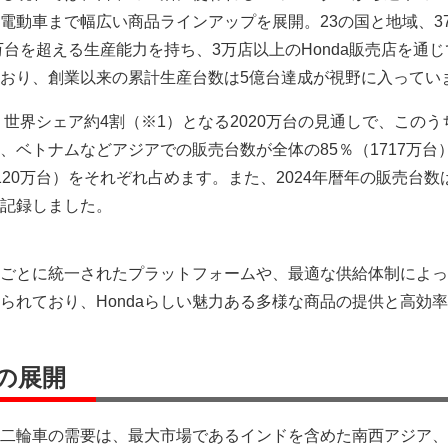
電動車まで幅広い商品ラインアップを展開。23の国と地域、3
万台を超える生産能力を持ち、3万店以上のHonda販売店を通
おり、創業以来の累計生産台数は5億台達成が視野に入ってい
、世界シェア約4割（※1）となる2020万台の見通しで、このう
、ベトナムなどアジアでの販売台数が全体の85％（1717万台
20万台）をそれぞれ占めます。また、2024年暦年の販売台数は
記録しました。
ごとに統一されたプラットフォームや、最適な供給体制によっ
られており、Hondaらしい魅力ある多様な商品の提供と高効
の展開
二輪車の需要は、最大市場であるインドを含めた南西アジア、