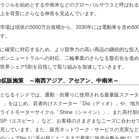
ラジルを始めとする中南米などのグローバルサウスと呼ばれる
上を背景にさらなる伸長を見込んでいます。
場は現状の5000万台規模から、2030年には電動車を含め60
す。
に確実に対応するため、より競争力の高い商品の継続的な投入
ボンニュートラルへの対応、二輪事業のさらなる盤石化を進め
世界シェア5割を目指して取り組みを加速していきます。
の拡販施策 ～南西アジア、アセアン、中南米～
となるインドでは、通勤・街乗りに使用される最量販スクータ
ィバ）」をはじめ、若者向けスクーター「Dio（ディオ）」や、地
ライトモーターサイクル「Shine（シャイン）」、また高付加
SP（エスピー）」など、お客様のさまざまなニーズに合わせ
充しています。また、販売ネットワーク・サービスの充実など
のシェアNo.1に手が届くところまで着実に販売台数を伸ばし