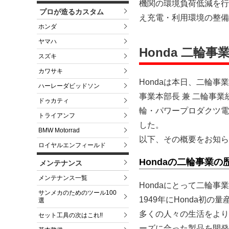
機関の環境負荷低減を行
プロが造るカスタム
え充電・利用環境の整備
ホンダ
ヤマハ
Honda 二輪
スズキ
カワサキ
Hondaは本日、二輪
ハーレーダビッドソン
事業本部長 兼 二輪事業
ドゥカティ
輪・パワープロダクツ電
トライアンフ
した。
BMW Motorrad
以下、その概要をお知ら
ロイヤルエンフィールド
Hondaの二輪事業
メンテナンス
メンテナンス一覧
Hondaにとって二輪
サンメカのためのツール100
1949年にHonda初
選
多くの人々の生活をより
セット工具の次はこれ!!
ーズに合った製品を開発