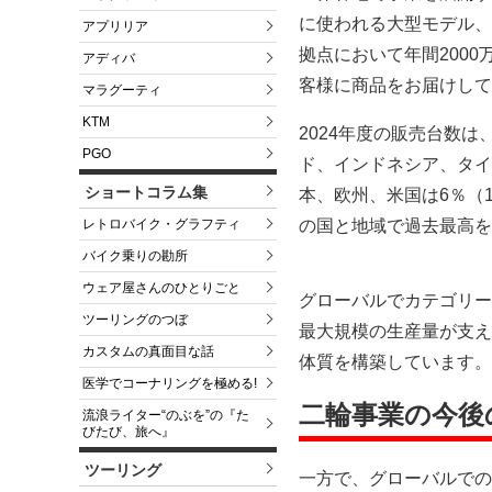
に使われる大型モデル、
アプリリア
拠点において年間2000
アディバ
客様に商品をお届けして
マラグーティ
KTM
2024年度の販売台数は
PGO
ド、インドネシア、タイ
ショートコラム集
本、欧州、米国は6％（1
の国と地域で過去最高を
レトロバイク・グラフティ
バイク乗りの勘所
ウェア屋さんのひとりごと
グローバルでカテゴリー
ツーリングのつぼ
最大規模の生産量が支え
カスタムの真面目な話
体質を構築しています。
医学でコーナリングを極める!
二輪事業の今後
流浪ライター“のぶを”の『た
びたび、旅へ』
ツーリング
一方で、グローバルでの