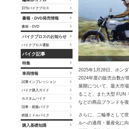
日刊バイクブロス
書籍・DVD発売情報
書籍・DVD
バイクブロスのお知らせ
バイクブロス通販
バイク記事
特集
2025年1月28日、
車両情報
2024年度の販売台数が
試乗インプレッション
展開について、最大市場
バイク購入ガイド
ること、また大型 FUN
カスタムバイク
などの商品ブランドを復
旧車・絶版バイク
さらに、二輪車として世
絶版ミドルバイク
ルへの適用・量産化に向
購入基礎知識