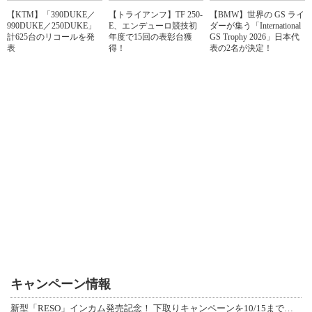
【KTM】「390DUKE／
【トライアンフ】TF 250-
【BMW】世界の GS ライ
990DUKE／250DUKE」
E、エンデューロ競技初
ダーが集う「International
計625台のリコールを発
年度で15回の表彰台獲
GS Trophy 2026」日本代
表
得！
表の2名が決定！
キャンペーン情報
新型「RESO」インカム発売記念！ 下取りキャンペーンを10/15まで延長して開