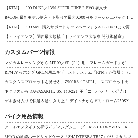
【KTM】「990 DUKE／1390 SUPER DUKE R EVO 購入サ
B+COM 最新モデル購入・下取りで最大9,000円をキャッシュバック！「B+F
【KTM】「890 SMT 購入サポートキャンペーン」を8/1～10/31まで実
【トライアンフ】関西最大規模「トライアンフ大阪東 開設準備室」がオープン！ 限定
カスタムパーツ情報
マジカルレーシングから MT-09／SP（24）用「フレームガード」が登場！
RPM から ホンダ GROM用エキゾーストシステム「RPM」が登場！（動画あり
カスタムスプロケットを見せる、Z900RS／CAFE用「スプロケットカバーフルキ
ネクサスから KAWASAKI H2 SX（18-22）用「ニーパッド」が発売！
ゲル素材入りで快適＆足つき向上！ デイトナから Vストローム250SX用「快適ロ
バイク用品情報
アールエスタイチの新ライディングシューズ「RSS016 DRYMASTER スト
SHAD の新型ハードサイドケース「SHAD TERRA TR27」がカスタムジ