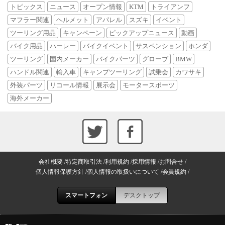
トピックス
ニュース
オープン情報
KTM
トライアンフ
マフラー関連
ヘルメット
アパレル
スズキ
イベント
ツーリング用品
キャンペーン
ピックアップニュース
動画
バイク用品
ハーレー
バイクイベント
サスペンション
ホンダ
ツーリング
国内メーカー
バイクパーツ
グローブ
BMW
ハンドル関連
輸入車
キャンプツーリング
試乗会
カワサキ
外装パーツ
リコール情報
展示会
モータースポーツ
海外メーカー
会社概要
特定商取引法
利用規約
採用情報
お問合せ
個人情報保護方針
個人情報の取扱いについて
会員規約
スマートフォン
デスクトップ