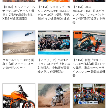
【KTM】ルシアーノ・ベ
【KTM】ジョセップ・ガ
【KTM】2024
ナビデスがダカール初優
ルシアが2026年 FIMエン
MotoGP（TM）日本グラ
勝！ 2秒差の激闘を制し
デューロGP で2冠、歴代
ンプリの「ファンパッケ
KTM が通算21勝目
3位タイの通算9冠を達成
ージ付KTM応援席」を発
売！
ダカールラリー2019が開
【アプリリア】MotoGP
【KTM】新型「990 RC
幕！ 初日ステージ1はホ
フランスGPで史上初の表
R」ほか日本初披露4モデ
ンダが好スタート
彰台独占、小椋藍が最高
ル展示、東京モーターサ
峰クラスで初表彰台
イクルショー 2026出展概
要