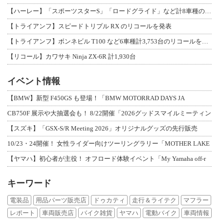
【ハーレー】「スポーツスターS」「ロードグライド」など計8車種のリコールを発表
【トライアンフ】スピードトリプル RX のリコールを発表
【トライアンフ】ボンネビル T100 など6車種計3,753台のリコールを発表
【リコール】カワサキ Ninja ZX-6R 計1,930台
イベント情報
【BMW】新型 F450GS も登場！「BMW MOTORRAD DAYS JA
CB750F 展示や大抽選会も！ 8/22開催「2026グッドスマイルミーティン
【スズキ】「GSX-S/R Meeting 2026」オリジナルグッズの先行販売
10/23・24開催！ 女性ライダー向けツーリングラリー「MOTHER LAKE
【ヤマハ】初心者が主役！ オフロード体験イベント「My Yamaha off-r
キーワード
電装品
用品パーツ販売店
ドゥカティ
走行＆ライテク
マフラー
レポート
車両販売店
バイク雑貨
ヤマハ
電動バイク
車両情報