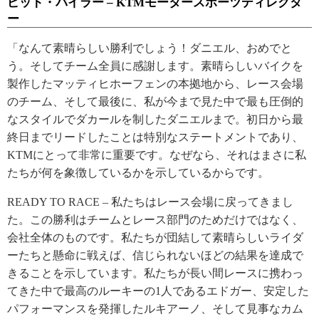
ピット・バイラー – KTMモータースポーツディレクタ
ー
「なんて素晴らしい勝利でしょう！ダニエル、おめでと
う。そしてチーム全員に感謝します。素晴らしいバイクを
製作したマッティヒホーフェンの本拠地から、レース会場
のチーム、そして最後に、私が今まで見た中で最も圧倒的
なスタイルでダカールを制したダニエルまで。初日から最
終日までリードしたことは特別なステートメントであり、
KTMにとって非常に重要です。なぜなら、それはまさに私
たちが何を象徴しているかを示しているからです。
READY TO RACE – 私たちはレース会場に戻ってきまし
た。この勝利はチームとレース部門のためだけではなく、
会社全体のものです。私たちが団結して素晴らしいライダ
ーたちと懸命に戦えば、信じられないほどの結果を達成で
きることを示しています。私たちが長い間レースに携わっ
てきた中で最高のルーキーの1人であるエドガー、安定した
パフォーマンスを発揮したルキアーノ、そして見事なカム