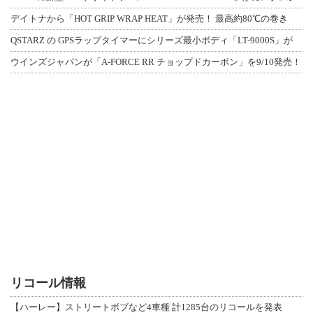
デイトナから「HOT GRIP WRAP HEAT」が発売！ 最高約80℃の巻き
QSTARZ の GPSラップタイマーにシリーズ最小ボディ「LT-9000S」が
ウインズジャパンが「A-FORCE RR チョップドカーボン」を9/10発売！
リコール情報
【ハーレー】ストリートボブなど4車種 計1285台のリコールを発表