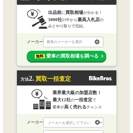
出品前
買取相場
に
が分かる！
3000社
最高入札店
の中から
の
みとやり取りで完結。
メーカー
愛車のメーカーを選択
愛車の買取相場を調べる
無料
2.
買取一括査定
方法
業界最大級の加盟店数！
最大12社
一括査定
の
で
高く売れる
愛車が
チャンス
メーカー