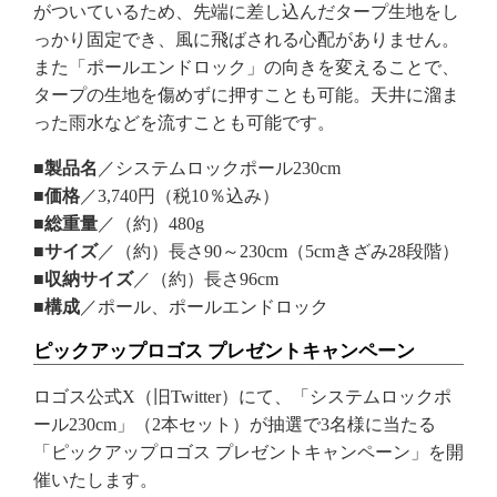
がついているため、先端に差し込んだタープ生地をし
っかり固定でき、風に飛ばされる心配がありません。
また「ポールエンドロック」の向きを変えることで、
タープの生地を傷めずに押すことも可能。天井に溜ま
った雨水などを流すことも可能です。
■製品名
／システムロックポール230cm
■価格
／3,740円（税10％込み）
■総重量
／（約）480g
■サイズ
／（約）長さ90～230cm（5cmきざみ28段階）
■収納サイズ
／（約）長さ96cm
■構成
／ポール、ポールエンドロック
ピックアップロゴス プレゼントキャンペーン
ロゴス公式X（旧Twitter）にて、「システムロックポ
ール230cm」（2本セット）が抽選で3名様に当たる
「ピックアップロゴス プレゼントキャンペーン」を開
催いたします。