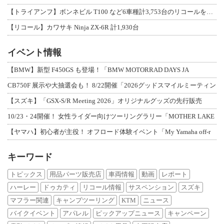
【トライアンフ】ボンネビル T100 など6車種計3,753台のリコールを発表
【リコール】カワサキ Ninja ZX-6R 計1,930台
イベント情報
【BMW】新型 F450GS も登場！「BMW MOTORRAD DAYS JA
CB750F 展示や大抽選会も！ 8/22開催「2026グッドスマイルミーティン
【スズキ】「GSX-S/R Meeting 2026」オリジナルグッズの先行販売
10/23・24開催！ 女性ライダー向けツーリングラリー「MOTHER LAKE
【ヤマハ】初心者が主役！ オフロード体験イベント「My Yamaha off-r
キーワード
トピックス
用品パーツ販売店
車両情報
動画
レポート
ハーレー
ドゥカティ
リコール情報
サスペンション
スズキ
マフラー関連
キャンプツーリング
KTM
ニュース
バイクイベント
アパレル
ピックアップニュース
キャンペーン