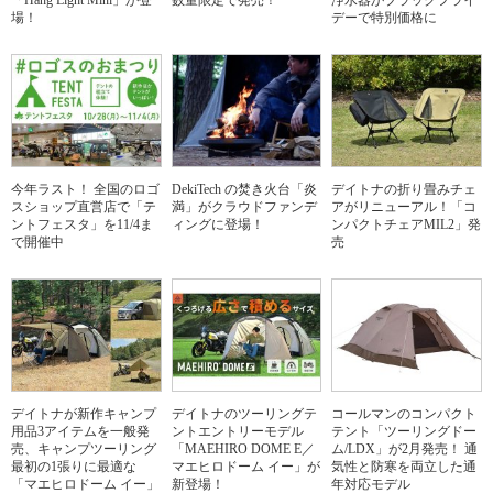
場！
デーで特別価格に
今年ラスト！ 全国のロゴ
DekiTech の焚き火台「炎
デイトナの折り畳みチェ
スショップ直営店で「テ
満」がクラウドファンデ
アがリニューアル！「コ
ントフェスタ」を11/4ま
ィングに登場！
ンパクトチェアMIL2」発
で開催中
売
デイトナが新作キャンプ
デイトナのツーリングテ
コールマンのコンパクト
用品3アイテムを一般発
ントエントリーモデル
テント「ツーリングドー
売、キャンプツーリング
「MAEHIRO DOME E／
ム/LDX」が2月発売！ 通
最初の1張りに最適な
マエヒロドーム イー」が
気性と防寒を両立した通
「マエヒロドーム イー」
新登場！
年対応モデル