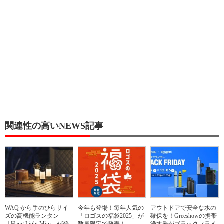
関連性の高いNEWS記事
WAQ から手のひらサイ
今年も登場！毎年人気の
アウトドアで安全な水の
ズの高機能ランタン
「ロゴスの福袋2025」が
確保を！Greeshowの携帯
「Hang Light Mini」が登
数量限定で発売！
浄水器がブラックフライ