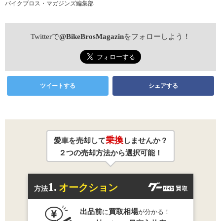
バイクブロス・マガジンズ編集部
Twitterで
@BikeBrosMagazin
をフォローしよう！
ツイートする
シェアする
乗換
愛車を売却して
しませんか？
２つの売却方法から選択可能！
1.
オークション
方法
出品前
買取相場
に
が分かる！