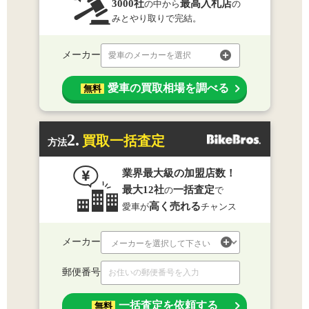
3000社
最高入札店
の中から
の
みとやり取りで完結。
メーカー
愛車のメーカーを選択
愛車の買取相場を調べる
無料
2.
買取一括査定
方法
業界最大級の加盟店数！
最大12社
一括査定
の
で
高く売れる
愛車が
チャンス
メーカー
郵便番号
一括査定を依頼する
無料