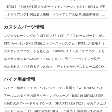
【KTM】「890 SMT 購入サポートキャンペーン」を8/1～10/31まで実
【トライアンフ】関西最大規模「トライアンフ大阪東 開設準備室」がオープン！ 限定
カスタムパーツ情報
マジカルレーシングから MT-09／SP（24）用「フレームガード」が登場！
RPM から ホンダ GROM用エキゾーストシステム「RPM」が登場！（動画あり
カスタムスプロケットを見せる、Z900RS／CAFE用「スプロケットカバーフルキ
ネクサスから KAWASAKI H2 SX（18-22）用「ニーパッド」が発売！
ゲル素材入りで快適＆足つき向上！ デイトナから Vストローム250SX用「快適ロ
バイク用品情報
バイクに積めるチェアにハイバックモデル登場！「WIDE/REST ハイバックチェ
アールエスタイチの新ライディングシューズ「RSS016 DRYMASTER スト
SHAD の新型ハードサイドケース「SHAD TERRA TR27」がカスタムジ
デイトナから「HOT GRIP WRAP HEAT」が発売！ 最高約80℃の巻き