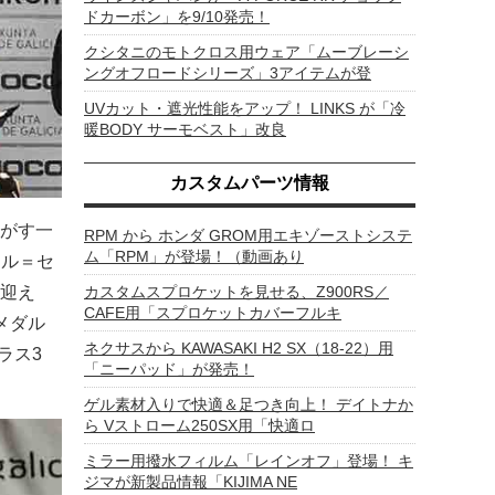
ドカーボン」を9/10発売！
クシタニのモトクロス用ウェア「ムーブレーシ
ングオフロードシリーズ」3アイテムが登
UVカット・遮光性能をアップ！ LINKS が「冷
暖BODY サーモベスト」改良
カスタムパーツ情報
がす一
RPM から ホンダ GROM用エキゾーストシステ
ム「RPM」が登場！（動画あり
セル＝セ
迎え
カスタムスプロケットを見せる、Z900RS／
CAFE用「スプロケットカバーフルキ
メダル
ネクサスから KAWASAKI H2 SX（18-22）用
ラス3
「ニーパッド」が発売！
ゲル素材入りで快適＆足つき向上！ デイトナか
ら Vストローム250SX用「快適ロ
ミラー用撥水フィルム「レインオフ」登場！ キ
ジマが新製品情報「KIJIMA NE