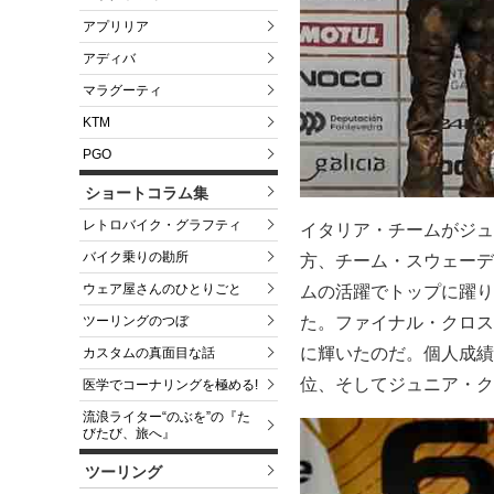
アプリリア
アディバ
マラグーティ
KTM
PGO
ショートコラム集
レトロバイク・グラフティ
イタリア・チームがジュ
バイク乗りの勘所
方、チーム・スウェーデ
ウェア屋さんのひとりごと
ムの活躍でトップに躍り
た。ファイナル・クロス
ツーリングのつぼ
に輝いたのだ。個人成績
カスタムの真面目な話
位、そしてジュニア・ク
医学でコーナリングを極める!
流浪ライター“のぶを”の『た
びたび、旅へ』
ツーリング