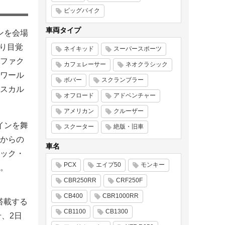
ビッグバイク
車両タイプ
ンを会場
走り目覚
ネイキッド
スーパースポーツ
ファク
カフェレーサー
ネオクラシック
ワール
ボバー
スクランブラー
スカル
オフロード
アドベンチャー
アメリカン
クルーザー
インを舞
スクーター
絶版・旧車
からの
車名
ック・
PCX
エイプ50
モンキー
。
CBR250RR
CRF250F
CB400
CBR1000RR
搭載する
CB1100
CB1300
、2日