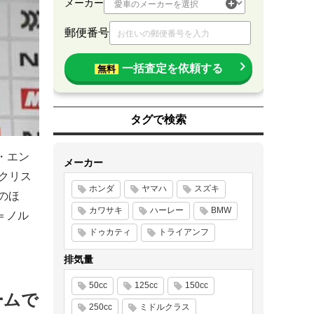
メーカー
郵便番号
一括査定を依頼する
無料
タグで検索
・エン
メーカー
クリス
ホンダ
ヤマハ
スズキ
のほ
カワサキ
ハーレー
BMW
＝ノル
ドゥカティ
トライアンフ
排気量
50cc
125cc
150cc
ームで
250cc
ミドルクラス