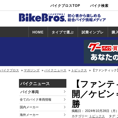
バイクブロスTOP
バイク検索
中古バイ
カタログ検
ショップ検
ク・新車検
索
索
索
HOME
タイプで選ぶ
試乗インプレ
購
スポーツ＆ネ
原付＆ミニバ
アメリカン＆
ビッグスクー
オフロード
試乗インプレ
ホンダ
ヤマハ
スズキ
カワサキ
ハーレー
BMW
トライアンフ
ドゥカティ
購
ホ
ヤ
ス
カ
イキッド
イク
クルーザー
ター
一覧
一
バイクブロス
マガジンズ
バイクニュース
トピックス
【ファンティック】
【ファンティ
バイクニュース
開／ケビン
バイク車両
全てのバイク車両情報
勝
国内メーカー
掲載日： 2024年10月28日（月）
海外メーカー
カテゴリー:
トピックス
タグ: