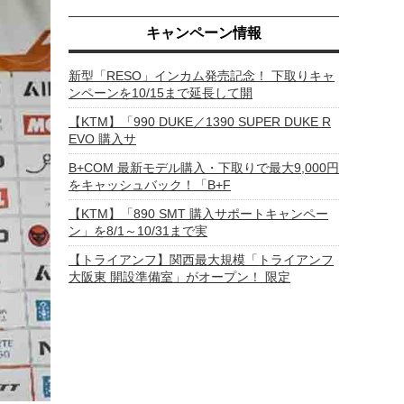
キャンペーン情報
新型「RESO」インカム発売記念！ 下取りキャ
ンペーンを10/15まで延長して開
【KTM】「990 DUKE／1390 SUPER DUKE R
EVO 購入サ
B+COM 最新モデル購入・下取りで最大9,000円
をキャッシュバック！「B+F
【KTM】「890 SMT 購入サポートキャンペー
ン」を8/1～10/31まで実
【トライアンフ】関西最大規模「トライアンフ
大阪東 開設準備室」がオープン！ 限定