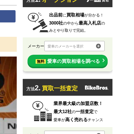
方法
出品前
買取相場
に
が分かる！
3000社
最高入札店
の中から
の
みとやり取りで完結。
メーカー
愛車のメーカーを選択
愛車の買取相場を調べる
無料
2.
買取一括査定
方法
業界最大級の加盟店数！
最大12社
一括査定
の
で
高く売れる
愛車が
チャンス