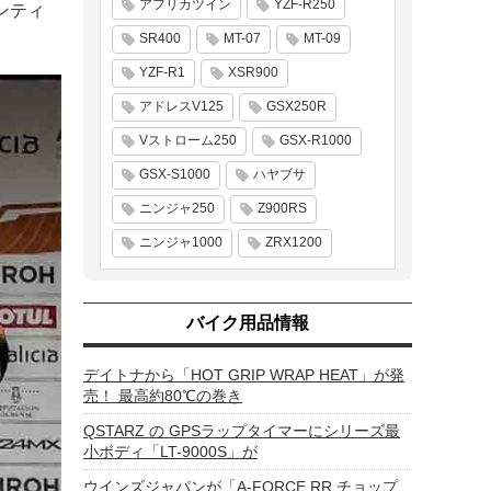
アフリカツイン
YZF-R250
ンティ
SR400
MT-07
MT-09
YZF-R1
XSR900
アドレスV125
GSX250R
Vストローム250
GSX-R1000
GSX-S1000
ハヤブサ
ニンジャ250
Z900RS
ニンジャ1000
ZRX1200
バイク用品情報
デイトナから「HOT GRIP WRAP HEAT」が発
売！ 最高約80℃の巻き
QSTARZ の GPSラップタイマーにシリーズ最
小ボディ「LT-9000S」が
ウインズジャパンが「A-FORCE RR チョップ