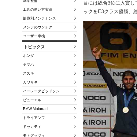
基本整備
目には総合3位に入賞し
工具の使い方実践
ックをE3クラス優勝、
部位別メンテナンス
メンテのウンチク
ユーザー車検
トピックス
ホンダ
ヤマハ
スズキ
カワサキ
ハーレーダビッドソン
ビューエル
BMW Motorrad
トライアンフ
ドゥカティ
モトグッツィ