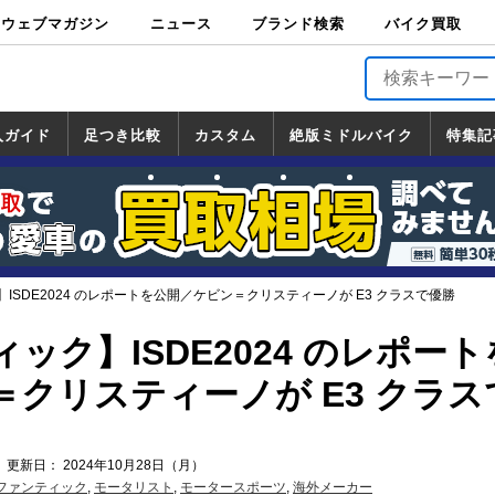
ウェブマガジン
ニュース
ブランド検索
バイク買取
バイクブロス・
原付＆ミニバイ
スポーツ＆ネイ
アメリカン＆ツ
ビッグスクータ
オフロード
バージンハーレ
バージンBMW
バージンドゥカ
バージントライ
ニュース
車両情報
イベント
キャンペ
トピック
バイク用
バイクパ
書籍・
サポート
お知らせ
ブランドを検
ブランドボイ
バイク買取
マガジンズ
ク
キッド
アラー
ー
ー
ティ
アンフ
TOP
ーン
ス
品
ーツ
DVD
索
ス
入ガイド
足つき比較
カスタム
絶版ミドルバイク
特集記
入ガイド
ンダ
マハ
ズキ
ワサキ
カスタム
ホンダ
ヤマハ
スズキ
カワサキ
道の駅調査隊
ツーリング情報局
日本の道50選
国道めぐり
林道ツーリング
絶版ミドルバイク
ホンダ
ヤマハ
スズキ
カワサキ
覧
一覧
一覧
ISDE2024 のレポートを公開／ケビン＝クリスティーノが E3 クラスで優勝
ック】ISDE2024 のレポー
＝クリスティーノが E3 クラス
 更新日： 2024年10月28日（月）
ファンティック
,
モータリスト
,
モータースポーツ
,
海外メーカー