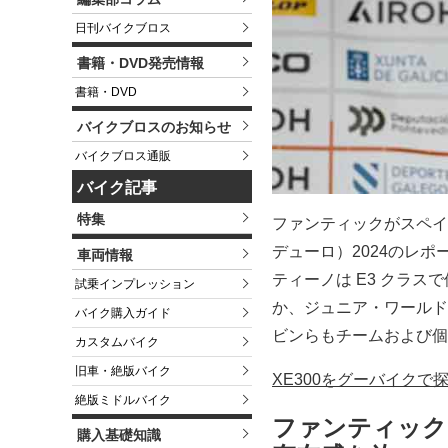
日刊バイクブロス
書籍・DVD発売情報
書籍・DVD
バイクブロスのお知らせ
バイクブロス通販
バイク記事
特集
ファンティックがスペイ
デューロ）2024のレ
車両情報
ティーノは E3 クラス
試乗インプレッション
か、ジュニア・ワールド
バイク購入ガイド
ビンらもチームおよび個
カスタムバイク
旧車・絶版バイク
XE300をグーバイクで
絶版ミドルバイク
ファンティック・
購入基礎知識