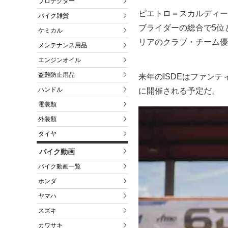
プロテクター
ピエトロ＝スカルディー
バイク雑貨
ブライダーの総合で5位
ケミカル
リアのクラブ・チーム優
メンテナンス用品
エンジンオイル
盗難防止用品
来年のISDEはファンテ
ハンドル
に開催される予定だ。
電装類
外装類
タイヤ
バイク動画
バイク動画一覧
ホンダ
ヤマハ
スズキ
カワサキ