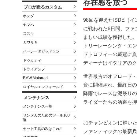
存在感を放つ
プロが造るカスタム
ホンダ
98回を迎えたISDE
ヤマハ
に戦われた6日間、ファ
スズキ
ましい成績を獲得した。
カワサキ
トリーレーシング・エン
ハーレーダビッドソン
ドトロフィーの戴冠に貢
ドゥカティ
ディーナはイタリアのク
トライアンフ
世界最古のオフロード・
BMW Motorrad
台に開催され、最終日の
ロイヤルエンフィールド
降雨でレースは泥祭りの
メンテナンス
ライダーたちの活躍を押
メンテナンス一覧
サンメカのためのツール100
選
J1チャンピオンに輝い
セット工具の次はこれ!!
ファンティックの最新兵