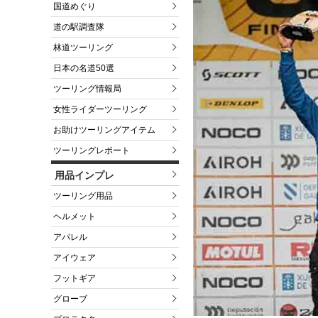
国道めぐり
道の駅調査隊
林道ツーリング
日本の名道50選
ツーリング情報局
女性ライダーツーリング
お助けツーリングアイテム
ツーリングレポート
用品インプレ
ツーリング用品
ヘルメット
アパレル
アイウェア
フットギア
グローブ