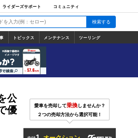
ライダーズサポート
コミュニティ
ライダーズサポート
バイク輸送
バイクガレージライ
バイク車両保険
ロードサービス
バイク試乗
コミュニティ
日記
ツーリング
カスタム
TOP
フ
TOP
事
トピックス
メンテナンス
ツーリング
トピックス
ホンダ
ヤマハ
スズキ
カワサキ
ハーレーダ
BMW
ドゥカティ
トライアン
メンテナンス
基本整備
部位別メンテ
工具の使い方
ツール100選
メンテのうん
一覧
ビッドソン
フ
一覧
ちく
トを公
乗換
愛車を売却して
しませんか？
で優
２つの売却方法から選択可能！
1.
オークション