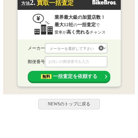
2.
買取一括査定
方法
業界最大級の加盟店数！
最大12社
一括査定
の
で
高く売れる
愛車が
チャンス
メーカー
郵便番号
一括査定を依頼する
無料
NEWSのトップに戻る