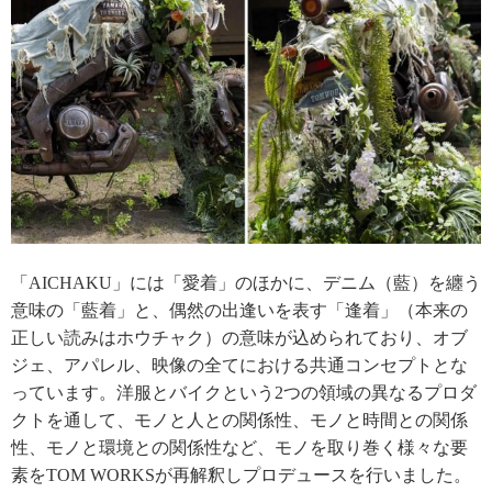
「AICHAKU」には「愛着」のほかに、デニム（藍）を纏う
意味の「藍着」と、偶然の出逢いを表す「逢着」（本来の
正しい読みはホウチャク）の意味が込められており、オブ
ジェ、アパレル、映像の全てにおける共通コンセプトとな
っています。洋服とバイクという2つの領域の異なるプロダ
クトを通して、モノと人との関係性、モノと時間との関係
性、モノと環境との関係性など、モノを取り巻く様々な要
素をTOM WORKSが再解釈しプロデュースを行いました。