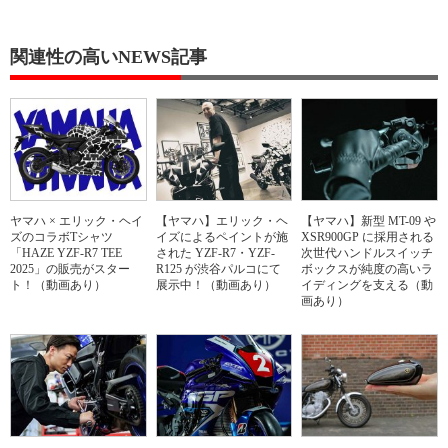
関連性の高いNEWS記事
ヤマハ × エリック・ヘイ
【ヤマハ】エリック・ヘ
【ヤマハ】新型 MT-09 や
ズのコラボTシャツ
イズによるペイントが施
XSR900GP に採用される
「HAZE YZF-R7 TEE
された YZF-R7・YZF-
次世代ハンドルスイッチ
2025」の販売がスター
R125 が渋谷パルコにて
ボックスが純度の高いラ
ト！（動画あり）
展示中！（動画あり）
イディングを支える（動
画あり）