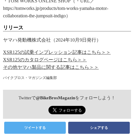
・TOM WORKS ONLINE SHOP（・URL／
https://tomworks.jp/products/tom-works-yamaha-motor-
collaboration-the-jumpsuit-indigo）
リリース
ヤマハ発動機株式会社（2024年10月9日発行）
XSR125の試乗インプレッション記事はこちら＞＞
XSR125のカタログページはこちら＞＞
その他ヤマハ製品に関する記事はこちら＞＞
バイクブロス・マガジンズ編集部
Twitterで
@BikeBrosMagazin
をフォローしよう！
ツイートする
シェアする