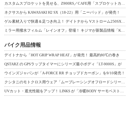
カスタムスプロケットを見せる、Z900RS／CAFE用「スプロケットカバーフルキ
ネクサスから KAWASAKI H2 SX（18-22）用「ニーパッド」が発売！
ゲル素材入りで快適＆足つき向上！ デイトナから Vストローム250SX用「快適ロ
ミラー用撥水フィルム「レインオフ」登場！ キジマが新製品情報「KIJIMA NE
バイク用品情報
デイトナから「HOT GRIP WRAP HEAT」が発売！ 最高約80℃の巻き
QSTARZ の GPSラップタイマーにシリーズ最小ボディ「LT-9000S」が
ウインズジャパンが「A-FORCE RR チョップドカーボン」を9/10発売！
クシタニのモトクロス用ウェア「ムーブレーシングオフロードシリーズ」3アイテムが登
UVカット・遮光性能をアップ！ LINKS が「冷暖BODY サーモベスト」改良