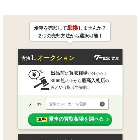
乗換
愛車を売却して
しませんか？
２つの売却方法から選択可能！
1.
オークション
方法
出品前
買取相場
に
が分かる！
3000社
最高入札店
の中から
の
みとやり取りで完結。
メーカー
愛車のメーカーを選択
愛車の買取相場を調べる
無料