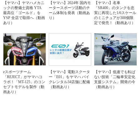
【ヤマハ】ヤマハメカニ
【ヤマハ】2024年 国内モ
【ヤマハ】名車
ックの整備士資格 YTA
ータースポーツ活動のチ
「SR400」のタンクを忠
最高位「ゴールド」を
ーム体制を発表（動画あ
実に再現した1/6スケール
YSP 全店で取得へ（動画
り）
のミニチュアが300個限
あり）
定で発売！（動画あり）
eスポーツチーム
【ヤマハ】電動スクータ
【ヤマハ】低速でも転ば
「REJECT」がヤマハコ
ー「E01」をヤマハ バイ
ない技術「二輪車安定化
ラボ！「MT-125」のコン
クレンタル34店舗に配備
支援システム」開発の今
セプトモデルを製作（動
（動画あり）
（動画あり）
画あり）