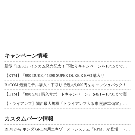
キャンペーン情報
新型「RESO」インカム発売記念！ 下取りキャンペーンを10/15まで延長して開
【KTM】「990 DUKE／1390 SUPER DUKE R EVO 購入サ
B+COM 最新モデル購入・下取りで最大9,000円をキャッシュバック！「B+F
【KTM】「890 SMT 購入サポートキャンペーン」を8/1～10/31まで実
【トライアンフ】関西最大規模「トライアンフ大阪東 開設準備室」がオープン！ 限定
カスタムパーツ情報
RPM から ホンダ GROM用エキゾーストシステム「RPM」が登場！（動画あり