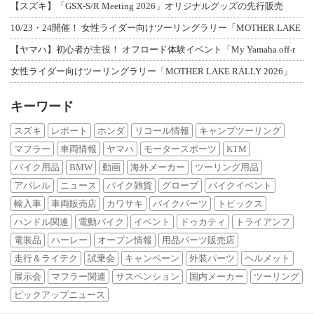
【スズキ】「GSX-S/R Meeting 2026」オリジナルグッズの先行販売
10/23・24開催！ 女性ライダー向けツーリングラリー「MOTHER LAKE
【ヤマハ】初心者が主役！ オフロード体験イベント「My Yamaha off-r
女性ライダー向けツーリングラリー「MOTHER LAKE RALLY 2026」
キーワード
スズキ
レポート
ホンダ
リコール情報
キャンプツーリング
マフラー
車両情報
ヤマハ
モータースポーツ
KTM
バイク用品
BMW
動画
海外メーカー
ツーリング用品
アパレル
ニュース
バイク雑貨
グローブ
バイクイベント
輸入車
車両販売店
カワサキ
バイクパーツ
トピックス
ハンドル関連
電動バイク
イベント
ドゥカティ
トライアンフ
電装品
ハーレー
オープン情報
用品パーツ販売店
走行＆ライテク
試乗会
キャンペーン
外装パーツ
ヘルメット
展示会
マフラー関連
サスペンション
国内メーカー
ツーリング
ピックアップニュース