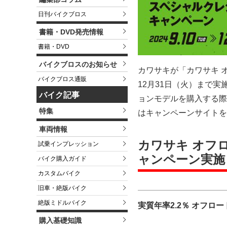
日刊バイクブロス
書籍・DVD発売情報
書籍・DVD
バイクブロスのお知らせ
カワサキが「カワサキ 
バイクブロス通販
12月31日（火）まで
バイク記事
ョンモデルを購入する際
特集
はキャンペーンサイトを
車両情報
カワサキ オフ
試乗インプレッション
ャンペーン実施
バイク購入ガイド
カスタムバイク
旧車・絶版バイク
絶版ミドルバイク
実質年率2.2％ オフ
購入基礎知識