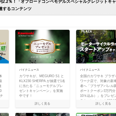
利2.2％！「オフロードコンペモデルスペシャルクレジットキ
連するコンテンツ
バイクニュース
バイクニュース
体
カワサキが、MEGURO S1 と
全国のカワサキ プラザ
扱
KLX230 SHERPA が抽選で1名
ワーク店で、対象の新
ま
に当たる「ニューモデルプレ
者へ「プラザアパレル
0
ゼントキャンペーン」を実施
ポートクーポン3万円分
要チ
中です！
10％込み）」をプレゼ
るキャンペーンを2024
31日（火）まで実施中