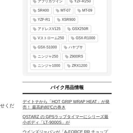
アフリカツイン
YZF-R250
SR400
MT-07
MT-09
YZF-R1
XSR900
アドレスV125
GSX250R
Vストローム250
GSX-R1000
GSX-S1000
ハヤブサ
ニンジャ250
Z900RS
ニンジャ1000
ZRX1200
バイク用品情報
デイトナから「HOT GRIP WRAP HEAT」が発
せくだ
売！ 最高約80℃の巻き
QSTARZ の GPSラップタイマーにシリーズ最
小ボディ「LT-9000S」が
ウインズジャパンが「A-FORCE RR チョップ