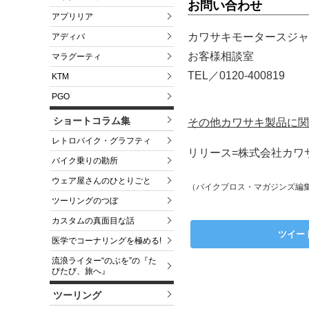
お問い合わせ
アプリリア
カワサキモータースジャ
アディバ
お客様相談室
マラグーティ
TEL／0120-400819
KTM
PGO
ショートコラム集
その他カワサキ製品に関
レトロバイク・グラフティ
リリース=株式会社カワサ
バイク乗りの勘所
ウェア屋さんのひとりごと
（バイクブロス・マガジンズ編
ツーリングのつぼ
カスタムの真面目な話
ツイー
医学でコーナリングを極める!
流浪ライター“のぶを”の『た
びたび、旅へ』
ツーリング