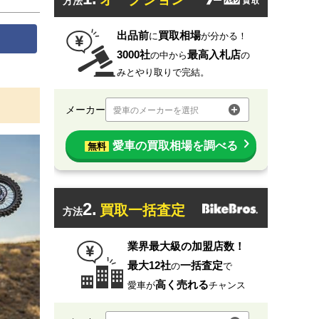
方法
出品前
買取相場
に
が分かる！
3000社
最高入札店
の中から
の
みとやり取りで完結。
メーカー
愛車のメーカーを選択
愛車の買取相場を調べる
無料
2.
買取一括査定
方法
業界最大級の加盟店数！
最大12社
一括査定
の
で
高く売れる
愛車が
チャンス