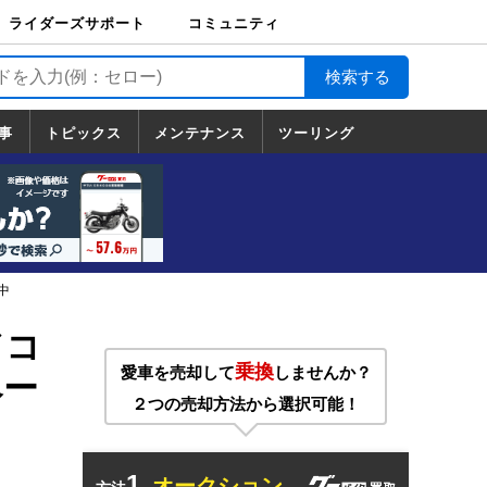
ライダーズサポート
コミュニティ
ライダーズサポート
バイク輸送
バイクガレージライ
バイク車両保険
ロードサービス
バイク試乗
コミュニティ
日記
ツーリング
カスタム
TOP
フ
TOP
事
トピックス
メンテナンス
ツーリング
トピックス
ホンダ
ヤマハ
スズキ
カワサキ
ハーレーダ
BMW
ドゥカティ
トライアン
メンテナンス
基本整備
部位別メンテ
工具の使い方
ツール100選
メンテのうん
一覧
ビッドソン
フ
一覧
ちく
中
ドコ
乗換
愛車を売却して
しませんか？
ペー
２つの売却方法から選択可能！
1.
オークション