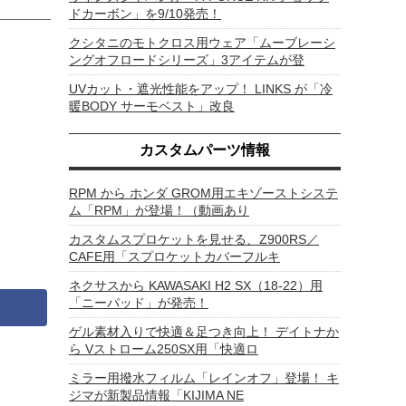
ドカーボン」を9/10発売！
クシタニのモトクロス用ウェア「ムーブレーシ
ングオフロードシリーズ」3アイテムが登
UVカット・遮光性能をアップ！ LINKS が「冷
暖BODY サーモベスト」改良
カスタムパーツ情報
RPM から ホンダ GROM用エキゾーストシステ
ム「RPM」が登場！（動画あり
カスタムスプロケットを見せる、Z900RS／
CAFE用「スプロケットカバーフルキ
ネクサスから KAWASAKI H2 SX（18-22）用
「ニーパッド」が発売！
ゲル素材入りで快適＆足つき向上！ デイトナか
ら Vストローム250SX用「快適ロ
ミラー用撥水フィルム「レインオフ」登場！ キ
ジマが新製品情報「KIJIMA NE