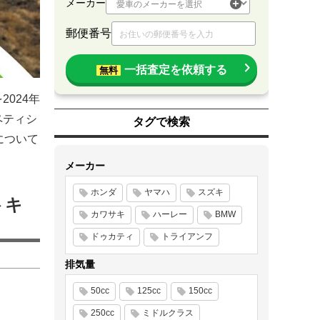
メーカー
郵便番号
一括査定を依頼する
無料
024年
ペティシ
タグで検索
について
メーカー
ホンダ
ヤマハ
スズキ
トキ
カワサキ
ハーレー
BMW
ドゥカティ
トライアンフ
排気量
50cc
125cc
150cc
250cc
ミドルクラス