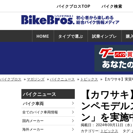
バイクブロスTOP
バイク検索
中古バイ
カタログ検
ショップ検
ク・新車検
索
索
索
HOME
タイプで選ぶ
試乗インプレ
購
スポーツ＆ネ
原付＆ミニバ
アメリカン＆
ビッグスクー
オフロード
試乗インプレ
ホンダ
ヤマハ
スズキ
カワサキ
ハーレー
BMW
トライアンフ
ドゥカティ
購
ホ
ヤ
ス
カ
イキッド
イク
クルーザー
ター
一覧
一
バイクブロス
マガジンズ
バイクニュース
トピックス
【カワサキ】実質
【カワサキ
バイクニュース
ンペモデル
バイク車両
全てのバイク車両情報
ン」を実施
国内メーカー
掲載日： 2024年09月11日（水）
海外メーカー
カテゴリー:
トピックス
タグ: