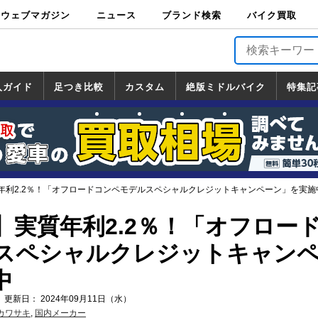
ウェブマガジン
ニュース
ブランド検索
バイク買取
バイクブロス・
原付＆ミニバイ
スポーツ＆ネイ
アメリカン＆ツ
ビッグスクータ
オフロード
バージンハーレ
バージンBMW
バージンドゥカ
バージントライ
ニュース
車両情報
イベント
キャンペ
トピック
バイク用
バイクパ
書籍・
サポート
お知らせ
ブランドを検
ブランドボイ
バイク買取
マガジンズ
ク
キッド
アラー
ー
ー
ティ
アンフ
TOP
ーン
ス
品
ーツ
DVD
索
ス
入ガイド
足つき比較
カスタム
絶版ミドルバイク
特集記
入ガイド
ンダ
マハ
ズキ
ワサキ
カスタム
ホンダ
ヤマハ
スズキ
カワサキ
道の駅調査隊
ツーリング情報局
日本の道50選
国道めぐり
林道ツーリング
絶版ミドルバイク
ホンダ
ヤマハ
スズキ
カワサキ
覧
一覧
一覧
年利2.2％！「オフロードコンペモデルスペシャルクレジットキャンペーン」を実施
】実質年利2.2％！「オフロー
スペシャルクレジットキャン
中
 更新日： 2024年09月11日（水）
カワサキ
,
国内メーカー