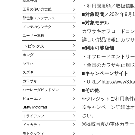
基本整備
・利用限度額／取扱信販
工具の使い方実践
■対象期間
／2024年9月
部位別メンテナンス
■対象モデル
メンテのウンチク
カワサキオフロードコン
ユーザー車検
詳しい製品情報はカワサ
トピックス
■利用可能店舗
ホンダ
・オフロードエントリー
ヤマハ
・全国のカワサキ正規取
スズキ
■キャンペーンサイト
カワサキ
・URL／https://www3.kaw
ハーレーダビッドソン
■その他
※クレジットご利用条件
ビューエル
※キャンペーン詳細はオ
BMW Motorrad
さい。
トライアンフ
※掲載写真の車体カラー
ドゥカティ
モトグッツィ