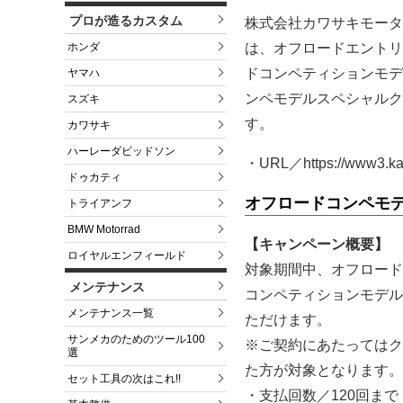
プロが造るカスタム
株式会社カワサキモータ
ホンダ
は、オフロードエントリ
ドコンペティションモデ
ヤマハ
ンペモデルスペシャルク
スズキ
す。
カワサキ
ハーレーダビッドソン
・URL／https://www3.kaw
ドゥカティ
オフロードコンペモ
トライアンフ
BMW Motorrad
【キャンペーン概要】
ロイヤルエンフィールド
対象期間中、オフロード
メンテナンス
コンペティションモデル
メンテナンス一覧
ただけます。
サンメカのためのツール100
※ご契約にあたってはク
選
た方が対象となります。
セット工具の次はこれ!!
・支払回数／120回まで