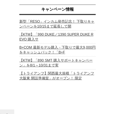
キャンペーン情報
新型「RESO」インカム発売記念！ 下取りキャ
ンペーンを10/15まで延長して開
【KTM】「990 DUKE／1390 SUPER DUKE R
EVO 購入サ
B+COM 最新モデル購入・下取りで最大9,000円
をキャッシュバック！「B+F
【KTM】「890 SMT 購入サポートキャンペー
ン」を8/1～10/31まで実
【トライアンフ】関西最大規模「トライアンフ
大阪東 開設準備室」がオープン！ 限定