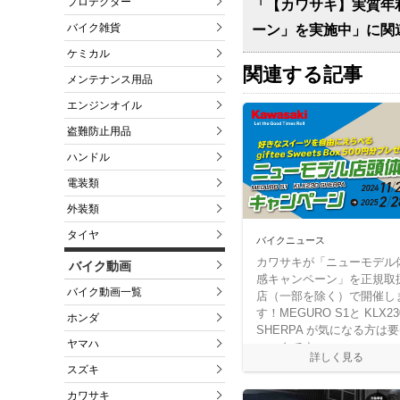
プロテクター
「【カワサキ】実質年
バイク雑貨
ーン」を実施中」に関
ケミカル
関連する記事
メンテナンス用品
エンジンオイル
盗難防止用品
ハンドル
電装類
外装類
タイヤ
バイクニュース
カワサキが「ニューモデル
バイク動画
感キャンペーン」を正規取
バイク動画一覧
店（一部を除く）で開催し
す！MEGURO S1と KLX23
ホンダ
SHERPA が気になる方は
ヤマハ
ェックです。
スズキ
カワサキ