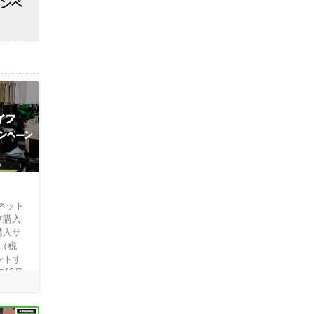
ャンペ
ネット
車購入
購入サ
（税
ントす
年12月
！