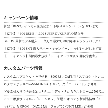
キャンペーン情報
新型「RESO」インカム発売記念！ 下取りキャンペーンを10/15まで延長して開
【KTM】「990 DUKE／1390 SUPER DUKE R EVO 購入サ
B+COM 最新モデル購入・下取りで最大9,000円をキャッシュバック！「B+F
【KTM】「890 SMT 購入サポートキャンペーン」を8/1～10/31まで実
【トライアンフ】関西最大規模「トライアンフ大阪東 開設準備室」がオープン！ 限定
カスタムパーツ情報
カスタムスプロケットを見せる、Z900RS／CAFE用「スプロケットカバーフルキ
ネクサスから KAWASAKI H2 SX（18-22）用「ニーパッド」が発売！
ゲル素材入りで快適＆足つき向上！ デイトナから Vストローム250SX用「快適ロ
ミラー用撥水フィルム「レインオフ」登場！ キジマが新製品情報「KIJIMA NE
キジマから GROM／DAX125用「フォグランプKIT LED」が発売！