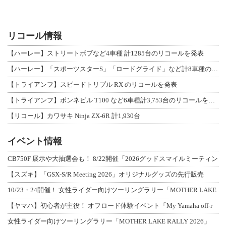
リコール情報
【ハーレー】ストリートボブなど4車種 計1285台のリコールを発表
【ハーレー】「スポーツスターS」「ロードグライド」など計8車種のリコールを発表
【トライアンフ】スピードトリプル RX のリコールを発表
【トライアンフ】ボンネビル T100 など6車種計3,753台のリコールを発表
【リコール】カワサキ Ninja ZX-6R 計1,930台
イベント情報
CB750F 展示や大抽選会も！ 8/22開催「2026グッドスマイルミーティン
【スズキ】「GSX-S/R Meeting 2026」オリジナルグッズの先行販売
10/23・24開催！ 女性ライダー向けツーリングラリー「MOTHER LAKE
【ヤマハ】初心者が主役！ オフロード体験イベント「My Yamaha off-r
女性ライダー向けツーリングラリー「MOTHER LAKE RALLY 2026」