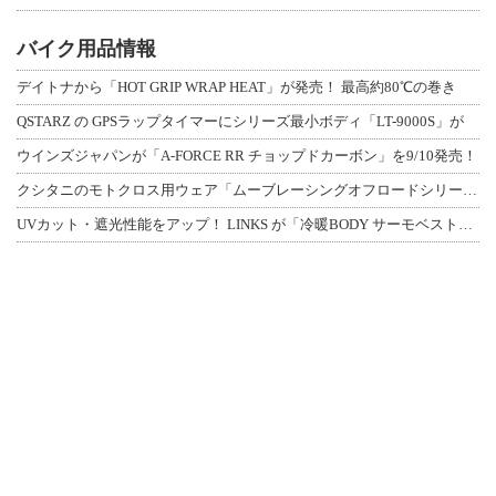
バイク用品情報
デイトナから「HOT GRIP WRAP HEAT」が発売！ 最高約80℃の巻き
QSTARZ の GPSラップタイマーにシリーズ最小ボディ「LT-9000S」が
ウインズジャパンが「A-FORCE RR チョップドカーボン」を9/10発売！
クシタニのモトクロス用ウェア「ムーブレーシングオフロードシリーズ」3アイテムが登
UVカット・遮光性能をアップ！ LINKS が「冷暖BODY サーモベスト」改良