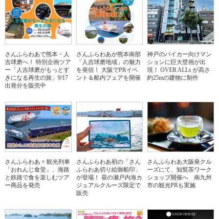
さんふらわあで熊本・人
さんふらわあが熊本南部
神戸のバイカー向けマン
吉球磨へ！ 特別企画ツア
「人吉球磨地域」の魅力
ションに巨大壁画が出
ー「人吉球磨がもっとす
を発信！ 大阪でPRイベ
現！ OVER ALLs が高さ
きになる再生の旅」9/17
ント＆船内フェアを開催
約25mの建物に制作
出発分を販売中
さんふらわあ × 観光列車
さんふらわあ初の「さん
さんふらわあ大阪発クル
「おれんじ食堂」、海路
ふらわあ切り絵御船印」
ーズにて、知覧茶ワーク
と鉄路で食を楽しむツア
が登場！ 昼の瀬戸内海カ
ショップ開催へ 南九州
ー商品を発売
ジュアルクルーズ限定で
市の観光PRも実施
販売