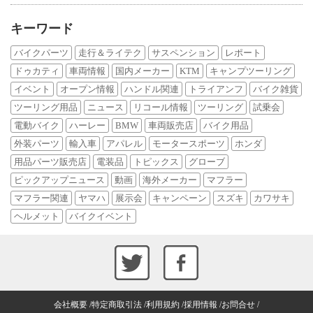
キーワード
バイクパーツ
走行＆ライテク
サスペンション
レポート
ドゥカティ
車両情報
国内メーカー
KTM
キャンプツーリング
イベント
オープン情報
ハンドル関連
トライアンフ
バイク雑貨
ツーリング用品
ニュース
リコール情報
ツーリング
試乗会
電動バイク
ハーレー
BMW
車両販売店
バイク用品
外装パーツ
輸入車
アパレル
モータースポーツ
ホンダ
用品パーツ販売店
電装品
トピックス
グローブ
ピックアップニュース
動画
海外メーカー
マフラー
マフラー関連
ヤマハ
展示会
キャンペーン
スズキ
カワサキ
ヘルメット
バイクイベント
会社概要
特定商取引法
利用規約
採用情報
お問合せ