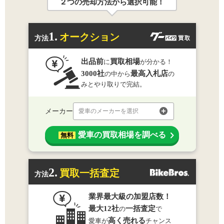
２つの売却方法から選択可能！
1.
オークション
方法
出品前
買取相場
に
が分かる！
3000社
最高入札店
の中から
の
みとやり取りで完結。
メーカー
愛車のメーカーを選択
愛車の買取相場を調べる
無料
2.
買取一括査定
方法
業界最大級の加盟店数！
最大12社
一括査定
の
で
高く売れる
愛車が
チャンス