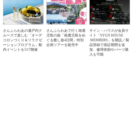
さんふらわあの瀬戸内ク
さんふらわあで行く南鹿
サイン・ハウスが会員サ
ルーズで楽しむ「オーデ
児島の旅「南鹿児島をめ
イト「SYGN HOUSE
コロンづくり＆リラクゼ
ぐる癒し旅4日間」特別
.MEMBERS」を開設／製
ーションプログラム」船
企画ツアーを販売中
品登録で保証期間を追
内イベントを5/17開催
加、修理依頼やパーツ購
入も可能