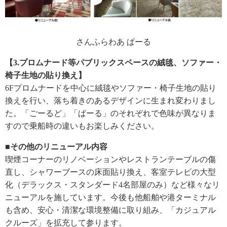
さんふらわあ ぱーる
【3.プロムナード等パブリックスペースの絨毯、ソファー・
椅子生地の貼り換え】
6Fプロムナードを中心に絨毯やソファー・椅子生地の貼り
換えを行い、落ち着きのあるデザインに生まれ変わりまし
た。「ごーるど」「ぱーる」のそれぞれで色味が異なりま
すので乗船時の違いもお楽しみください。
■その他のリニューアル内容
喫煙コーナーのリノベーションやレストランテーブルの傷
直し、シャワーブースの床面貼り換え、客室テレビの大型
化（デラックス・スタンダード4名部屋のみ）など様々なリ
ニューアルを施しています。今後も他船舶や港ターミナル
も含め、安心・清潔な環境整備に取り組み、「カジュアル
クルーズ」を拡充して参ります。