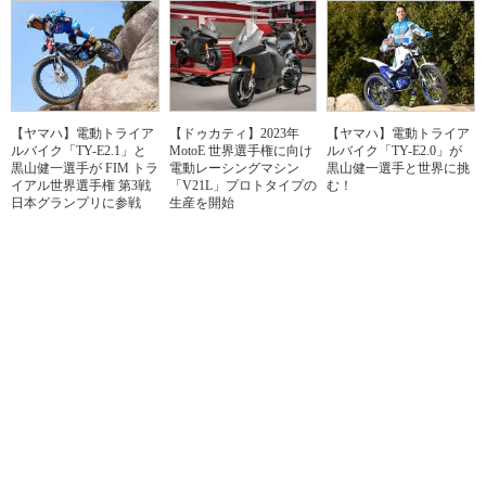
【ヤマハ】電動トライア
【ドゥカティ】2023年
【ヤマハ】電動トライア
ルバイク「TY-E2.1」と
MotoE 世界選手権に向け
ルバイク「TY-E2.0」が
黒山健一選手が FIM トラ
電動レーシングマシン
黒山健一選手と世界に挑
イアル世界選手権 第3戦
「V21L」プロトタイプの
む！
日本グランプリに参戦
生産を開始