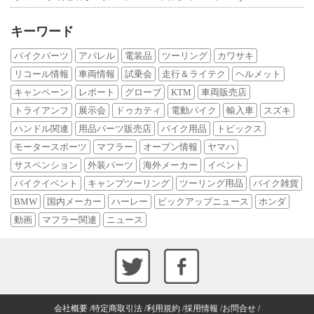
キーワード
バイクパーツ
アパレル
電装品
ツーリング
カワサキ
リコール情報
車両情報
試乗会
走行＆ライテク
ヘルメット
キャンペーン
レポート
グローブ
KTM
車両販売店
トライアンフ
展示会
ドゥカティ
電動バイク
輸入車
スズキ
ハンドル関連
用品パーツ販売店
バイク用品
トピックス
モータースポーツ
マフラー
オープン情報
ヤマハ
サスペンション
外装パーツ
海外メーカー
イベント
バイクイベント
キャンプツーリング
ツーリング用品
バイク雑貨
BMW
国内メーカー
ハーレー
ピックアップニュース
ホンダ
動画
マフラー関連
ニュース
会社概要
特定商取引法
利用規約
採用情報
お問合せ