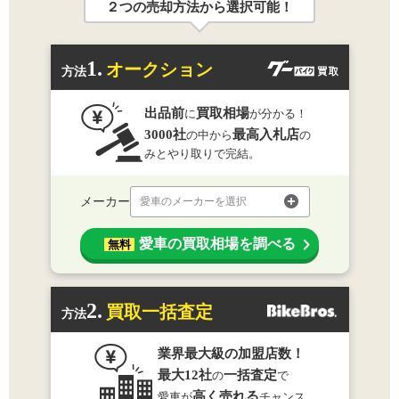
２つの売却方法から選択可能！
1.
オークション
方法
出品前
買取相場
に
が分かる！
3000社
最高入札店
の中から
の
みとやり取りで完結。
メーカー
愛車のメーカーを選択
愛車の買取相場を調べる
無料
2.
買取一括査定
方法
業界最大級の加盟店数！
最大12社
一括査定
の
で
高く売れる
愛車が
チャンス