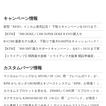
キャンペーン情報
新型「RESO」インカム発売記念！ 下取りキャンペーンを10/15まで延長して開
【KTM】「990 DUKE／1390 SUPER DUKE R EVO 購入サ
B+COM 最新モデル購入・下取りで最大9,000円をキャッシュバック！「B+F
【KTM】「890 SMT 購入サポートキャンペーン」を8/1～10/31まで実
【トライアンフ】関西最大規模「トライアンフ大阪東 開設準備室」がオープン！ 限定
カスタムパーツ情報
マジカルレーシングから MT-09／SP（24）用「フレームガード」が登場！
RPM から ホンダ GROM用エキゾーストシステム「RPM」が登場！（動画あり
カスタムスプロケットを見せる、Z900RS／CAFE用「スプロケットカバーフルキ
ネクサスから KAWASAKI H2 SX（18-22）用「ニーパッド」が発売！
ゲル素材入りで快適＆足つき向上！ デイトナから Vストローム250SX用「快適ロ