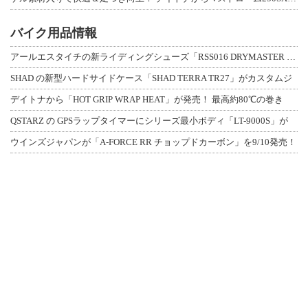
バイク用品情報
アールエスタイチの新ライディングシューズ「RSS016 DRYMASTER スト
SHAD の新型ハードサイドケース「SHAD TERRA TR27」がカスタムジ
デイトナから「HOT GRIP WRAP HEAT」が発売！ 最高約80℃の巻き
QSTARZ の GPSラップタイマーにシリーズ最小ボディ「LT-9000S」が
ウインズジャパンが「A-FORCE RR チョップドカーボン」を9/10発売！