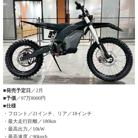
■発売予定日
／2月
■予価
／97万8000円
■仕様
・フロント／21インチ、リア／18インチ
・最大走行距離／180km
・最高出力／10kW
・最高速度／90km/h