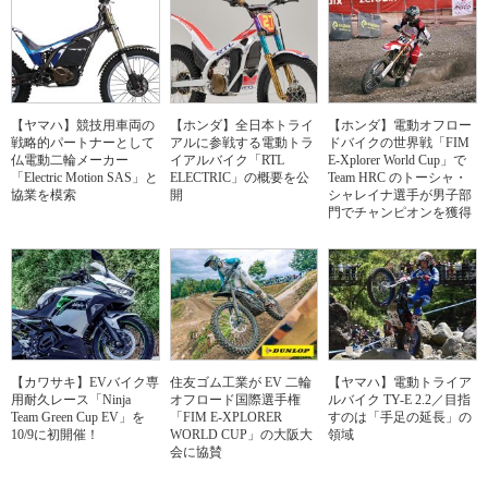
【ヤマハ】競技用車両の
【ホンダ】全日本トライ
【ホンダ】電動オフロー
戦略的パートナーとして
アルに参戦する電動トラ
ドバイクの世界戦「FIM
仏電動二輪メーカー
イアルバイク「RTL
E-Xplorer World Cup」で
「Electric Motion SAS」と
ELECTRIC」の概要を公
Team HRC のトーシャ・
協業を模索
開
シャレイナ選手が男子部
門でチャンピオンを獲得
【カワサキ】EVバイク専
住友ゴム工業が EV 二輪
【ヤマハ】電動トライア
用耐久レース「Ninja
オフロード国際選手権
ルバイク TY-E 2.2／目指
Team Green Cup EV」を
「FIM E-XPLORER
すのは「手足の延長」の
10/9に初開催！
WORLD CUP」の大阪大
領域
会に協賛