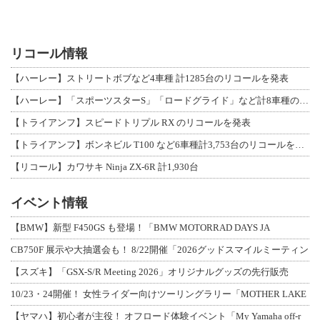
リコール情報
【ハーレー】ストリートボブなど4車種 計1285台のリコールを発表
【ハーレー】「スポーツスターS」「ロードグライド」など計8車種のリコールを発表
【トライアンフ】スピードトリプル RX のリコールを発表
【トライアンフ】ボンネビル T100 など6車種計3,753台のリコールを発表
【リコール】カワサキ Ninja ZX-6R 計1,930台
イベント情報
【BMW】新型 F450GS も登場！「BMW MOTORRAD DAYS JA
CB750F 展示や大抽選会も！ 8/22開催「2026グッドスマイルミーティン
【スズキ】「GSX-S/R Meeting 2026」オリジナルグッズの先行販売
10/23・24開催！ 女性ライダー向けツーリングラリー「MOTHER LAKE
【ヤマハ】初心者が主役！ オフロード体験イベント「My Yamaha off-r