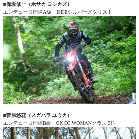
■保坂修一（ホサカ ヨシカズ）
エンデューロ国際A級 ISDEシルバーメダリスト
■菅原悠花（スガハラ ユウカ）
エンデューロ国際B級 GNCC WOMANクラス 3位