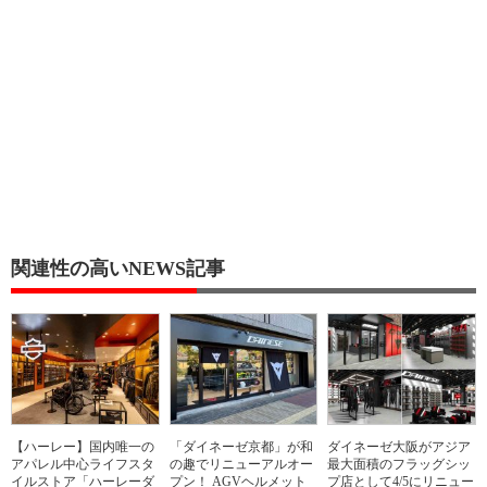
関連性の高いNEWS記事
【ハーレー】国内唯一の
「ダイネーゼ京都」が和
ダイネーゼ大阪がアジア
アパレル中心ライフスタ
の趣でリニューアルオー
最大面積のフラッグシッ
イルストア「ハーレーダ
プン！ AGVヘルメット
プ店として4/5にリニュー