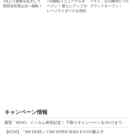
3月より規模を拡大して
7/16移転リニューアルオ
ースト」が川崎市に7/11
世田谷区尾山台へ移転！
ープン！ 新たにアップガ
グランドオープン！
レージライダースを併設
キャンペーン情報
新型「RESO」インカム発売記念！ 下取りキャンペーンを10/15まで延長して開
【KTM】「990 DUKE／1390 SUPER DUKE R EVO 購入サ