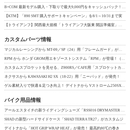
B+COM 最新モデル購入・下取りで最大9,000円をキャッシュバック！「B+F
【KTM】「890 SMT 購入サポートキャンペーン」を8/1～10/31まで実
【トライアンフ】関西最大規模「トライアンフ大阪東 開設準備室」がオープン！ 限定
カスタムパーツ情報
マジカルレーシングから MT-09／SP（24）用「フレームガード」が登場！
RPM から ホンダ GROM用エキゾーストシステム「RPM」が登場！（動画あり
カスタムスプロケットを見せる、Z900RS／CAFE用「スプロケットカバーフルキ
ネクサスから KAWASAKI H2 SX（18-22）用「ニーパッド」が発売！
ゲル素材入りで快適＆足つき向上！ デイトナから Vストローム250SX用「快適ロ
バイク用品情報
アールエスタイチの新ライディングシューズ「RSS016 DRYMASTER スト
SHAD の新型ハードサイドケース「SHAD TERRA TR27」がカスタムジ
デイトナから「HOT GRIP WRAP HEAT」が発売！ 最高約80℃の巻き