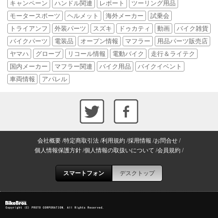
キャンペーン
ハンドル関連
レポート
ツーリング用品
モータースポーツ
ヘルメット
海外メーカー
試乗会
トライアンフ
外装パーツ
スズキ
ドゥカティ
動画
バイク雑貨
バイクパーツ
電装品
オープン情報
マフラー
用品パーツ販売店
ヤマハ
グローブ
リコール情報
電動バイク
走行＆ライテク
国内メーカー
マフラー関連
バイク用品
バイクイベント
車両情報
アパレル
会社概要
特定商取引法
利用規約
採用情報
お問合せ
個人情報保護方針
個人情報の取扱いについて
会員規約
スマートフォン
デスクトップ
Copyright (C) PROTO