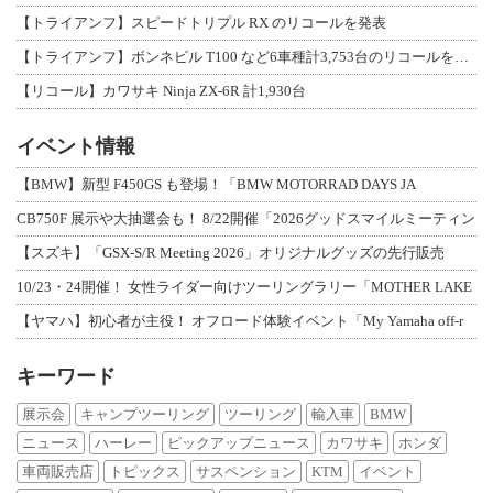
【トライアンフ】スピードトリプル RX のリコールを発表
【トライアンフ】ボンネビル T100 など6車種計3,753台のリコールを発表
【リコール】カワサキ Ninja ZX-6R 計1,930台
イベント情報
【BMW】新型 F450GS も登場！「BMW MOTORRAD DAYS JA
CB750F 展示や大抽選会も！ 8/22開催「2026グッドスマイルミーティン
【スズキ】「GSX-S/R Meeting 2026」オリジナルグッズの先行販売
10/23・24開催！ 女性ライダー向けツーリングラリー「MOTHER LAKE
【ヤマハ】初心者が主役！ オフロード体験イベント「My Yamaha off-r
キーワード
展示会
キャンプツーリング
ツーリング
輸入車
BMW
ニュース
ハーレー
ピックアップニュース
カワサキ
ホンダ
車両販売店
トピックス
サスペンション
KTM
イベント