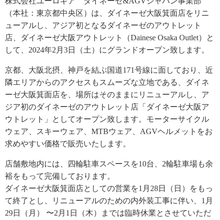
株式会社ユーロギア ダイネーゼ&AGVジャパン事業部
（本社：東京都中央区）は、ダイネーゼ大阪箕面店をリニ
ューアルし、アジア初となるダイネーゼのアウトレット
店、ダイネーゼ大阪アウトレット（Dainese Osaka Outlet）と
して、2024年2月3日（土）にグランドオープン致します。
京都、大阪北摂、神戸を結ぶ国道171号線に面しており、近
隣エリアからのアクセスもスムーズな立地である、ダイネ
ーゼ大阪箕面店を、場所はそのままにリニューアルし、ア
ジア初のダイネーゼのアウトレット店「ダイネーゼ大阪ア
ウトレット」としてオープン致します。モーターサイクル
ウェア、スキーウェア、MTBウェア、AGVヘルメットをお
求めやすい価格で販売いたします。
店舗敷地内には、四輪駐車スペースを10台、2輪駐車場も余
裕をもって完備しております。
ダイネーゼ大阪箕面店としての営業を1月28日（日）をもっ
て終了とし、リニューアルのための内外装工事に伴い、1月
29日（月） 〜2月1日（木）までは臨時休業とさせていただ