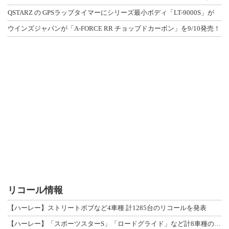
QSTARZ の GPSラップタイマーにシリーズ最小ボディ「LT-9000S」が
ウインズジャパンが「A-FORCE RR チョップドカーボン」を9/10発売！
リコール情報
【ハーレー】ストリートボブなど4車種 計1285台のリコールを発表
【ハーレー】「スポーツスターS」「ロードグライド」など計8車種のリコールを発表