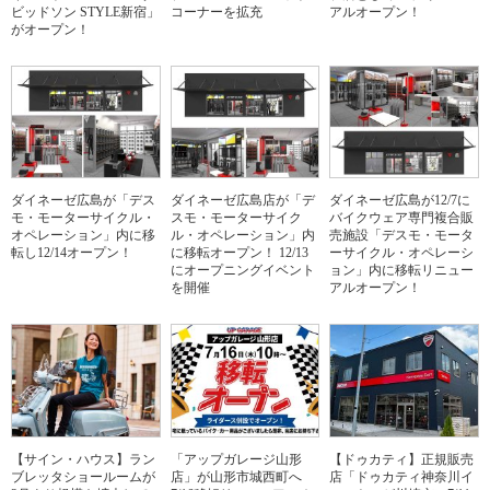
ビッドソン STYLE新宿」
コーナーを拡充
アルオープン！
がオープン！
ダイネーゼ広島が「デス
ダイネーゼ広島店が「デ
ダイネーゼ広島が12/7に
モ・モーターサイクル・
スモ・モーターサイク
バイクウェア専門複合販
オペレーション」内に移
ル・オペレーション」内
売施設「デスモ・モータ
転し12/14オープン！
に移転オープン！ 12/13
ーサイクル・オペレーシ
にオープニングイベント
ョン」内に移転リニュー
を開催
アルオープン！
【サイン・ハウス】ラン
「アップガレージ山形
【ドゥカティ】正規販売
ブレッタショールームが
店」が山形市城西町へ
店「ドゥカティ神奈川イ