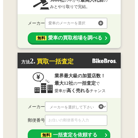
3000社
最高入札店
の中から
の
みとやり取りで完結。
メーカー
愛車のメーカーを選択
愛車の買取相場を調べる
無料
2.
買取一括査定
方法
業界最大級の加盟店数！
最大12社
一括査定
の
で
高く売れる
愛車が
チャンス
メーカー
郵便番号
一括査定を依頼する
無料