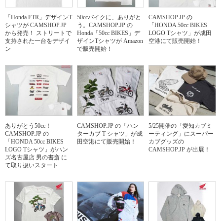
「Honda FTR」デザインT
50ccバイクに、ありがと
CAMSHOP.JP の
シャツが CAMSHOP.JP
う。CAMSHOP.JP の
「HONDA 50cc BIKES
から発売！ ストリートで
Honda「50cc BIKES」デ
LOGO Tシャツ」が成田
支持された一台をデザイ
ザインTシャツが Amazon
空港にて販売開始！
ン
で販売開始！
ありがとう50cc！
CAMSHOP.JP の「ハン
5/25開催の「愛知カブミ
CAMSHOP.JP の
ターカブ T シャツ」が成
ーティング」にスーパー
「HONDA 50cc BIKES
田空港にて販売開始！
カブグッズの
LOGO Tシャツ」がハン
CAMSHOP.JP が出展！
ズ名古屋店 男の書斎 に
て取り扱いスタート