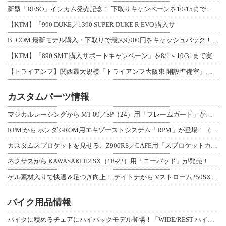
新型「RESO」インカム発売記念！ 下取りキャンペーンを10/15まで延長して開
【KTM】「990 DUKE／1390 SUPER DUKE R EVO 購入サ
B+COM 最新モデル購入・下取りで最大9,000円をキャッシュバック！「B+F
【KTM】「890 SMT 購入サポートキャンペーン」を8/1～10/31まで実
【トライアンフ】関西最大規模「トライアンフ大阪東 開設準備室」がオープン！ 限定
カスタムパーツ情報
マジカルレーシングから MT-09／SP（24）用「フレームガード」が登場！
RPM から ホンダ GROM用エキゾーストシステム「RPM」が登場！（動画あり
カスタムスプロケットを見せる、Z900RS／CAFE用「スプロケットカバーフルキ
ネクサスから KAWASAKI H2 SX（18-22）用「ニーパッド」が発売！
ゲル素材入りで快適＆足つき向上！ デイトナから Vストローム250SX用「快適ロ
バイク用品情報
バイクに積めるチェアにハイバックモデル登場！「WIDE/REST ハイバックチェ