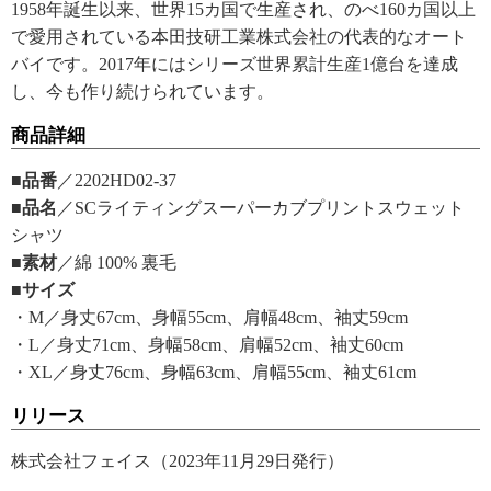
1958年誕生以来、世界15カ国で生産され、のべ160カ国以上
で愛用されている本田技研工業株式会社の代表的なオート
バイです。2017年にはシリーズ世界累計生産1億台を達成
し、今も作り続けられています。
商品詳細
■品番
／2202HD02-37
■品名
／SCライティングスーパーカブプリントスウェット
シャツ
■素材
／綿 100% 裏毛
■サイズ
・M／身丈67cm、身幅55cm、肩幅48cm、袖丈59cm
・L／身丈71cm、身幅58cm、肩幅52cm、袖丈60cm
・XL／身丈76cm、身幅63cm、肩幅55cm、袖丈61cm
リリース
株式会社フェイス（2023年11月29日発行）