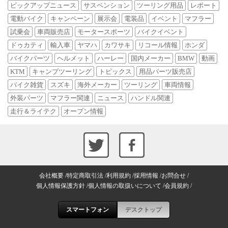
ピックアップニュース
サスペンション
ツーリング用品
レポート
電動バイク
キャンペーン
展示会
電装品
イベント
マフラー
試乗会
車両販売店
モータースポーツ
バイクイベント
ドゥカティ
輸入車
ヤマハ
カワサキ
リコール情報
ホンダ
バイクパーツ
ヘルメット
ハーレー
国内メーカー
BMW
動画
KTM
キャンプツーリング
トピックス
用品パーツ販売店
バイク雑貨
スズキ
海外メーカー
ツーリング
車両情報
外装パーツ
マフラー関連
ニュース
ハンドル関連
走行＆ライテク
オープン情報
会社概要
特定商取引法
利用規約
採用情報
お問合せ
個人情報保護方針
個人情報の取扱いについて
会員規約
スマートフォン
デスクトップ