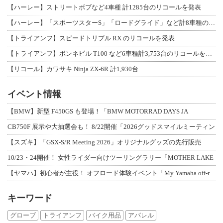
【ハーレー】ストリートボブなど4車種 計1285台のリコールを発表
【ハーレー】「スポーツスターS」「ロードグライド」など計8車種のリコールを発表
【トライアンフ】スピードトリプル RX のリコールを発表
【トライアンフ】ボンネビル T100 など6車種計3,753台のリコールを発表
【リコール】カワサキ Ninja ZX-6R 計1,930台
イベント情報
【BMW】新型 F450GS も登場！「BMW MOTORRAD DAYS JA
CB750F 展示や大抽選会も！ 8/22開催「2026グッドスマイルミーティン
【スズキ】「GSX-S/R Meeting 2026」オリジナルグッズの先行販売
10/23・24開催！ 女性ライダー向けツーリングラリー「MOTHER LAKE
【ヤマハ】初心者が主役！ オフロード体験イベント「My Yamaha off-r
キーワード
グローブ
トライアンフ
バイク用品
アパレル