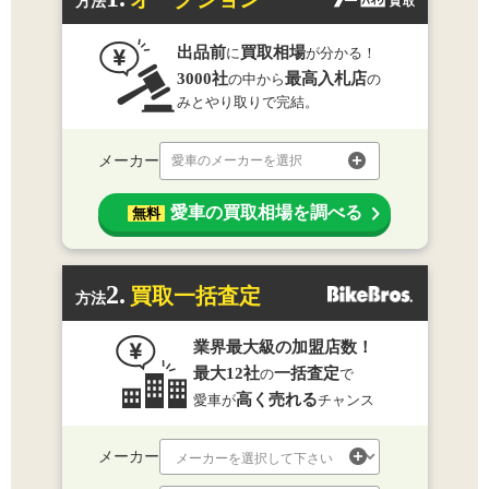
方法
出品前
買取相場
に
が分かる！
3000社
最高入札店
の中から
の
みとやり取りで完結。
メーカー
愛車のメーカーを選択
愛車の買取相場を調べる
無料
2.
買取一括査定
方法
業界最大級の加盟店数！
最大12社
一括査定
の
で
高く売れる
愛車が
チャンス
メーカー