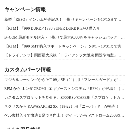
キャンペーン情報
新型「RESO」インカム発売記念！ 下取りキャンペーンを10/15まで延長して開
【KTM】「990 DUKE／1390 SUPER DUKE R EVO 購入サ
B+COM 最新モデル購入・下取りで最大9,000円をキャッシュバック！「B+F
【KTM】「890 SMT 購入サポートキャンペーン」を8/1～10/31まで実
【トライアンフ】関西最大規模「トライアンフ大阪東 開設準備室」がオープン！ 限定
カスタムパーツ情報
マジカルレーシングから MT-09／SP（24）用「フレームガード」が登場！
RPM から ホンダ GROM用エキゾーストシステム「RPM」が登場！（動画あり
カスタムスプロケットを見せる、Z900RS／CAFE用「スプロケットカバーフルキ
ネクサスから KAWASAKI H2 SX（18-22）用「ニーパッド」が発売！
ゲル素材入りで快適＆足つき向上！ デイトナから Vストローム250SX用「快適ロ