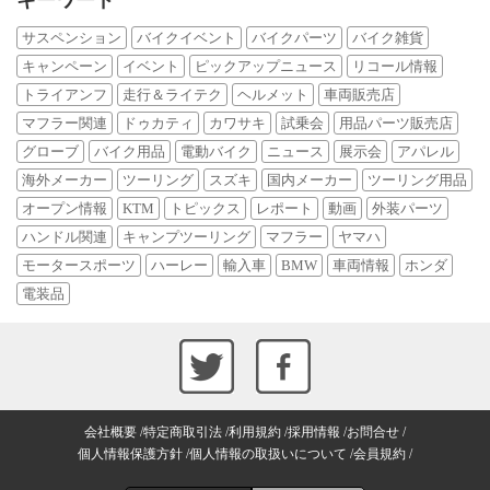
キーワード
サスペンション
バイクイベント
バイクパーツ
バイク雑貨
キャンペーン
イベント
ピックアップニュース
リコール情報
トライアンフ
走行＆ライテク
ヘルメット
車両販売店
マフラー関連
ドゥカティ
カワサキ
試乗会
用品パーツ販売店
グローブ
バイク用品
電動バイク
ニュース
展示会
アパレル
海外メーカー
ツーリング
スズキ
国内メーカー
ツーリング用品
オープン情報
KTM
トピックス
レポート
動画
外装パーツ
ハンドル関連
キャンプツーリング
マフラー
ヤマハ
モータースポーツ
ハーレー
輸入車
BMW
車両情報
ホンダ
電装品
会社概要
特定商取引法
利用規約
採用情報
お問合せ
個人情報保護方針
個人情報の取扱いについて
会員規約