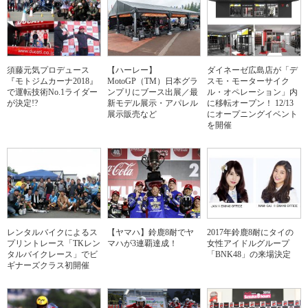
須藤元気プロデュース
【ハーレー】
ダイネーゼ広島店が「デ
『モトジムカーナ2018』
MotoGP（TM）日本グラ
スモ・モーターサイク
で運転技術No.1ライダー
ンプリにブース出展／最
ル・オペレーション」内
が決定!?
新モデル展示・アパレル
に移転オープン！ 12/13
展示販売など
にオープニングイベント
を開催
レンタルバイクによるス
【ヤマハ】鈴鹿8耐でヤ
2017年鈴鹿8耐にタイの
プリントレース「TKレン
マハが3連覇達成！
女性アイドルグループ
タルバイクレース」でビ
「BNK48」の来場決定
ギナーズクラス初開催