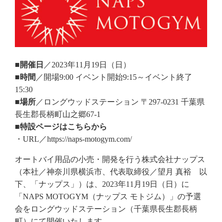
■開催日
／2023年11月19日（日）
■時間
／開場9:00 イベント開始9:15～イベント終了
15:30
■場所
／ロングウッドステーション 〒297-0231 千葉県
長生郡長柄町山之郷67-1
■特設ページはこちらから
・URL／https://naps-motogym.com/
オートバイ用品の小売・開発を行う株式会社ナップス
（本社／神奈川県横浜市、代表取締役／望月 真裕 以
下、「ナップス」）は、2023年11月19日（日）に
「NAPS MOTOGYM（ナップス モトジム）」の予選
会をロングウッドステーション（千葉県長生郡長柄
町）にて開催いたします。