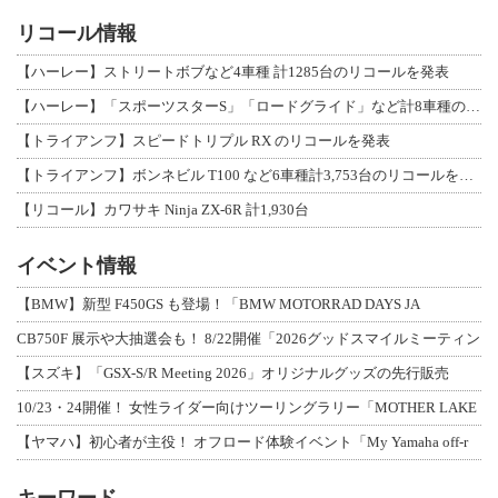
リコール情報
【ハーレー】ストリートボブなど4車種 計1285台のリコールを発表
【ハーレー】「スポーツスターS」「ロードグライド」など計8車種のリコールを発表
【トライアンフ】スピードトリプル RX のリコールを発表
【トライアンフ】ボンネビル T100 など6車種計3,753台のリコールを発表
【リコール】カワサキ Ninja ZX-6R 計1,930台
イベント情報
【BMW】新型 F450GS も登場！「BMW MOTORRAD DAYS JA
CB750F 展示や大抽選会も！ 8/22開催「2026グッドスマイルミーティン
【スズキ】「GSX-S/R Meeting 2026」オリジナルグッズの先行販売
10/23・24開催！ 女性ライダー向けツーリングラリー「MOTHER LAKE
【ヤマハ】初心者が主役！ オフロード体験イベント「My Yamaha off-r