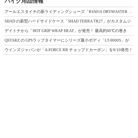
バイク用品情報
アールエスタイチの新ライディングシューズ「RSS016 DRYMASTER スト
SHAD の新型ハードサイドケース「SHAD TERRA TR27」がカスタムジ
デイトナから「HOT GRIP WRAP HEAT」が発売！ 最高約80℃の巻き
QSTARZ の GPSラップタイマーにシリーズ最小ボディ「LT-9000S」が
ウインズジャパンが「A-FORCE RR チョップドカーボン」を9/10発売！