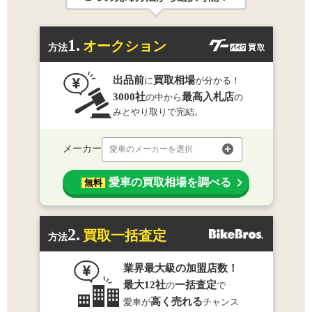
1.
オークション
方法
出品前
買取相場
に
が分かる！
3000社
最高入札店
の中から
の
みとやり取りで完結。
メーカー
愛車のメーカーを選択
愛車の買取相場を調べる
無料
2.
買取一括査定
方法
業界最大級の加盟店数！
最大12社
一括査定
の
で
高く売れる
愛車が
チャンス