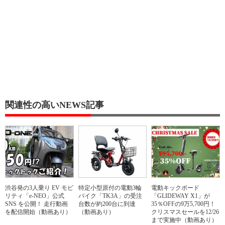
関連性の高いNEWS記事
渋谷発の3人乗り EV モビ
特定小型原付の電動3輪
電動キックボード
リティ「e-NEO」公式
バイク「TK3A」の受注
「GLIDEWAY X1」が
SNS を公開！ 走行動画
台数が約200台に到達
35％OFFの9万5,700円！
を配信開始（動画あり）
（動画あり）
クリスマスセールを12/26
まで実施中（動画あり）