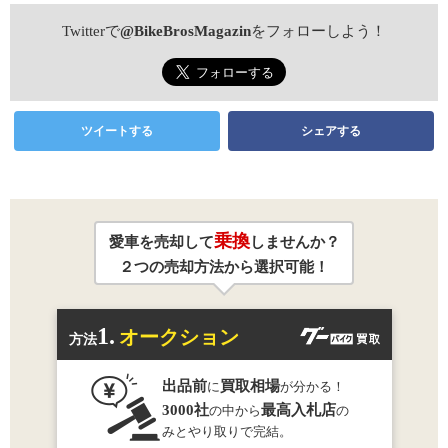
Twitterで
@BikeBrosMagazin
をフォローしよう！
ツイートする
シェアする
乗換
愛車を売却して
しませんか？
２つの売却方法から選択可能！
1.
オークション
方法
出品前
買取相場
に
が分かる！
3000社
最高入札店
の中から
の
みとやり取りで完結。