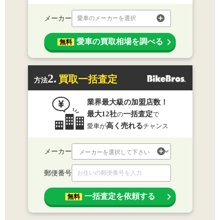
メーカー
愛車のメーカーを選択
愛車の買取相場を調べる
無料
2.
買取一括査定
方法
業界最大級の加盟店数！
最大12社
一括査定
の
で
高く売れる
愛車が
チャンス
メーカー
郵便番号
一括査定を依頼する
無料