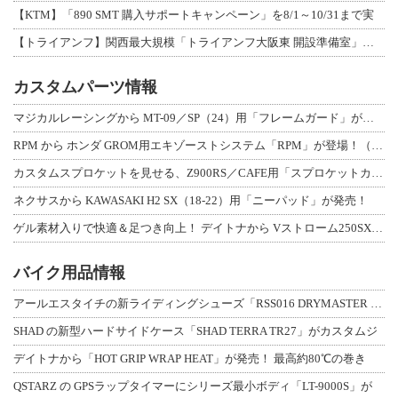
【KTM】「890 SMT 購入サポートキャンペーン」を8/1～10/31まで実
【トライアンフ】関西最大規模「トライアンフ大阪東 開設準備室」がオープン！ 限定
カスタムパーツ情報
マジカルレーシングから MT-09／SP（24）用「フレームガード」が登場！
RPM から ホンダ GROM用エキゾーストシステム「RPM」が登場！（動画あり
カスタムスプロケットを見せる、Z900RS／CAFE用「スプロケットカバーフルキ
ネクサスから KAWASAKI H2 SX（18-22）用「ニーパッド」が発売！
ゲル素材入りで快適＆足つき向上！ デイトナから Vストローム250SX用「快適ロ
バイク用品情報
アールエスタイチの新ライディングシューズ「RSS016 DRYMASTER スト
SHAD の新型ハードサイドケース「SHAD TERRA TR27」がカスタムジ
デイトナから「HOT GRIP WRAP HEAT」が発売！ 最高約80℃の巻き
QSTARZ の GPSラップタイマーにシリーズ最小ボディ「LT-9000S」が