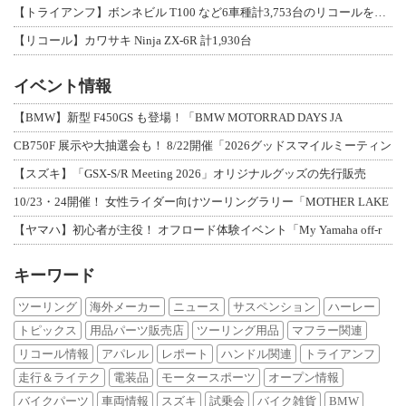
【トライアンフ】ボンネビル T100 など6車種計3,753台のリコールを発表
【リコール】カワサキ Ninja ZX-6R 計1,930台
イベント情報
【BMW】新型 F450GS も登場！「BMW MOTORRAD DAYS JA
CB750F 展示や大抽選会も！ 8/22開催「2026グッドスマイルミーティン
【スズキ】「GSX-S/R Meeting 2026」オリジナルグッズの先行販売
10/23・24開催！ 女性ライダー向けツーリングラリー「MOTHER LAKE
【ヤマハ】初心者が主役！ オフロード体験イベント「My Yamaha off-r
キーワード
ツーリング
海外メーカー
ニュース
サスペンション
ハーレー
トピックス
用品パーツ販売店
ツーリング用品
マフラー関連
リコール情報
アパレル
レポート
ハンドル関連
トライアンフ
走行＆ライテク
電装品
モータースポーツ
オープン情報
バイクパーツ
車両情報
スズキ
試乗会
バイク雑貨
BMW