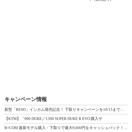
キャンペーン情報
新型「RESO」インカム発売記念！ 下取りキャンペーンを10/15まで延長して開
【KTM】「990 DUKE／1390 SUPER DUKE R EVO 購入サ
B+COM 最新モデル購入・下取りで最大9,000円をキャッシュバック！「B+F