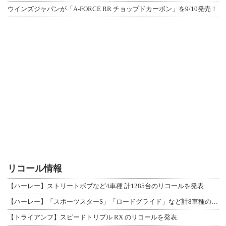
ウインズジャパンが「A-FORCE RR チョップドカーボン」を9/10発売！
リコール情報
【ハーレー】ストリートボブなど4車種 計1285台のリコールを発表
【ハーレー】「スポーツスターS」「ロードグライド」など計8車種のリコールを発表
【トライアンフ】スピードトリプル RX のリコールを発表