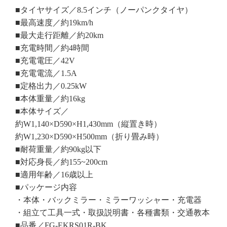
■タイヤサイズ／8.5インチ（ノーパンクタイヤ）
■最高速度／約19km/h
■最大走行距離／約20km
■充電時間／約4時間
■充電電圧／42V
■充電電流／1.5A
■定格出力／0.25kW
■本体重量／約16kg
■本体サイズ／
約W1,140×D590×H1,430mm（縦置き時）
約W1,230×D590×H500mm（折り畳み時）
■耐荷重量／約90kg以下
■対応身長／約155~200cm
■適用年齢／16歳以上
■パッケージ内容
・本体・バックミラー・ミラーワッシャー・充電器
・組立て工具一式・取扱説明書・各種書類・交通教本
■品番／FG-EKRS01R-BK