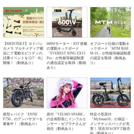
【MEISTER.F】ヨドバシ
600Wモーター・IOT 搭載
オフロード仕様の電動キ
カメラ マルチメディア横
の電動キックボード
ックボード「MTM RiSE
浜にて電動モビリティの
「EVEREST XING EX15
M-1S」が性能等確認制度
試乗イベントを12/7・8に
Pro」が性能等確認制度
の認定を取得（動画あ
開催！（動画あり）
の適合認定を取得（動画
り）
あり）
新型 e バイク「ENNE
原付「VELMO SPARK」
特定小型原付
F750」のアンバサダーを
の企画部長にインフルエ
「MySmart16」の保証・
募集中！（動画あり）
ンサー・ゼブラナさんが
メンテナンスパックが充
就任（動画あり）
実！ 現在30％OFFで販売
中（動画あり）