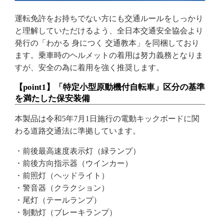
運転免許をお持ちでない方にも交通ルールをしっかり
と理解していただけるよう、全日本交通安全協会より
発行の「わかる 身につく 交通教本」を同梱しており
ます。乗車時のヘルメットの着用は努力義務となりま
すが、安全の為に着用を強く推奨します。
【point1】「特定小型原動機付自転車」区分の基準
を満たした保安装備
本製品は令和5年7月1日施行の電動キックボードに関
わる道路交通法に準拠しています。
・前後最高速度表示灯（緑ランプ）
・前後方向指示器（ウインカー）
・前照灯（ヘッドライト）
・警音器（クラクション）
・尾灯（テールランプ）
・制動灯（ブレーキランプ）