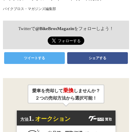
バイクブロス・マガジンズ編集部
Twitterで
@BikeBrosMagazin
をフォローしよう！
ツイートする
シェアする
乗換
愛車を売却して
しませんか？
２つの売却方法から選択可能！
1.
オークション
方法