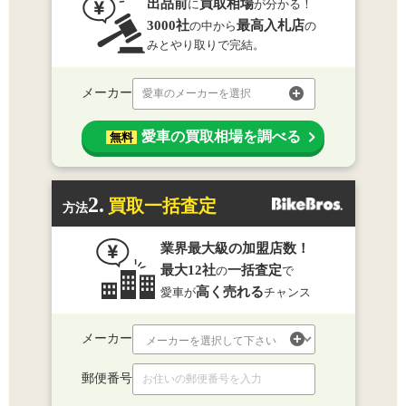
出品前
買取相場
に
が分かる！
3000社
最高入札店
の中から
の
みとやり取りで完結。
メーカー
愛車のメーカーを選択
愛車の買取相場を調べる
無料
2.
買取一括査定
方法
業界最大級の加盟店数！
最大12社
一括査定
の
で
高く売れる
愛車が
チャンス
メーカー
郵便番号