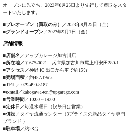
オープンに先立ち、2023年8月25日より先行して買取をスタ
ートいたします。
■プレオープン（買取のみ）
／2023年8月25日（金）
■グランドオープン
／2023年9月1日（金）
店舗情報
■店舗名
／アップガレージ加古川店
■所在地
／〒675-0021 兵庫県加古川市尾上町安田289-1
■アクセス
／神野 IC 出口から車で約15分
■売場面積
／約487.19m2
■TEL
／ 079-490-8187
■e-mail
／kakogawa-ten@upgarage.com
■営業時間
／10:00～19:00
■定休日
／毎週水曜日（祝祭日は営業）
■併設
／タイヤ流通センター（3プライスの新品タイヤ専門
ブランド ）
■駐車場
／約28台