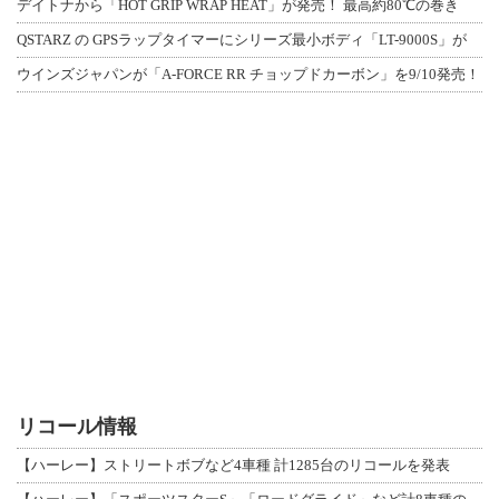
デイトナから「HOT GRIP WRAP HEAT」が発売！ 最高約80℃の巻き
QSTARZ の GPSラップタイマーにシリーズ最小ボディ「LT-9000S」が
ウインズジャパンが「A-FORCE RR チョップドカーボン」を9/10発売！
リコール情報
【ハーレー】ストリートボブなど4車種 計1285台のリコールを発表