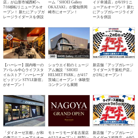
店」が山形市城西町へ
ーム「SHOEI Gallery
イド幸浦店」が6/19リニ
7/16移転リニューアルオ
OKAZAKI」が愛知県岡
ューアルオープン！ 新た
ープン！ 新たにアップガ
崎市にオープン！
にアップガレージライダ
レージライダースを併設
ースを併設
【ハーレー】国内唯一の
ショウエイ初のミュージ
新店舗「アップガレージ
アパレル中心ライフスタ
アム施設「SHOEI
ライダース千葉松戸店」
イルストア「ハーレーダ
HELMET PARK」が4/17
が2/6にオープン！
ビッドソン STYLE新宿」
茨城にオープン！ 体験型
がオープン！
コンテンツも展開
「ダイネーゼ京都」が和
モトーリモーダ名古屋店
新店舗「アップガレージ
の趣でリニューアルオー
が11/1オープン！ 特製レ
ライダース姫路店」が9/5