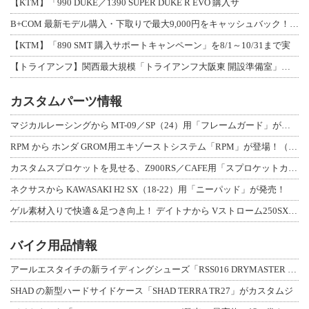
【KTM】「990 DUKE／1390 SUPER DUKE R EVO 購入サ
B+COM 最新モデル購入・下取りで最大9,000円をキャッシュバック！「B+F
【KTM】「890 SMT 購入サポートキャンペーン」を8/1～10/31まで実
【トライアンフ】関西最大規模「トライアンフ大阪東 開設準備室」がオープン！ 限定
カスタムパーツ情報
マジカルレーシングから MT-09／SP（24）用「フレームガード」が登場！
RPM から ホンダ GROM用エキゾーストシステム「RPM」が登場！（動画あり
カスタムスプロケットを見せる、Z900RS／CAFE用「スプロケットカバーフルキ
ネクサスから KAWASAKI H2 SX（18-22）用「ニーパッド」が発売！
ゲル素材入りで快適＆足つき向上！ デイトナから Vストローム250SX用「快適ロ
バイク用品情報
アールエスタイチの新ライディングシューズ「RSS016 DRYMASTER スト
SHAD の新型ハードサイドケース「SHAD TERRA TR27」がカスタムジ