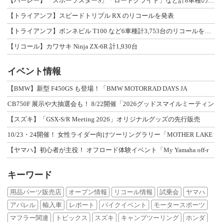
【ハーレー】「スポーツスターS」「ロードグライド」など計8車種のリコールを発表
【トライアンフ】スピードトリプル RX のリコールを発表
【トライアンフ】ボンネビル T100 など6車種計3,753台のリコールを発表
【リコール】カワサキ Ninja ZX-6R 計1,930台
イベント情報
【BMW】新型 F450GS も登場！「BMW MOTORRAD DAYS JA
CB750F 展示や大抽選会も！ 8/22開催「2026グッドスマイルミーティン
【スズキ】「GSX-S/R Meeting 2026」オリジナルグッズの先行販売
10/23・24開催！ 女性ライダー向けツーリングラリー「MOTHER LAKE
【ヤマハ】初心者が主役！ オフロード体験イベント「My Yamaha off-r
キーワード
用品パーツ販売店
オープン情報
リコール情報
試乗会
ヤマハ
アパレル
輸入車
レポート
バイクイベント
モータースポーツ
マフラー関連
トピックス
スズキ
キャンプツーリング
ホンダ