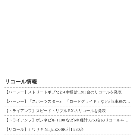
リコール情報
【ハーレー】ストリートボブなど4車種 計1285台のリコールを発表
【ハーレー】「スポーツスターS」「ロードグライド」など計8車種のリコールを発表
【トライアンフ】スピードトリプル RX のリコールを発表
【トライアンフ】ボンネビル T100 など6車種計3,753台のリコールを発表
【リコール】カワサキ Ninja ZX-6R 計1,930台