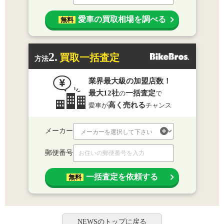
愛車の買取相場を調べる
無料
2.
買取一括査定
方法
業界最大級の加盟店数！
最大12社
一括査定
の
で
高く売れる
愛車が
チャンス
メーカー
郵便番号
一括査定を依頼する
無料
NEWSのトップに戻る