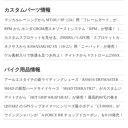
カスタムパーツ情報
マジカルレーシングから MT-09／SP（24）用「フレームガード」が登場！
RPM から ホンダ GROM用エキゾーストシステム「RPM」が登場！（動画あり
カスタムスプロケットを見せる、Z900RS／CAFE用「スプロケットカバーフルキ
ネクサスから KAWASAKI H2 SX（18-22）用「ニーパッド」が発売！
ゲル素材入りで快適＆足つき向上！ デイトナから Vストローム250SX用「快適ロ
バイク用品情報
アールエスタイチの新ライディングシューズ「RSS016 DRYMASTER スト
SHAD の新型ハードサイドケース「SHAD TERRA TR27」がカスタムジ
デイトナから「HOT GRIP WRAP HEAT」が発売！ 最高約80℃の巻き
QSTARZ の GPSラップタイマーにシリーズ最小ボディ「LT-9000S」が
ウインズジャパンが「A-FORCE RR チョップドカーボン」を9/10発売！