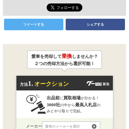
ツイートする
シェアする
乗換
愛車を売却して
しませんか？
２つの売却方法から選択可能！
1.
オークション
方法
出品前
買取相場
に
が分かる！
3000社
最高入札店
の中から
の
みとやり取りで完結。
メーカー
愛車のメーカーを選択