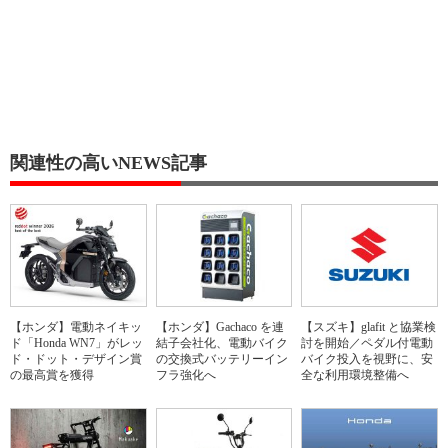
関連性の高いNEWS記事
【ホンダ】電動ネイキッ
【ホンダ】Gachaco を連
【スズキ】glafit と協業検
ド「Honda WN7」がレッ
結子会社化、電動バイク
討を開始／ペダル付電動
ド・ドット・デザイン賞
の交換式バッテリーイン
バイク投入を視野に、安
の最高賞を獲得
フラ強化へ
全な利用環境整備へ