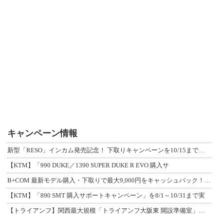
キャンペーン情報
新型「RESO」インカム発売記念！ 下取りキャンペーンを10/15まで延長して開
【KTM】「990 DUKE／1390 SUPER DUKE R EVO 購入サ
B+COM 最新モデル購入・下取りで最大9,000円をキャッシュバック！「B+F
【KTM】「890 SMT 購入サポートキャンペーン」を8/1～10/31まで実
【トライアンフ】関西最大規模「トライアンフ大阪東 開設準備室」がオープン！ 限定