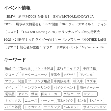
イベント情報
【BMW】新型 F450GS も登場！「BMW MOTORRAD DAYS JA
CB750F 展示や大抽選会も！ 8/22開催「2026グッドスマイルミーティン
【スズキ】「GSX-S/R Meeting 2026」オリジナルグッズの先行販売
10/23・24開催！ 女性ライダー向けツーリングラリー「MOTHER LAKE
【ヤマハ】初心者が主役！ オフロード体験イベント「My Yamaha off-r
キーワード
用品パーツ販売店
ハンドル関連
走行＆ライテク
車両情報
グローブ
モータースポーツ
展示会
カワサキ
アパレル
マフラー関連
ツーリング用品
車両販売店
輸入車
スズキ
イベント
キャンプツーリング
バイクイベント
海外メーカー
電装品
ヤマハ
動画
国内メーカー
外装パーツ
マフラー
トピックス
ニュース
ハーレー
電動バイク
ホンダ
レポート
バイク雑貨
ドゥカティ
ツーリング
ヘルメット
サスペンション