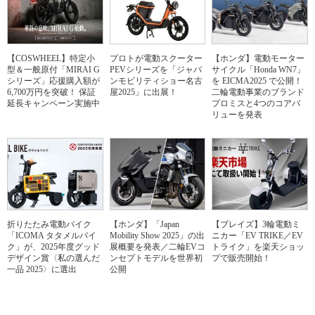
【COSWHEEL】特定小
プロトが電動スクーター
【ホンダ】電動モーター
型＆一般原付「MIRAI G
PEVシリーズを「ジャパ
サイクル「Honda WN7」
シリーズ」応援購入額が
ンモビリティショー名古
を EICMA2025 で公開！
6,700万円を突破！ 保証
屋2025」に出展！
二輪電動事業のブランド
延長キャンペーン実施中
プロミスと4つのコアバ
リューを発表
折りたたみ電動バイク
【ホンダ】「Japan
【ブレイズ】3輪電動ミ
「ICOMA タタメルバイ
Mobility Show 2025」の出
ニカー「EV TRIKE／EV
ク」が、2025年度グッド
展概要を発表／二輪EVコ
トライク」を楽天ショッ
デザイン賞〈私の選んだ
ンセプトモデルを世界初
プで販売開始！
一品 2025〉に選出
公開