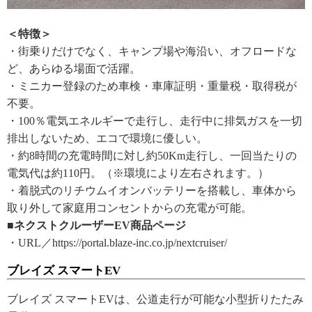
＜特徴＞
・街乗りだけでなく、キャンプ場や海沿い、オフロードな
ど、あらゆる場面で活躍。
・ミニカー登録のため車検・車庫証明・重量税・取得税が
不要。
・100％電気エネルギーで走行し、走行中に排気ガスを一切
排出しないため、エコで環境に優しい。
・約8時間の充電時間に対し約50Km走行し、一回当たりの
電気代は約110円。（※環境により左右されます。）
・着脱式のリチウムイオンバッテリーを搭載し、車体から
取り外して家庭用コンセントからの充電が可能。
■ネクストクルーザーEV商品ページ
・URL／https://portal.blaze-inc.co.jp/nextcruiser/
ブレイズ スマートEV
ブレイズ スマートEVは、公道走行が可能な小型折りたたみ