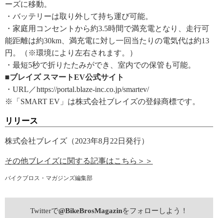
ーズに移動。
・バッテリーは取り外して持ち運び可能。
・家庭用コンセントから約3.5時間で満充電となり、走行可
能距離は約30km、満充電に対し一回当たりの電気代は約13
円。（※環境により左右されます。）
・最短5秒で折りたたみができ、室内での保管も可能。
■ブレイズ スマートEV公式サイト
・URL／https://portal.blaze-inc.co.jp/smartev/
※「SMART EV」は株式会社ブレイズの登録商標です。
リリース
株式会社ブレイズ（2023年8月22日発行）
その他ブレイズに関する記事はこちら＞＞
バイクブロス・マガジンズ編集部
Twitterで
@BikeBrosMagazin
をフォローしよう！