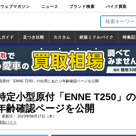
ウェブマガジン
ニュース
ブランド検索
バイク買取
バイクブロス・
原付＆ミニバイ
スポーツ＆ネイ
アメリカン＆ツ
ビッグスクータ
オフロード
バージンハーレ
バージンBMW
バージンドゥカ
バージントライ
ニュース
車両情報
イベント
キャンペ
トピック
バイク用
バイクパ
書籍・
サポート
お知らせ
ブランドを検
ブランドボイ
バイク買取
マガジンズ
ク
キッド
アラー
ー
ー
ティ
アンフ
TOP
ーン
ス
品
ーツ
DVD
索
ス
入ガイド
足つき比較
カスタム
絶版ミドルバイク
特集記
入ガイド
ンダ
マハ
ズキ
ワサキ
カスタム
ホンダ
ヤマハ
スズキ
カワサキ
道の駅調査隊
ツーリング情報局
日本の道50選
国道めぐり
林道ツーリング
絶版ミドルバイク
ホンダ
ヤマハ
スズキ
カワサキ
覧
一覧
一覧
原付「ENNE T250」の出荷にあたり年齢確認ページを公開
定小型原付「ENNE T250」
年齢確認ページを公開
 更新日： 2023年08月17日（木）
電動バイク