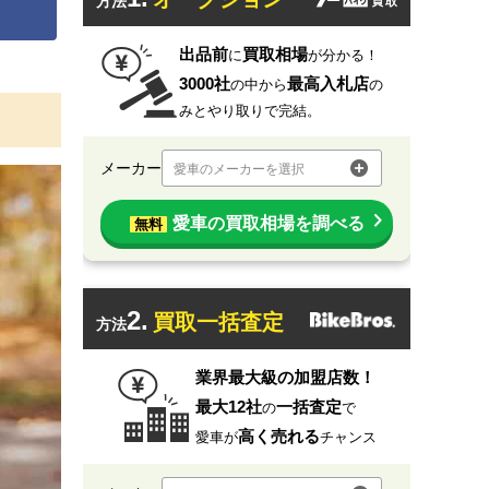
方法
出品前
買取相場
に
が分かる！
3000社
最高入札店
の中から
の
みとやり取りで完結。
メーカー
愛車のメーカーを選択
愛車の買取相場を調べる
無料
2.
買取一括査定
方法
業界最大級の加盟店数！
最大12社
一括査定
の
で
高く売れる
愛車が
チャンス