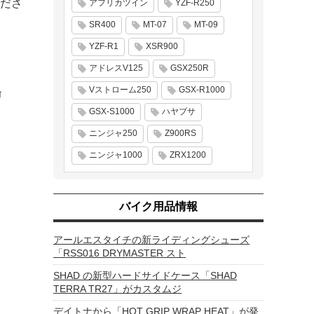
ださ
アフリカツイン
YZF-R250
SR400
MT-07
MT-09
YZF-R1
XSR900
アドレスV125
GSX250R
Vストローム250
GSX-R1000
GSX-S1000
ハヤブサ
ニンジャ250
Z900RS
ニンジャ1000
ZRX1200
バイク用品情報
アールエスタイチの新ライディングシューズ
「RSS016 DRYMASTER スト
SHAD の新型ハードサイドケース「SHAD
TERRA TR27」がカスタムジ
デイトナから「HOT GRIP WRAP HEAT」が発