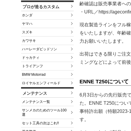
齢確認は販売事業者への
プロが造るカスタム
・URL／https://ageconfi
ホンダ
ヤマハ
現在製造ラインをフル稼
スズキ
をいたしますが、年齢確
カワサキ
力お願いいたします。
ハーレーダビッドソン
出荷はできる限りご注文
ドゥカティ
ミングなどによって前後
トライアンフ
BMW Motorrad
ENNE T250について
ロイヤルエンフィールド
メンテナンス
6月3日からの先行販売
メンテナンス一覧
た。ENNE T250に
サンメカのためのツール100
事特許出願（特願2023
選
す。
セット工具の次はこれ!!