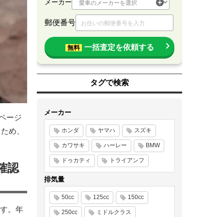
メーカー
郵便番号
一括査定を依頼する
無料
タグで検索
メーカー
認ページ
るため、
ホンダ
ヤマハ
スズキ
カワサキ
ハーレー
BMW
ドゥカティ
トライアンフ
確認
排気量
50cc
125cc
150cc
す。年
250cc
ミドルクラス