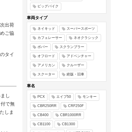
ビッグバイク
車両タイプ
次出荷
ネイキッド
スーパースポーツ
めご協
カフェレーサー
ネオクラシック
ボバー
スクランブラー
のタイ
オフロード
アドベンチャー
アメリカン
クルーザー
スクーター
絶版・旧車
車名
いまし
PCX
エイプ50
モンキー
日付で無
CBR250RR
CRF250F
いたしま
CB400
CBR1000RR
CB1100
CB1300