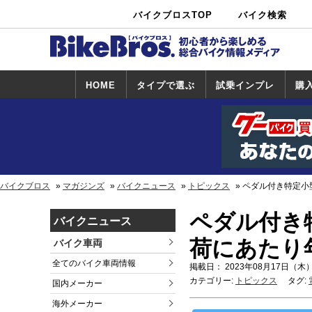
バイクブロスTOP
バイク検索
中古バイ
カタログ検
ショップ検
ク・新車検
索
索
索
HOME
タイプで選ぶ
試乗インプレ
購
スポーツ＆ネ
原付＆ミニバ
アメリカン＆
ビッグスクー
オフロード
試乗インプレ
ホンダ
ヤマハ
スズキ
カワサキ
ハーレー
BMW
トライアンフ
ドゥカティ
購
ホ
ヤ
ス
カ
イキッド
イク
クルーザー
ター
一覧
一
バイクブロス
マガジンズ
バイクニュース
トピックス
ペダル付き特定小型
ペダル付き特
バイクニュース
荷にあたり
バイク車両
全てのバイク車両情報
掲載日： 2023年08月17日（木）
カテゴリー:
トピックス
タグ:
国内メーカー
海外メーカー