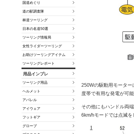
国道めぐり
道の駅調査隊
林道ツーリング
日本の名道50選
ツーリング情報局
女性ライダーツーリング
お助けツーリングアイテム
ツーリングレポート
用品インプレ
ツーリング用品
250Wの駆動用モータ
ヘルメット
度帯で有用な発電が可能
アパレル
その他にもハンドル両端
アイウェア
6km/hモードでは点滅
フットギア
グローブ