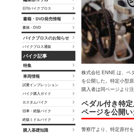
日刊バイクブロス
書籍・DVD発売情報
書籍・DVD
バイクブロスのお知らせ
バイクブロス通販
バイク記事
特集
株式会社 ENNE は、
車両情報
を公開した。特定小型原
試乗インプレッション
購入者は同ページより注
バイク購入ガイド
ペダル付き特定原
カスタムバイク
ページを公開い
旧車・絶版バイク
絶版ミドルバイク
警察庁より、特定原付を
購入基礎知識