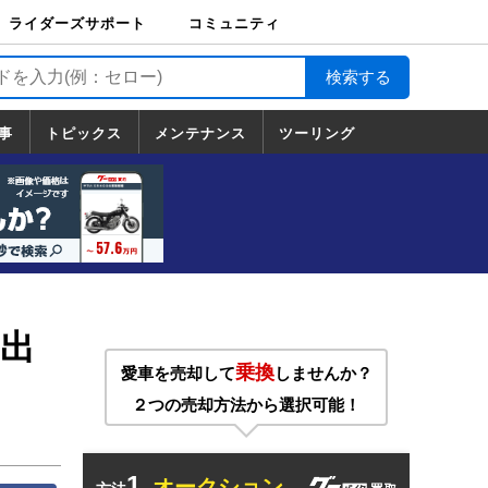
ライダーズサポート
コミュニティ
ライダーズサポート
バイク輸送
バイクガレージライ
バイク車両保険
ロードサービス
バイク試乗
コミュニティ
日記
ツーリング
カスタム
TOP
フ
TOP
事
トピックス
メンテナンス
ツーリング
トピックス
ホンダ
ヤマハ
スズキ
カワサキ
ハーレーダ
BMW
ドゥカティ
トライアン
メンテナンス
基本整備
部位別メンテ
工具の使い方
ツール100選
メンテのうん
一覧
ビッドソン
フ
一覧
ちく
の出
乗換
愛車を売却して
しませんか？
２つの売却方法から選択可能！
1.
オークション