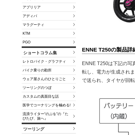
アプリリア
アディバ
マラグーティ
KTM
PGO
ENNE T250の製品詳
ショートコラム集
レトロバイク・グラフティ
ENNE T250は下
バイク乗りの勘所
転し、電力が生成されま
ウェア屋さんのひとりごと
で送られ、タイヤが回転
ツーリングのつぼ
カスタムの真面目な話
医学でコーナリングを極める!
流浪ライター“のぶを”の『た
びたび、旅へ』
ツーリング