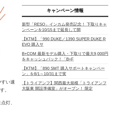
キャンペーン情報
新型「RESO」インカム発売記念！ 下取りキャ
ンペーンを10/15まで延長して開
【KTM】「990 DUKE／1390 SUPER DUKE R
EVO 購入サ
B+COM 最新モデル購入・下取りで最大9,000円
をキャッシュバック！「B+F
【KTM】「890 SMT 購入サポートキャンペー
ン」を8/1～10/31まで実
やすい速
【トライアンフ】関西最大規模「トライアンフ
大阪東 開設準備室」がオープン！ 限定
す。
は点灯、