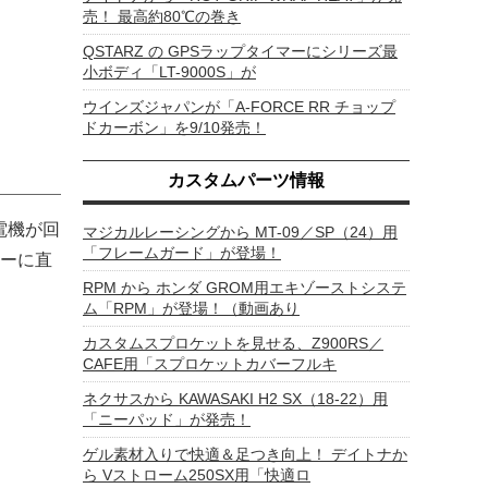
売！ 最高約80℃の巻き
QSTARZ の GPSラップタイマーにシリーズ最
小ボディ「LT-9000S」が
ウインズジャパンが「A-FORCE RR チョップ
ドカーボン」を9/10発売！
カスタムパーツ情報
電機が回
マジカルレーシングから MT-09／SP（24）用
「フレームガード」が登場！
ーに直
RPM から ホンダ GROM用エキゾーストシステ
ム「RPM」が登場！（動画あり
カスタムスプロケットを見せる、Z900RS／
CAFE用「スプロケットカバーフルキ
ネクサスから KAWASAKI H2 SX（18-22）用
「ニーパッド」が発売！
ゲル素材入りで快適＆足つき向上！ デイトナか
ら Vストローム250SX用「快適ロ