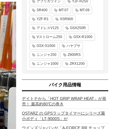
アフリカツイン
YZF-R250
SR400
MT-07
MT-09
YZF-R1
XSR900
アドレスV125
GSX250R
Vストローム250
GSX-R1000
GSX-S1000
ハヤブサ
ニンジャ250
Z900RS
ニンジャ1000
ZRX1200
バイク用品情報
デイトナから「HOT GRIP WRAP HEAT」が発
売！ 最高約80℃の巻き
QSTARZ の GPSラップタイマーにシリーズ最
小ボディ「LT-9000S」が
ウインズジャパンが「A-FORCE RR チョップ