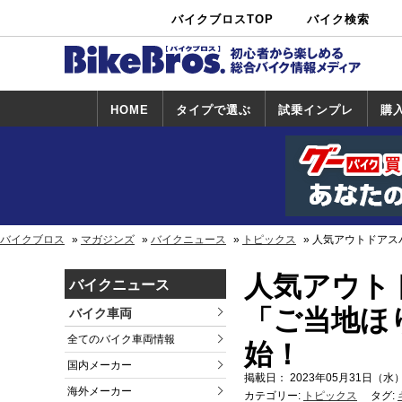
バイクブロスTOP
バイク検索
中古バイ
カタログ検
ショップ検
ク・新車検
索
索
索
HOME
タイプで選ぶ
試乗インプレ
購
スポーツ＆ネ
原付＆ミニバ
アメリカン＆
ビッグスクー
オフロード
試乗インプレ
ホンダ
ヤマハ
スズキ
カワサキ
ハーレー
BMW
トライアンフ
ドゥカティ
購
ホ
ヤ
ス
カ
イキッド
イク
クルーザー
ター
一覧
一
バイクブロス
マガジンズ
バイクニュース
トピックス
人気アウトドアス
人気アウト
バイクニュース
「ご当地ほ
バイク車両
全てのバイク車両情報
始！
国内メーカー
掲載日： 2023年05月31日（水）
海外メーカー
カテゴリー:
トピックス
タグ: