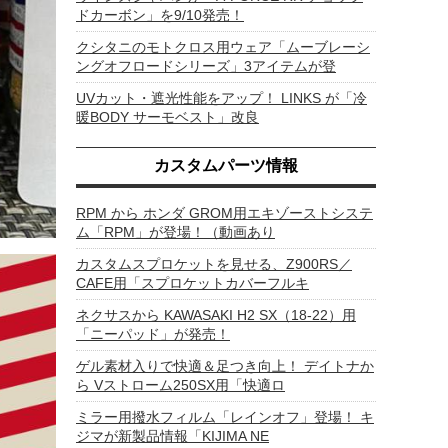
ドカーボン」を9/10発売！
クシタニのモトクロス用ウェア「ムーブレーシ
ングオフロードシリーズ」3アイテムが登
UVカット・遮光性能をアップ！ LINKS が「冷
暖BODY サーモベスト」改良
カスタムパーツ情報
RPM から ホンダ GROM用エキゾーストシステ
ム「RPM」が登場！（動画あり
カスタムスプロケットを見せる、Z900RS／
CAFE用「スプロケットカバーフルキ
ネクサスから KAWASAKI H2 SX（18-22）用
「ニーパッド」が発売！
ゲル素材入りで快適＆足つき向上！ デイトナか
ら Vストローム250SX用「快適ロ
ミラー用撥水フィルム「レインオフ」登場！ キ
ジマが新製品情報「KIJIMA NE