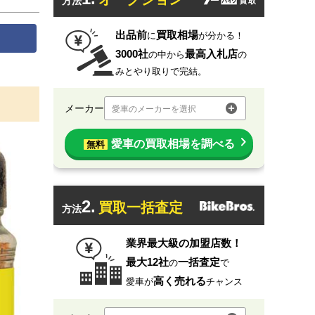
方法
出品前
買取相場
に
が分かる！
3000社
最高入札店
の中から
の
みとやり取りで完結。
メーカー
愛車のメーカーを選択
愛車の買取相場を調べる
無料
2.
買取一括査定
方法
業界最大級の加盟店数！
最大12社
一括査定
の
で
高く売れる
愛車が
チャンス