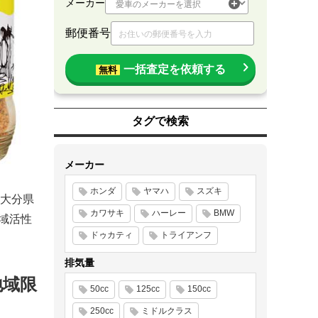
メーカー
郵便番号
一括査定を依頼する
無料
タグで検索
メーカー
ホンダ
ヤマハ
スズキ
大分県
カワサキ
ハーレー
BMW
域活性
ドゥカティ
トライアンフ
排気量
地域限
50cc
125cc
150cc
250cc
ミドルクラス