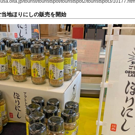
.oita.jp/tourist/touristspot/touristspot2/touristspot3/10177.htm
ご当地ほりにしの販売を開始