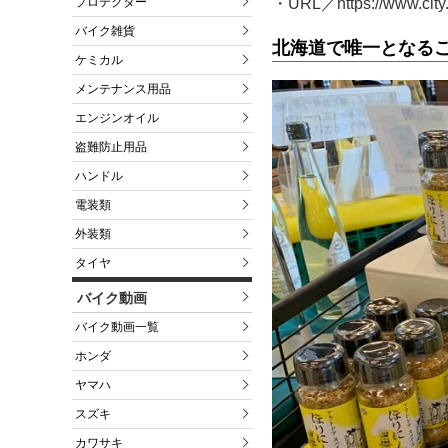
・URL／https://www.city.usa
プロテクター
バイク雑貨
北海道で唯一となる
ケミカル
メンテナンス用品
エンジンオイル
盗難防止用品
ハンドル
電装類
外装類
タイヤ
バイク動画
バイク動画一覧
ホンダ
ヤマハ
スズキ
カワサキ