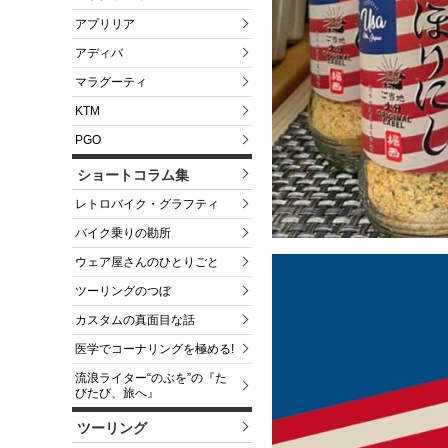
アプリリア
アディバ
マラグーティ
KTM
PGO
ショートコラム集
レトロバイク・グラフティ
バイク乗りの勘所
ウェア屋さんのひとりごと
ツーリングのつぼ
カスタムの真面目な話
医学でコーナリングを極める!
流浪ライター“のぶを”の『た
びたび、旅へ』
ツーリング