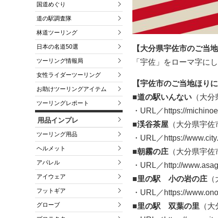
国道めぐり
道の駅調査隊
林道ツーリング
日本の名道50選
【大分県宇佐市のご当地
ツーリング情報局
「宇佐」をローマ字にし
女性ライダーツーリング
【宇佐市のご当地ほりに
お助けツーリングアイテム
■道の駅いんない
（大分県
ツーリングレポート
・URL／https://michinoeki
用品インプレ
■渓谷茶屋
（大分県宇佐市
ツーリング用品
・URL／https://www.city.usa
ヘルメット
■朝霧の庄
（大分県宇佐市
アパレル
・URL／http://www.asagi
アイウェア
■里の駅 小の岩の庄
（
フットギア
・URL／https://www.ono
グローブ
■里の駅 双葉の里
（大