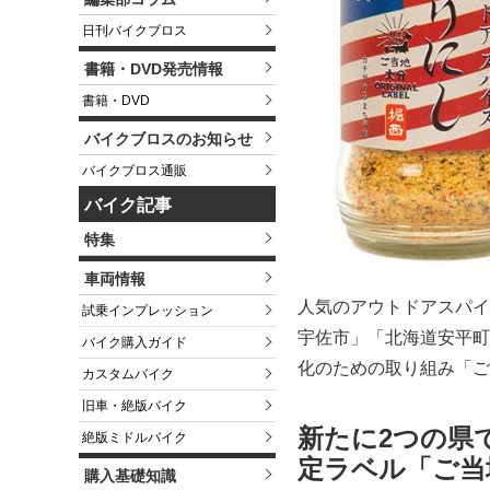
日刊バイクブロス
書籍・DVD発売情報
書籍・DVD
バイクブロスのお知らせ
バイクブロス通販
バイク記事
特集
車両情報
人気のアウトドアスパイ
試乗インプレッション
宇佐市」「北海道安平町
バイク購入ガイド
化のための取り組み「ご
カスタムバイク
旧車・絶版バイク
新たに2つの県
絶版ミドルバイク
定ラベル「ご当
購入基礎知識