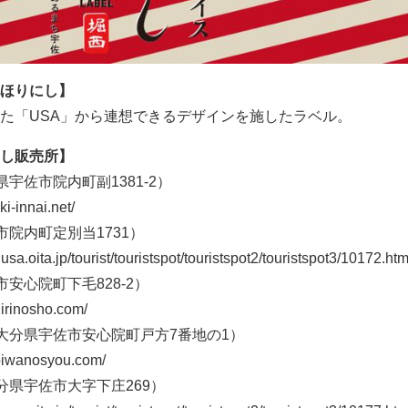
ほりにし】
た「USA」から連想できるデザインを施したラベル。
し販売所】
宇佐市院内町副1381-2）
-innai.net/
院内町定別当1731）
.oita.jp/tourist/touristspot/touristspot2/touristspot3/10172.htm
安心院町下毛828-2）
rinosho.com/
大分県宇佐市安心院町戸方7番地の1）
iwanosyou.com/
分県宇佐市大字下庄269）