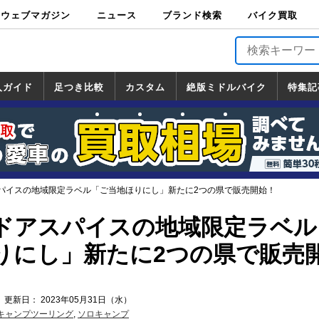
ウェブマガジン
ニュース
ブランド検索
バイク買取
バイクブロス・
原付＆ミニバイ
スポーツ＆ネイ
アメリカン＆ツ
ビッグスクータ
オフロード
バージンハーレ
バージンBMW
バージンドゥカ
バージントライ
ニュース
車両情報
イベント
キャンペ
トピック
バイク用
バイクパ
書籍・
サポート
お知らせ
ブランドを検
ブランドボイ
バイク買取
マガジンズ
ク
キッド
アラー
ー
ー
ティ
アンフ
TOP
ーン
ス
品
ーツ
DVD
索
ス
入ガイド
足つき比較
カスタム
絶版ミドルバイク
特集記
入ガイド
ンダ
マハ
ズキ
ワサキ
カスタム
ホンダ
ヤマハ
スズキ
カワサキ
道の駅調査隊
ツーリング情報局
日本の道50選
国道めぐり
林道ツーリング
絶版ミドルバイク
ホンダ
ヤマハ
スズキ
カワサキ
覧
一覧
一覧
パイスの地域限定ラベル「ご当地ほりにし」新たに2つの県で販売開始！
ドアスパイスの地域限定ラベル
りにし」新たに2つの県で販売
 更新日： 2023年05月31日（水）
キャンプツーリング
,
ソロキャンプ