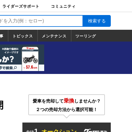
ライダーズサポート
コミュニティ
ライダーズサポート
バイク輸送
バイクガレージライ
バイク車両保険
ロードサービス
バイク試乗
コミュニティ
日記
ツーリング
カスタム
TOP
フ
TOP
事
トピックス
メンテナンス
ツーリング
トピックス
ホンダ
ヤマハ
スズキ
カワサキ
ハーレーダ
BMW
ドゥカティ
トライアン
メンテナンス
基本整備
部位別メンテ
工具の使い方
ツール100選
メンテのうん
一覧
ビッドソン
フ
一覧
ちく
乗換
愛車を売却して
しませんか？
開
２つの売却方法から選択可能！
1.
オークション