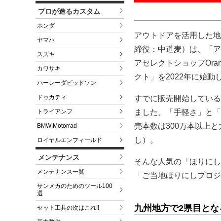
プロが造るカスタム
ホンダ
アウトドアを活用した地
ヤマハ
締役：中道麦）は、「ア
スズキ
アセレクトショップOr
カワサキ
クト」を2022年に始動
ハーレーダビッドソン
ドゥカティ
すでに販売開始している
トライアンフ
ました。「手軽さ」と「
売本数は300万本以上
BMW Motorrad
し）。
ロイヤルエンフィールド
メンテナンス
そんな人気の「ほりにし
メンテナンス一覧
「ご当地ほりにしプロジ
サンメカのためのツール100
選
九州地方で2県目と
セット工具の次はこれ!!