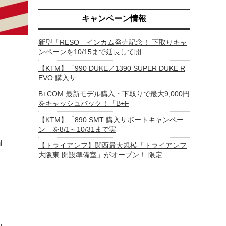
キャンペーン情報
新型「RESO」インカム発売記念！ 下取りキャ
ンペーンを10/15まで延長して開
【KTM】「990 DUKE／1390 SUPER DUKE R
EVO 購入サ
B+COM 最新モデル購入・下取りで最大9,000円
をキャッシュバック！「B+F
【KTM】「890 SMT 購入サポートキャンペー
ン」を8/1～10/31まで実
l
【トライアンフ】関西最大規模「トライアンフ
大阪東 開設準備室」がオープン！ 限定