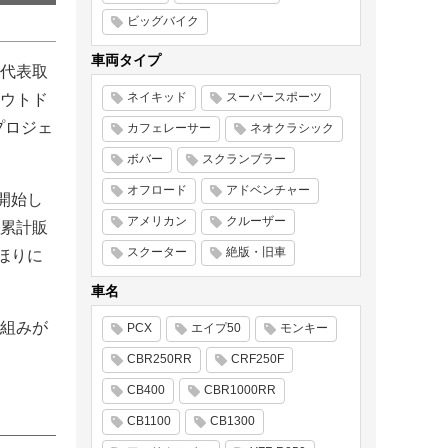
ビッグバイク
車両タイプ
代表取
ネイキッド
スーパースポーツ
ウトド
プロジェ
カフェレーサー
ネオクラシック
ボバー
スクランブラー
オフロード
アドベンチャー
開始し
アメリカン
クルーザー
累計販
スクーター
絶版・旧車
ほりに
車名
組みが
PCX
エイプ50
モンキー
CBR250RR
CRF250F
CB400
CBR1000RR
CB1100
CB1300