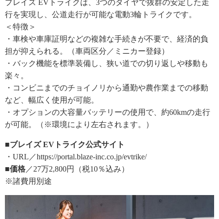
ブレイズ EVトライクは、3つのタイヤで抜群の安定した走
行を実現し、公道走行が可能な電動3輪トライクです。
＜特徴＞
・車検や車庫証明などの複雑な手続きが不要で、経済的負
担が抑えられる。（車両区分／ミニカー登録）
・バック機能を標準装備し、狭い道での切り返しや移動も
楽々。
・コンビニまでのチョイノリから通勤や農作業までの移動
など、幅広く使用が可能。
・オプションの大容量バッテリーの使用で、約60kmの走行
が可能。（※環境により左右されます。）
■ブレイズ EVトライク公式サイト
・URL／https://portal.blaze-inc.co.jp/evtrike/
■価格
／27万2,800円（税10％込み）
※諸費用別途