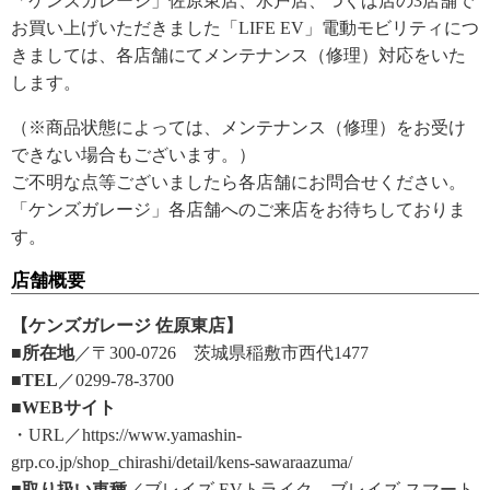
「ケンズガレージ」佐原東店、水戸店、つくば店の3店舗で
お買い上げいただきました「LIFE EV」電動モビリティにつ
きましては、各店舗にてメンテナンス（修理）対応をいた
します。
（※商品状態によっては、メンテナンス（修理）をお受け
できない場合もございます。）
ご不明な点等ございましたら各店舗にお問合せください。
「ケンズガレージ」各店舗へのご来店をお待ちしておりま
す。
店舗概要
【ケンズガレージ 佐原東店】
■所在地
／〒300-0726 茨城県稲敷市西代1477
■TEL
／0299-78-3700
■WEBサイト
・URL／https://www.yamashin-
grp.co.jp/shop_chirashi/detail/kens-sawaraazuma/
■取り扱い車種
／ブレイズ EVトライク、ブレイズ スマート