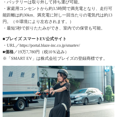
・バッテリーは取り外して持ち運び可能。
・家庭用コンセントから約3.5時間で満充電となり、走行可
能距離は約30km、満充電に対し一回当たりの電気代は約13
円。（※環境により左右されます。）
・最短5秒で折りたたみができ、室内での保管も可能。
■ブレイズ スマートEV公式サイト
・URL／https://portal.blaze-inc.co.jp/smartev/
■価格
／19万7,780円（税10％込み）
※「SMART EV」は株式会社ブレイズの登録商標です。