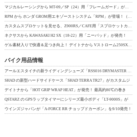
マジカルレーシングから MT-09／SP（24）用「フレームガード」が登場！
RPM から ホンダ GROM用エキゾーストシステム「RPM」が登場！（動画あり
カスタムスプロケットを見せる、Z900RS／CAFE用「スプロケットカバーフルキ
ネクサスから KAWASAKI H2 SX（18-22）用「ニーパッド」が発売！
ゲル素材入りで快適＆足つき向上！ デイトナから Vストローム250SX用「快適ロ
バイク用品情報
アールエスタイチの新ライディングシューズ「RSS016 DRYMASTER スト
SHAD の新型ハードサイドケース「SHAD TERRA TR27」がカスタムジ
デイトナから「HOT GRIP WRAP HEAT」が発売！ 最高約80℃の巻き
QSTARZ の GPSラップタイマーにシリーズ最小ボディ「LT-9000S」が
ウインズジャパンが「A-FORCE RR チョップドカーボン」を9/10発売！