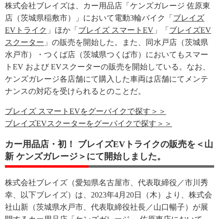
株式会社ブレイズは、カー用品店「ケンズガレージ 佐原東
店（茨城県稲敷市）」において電動3輪バイク「
ブレイズ
EVトライク
」ほか「
ブレイズ スマートEV
」「
ブレイズEV
スクーター
」の販売を開始した。また、同水戸店（茨城県
水戸市）・つくば店（茨城県つくば市）においてもスマー
トEV および EVスクーターの販売を開始している。なお、
ケンズガレージ各店舗にて購入した車両は店舗にてメンテ
ナンスの対応を受けられるとのことだ。
ブレイズ スマートEVをグーバイクで探す＞＞
ブレイズEVスクーターをグーバイクで探す＞＞
カー用品店・初！ ブレイズEVトライクの販売を＜山
新 ケンズガレージ＞にて開始しました。
株式会社ブレイズ（愛知県名古屋市、代表取締役／市川秀
幸、以下ブレイズ）は、2023年4月20日（木）より、株式会
社山新（茨城県水戸市、代表取締役社長／山口暢子）が展