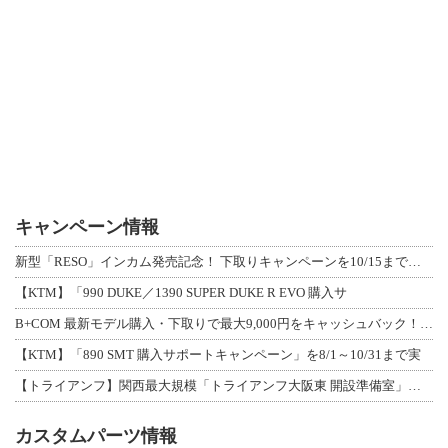
キャンペーン情報
新型「RESO」インカム発売記念！ 下取りキャンペーンを10/15まで延長して開
【KTM】「990 DUKE／1390 SUPER DUKE R EVO 購入サ
B+COM 最新モデル購入・下取りで最大9,000円をキャッシュバック！「B+F
【KTM】「890 SMT 購入サポートキャンペーン」を8/1～10/31まで実
【トライアンフ】関西最大規模「トライアンフ大阪東 開設準備室」がオープン！ 限定
カスタムパーツ情報