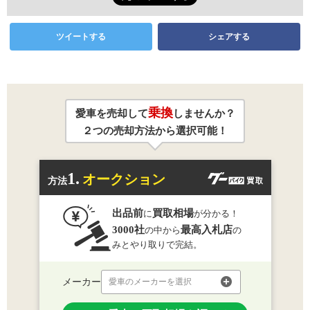
ツイートする
シェアする
乗換
愛車を売却して
しませんか？
２つの売却方法から選択可能！
1.
オークション
方法
出品前
買取相場
に
が分かる！
3000社
最高入札店
の中から
の
みとやり取りで完結。
メーカー
愛車のメーカーを選択