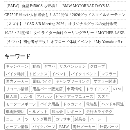
【BMW】新型 F450GS も登場！「BMW MOTORRAD DAYS JA
CB750F 展示や大抽選会も！ 8/22開催「2026グッドスマイルミーティン
【スズキ】「GSX-S/R Meeting 2026」オリジナルグッズの先行販売
10/23・24開催！ 女性ライダー向けツーリングラリー「MOTHER LAKE
【ヤマハ】初心者が主役！ オフロード体験イベント「My Yamaha off-r
キーワード
キャンペーン
動画
ヤマハ
サスペンション
グローブ
バイク雑貨
トピックス
イベント
バイクイベント
マフラー
国内メーカー
電動バイク
キャンプツーリング
マフラー関連
リコール情報
用品パーツ販売店
車両情報
トライアンフ
KTM
輸入車
ホンダ
アパレル
ピックアップニュース
スズキ
モータースポーツ
バイク用品
ドゥカティ
電装品
ハンドル関連
車両販売店
ヘルメット
展示会
レポート
走行＆ライテク
ニュース
ツーリング用品
カワサキ
試乗会
ハーレー
オープン情報
バイクパーツ
BMW
海外メーカー
外装パーツ