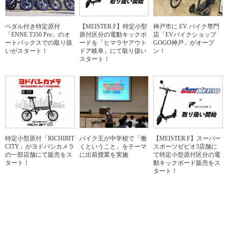
ペダル付き特定原付
【MEISTER.F】特定小型
神戸市に EV バイク専門
「ENNE T350 Pro」のオ
原付区分の電動キックボ
店「EVバイクショップ
ートバックスでの取り扱
ードを「ヒマラヤアウト
GOGO神戸」がオープ
いがスタート！
ドア岐阜」にて取り扱い
ン！
スタート！
特定小型原付「RICHIBIT
バイク王が中学校で「働
【MEISTER.F】スーパー
CITY」がヨドバシカメラ
くということ」をテーマ
スポーツゼビオ3店舗に
の一部店舗にて販売をス
に出前授業を実施
て特定小型原付区分の電
タート！
動キックボード販売をス
タート！