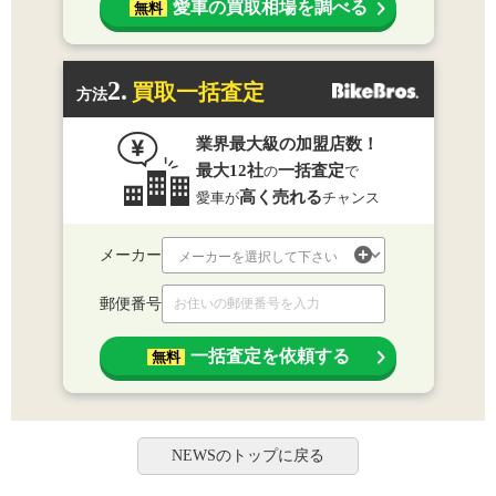
愛車の買取相場を調べる
無料
2.
買取一括査定
方法
業界最大級の加盟店数！
最大12社
一括査定
の
で
高く売れる
愛車が
チャンス
メーカー
郵便番号
一括査定を依頼する
無料
NEWSのトップに戻る