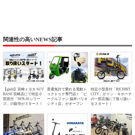
関連性の高いNEWS記事
【glafit】宮崎トヨタ SUV
普通免許で乗れる電動ト
特定小型原付「RICHBIT
BASE 宮崎店にて特定小
ゥクトゥク専門店！「ビ
CITY」がドン・キホーテ
型原付「NFR-01シリー
ークルファン 福井パリオ
の一部店舗にて取り扱い
ズ」の販売がスタート！
シティ店」がオープン
をスタート！