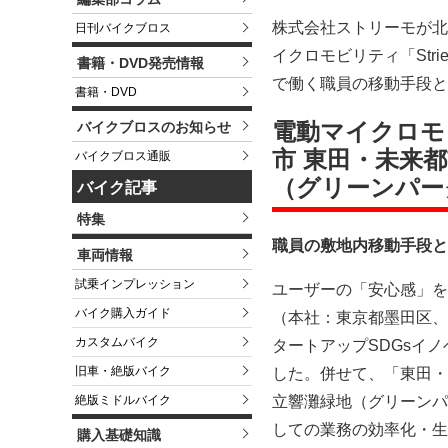
株式会社ストリーモが北
日刊バイクブロス
イクロモビリティ「St
書籍・DVD発売情報
で働く職員の移動手段として
書籍・DVD
電動マイクロモビ
バイクブロスのお知らせ
市 東田・未来
バイクブロス通販
（グリーンパー
バイク記事
特集
職員の敷地内移動手段と
車両情報
試乗インプレッション
ユーザーの「安心感」を
バイク購入ガイド
（本社：東京都墨田区、
カスタムバイク
タートアップSDGsイ
旧車・絶版バイク
した。併せて、「東田・
立響灘緑地（グリーンパ
絶版ミドルバイク
しての業務の効率化・生
購入基礎知識