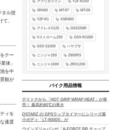
アフリカツイン
YZF-R250
SR400
MT-07
MT-09
ジタル技
YZF-R1
XSR900
けて、
アドレスV125
GSX250R
Vストローム250
GSX-R1000
GSX-S1000
ハヤブサ
をテー
ニンジャ250
Z900RS
事業体」
ニンジャ1000
ZRX1200
池を中
景観が
バイク用品情報
デイトナから「HOT GRIP WRAP HEAT」が発
売！ 最高約80℃の巻き
ティを
QSTARZ の GPSラップタイマーにシリーズ最
小ボディ「LT-9000S」が
な速度
ウインズジャパンが「A-FORCE RR チョップ