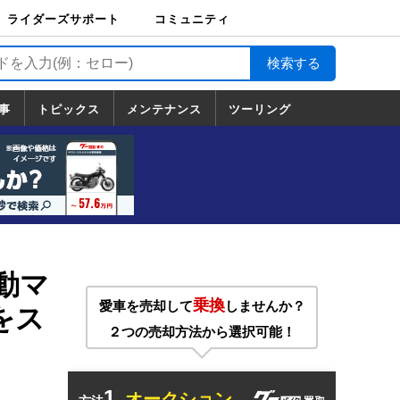
ライダーズサポート
コミュニティ
ライダーズサポート
バイク輸送
バイクガレージライ
バイク車両保険
ロードサービス
バイク試乗
コミュニティ
日記
ツーリング
カスタム
TOP
フ
TOP
事
トピックス
メンテナンス
ツーリング
トピックス
ホンダ
ヤマハ
スズキ
カワサキ
ハーレーダ
BMW
ドゥカティ
トライアン
メンテナンス
基本整備
部位別メンテ
工具の使い方
ツール100選
メンテのうん
一覧
ビッドソン
フ
一覧
ちく
動マ
乗換
愛車を売却して
しませんか？
をス
２つの売却方法から選択可能！
1.
オークション