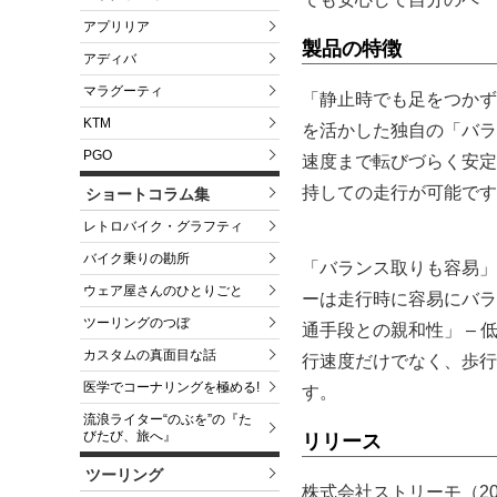
アプリリア
製品の特徴
アディバ
マラグーティ
「静止時でも足をつかず
KTM
を活かした独自の「バラ
PGO
速度まで転びづらく安定
持しての走行が可能です
ショートコラム集
レトロバイク・グラフティ
バイク乗りの勘所
「バランス取りも容易」
ウェア屋さんのひとりごと
ーは走行時に容易にバラ
ツーリングのつぼ
通手段との親和性」 –
カスタムの真面目な話
行速度だけでなく、歩行
医学でコーナリングを極める!
す。
流浪ライター“のぶを”の『た
びたび、旅へ』
リリース
ツーリング
株式会社ストリーモ（20