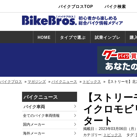
バイクブロスTOP
バイク検索
中古バイ
カタログ検
ショップ検
ク・新車検
索
索
索
HOME
タイプで選ぶ
試乗インプレ
購
スポーツ＆ネ
原付＆ミニバ
アメリカン＆
ビッグスクー
オフロード
試乗インプレ
ホンダ
ヤマハ
スズキ
カワサキ
ハーレー
BMW
トライアンフ
ドゥカティ
購
ホ
ヤ
ス
カ
イキッド
イク
クルーザー
ター
一覧
一
バイクブロス
マガジンズ
バイクニュース
トピックス
【ストリーモ】北
【ストリー
バイクニュース
イクロモビリ
バイク車両
全てのバイク車両情報
タート
国内メーカー
掲載日： 2023年03月06日（月）
海外メーカー
カテゴリー:
トピックス
タグ: