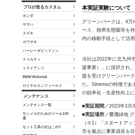
プロが造るカスタム
本実証実験について
ホンダ
グリーンパークは、4万
ヤマハ
ース、熱帯生態園等を持
スズキ
内の移動手段として活用
カワサキ
ハーレーダビッドソン
当社は2022年に北九
ドゥカティ
援事業）」に採択され、
トライアンフ
援を受けグリーンパーク
BMW Motorrad
た。Striemoの特
ロイヤルエンフィールド
の効率化・生産性向上に
メンテナンス
メンテナンス一覧
■実証期間
／2023年3月
サンメカのためのツール100
■実証場所
／響灘緑地 
選
（※1）「スタートアッ
セット工具の次はこれ!!
市を拠点に事業成長を目