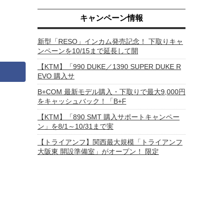
キャンペーン情報
新型「RESO」インカム発売記念！ 下取りキャ
ンペーンを10/15まで延長して開
【KTM】「990 DUKE／1390 SUPER DUKE R
EVO 購入サ
B+COM 最新モデル購入・下取りで最大9,000円
をキャッシュバック！「B+F
【KTM】「890 SMT 購入サポートキャンペー
ン」を8/1～10/31まで実
【トライアンフ】関西最大規模「トライアンフ
大阪東 開設準備室」がオープン！ 限定