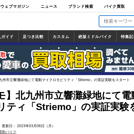
ウェブマガジン
ニュース
ブランド検索
バイク買取
バイクブロス・
原付＆ミニバイ
スポーツ＆ネイ
アメリカン＆ツ
ビッグスクータ
オフロード
バージンハーレ
バージンBMW
バージンドゥカ
バージントライ
ニュース
車両情報
イベント
キャンペ
トピック
バイク用
バイクパ
書籍・
サポート
お知らせ
ブランドを検
ブランドボイ
バイク買取
マガジンズ
ク
キッド
アラー
ー
ー
ティ
アンフ
TOP
ーン
ス
品
ーツ
DVD
索
ス
入ガイド
足つき比較
カスタム
絶版ミドルバイク
特集記
入ガイド
ンダ
マハ
ズキ
ワサキ
カスタム
ホンダ
ヤマハ
スズキ
カワサキ
道の駅調査隊
ツーリング情報局
日本の道50選
国道めぐり
林道ツーリング
絶版ミドルバイク
ホンダ
ヤマハ
スズキ
カワサキ
覧
一覧
一覧
九州市立響灘緑地にて電動マイクロモビリティ「Striemo」の実証実験をスタート
モ】北九州市立響灘緑地にて電
ティ「Striemo」の実証実験
 更新日： 2023年03月06日（月）
電動バイク