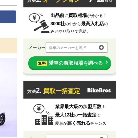
方法
出品前
買取相場
に
が分かる！
3000社
最高入札店
の中から
の
みとやり取りで完結。
メーカー
愛車のメーカーを選択
愛車の買取相場を調べる
無料
2.
買取一括査定
方法
業界最大級の加盟店数！
最大12社
一括査定
の
で
高く売れる
愛車が
チャンス