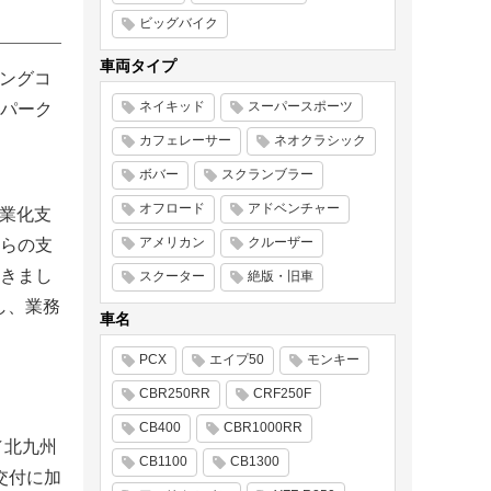
ビッグバイク
車両タイプ
リングコ
ネイキッド
スーパースポーツ
パーク
カフェレーサー
ネオクラシック
ボバー
スクランブラー
オフロード
アドベンチャー
事業化支
アメリカン
クルーザー
らの支
きまし
スクーター
絶版・旧車
し、業務
車名
PCX
エイプ50
モンキー
CBR250RR
CRF250F
CB400
CBR1000RR
／北九州
CB1100
CB1300
交付に加