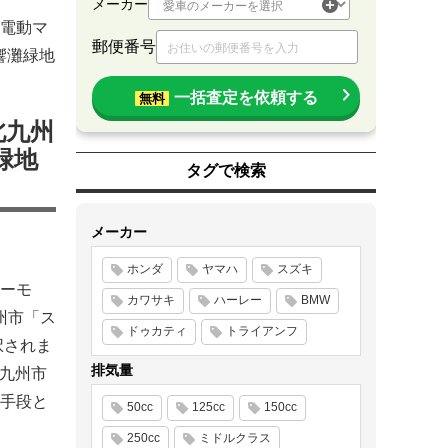
メーカー
電動マ
郵便番号
響灘緑地
一括査定を依頼する
無料
北九州
緑地
タグで検索
メーカー
ホンダ
ヤマハ
スズキ
ーモ
カワサキ
ハーレー
BMW
州市「ス
ドゥカティ
トライアンフ
択されま
排気量
北九州市
手段と
50cc
125cc
150cc
250cc
ミドルクラス