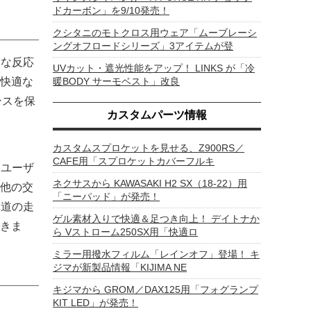
ドカーボン」を9/10発売！
クシタニのモトクロス用ウェア「ムーブレーシ
ングオフロードシリーズ」3アイテムが登
然な反応
UVカット・遮光性能をアップ！ LINKS が「冷
快適な
暖BODY サーモベスト」改良
ンスを保
カスタムパーツ情報
カスタムスプロケットを見せる、Z900RS／
CAFE用「スプロケットカバーフルキ
、ユーザ
ネクサスから KAWASAKI H2 SX（18-22）用
他の交
「ニーパッド」が発売！
車道の走
ゲル素材入りで快適＆足つき向上！ デイトナか
きま
ら Vストローム250SX用「快適ロ
ミラー用撥水フィルム「レインオフ」登場！ キ
ジマが新製品情報「KIJIMA NE
キジマから GROM／DAX125用「フォグランプ
KIT LED」が発売！