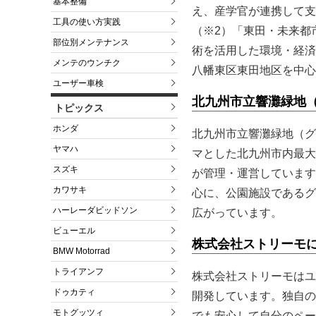
基本整備
え、産学官が連携して支
工具の使い方実践
（※2）「東田・未来都
部位別メンテナンス
術を活用した環境・経済
メンテのウンチク
八幡東区東田地区を中心
ユーザー車検
北九州市立響灘緑地
トピックス
ホンダ
北九州市立響灘緑地（グ
ヤマハ
マとした北九州市内最大
スズキ
が管理・運営しています
カワサキ
心に、公園施設であるグ
ハーレーダビッドソン
広がっています。
ビューエル
株式会社ストリーモ
BMW Motorrad
トライアンフ
株式会社ストリーモはユ
ドゥカティ
開発しています。独自の
モトグッツィ
でも安心して自分のペー