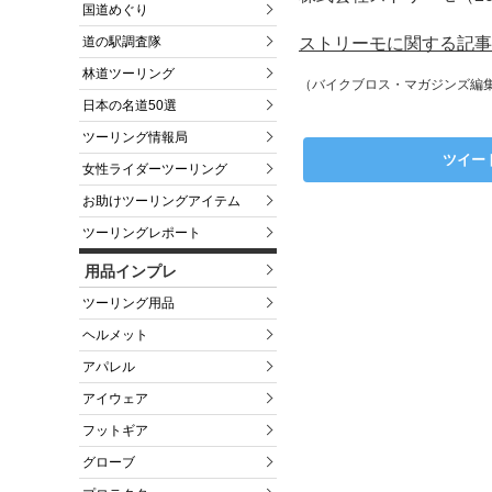
国道めぐり
ストリーモに関する記事
道の駅調査隊
林道ツーリング
（バイクブロス・マガジンズ編
日本の名道50選
ツーリング情報局
ツイー
女性ライダーツーリング
お助けツーリングアイテム
ツーリングレポート
用品インプレ
ツーリング用品
ヘルメット
アパレル
アイウェア
フットギア
グローブ