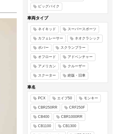
ビッグバイク
車両タイプ
ネイキッド
スーパースポーツ
カフェレーサー
ネオクラシック
ボバー
スクランブラー
オフロード
アドベンチャー
アメリカン
クルーザー
スクーター
絶版・旧車
車名
PCX
エイプ50
モンキー
CBR250RR
CRF250F
CB400
CBR1000RR
CB1100
CB1300