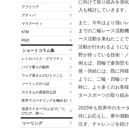
に向けて取り組みを強化
アプリリア
入も検討していきます。
アディバ
また、今年はより強いレ
マラグーティ
までの二輪レース活動機
KTM
ース活動を束ねたことで
PGO
活動が行われるようにな
ショートコラム集
野が持っている技術・ノ
レトロバイク・グラフティ
例えば、四輪で参加型モ
バイク乗りの勘所
発・供給には、既に同様
ウェア屋さんのひとりごと
ように、二輪・四輪シナ
ツーリングのつぼ
時に、より多くのお客様
カスタムの真面目な話
タースポーツの取り組み
医学でコーナリングを極める!
2023年も世界中のモ
流浪ライター“のぶを”の『た
びたび、旅へ』
待にお応えし、夢や感動
ツーリング
注ぎ、チャレンジを続け