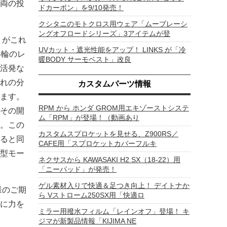
両の投
ドカーボン」を9/10発売！
クシタニのモトクロス用ウェア「ムーブレーシ
ングオフロードシリーズ」3アイテムが登
）がこれ
UVカット・遮光性能をアップ！ LINKS が「冷
4輪のレ
暖BODY サーモベスト」改良
活発な
れの分
カスタムパーツ情報
ます。
RPM から ホンダ GROM用エキゾーストシステ
その開
ム「RPM」が登場！（動画あり
。この
カスタムスプロケットを見せる、Z900RS／
ると同
CAFE用「スプロケットカバーフルキ
加型モー
ネクサスから KAWASAKI H2 SX（18-22）用
「ニーパッド」が発売！
ゲル素材入りで快適＆足つき向上！ デイトナか
様のご期
ら Vストローム250SX用「快適ロ
動に力を
ミラー用撥水フィルム「レインオフ」登場！ キ
ジマが新製品情報「KIJIMA NE