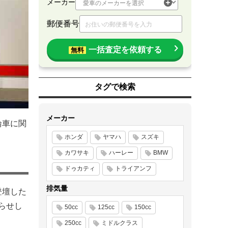
メーカー
郵便番号
一括査定を依頼する
無料
タグで検索
メーカー
輪車に関
ホンダ
ヤマハ
スズキ
カワサキ
ハーレー
BMW
ドゥカティ
トライアンフ
排気量
登壇した
らせし
50cc
125cc
150cc
250cc
ミドルクラス