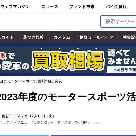
ウェブマガジン
ニュース
ブランド検索
バイク買取
バイクブロス・
原付＆ミニバイ
スポーツ＆ネイ
アメリカン＆ツ
ビッグスクータ
オフロード
バージンハーレ
バージンBMW
バージンドゥカ
バージントライ
ニュース
車両情報
イベント
キャンペ
トピック
バイク用
バイクパ
書籍・
サポート
お知らせ
ブランドを検
ブランドボイ
バイク買取
マガジンズ
ク
キッド
アラー
ー
ー
ティ
アンフ
TOP
ーン
ス
品
ーツ
DVD
索
ス
入ガイド
足つき比較
カスタム
絶版ミドルバイク
特集記
入ガイド
ンダ
マハ
ズキ
ワサキ
カスタム
ホンダ
ヤマハ
スズキ
カワサキ
道の駅調査隊
ツーリング情報局
日本の道50選
国道めぐり
林道ツーリング
絶版ミドルバイク
ホンダ
ヤマハ
スズキ
カワサキ
覧
一覧
一覧
3年度のモータースポーツ活動計画を発表
2023年度のモータースポーツ
 更新日： 2022年12月13日（火）
ピックアップニュース
,
ホンダ
,
モータースポーツ
,
国内メーカー