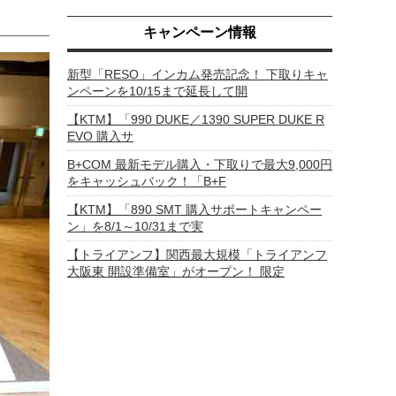
キャンペーン情報
新型「RESO」インカム発売記念！ 下取りキャ
ンペーンを10/15まで延長して開
【KTM】「990 DUKE／1390 SUPER DUKE R
EVO 購入サ
B+COM 最新モデル購入・下取りで最大9,000円
をキャッシュバック！「B+F
【KTM】「890 SMT 購入サポートキャンペー
ン」を8/1～10/31まで実
【トライアンフ】関西最大規模「トライアンフ
大阪東 開設準備室」がオープン！ 限定