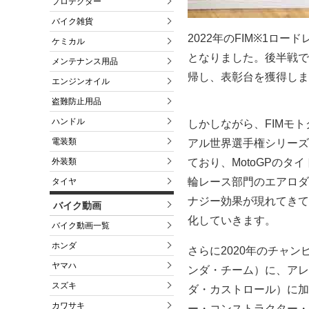
プロテクター
バイク雑貨
2022年のFIM※1ロ
ケミカル
となりました。後半戦で
メンテナンス用品
帰し、表彰台を獲得しま
エンジンオイル
盗難防止用品
ハンドル
しかしながら、FIMモ
電装類
アル世界選手権シリーズ
ており、MotoGPのタ
外装類
輪レース部門のエアロダ
タイヤ
ナジー効果が現れてきて
バイク動画
化していきます。
バイク動画一覧
ホンダ
さらに2020年のチャンピ
ヤマハ
ンダ・チーム）に、アレッ
スズキ
ダ・カストロール）に加
カワサキ
ー・コンストラクター・