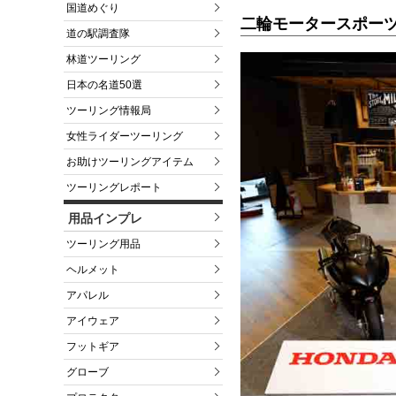
国道めぐり
二輪モータースポー
道の駅調査隊
林道ツーリング
日本の名道50選
ツーリング情報局
女性ライダーツーリング
お助けツーリングアイテム
ツーリングレポート
用品インプレ
ツーリング用品
ヘルメット
アパレル
アイウェア
フットギア
グローブ