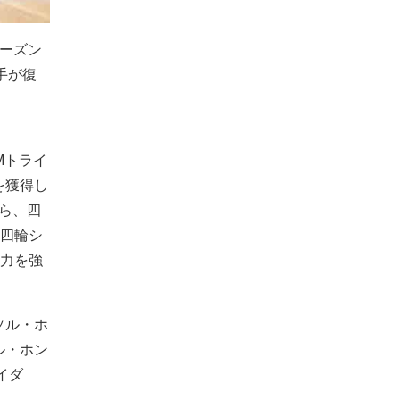
シーズン
手が復
Mトライ
を獲得し
から、四
四輪シ
力を強
プソル・ホ
ル・ホン
イダ