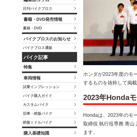
日刊バイクブロス
書籍・DVD発売情報
書籍・DVD
バイクブロスのお知らせ
バイクブロス通販
バイク記事
特集
ホンダが2023年度の
車両情報
するものを抜粋して掲載
試乗インプレッション
2023年Hon
バイク購入ガイド
カスタムバイク
旧車・絶版バイク
Hondaは、2023
絶版ミドルバイク
取締役 執行役専務 青
ます。
購入基礎知識