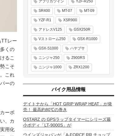
アフリカツイン
YZF-R250
SR400
MT-07
MT-09
YZF-R1
XSR900
アドレスV125
GSX250R
Vストローム250
GSX-R1000
TTレー
GSX-S1000
ハヤブサ
多くの
けるこ
ニンジャ250
Z900RS
勢こそ
ニンジャ1000
ZRX1200
。これ
バーの
バイク用品情報
デイトナから「HOT GRIP WRAP HEAT」が発
売！ 最高約80℃の巻き
カーボ
QSTARZ の GPSラップタイマーにシリーズ最
使い、カ
小ボディ「LT-9000S」が
実用化
ウインズジャパンが「A-FORCE RR チョップ