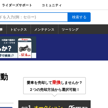
ライダーズサポート
コミュニティ
ライダーズサポート
バイク輸送
バイクガレージライ
バイク車両保険
ロードサービス
バイク試乗
コミュニティ
日記
ツーリング
カスタム
TOP
フ
TOP
事
トピックス
メンテナンス
ツーリング
トピックス
ホンダ
ヤマハ
スズキ
カワサキ
ハーレーダ
BMW
ドゥカティ
トライアン
メンテナンス
基本整備
部位別メンテ
工具の使い方
ツール100選
メンテのうん
一覧
ビッドソン
フ
一覧
ちく
活動
乗換
愛車を売却して
しませんか？
２つの売却方法から選択可能！
1.
オークション