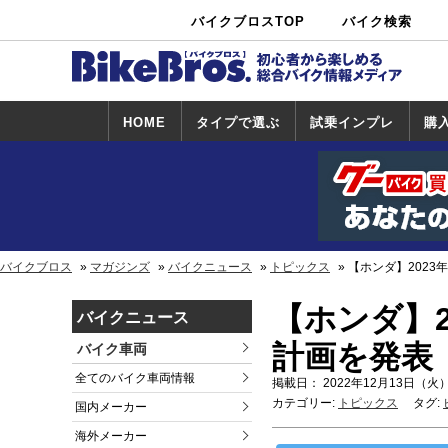
バイクブロスTOP
バイク検索
中古バイ
カタログ検
ショップ検
ク・新車検
索
索
索
HOME
タイプで選ぶ
試乗インプレ
購
スポーツ＆ネ
原付＆ミニバ
アメリカン＆
ビッグスクー
オフロード
試乗インプレ
ホンダ
ヤマハ
スズキ
カワサキ
ハーレー
BMW
トライアンフ
ドゥカティ
購
ホ
ヤ
ス
カ
イキッド
イク
クルーザー
ター
一覧
一
バイクブロス
マガジンズ
バイクニュース
トピックス
【ホンダ】202
【ホンダ】
バイクニュース
計画を発表
バイク車両
全てのバイク車両情報
掲載日： 2022年12月13日（火）
カテゴリー:
トピックス
タグ:
国内メーカー
海外メーカー