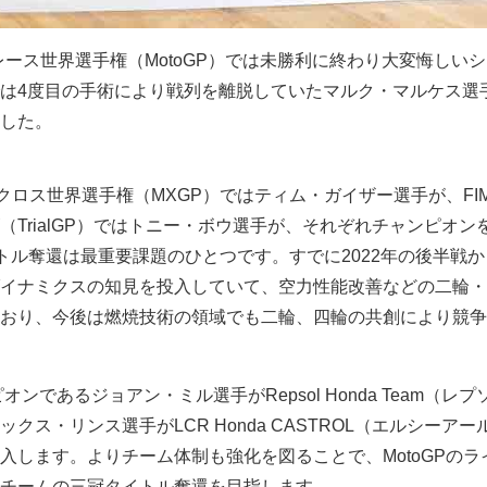
ードレース世界選手権（MotoGP）では未勝利に終わり大変悔しい
は4度目の手術により戦列を離脱していたマルク・マルケス選
した。
トクロス世界選手権（MXGP）ではティム・ガイザー選手が、FI
（TrialGP）ではトニー・ボウ選手が、それぞれチャンピオン
イトル奪還は最重要課題のひとつです。すでに2022年の後半戦
イナミクスの知見を投入していて、空力性能改善などの二輪・
おり、今後は燃焼技術の領域でも二輪、四輪の共創により競争
オンであるジョアン・ミル選手がRepsol Honda Team（レ
クス・リンス選手がLCR Honda CASTROL（エルシーアー
入します。よりチーム体制も強化を図ることで、MotoGPのラ
チームの三冠タイトル奪還を目指します。