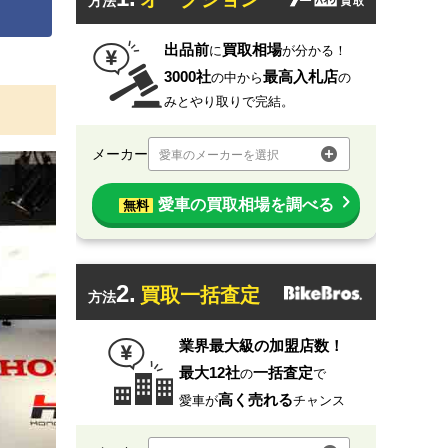
方法
出品前
買取相場
に
が分かる！
3000社
最高入札店
の中から
の
みとやり取りで完結。
メーカー
愛車のメーカーを選択
愛車の買取相場を調べる
無料
2.
買取一括査定
方法
業界最大級の加盟店数！
最大12社
一括査定
の
で
高く売れる
愛車が
チャンス