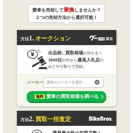
乗換
愛車を売却して
しませんか？
２つの売却方法から選択可能！
1.
オークション
方法
出品前
買取相場
に
が分かる！
3000社
最高入札店
の中から
の
みとやり取りで完結。
メーカー
愛車のメーカーを選択
愛車の買取相場を調べる
無料
2.
買取一括査定
方法