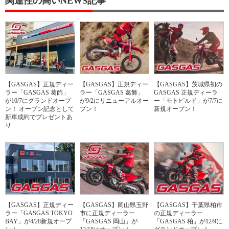
関連性の高いNEWS記事
【GASGAS】正規ディー
【GASGAS】正規ディー
【GASGAS】茨城県初の
ラー「GASGAS 葛飾」
ラー「GASGAS 葛飾」
GASGAS 正規ディーラ
が10/7にグランドオープ
が9/2にリニューアルオー
ー「モトビルド」が7/7に
ン！ オープン記念として
プン！
新規オープン！
新車成約でプレゼントあ
り
【GASGAS】正規ディー
【GASGAS】岡山県玉野
【GASGAS】千葉県柏市
ラー「GASGAS TOKYO
市に正規ディーラー
の正規ディーラー
BAY」が4/28新規オープ
「GASGAS 岡山」が
「GASGAS 柏」が12/9に