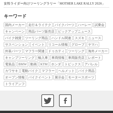
女性ライダー向けツーリングラリー「MOTHER LAKE RALLY 2026」
キーワード
国内メーカー
走行＆ライテク
バイクパーツ
ハーレー
試乗会
キャンペーン
用品パーツ販売店
ピックアップニュース
バイク雑貨
ツーリング用品
ハンドル関連
スズキ
ニュース
サスペンション
イベント
リコール情報
グローブ
ヤマハ
外装パーツ
マフラー関連
ドゥカティ
ツーリング
海外メーカー
キャンプツーリング
輸入車
車両情報
車両販売店
レポート
電装品
BMW
動画
KTM
ホンダ
トピックス
アパレル
カワサキ
電動バイク
マフラー
ヘルメット
バイク用品
オープン情報
バイクイベント
展示会
モータースポーツ
トライアンフ