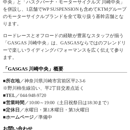
中央」と「ハスクバーナ・モーターサイクルズ 川崎中央」
を併設し、1店舗でWP SUSPENSIONも含めてKTMグループ
のモーターサイクルブランドを全て取り扱う基幹店舗とな
ります。
ロードレースとオフロードの経験が豊富なスタッフが揃う
「GASGAS 川崎中央」は、GASGASならではのフレンドリ
ーで楽しいライディングパフォーマンスを広く伝えて参り
ます。
「GASGAS 川崎中央」概要
■所在地
／神奈川県川崎市宮前区平2-3-6
※野川柿生線沿い、平2丁目交差点近く
■TEL
／044-948-9720
■営業時間
／10:00～19:00（土日祝祭日は18:30まで）
■定休日
／水曜日・第1木曜日・第3火曜日
■ホームページ
／準備中
お問い合わせ