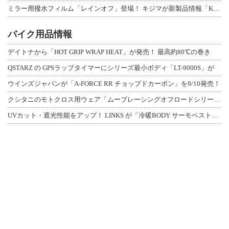
ミラー用撥水フィルム「レインオフ」登場！ キジマが新製品情報「KIJIMA NE
バイク用品情報
デイトナから「HOT GRIP WRAP HEAT」が発売！ 最高約80℃の巻き
QSTARZ の GPSラップタイマーにシリーズ最小ボディ「LT-9000S」が
ウインズジャパンが「A-FORCE RR チョップドカーボン」を9/10発売！
クシタニのモトクロス用ウェア「ムーブレーシングオフロードシリーズ」3アイテムが登
UVカット・遮光性能をアップ！ LINKS が「冷暖BODY サーモベスト」改良