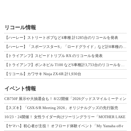
リコール情報
【ハーレー】ストリートボブなど4車種 計1285台のリコールを発表
【ハーレー】「スポーツスターS」「ロードグライド」など計8車種のリコールを発表
【トライアンフ】スピードトリプル RX のリコールを発表
【トライアンフ】ボンネビル T100 など6車種計3,753台のリコールを発表
【リコール】カワサキ Ninja ZX-6R 計1,930台
イベント情報
CB750F 展示や大抽選会も！ 8/22開催「2026グッドスマイルミーティン
【スズキ】「GSX-S/R Meeting 2026」オリジナルグッズの先行販売
10/23・24開催！ 女性ライダー向けツーリングラリー「MOTHER LAKE
【ヤマハ】初心者が主役！ オフロード体験イベント「My Yamaha off-r