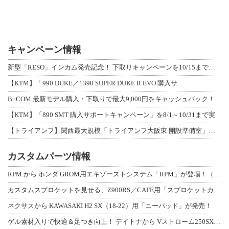
キャンペーン情報
新型「RESO」インカム発売記念！ 下取りキャンペーンを10/15まで延長して開
【KTM】「990 DUKE／1390 SUPER DUKE R EVO 購入サ
B+COM 最新モデル購入・下取りで最大9,000円をキャッシュバック！「B+F
【KTM】「890 SMT 購入サポートキャンペーン」を8/1～10/31まで実
【トライアンフ】関西最大規模「トライアンフ大阪東 開設準備室」がオープン！ 限定
カスタムパーツ情報
RPM から ホンダ GROM用エキゾーストシステム「RPM」が登場！（動画あり
カスタムスプロケットを見せる、Z900RS／CAFE用「スプロケットカバーフルキ
ネクサスから KAWASAKI H2 SX（18-22）用「ニーパッド」が発売！
ゲル素材入りで快適＆足つき向上！ デイトナから Vストローム250SX用「快適ロ