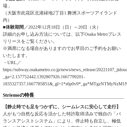
場」
（大阪市此花区北港緑地2丁目1 舞洲スポーツアイランド
内）
■体験期間
／2022年12月18日（日）～20日（火）
詳細のお申し込み方法については、以下Osaka Metroプレス
リリースをご覧ください。
※満席になる場合がありますのでお早目のご予約をお願い
いたします。
・URL／
https://subway.osakametro.co.jp/news/news_release/20221107_jidou
_ga=2.157752442.1392807926.1667799201-
1835327357.1667785851&_gl=1*s6p0v9*_ga*MTgzNTMyN
Striemoの特長
【静止時でも足をつかずに、シームレスに安心して走行】
人がもつ自然な反応を活かした特許取得済みで独自の「バ
ランスアシストシステム」により、停止時も自立し、極低