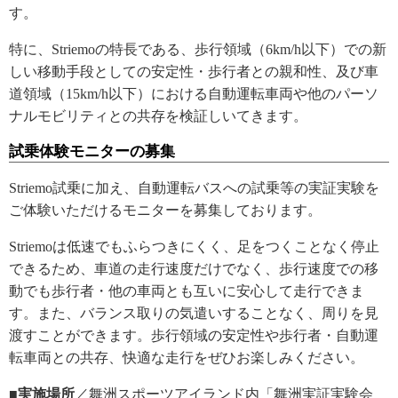
す。
特に、Striemoの特長である、歩行領域（6km/h以下）での新
しい移動手段としての安定性・歩行者との親和性、及び車
道領域（15km/h以下）における自動運転車両や他のパーソ
ナルモビリティとの共存を検証しいてきます。
試乗体験モニターの募集
Striemo試乗に加え、自動運転バスへの試乗等の実証実験を
ご体験いただけるモニターを募集しております。
Striemoは低速でもふらつきにくく、足をつくことなく停止
できるため、車道の走行速度だけでなく、歩行速度での移
動でも歩行者・他の車両とも互いに安心して走行できま
す。また、バランス取りの気遣いすることなく、周りを見
渡すことができます。歩行領域の安定性や歩行者・自動運
転車両との共存、快適な走行をぜひお楽しみください。
■実施場所
／舞洲スポーツアイランド内「舞洲実証実験会