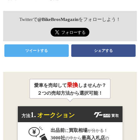
Twitterで
@BikeBrosMagazin
をフォローしよう！
ツイートする
シェアする
乗換
愛車を売却して
しませんか？
２つの売却方法から選択可能！
1.
オークション
方法
出品前
買取相場
に
が分かる！
3000社
最高入札店
の中から
の