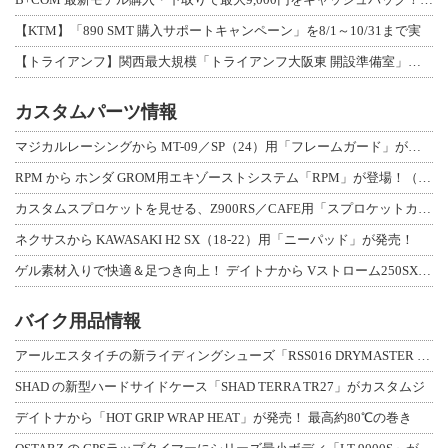
【KTM】「890 SMT 購入サポートキャンペーン」を8/1～10/31まで実
【トライアンフ】関西最大規模「トライアンフ大阪東 開設準備室」がオープン！ 限定
カスタムパーツ情報
マジカルレーシングから MT-09／SP（24）用「フレームガード」が登場！
RPM から ホンダ GROM用エキゾーストシステム「RPM」が登場！（動画あり
カスタムスプロケットを見せる、Z900RS／CAFE用「スプロケットカバーフルキ
ネクサスから KAWASAKI H2 SX（18-22）用「ニーパッド」が発売！
ゲル素材入りで快適＆足つき向上！ デイトナから Vストローム250SX用「快適ロ
バイク用品情報
アールエスタイチの新ライディングシューズ「RSS016 DRYMASTER スト
SHAD の新型ハードサイドケース「SHAD TERRA TR27」がカスタムジ
デイトナから「HOT GRIP WRAP HEAT」が発売！ 最高約80℃の巻き