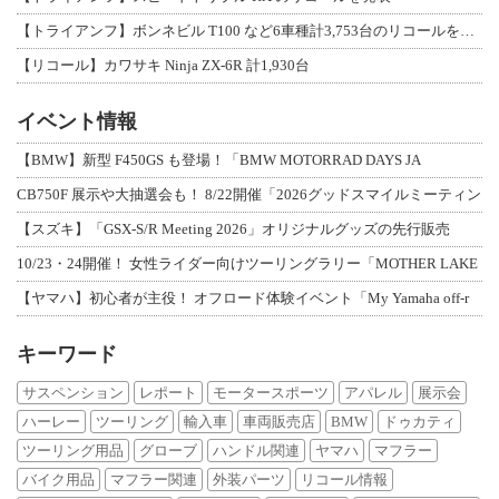
【トライアンフ】ボンネビル T100 など6車種計3,753台のリコールを発表
【リコール】カワサキ Ninja ZX-6R 計1,930台
イベント情報
【BMW】新型 F450GS も登場！「BMW MOTORRAD DAYS JA
CB750F 展示や大抽選会も！ 8/22開催「2026グッドスマイルミーティン
【スズキ】「GSX-S/R Meeting 2026」オリジナルグッズの先行販売
10/23・24開催！ 女性ライダー向けツーリングラリー「MOTHER LAKE
【ヤマハ】初心者が主役！ オフロード体験イベント「My Yamaha off-r
キーワード
サスペンション
レポート
モータースポーツ
アパレル
展示会
ハーレー
ツーリング
輸入車
車両販売店
BMW
ドゥカティ
ツーリング用品
グローブ
ハンドル関連
ヤマハ
マフラー
バイク用品
マフラー関連
外装パーツ
リコール情報