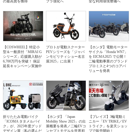
の最高賞を獲得
フラ強化へ
全な利用環境整備へ
【COSWHEEL】特定小
プロトが電動スクーター
【ホンダ】電動モーター
型＆一般原付「MIRAI G
PEVシリーズを「ジャパ
サイクル「Honda WN7」
シリーズ」応援購入額が
ンモビリティショー名古
を EICMA2025 で公開！
6,700万円を突破！ 保証
屋2025」に出展！
二輪電動事業のブランド
延長キャンペーン実施中
プロミスと4つのコアバ
リューを発表
折りたたみ電動バイク
【ホンダ】「Japan
【ブレイズ】3輪電動ミ
「ICOMA タタメルバイ
Mobility Show 2025」の出
ニカー「EV TRIKE／EV
ク」が、2025年度グッド
展概要を発表／二輪EVコ
トライク」を楽天ショッ
デザイン賞〈私の選んだ
ンセプトモデルを世界初
プで販売開始！