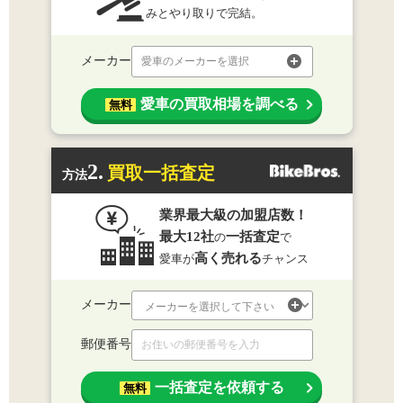
みとやり取りで完結。
メーカー
愛車のメーカーを選択
愛車の買取相場を調べる
無料
2.
買取一括査定
方法
業界最大級の加盟店数！
最大12社
一括査定
の
で
高く売れる
愛車が
チャンス
メーカー
郵便番号
一括査定を依頼する
無料