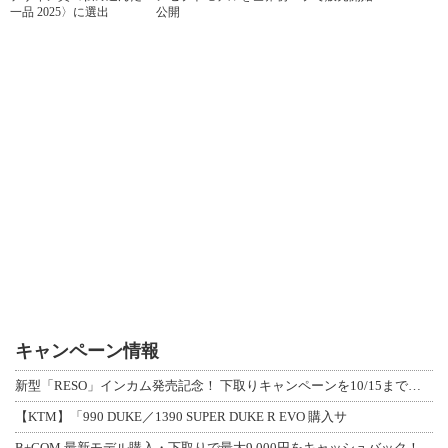
一品 2025〉に選出
公開
キャンペーン情報
新型「RESO」インカム発売記念！ 下取りキャンペーンを10/15まで延長して開
【KTM】「990 DUKE／1390 SUPER DUKE R EVO 購入サ
B+COM 最新モデル購入・下取りで最大9,000円をキャッシュバック！「B+F