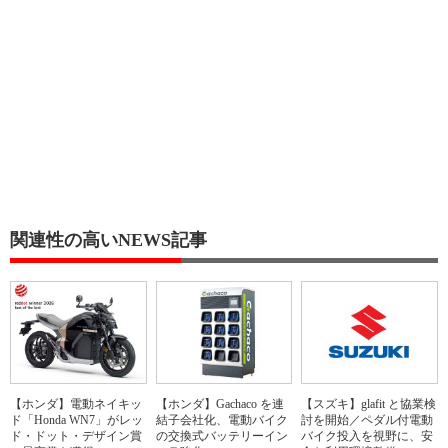
関連性の高いNEWS記事
【ホンダ】電動ネイキッ
【ホンダ】Gachaco を連
【スズキ】glafit と協業検
ド「Honda WN7」がレッ
結子会社化、電動バイク
討を開始／ペダル付電動
ド・ドット・デザイン賞
の交換式バッテリーイン
バイク投入を視野に、安