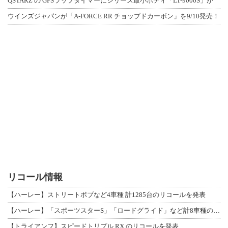
QSTARZ の GPSラップタイマーにシリーズ最小ボディ「LT-9000S」が
ウインズジャパンが「A-FORCE RR チョップドカーボン」を9/10発売！
リコール情報
【ハーレー】ストリートボブなど4車種 計1285台のリコールを発表
【ハーレー】「スポーツスターS」「ロードグライド」など計8車種のリコールを発表
【トライアンフ】スピードトリプル RX のリコールを発表