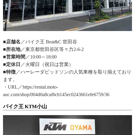
■店舗名
／バイク王 Beat&C 世田谷
■所在地
／東京都世田谷区等々力2-6-2
■営業時間
／10:00～18:00
■定休日
／火曜日（祝日は営業）
■特徴
／ハーレーダビッドソンの人気車種を取り揃えており
ます。
・URL／https://rental.moto-
auc.com/shop/004d0a8caf6cb145ec0243661efe6759/36
バイク王 KTM小山