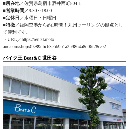
■所在地
／佐賀県鳥栖市酒井西町804-1
■営業時間
／9:30～18:00
■定休日
／水曜日・日曜日
■特徴
／福岡空港から約1時間！九州ツーリングの拠点とし
て便利です。
・URL／https://rental.moto-
auc.com/shop/49e89dbc63e5b9b1a2b9864a8d06f28c/02
バイク王 Beat&C 世田谷