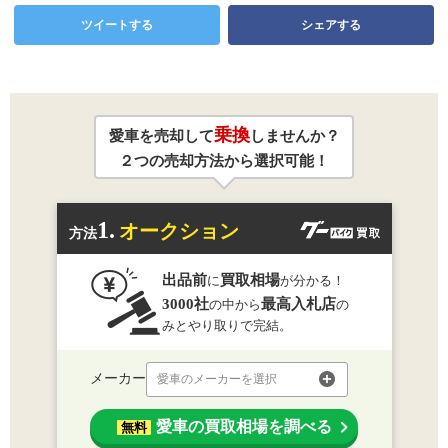
ツイートする
シェアする
乗換
愛車を売却して
しませんか？
２つの売却方法から選択可能！
1.
オークション
方法
出品前
買取相場
に
が分かる！
3000社
最高入札店
の中から
の
みとやり取りで完結。
メーカー
愛車のメーカーを選択
愛車の買取相場を調べる
無料