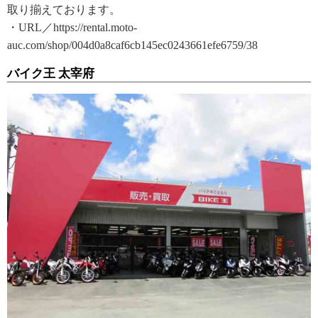
取り揃えております。
・URL／https://rental.moto-
auc.com/shop/004d0a8caf6cb145ec0243661efe6759/38
バイク王 太宰府