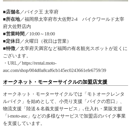
■店舗名
／バイク王 太宰府
■所在地
／福岡県太宰府市大佐野2-4 バイクワールド太宰
府大佐野店内
■営業時間
／10:00～18:00
■定休日
／火曜日（祝日は営業）
■特徴
／太宰府天満宮など福岡の有名観光スポットが近くに
ございます。
・URL／https://rental.moto-
auc.com/shop/004d0a8caf6cb145ec0243661efe6759/39
オークネット・モーターサイクルの加盟店支援
オークネット・モーターサイクルでは「モトオークレンタ
ルバイク」を始めとして、小売り支援「バイクの窓口」、
物流支援「陸送＆名義支援サービス」､仕入れ・業販支援
「i-moto-auc」などの多様なサービスで加盟店のバイク事業
を支援しています。