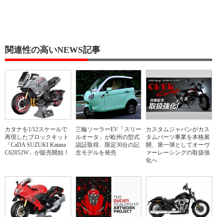
関連性の高いNEWS記事
カタナを1/12スケールで
三輪ソーラーEV「スリー
カスタムジャパンがカス
再現したブロックキット
ルオータ」が欧州の型式
タムパーツ事業を本格展
「CaDA SUZUKI Katana
認証取得、限定30台の記
開、第一弾としてオーヴ
C62052W」が販売開始！
念モデルを発売
ァーレーシングの取扱強
化へ