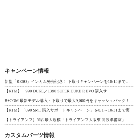
キャンペーン情報
新型「RESO」インカム発売記念！ 下取りキャンペーンを10/15まで延長して開
【KTM】「990 DUKE／1390 SUPER DUKE R EVO 購入サ
B+COM 最新モデル購入・下取りで最大9,000円をキャッシュバック！「B+F
【KTM】「890 SMT 購入サポートキャンペーン」を8/1～10/31まで実
【トライアンフ】関西最大規模「トライアンフ大阪東 開設準備室」がオープン！ 限定
カスタムパーツ情報