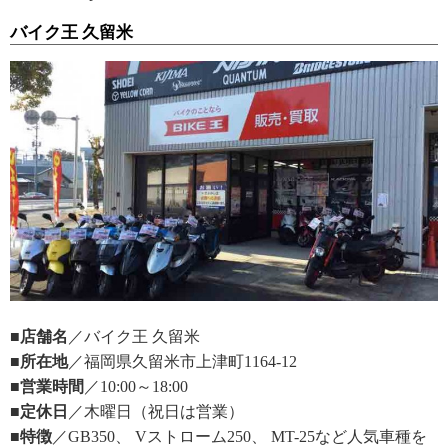
バイク王 久留米
■店舗名
／バイク王 久留米
■所在地
／福岡県久留米市上津町1164-12
■営業時間
／10:00～18:00
■定休日
／木曜日（祝日は営業）
■特徴
／GB350、 Vストローム250、 MT-25など人気車種を