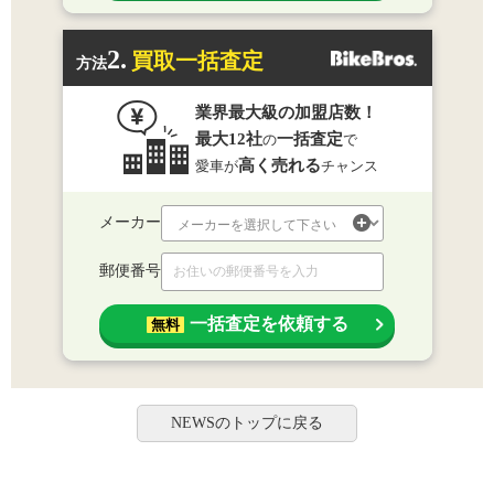
2.
買取一括査定
方法
業界最大級の加盟店数！
最大12社
一括査定
の
で
高く売れる
愛車が
チャンス
メーカー
郵便番号
一括査定を依頼する
無料
NEWSのトップに戻る