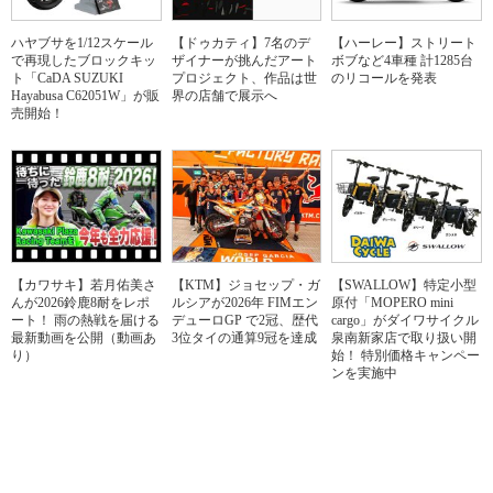
ハヤブサを1/12スケール
【ドゥカティ】7名のデ
【ハーレー】ストリート
で再現したブロックキッ
ザイナーが挑んだアート
ボブなど4車種 計1285台
ト「CaDA SUZUKI
プロジェクト、作品は世
のリコールを発表
Hayabusa C62051W」が販
界の店舗で展示へ
売開始！
【カワサキ】若月佑美さ
【KTM】ジョセップ・ガ
【SWALLOW】特定小型
んが2026鈴鹿8耐をレポ
ルシアが2026年 FIMエン
原付「MOPERO mini
ート！ 雨の熱戦を届ける
デューロGP で2冠、歴代
cargo」がダイワサイクル
最新動画を公開（動画あ
3位タイの通算9冠を達成
泉南新家店で取り扱い開
り）
始！ 特別価格キャンペー
ンを実施中