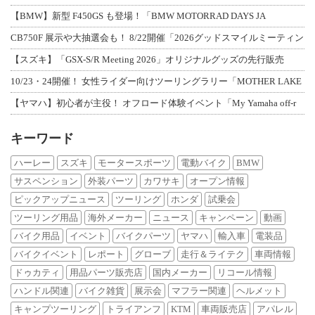
【BMW】新型 F450GS も登場！「BMW MOTORRAD DAYS JA
CB750F 展示や大抽選会も！ 8/22開催「2026グッドスマイルミーティン
【スズキ】「GSX-S/R Meeting 2026」オリジナルグッズの先行販売
10/23・24開催！ 女性ライダー向けツーリングラリー「MOTHER LAKE
【ヤマハ】初心者が主役！ オフロード体験イベント「My Yamaha off-r
キーワード
ハーレー
スズキ
モータースポーツ
電動バイク
BMW
サスペンション
外装パーツ
カワサキ
オープン情報
ピックアップニュース
ツーリング
ホンダ
試乗会
ツーリング用品
海外メーカー
ニュース
キャンペーン
動画
バイク用品
イベント
バイクパーツ
ヤマハ
輸入車
電装品
バイクイベント
レポート
グローブ
走行＆ライテク
車両情報
ドゥカティ
用品パーツ販売店
国内メーカー
リコール情報
ハンドル関連
バイク雑貨
展示会
マフラー関連
ヘルメット
キャンプツーリング
トライアンフ
KTM
車両販売店
アパレル