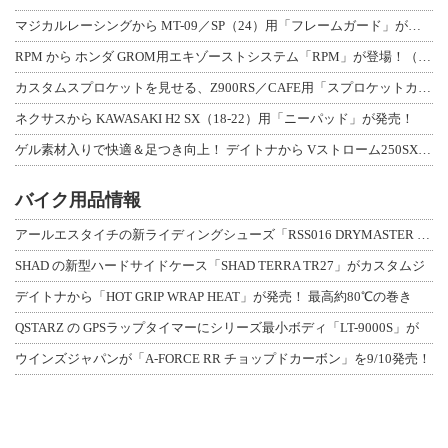
マジカルレーシングから MT-09／SP（24）用「フレームガード」が登場！
RPM から ホンダ GROM用エキゾーストシステム「RPM」が登場！（動画あり
カスタムスプロケットを見せる、Z900RS／CAFE用「スプロケットカバーフルキ
ネクサスから KAWASAKI H2 SX（18-22）用「ニーパッド」が発売！
ゲル素材入りで快適＆足つき向上！ デイトナから Vストローム250SX用「快適ロ
バイク用品情報
アールエスタイチの新ライディングシューズ「RSS016 DRYMASTER スト
SHAD の新型ハードサイドケース「SHAD TERRA TR27」がカスタムジ
デイトナから「HOT GRIP WRAP HEAT」が発売！ 最高約80℃の巻き
QSTARZ の GPSラップタイマーにシリーズ最小ボディ「LT-9000S」が
ウインズジャパンが「A-FORCE RR チョップドカーボン」を9/10発売！