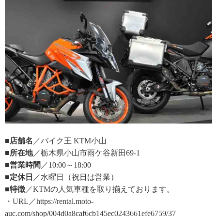
■店舗名
／バイク王 KTM小山
■所在地
／栃木県小山市雨ケ谷新田69-1
■営業時間
／10:00～18:00
■定休日
／水曜日（祝日は営業）
■特徴
／KTMの人気車種を取り揃えております。
・URL／https://rental.moto-
auc.com/shop/004d0a8caf6cb145ec0243661efe6759/37