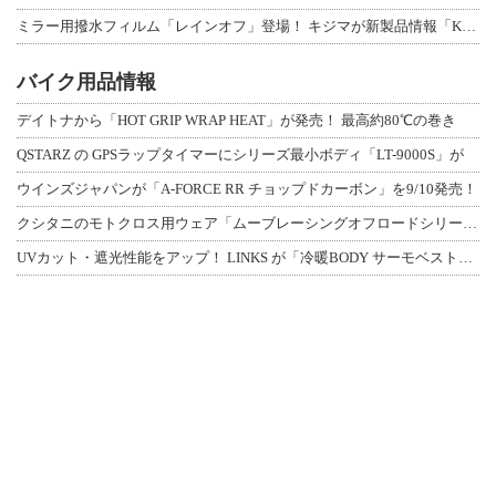
ミラー用撥水フィルム「レインオフ」登場！ キジマが新製品情報「KIJIMA NE
バイク用品情報
デイトナから「HOT GRIP WRAP HEAT」が発売！ 最高約80℃の巻き
QSTARZ の GPSラップタイマーにシリーズ最小ボディ「LT-9000S」が
ウインズジャパンが「A-FORCE RR チョップドカーボン」を9/10発売！
クシタニのモトクロス用ウェア「ムーブレーシングオフロードシリーズ」3アイテムが登
UVカット・遮光性能をアップ！ LINKS が「冷暖BODY サーモベスト」改良