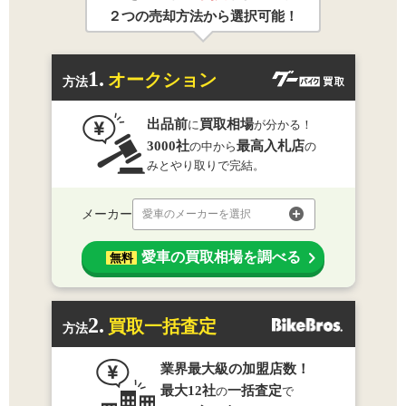
２つの売却方法から選択可能！
1.
オークション
方法
出品前
買取相場
に
が分かる！
3000社
最高入札店
の中から
の
みとやり取りで完結。
メーカー
愛車のメーカーを選択
愛車の買取相場を調べる
無料
2.
買取一括査定
方法
業界最大級の加盟店数！
最大12社
一括査定
の
で