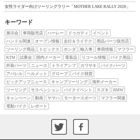
女性ライダー向けツーリングラリー「MOTHER LAKE RALLY 2026」
キーワード
展示会
車両販売店
ハーレー
ドゥカティ
イベント
ハンドル関連
オープン情報
走行＆ライテク
用品パーツ販売店
ツーリング用品
トピックス
ホンダ
輸入車
車両情報
マフラー
KTM
試乗会
国内メーカー
電装品
リコール情報
バイク用品
外装パーツ
ニュース
トライアンフ
カワサキ
バイクパーツ
アパレル
ヘルメット
グローブ
バイク雑貨
ピックアップニュース
キャンプツーリング
海外メーカー
ツーリング
サスペンション
バイクイベント
スズキ
BMW
キャンペーン
動画
ヤマハ
モータースポーツ
マフラー関連
電動バイク
レポート