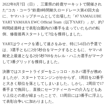
2022年8月7日（日）、三重県の鈴鹿サーキットで開催され
た“コカ・コーラ”鈴鹿8時間耐久ロードレース第43回大会
に、ヤマハトップチームとして出場した「#7 YAMALUBE
YART YAMAHA EWC Official Team（以下YART）」が、約7
時間経過時まで表彰台圏内の3番手を走っていたものの転
倒、修復後再スタートして7位を獲得しました。
YARTはウィークを通して速さをみせ、特に5-6日の予選で
は、3選手ともに2分5秒台をマークするとともに、ヤマハ8
耐史上最速となる2分5秒769をカレル・ハニカ選手がマーク
して3番グリッドを獲得しました。
決勝ではスタートライダーをニッコロ・カネパ選手が務め
ましたが、スタートでエンジンがかからず、1周目を22番手
と大きく順位を落としてしまいました。しかし、2周目で17
番手まで挽回し、直後にセーフティーカーの介入などもあ
り上位との差が縮まったことで、13周目には3番手に浮上し
て表彰台争いに加わりました。