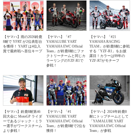
【ヤマハ】雨の2026鈴鹿
【ヤマハ】「#7
【ヤマハ】「#21
8耐で YFRT が2位表彰台
YAMALUBE YART
YAMAHA RACING
を獲得！ YART は4位入
YAMAHA EWC Official
TEAM」が鈴鹿8耐に参戦
賞で最終戦へ首位キープ
Team」が鈴鹿8耐にファ
する「YZF-R1」をお披
クトリーチームと同じカ
露目！カラーは99年の
ラーリングのYZF-R1で
YZF-R7がモチーフ
参戦！
【ヤマハ】鈴鹿8耐第46
【ヤマハ】「#1
【ヤマハ】2024年鈴鹿8
回大会に MotoGP ライダ
YAMALUBE YART
耐にトップチームとして
ーであるジャック・ミラ
YAMAHA EWC Official
「YAMALUBE YART
ー選手がワークスチーム
Team」が鈴鹿8耐で2位を
YAMAHA EWC Official
より参戦！
獲得！
Team」が参戦