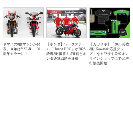
ヤマハの8耐マシンが発
【ホンダ】ワークスチー
【カワサキ】「2026 鈴鹿
表。今年はYZF-R1・20
ム「Honda HRC」が2026
8耐 Kawasaki応援グッ
周年カラーに！
鈴鹿8耐優勝！ 5連覇とホ
ズ」をカワサキ公式オン
ンダ通算32勝を達成
ラインショップにて6/1先
行販売開始！