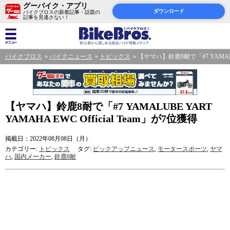
グーバイク・アプリ
ダウンロード
バイクブロスの新着記事・話題の
記事を見逃さない！
バイクブロス
バイクニュース
トピックス
【ヤマハ】鈴鹿8耐で「#7 YAMALUBE
【ヤマハ】鈴鹿8耐で「#7 YAMALUBE YART
YAMAHA EWC Official Team」が7位獲得
掲載日：2022年08月08日（月）
カテゴリー:
トピックス
タグ:
ピックアップニュース
,
モータースポーツ
,
ヤマ
ハ
,
国内メーカー
,
鈴鹿8耐