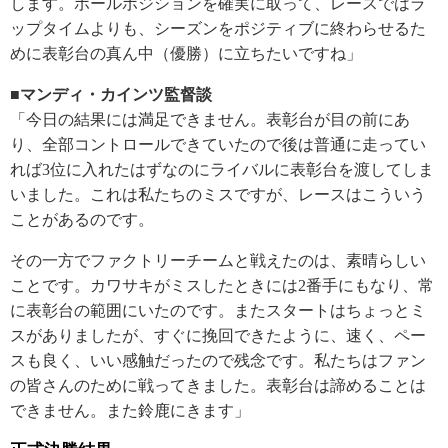
します。ポールポジションを確実に取って、レースではラ
ップタイムよりも、シーズンをポジティブに終わらせるた
めに表彰台の真ん中（優勝）に立ちたいですね」
■マンディ・カインツ監督談
「今日の結果には満足できません。表彰台が目の前にあ
り、全部コントロールできていたので後は普通に走ってい
れば3位に入れたはずなのにライバルに表彰台を渡してしま
いました。これは私たちのミスですが、レースはこういう
ことがあるのです。
その一方でファクトリーチームと戦えたのは、素晴らしい
ことです。カワサキがミスしたときには2番手にもなり、常
に表彰台の範囲にいたのです。またスタートはちょっとミ
スがありましたが、すぐに挽回できたように、速く、ペー
スも良く、いい感触だったので残念です。私たちはファン
の皆さんのために戦ってきました。表彰台は諦めることは
できません。また鈴鹿にきます」