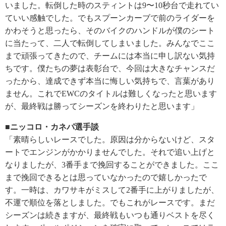
いました。転倒した時のスティントは9〜10秒台で走れてい
ていい感触でした。でもスプーンカーブで前のライダーを
かわそうと思ったら、そのバイクのハンドルが僕のシート
に当たって、二人で転倒してしまいました。みんなでここ
まで頑張ってきたので、チームには本当に申し訳ない気持
ちです。僕たちの夢は表彰台で、今回は大きなチャンスだ
ったから、達成できず本当に悔しい気持ちで、言葉があり
ません。これでEWCのタイトルは難しくなったと思います
が、最終戦は勝ってシーズンを終わりたと思います」
■ニッコロ・カネパ選手談
「素晴らしいレースでした。原因は分からないけど、スタ
ートでエンジンがかかりませんでした。それで追い上げと
なりましたが、3番手まで挽回することができました。ここ
まで挽回できるとは思っていなかったので嬉しかったで
す。一時は、カワサキがミスして2番手に上がりましたが、
不運で順位を落としました。でもこれがレースです。まだ
シーズンは続きますが、最終戦もいつも通りベストを尽く