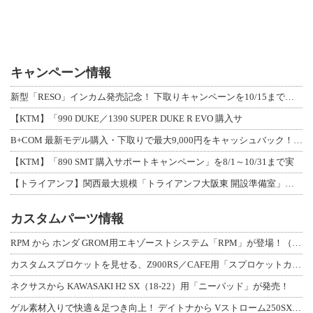
キャンペーン情報
新型「RESO」インカム発売記念！ 下取りキャンペーンを10/15まで延長して開
【KTM】「990 DUKE／1390 SUPER DUKE R EVO 購入サ
B+COM 最新モデル購入・下取りで最大9,000円をキャッシュバック！「B+F
【KTM】「890 SMT 購入サポートキャンペーン」を8/1～10/31まで実
【トライアンフ】関西最大規模「トライアンフ大阪東 開設準備室」がオープン！ 限定
カスタムパーツ情報
RPM から ホンダ GROM用エキゾーストシステム「RPM」が登場！（動画あり
カスタムスプロケットを見せる、Z900RS／CAFE用「スプロケットカバーフルキ
ネクサスから KAWASAKI H2 SX（18-22）用「ニーパッド」が発売！
ゲル素材入りで快適＆足つき向上！ デイトナから Vストローム250SX用「快適ロ