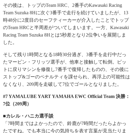
その後は、トップのTeam HRC、2番手のKawasaki Racing
Team Suzuka 8Hに次ぐ3番手で走行を続けていましたが、13
時48分に2度目のセーフティーカーが介入したことでトップ
のTeam HRCと半周差がついてしまいます。一方、Kawasaki
Racing Team Suzuka 8Hとは5秒差となり2位争いを展開しま
した。
そして残り1時間となる18時30分過ぎ、3番手を走行中だっ
たマービン・フリッツ選手が、他車と接触して転倒。ピッ
トに戻りマシンを修復し7番手で復帰したものの、その後に
ストップ&ゴーのペナルティを課せられ、再浮上の可能性は
なくなり、209周を走破して7位でゴールとなりました。
#7 YAMALUBE YART YAMAHA EWC Official Team 決勝：
7位（209周）
■カレル・ハニカ選手談
「7時間まではよかったので、鈴鹿が7時間だったらよかっ
たですね。でも本当に今の気持ちを表す言葉が見当たりま