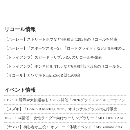
リコール情報
【ハーレー】ストリートボブなど4車種 計1285台のリコールを発表
【ハーレー】「スポーツスターS」「ロードグライド」など計8車種のリコールを発表
【トライアンフ】スピードトリプル RX のリコールを発表
【トライアンフ】ボンネビル T100 など6車種計3,753台のリコールを発表
【リコール】カワサキ Ninja ZX-6R 計1,930台
イベント情報
CB750F 展示や大抽選会も！ 8/22開催「2026グッドスマイルミーティン
【スズキ】「GSX-S/R Meeting 2026」オリジナルグッズの先行販売
10/23・24開催！ 女性ライダー向けツーリングラリー「MOTHER LAKE
【ヤマハ】初心者が主役！ オフロード体験イベント「My Yamaha off-r