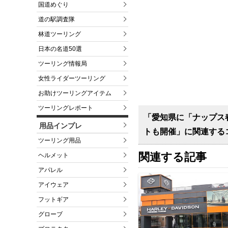
国道めぐり
道の駅調査隊
林道ツーリング
日本の名道50選
ツーリング情報局
女性ライダーツーリング
お助けツーリングアイテム
ツーリングレポート
「愛知県に「ナップス
用品インプレ
トも開催」に関連する
ツーリング用品
関連する記事
ヘルメット
アパレル
アイウェア
フットギア
グローブ