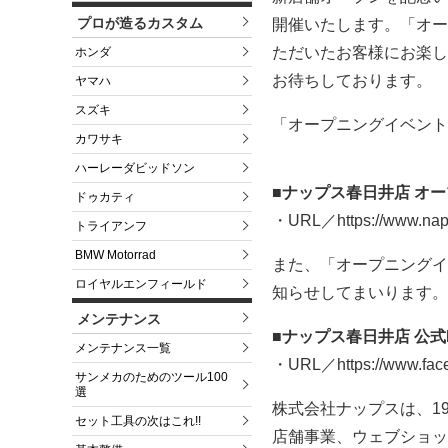
プロが造るカスタム
開催いたします。「オー
ただいたお客様にお楽し
ホンダ
お待ちしております。
ヤマハ
スズキ
「オープニングイベント
カワサキ
ハーレーダビッドソン
■ナップス春日井店 オ
ドゥカティ
・URL／https://www.naps
トライアンフ
BMW Motorrad
また、「オープニングイ
ロイヤルエンフィールド
知らせしてまいります。
メンテナンス
■ナップス春日井店 公式F
メンテナンス一覧
・URL／https://www.face
サンメカのためのツール100
選
株式会社ナップスは、1
セット工具の次はこれ!!
店舗事業、ウェブショッ