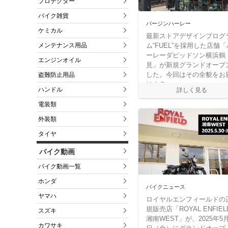
プロテクター
バイク雑貨
バージンハーレー
ケミカル
最新ストアデザインプログ
メンテナンス用品
ム“FUEL”を採用した店舗「
ーレーダビッドソン横浜鶴
エンジンオイル
見」が新規グランドオープ
した。今回はその全貌をお
盗難防止用品
けする。
ハンドル
電装類
外装類
タイヤ
バイク動画
バイク動画一覧
ホンダ
バイクニュース
ヤマハ
ロイヤルエンフィールドの
規販売店「ROYAL ENFIEL
スズキ
湘南WEST」が、2025年5月
カワサキ