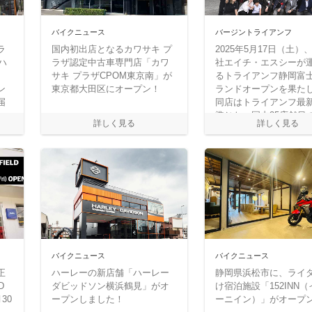
バイクニュース
バージントライアンフ
ラ
国内初出店となるカワサキ プ
2025年5月17日（土）
ハ
ラザ認定中古車専門店「カワ
社エイチ・エスシーが
サキ プラザCPOM東京南」が
るトライアンフ静岡富
ン
東京都大田区にオープン！
ランドオープンを果た
届
同店はトライアンフ最新
準じた、国内35店舗目
イアンフ正規販売店と
静岡県富士市への待望
となる。
バイクニュース
バイクニュース
正
ハーレーの新店舗「ハーレー
静岡県浜松市に、ライ
D
ダビッドソン横浜鶴見」がオ
け宿泊施設「152INN
30
ープンしました！
ーニイン）」がオープ