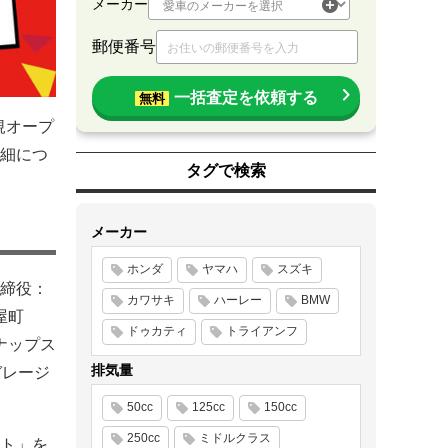
メーカー
郵便番号
一括査定を依頼する
無料
規オープ
細につ
タグで検索
メーカー
ホンダ
ヤマハ
スズキ
締役：
カワサキ
ハーレー
BMW
屋町
ドゥカティ
トライアンフ
ナップス
排気量
ガレージ
50cc
125cc
150cc
250cc
ミドルクラス
ト」を