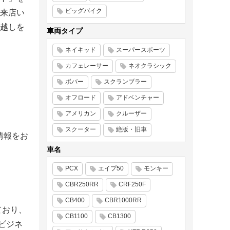
ビッグバイク
来店い
越しを
車両タイプ
ネイキッド
スーパースポーツ
カフェレーサー
ネオクラシック
ボバー
スクランブラー
オフロード
アドベンチャー
アメリカン
クルーザー
スクーター
絶版・旧車
情報をお
車名
PCX
エイプ50
モンキー
CBR250RR
CRF250F
CB400
CBR1000RR
ており、
CB1100
CB1300
ビジネ