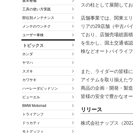
基本整備
スの柱として展開してお
工具の使い方実践
店舗事業では、関東エリ
部位別メンテナンス
リアの29店舗（中古バ
メンテのウンチク
ており、店舗売場総面積6
ユーザー車検
を生かし、国土交通省認
トピックス
検などオートバイライフ
ホンダ
ヤマハ
また、ライダーの皆様に
スズキ
アイテムを取り揃えたウ
カワサキ
商品の企画・開発・製造・販
ハーレーダビッドソン
皆様の安全で豊かなオー
ビューエル
BMW Motorrad
リリース
トライアンフ
株式会社ナップス（202
ドゥカティ
モトグッツィ