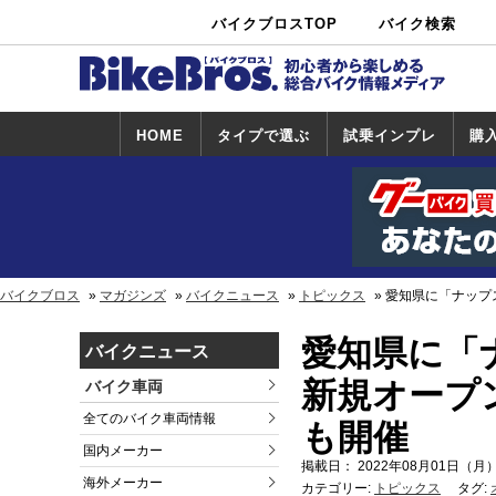
バイクブロスTOP
バイク検索
中古バイ
カタログ検
ショップ検
ク・新車検
索
索
索
HOME
タイプで選ぶ
試乗インプレ
購
スポーツ＆ネ
原付＆ミニバ
アメリカン＆
ビッグスクー
オフロード
試乗インプレ
ホンダ
ヤマハ
スズキ
カワサキ
ハーレー
BMW
トライアンフ
ドゥカティ
購
ホ
ヤ
ス
カ
イキッド
イク
クルーザー
ター
一覧
一
バイクブロス
マガジンズ
バイクニュース
トピックス
愛知県に「ナップ
愛知県に「
バイクニュース
新規オープ
バイク車両
全てのバイク車両情報
も開催
国内メーカー
掲載日： 2022年08月01日（月）
海外メーカー
カテゴリー:
トピックス
タグ: