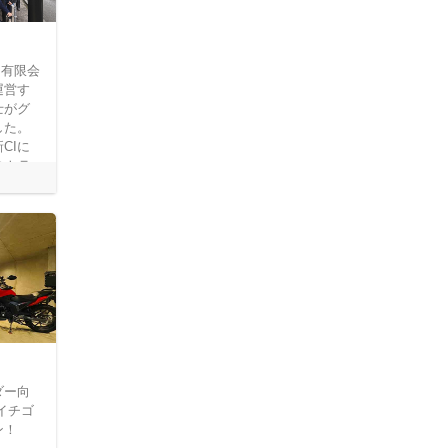
、有限会
運営す
士がグ
した。
CIに
のトラ
なり、
の出店
ダー向
（イチゴ
ン！