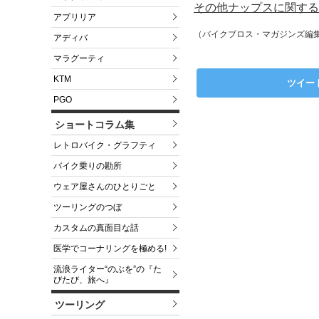
その他ナップスに関する
アプリリア
（バイクブロス・マガジンズ編
アディバ
マラグーティ
KTM
ツイー
PGO
ショートコラム集
レトロバイク・グラフティ
バイク乗りの勘所
ウェア屋さんのひとりごと
ツーリングのつぼ
カスタムの真面目な話
医学でコーナリングを極める!
流浪ライター“のぶを”の『た
びたび、旅へ』
ツーリング