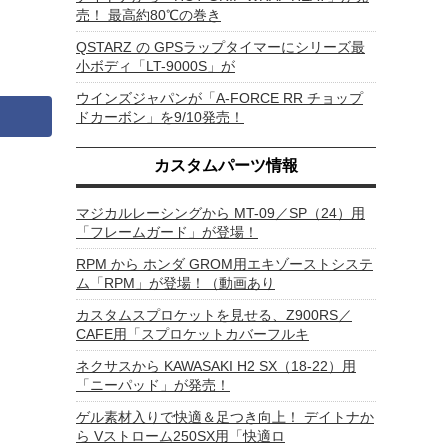
売！ 最高約80℃の巻き
QSTARZ の GPSラップタイマーにシリーズ最
小ボディ「LT-9000S」が
ウインズジャパンが「A-FORCE RR チョップ
ドカーボン」を9/10発売！
カスタムパーツ情報
マジカルレーシングから MT-09／SP（24）用
「フレームガード」が登場！
RPM から ホンダ GROM用エキゾーストシステ
ム「RPM」が登場！（動画あり
カスタムスプロケットを見せる、Z900RS／
CAFE用「スプロケットカバーフルキ
ネクサスから KAWASAKI H2 SX（18-22）用
「ニーパッド」が発売！
ゲル素材入りで快適＆足つき向上！ デイトナか
ら Vストローム250SX用「快適ロ