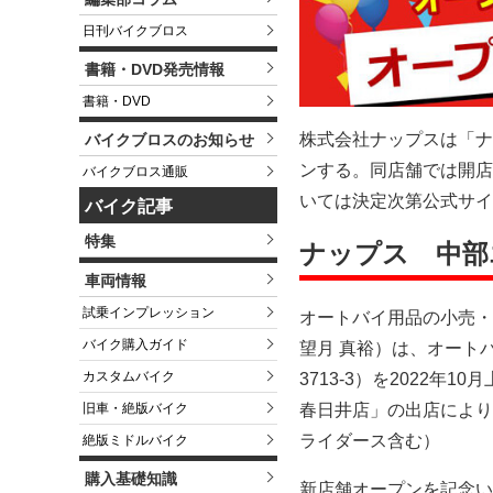
日刊バイクブロス
書籍・DVD発売情報
書籍・DVD
株式会社ナップスは「ナ
バイクブロスのお知らせ
ンする。同店舗では開店
バイクブロス通販
いては決定次第公式サイ
バイク記事
特集
ナップス 中部
車両情報
試乗インプレッション
オートバイ用品の小売・
バイク購入ガイド
望月 真裕）は、オート
カスタムバイク
3713-3）を2022
旧車・絶版バイク
春日井店」の出店により
ライダース含む）
絶版ミドルバイク
購入基礎知識
新店舗オープンを記念い