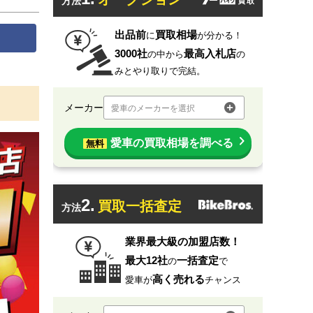
方法
出品前
買取相場
に
が分かる！
3000社
最高入札店
の中から
の
みとやり取りで完結。
メーカー
愛車のメーカーを選択
愛車の買取相場を調べる
無料
2.
買取一括査定
方法
業界最大級の加盟店数！
最大12社
一括査定
の
で
高く売れる
愛車が
チャンス