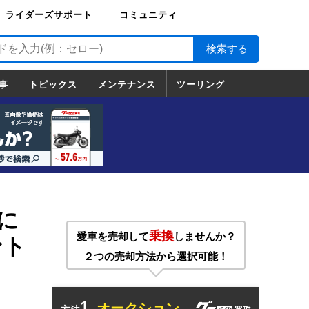
ライダーズサポート
コミュニティ
ライダーズサポート
バイク輸送
バイクガレージライ
バイク車両保険
ロードサービス
バイク試乗
コミュニティ
日記
ツーリング
カスタム
TOP
フ
TOP
事
トピックス
メンテナンス
ツーリング
トピックス
ホンダ
ヤマハ
スズキ
カワサキ
ハーレーダ
BMW
ドゥカティ
トライアン
メンテナンス
基本整備
部位別メンテ
工具の使い方
ツール100選
メンテのうん
一覧
ビッドソン
フ
一覧
ちく
に
乗換
愛車を売却して
しませんか？
ント
２つの売却方法から選択可能！
1.
オークション