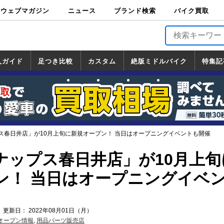
ウェブマガジン
ニュース
ブランド検索
バイク買取
バイクブロス・
原付＆ミニバイ
スポーツ＆ネイ
アメリカン＆ツ
ビッグスクータ
オフロード
バージンハーレ
バージンBMW
バージンドゥカ
バージントライ
ニュース
車両情報
イベント
キャンペ
トピック
バイク用
バイクパ
書籍・
サポート
お知らせ
ブランドを検
ブランドボイ
バイク買取
マガジンズ
ク
キッド
アラー
ー
ー
ティ
アンフ
TOP
ーン
ス
品
ーツ
DVD
索
ス
入ガイド
足つき比較
カスタム
絶版ミドルバイク
特集記
入ガイド
ンダ
マハ
ズキ
ワサキ
カスタム
ホンダ
ヤマハ
スズキ
カワサキ
道の駅調査隊
ツーリング情報局
日本の道50選
国道めぐり
林道ツーリング
絶版ミドルバイク
ホンダ
ヤマハ
スズキ
カワサキ
覧
一覧
一覧
ス春日井店」が10月上旬に新規オープン！ 当日はオープニングイベントも開催
ナップス春日井店」が10月上旬
ン！ 当日はオープニングイベ
 更新日： 2022年08月01日（月）
オープン情報
,
用品パーツ販売店