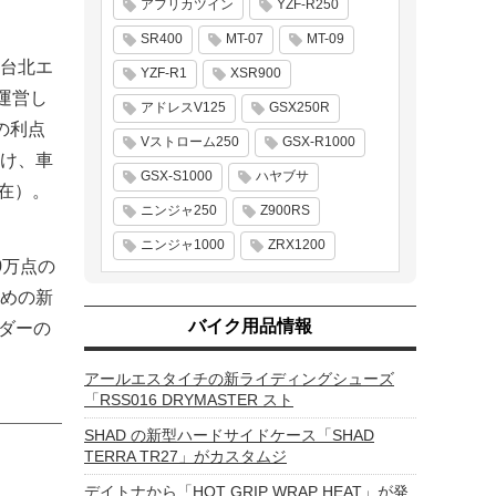
アフリカツイン
YZF-R250
SR400
MT-07
MT-09
台北エ
YZF-R1
XSR900
運営し
アドレスV125
GSX250R
の利点
Vストローム250
GSX-R1000
け、車
GSX-S1000
ハヤブサ
在）。
ニンジャ250
Z900RS
ニンジャ1000
ZRX1200
0万点の
めの新
バイク用品情報
イダーの
アールエスタイチの新ライディングシューズ
「RSS016 DRYMASTER スト
SHAD の新型ハードサイドケース「SHAD
TERRA TR27」がカスタムジ
デイトナから「HOT GRIP WRAP HEAT」が発