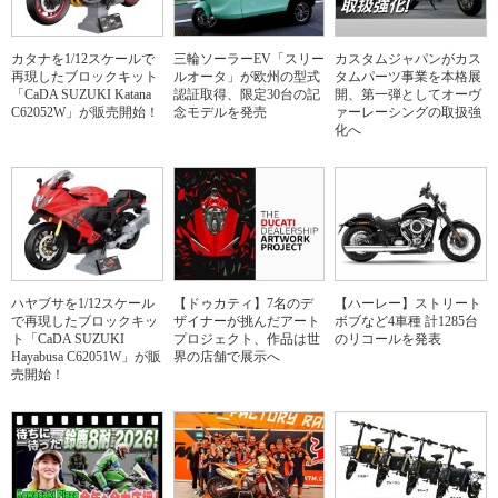
カタナを1/12スケールで
三輪ソーラーEV「スリー
カスタムジャパンがカス
再現したブロックキット
ルオータ」が欧州の型式
タムパーツ事業を本格展
「CaDA SUZUKI Katana
認証取得、限定30台の記
開、第一弾としてオーヴ
C62052W」が販売開始！
念モデルを発売
ァーレーシングの取扱強
化へ
ハヤブサを1/12スケール
【ドゥカティ】7名のデ
【ハーレー】ストリート
で再現したブロックキッ
ザイナーが挑んだアート
ボブなど4車種 計1285台
ト「CaDA SUZUKI
プロジェクト、作品は世
のリコールを発表
Hayabusa C62051W」が販
界の店舗で展示へ
売開始！