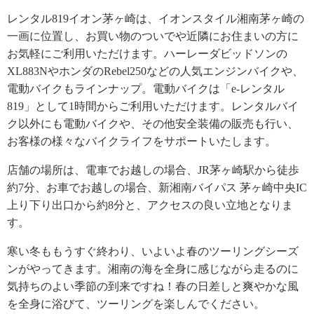
レンタル819イオン茅ヶ崎は、イオンスタイル湘南茅ヶ崎の
一画に位置し、お買い物のついでや近隣にお住まいの方に
お気軽にご利用いただけます。ハーレーダビッドソンの
XL883NやホンダのRebel250などの人気エンジンバイクや、
電動バイクもラインナップ。電動バイクは「e-レンタル
819」として1時間からご利用いただけます。レンタルバイ
ク以外にも電動バイクや、その他安全装備の販売も行い、
お客様の様々なバイクライフをサポートいたします。
店舗の場所は、電車でお越しの場合、JR茅ヶ崎駅から徒歩
約7分、お車でお越しの場合、新湘南バイパス 茅ヶ崎中央IC
上り下り出口から約8分と、アクセスの良い立地となりま
す。
寒い冬ももうすぐ終わり、いよいよ春のツーリングシーズ
ンがやってきます。湘南の海を全身に感じながら走るのに
気持ちのよい季節の到来ですね！春の日差しと爽やかな風
を全身に浴びて、ツーリングを楽しんでください。