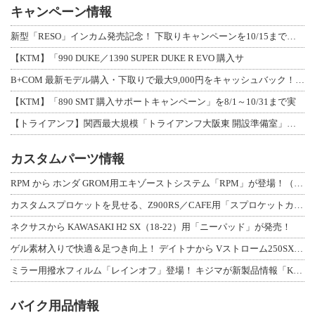
キャンペーン情報
新型「RESO」インカム発売記念！ 下取りキャンペーンを10/15まで延長して開
【KTM】「990 DUKE／1390 SUPER DUKE R EVO 購入サ
B+COM 最新モデル購入・下取りで最大9,000円をキャッシュバック！「B+F
【KTM】「890 SMT 購入サポートキャンペーン」を8/1～10/31まで実
【トライアンフ】関西最大規模「トライアンフ大阪東 開設準備室」がオープン！ 限定
カスタムパーツ情報
RPM から ホンダ GROM用エキゾーストシステム「RPM」が登場！（動画あり
カスタムスプロケットを見せる、Z900RS／CAFE用「スプロケットカバーフルキ
ネクサスから KAWASAKI H2 SX（18-22）用「ニーパッド」が発売！
ゲル素材入りで快適＆足つき向上！ デイトナから Vストローム250SX用「快適ロ
ミラー用撥水フィルム「レインオフ」登場！ キジマが新製品情報「KIJIMA NE
バイク用品情報