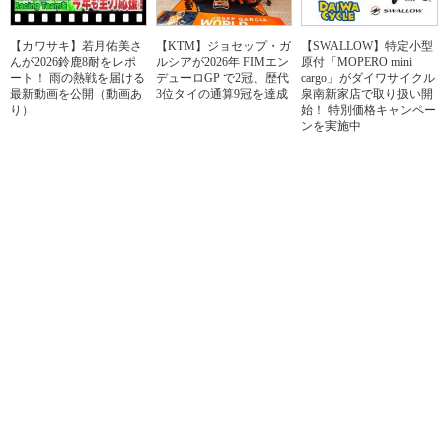
【カワサキ】若月佑美さ
【KTM】ジョセップ・ガ
【SWALLOW】特定小型
んが2026鈴鹿8耐をレポ
ルシアが2026年 FIMエン
原付「MOPERO mini
ート！ 雨の熱戦を届ける
デューロGP で2冠、歴代
cargo」がダイワサイクル
最新動画を公開（動画あ
3位タイの通算9冠を達成
泉南新家店で取り扱い開
り）
始！ 特別価格キャンペー
ンを実施中