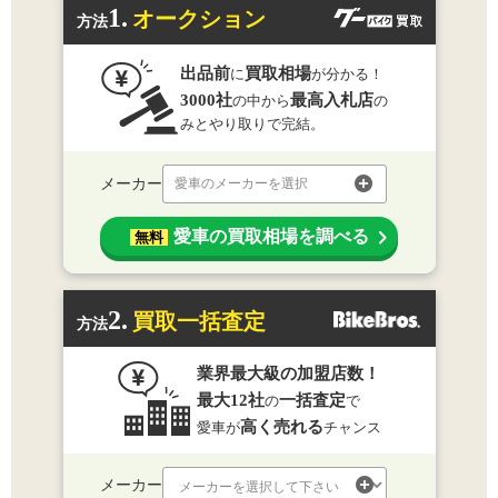
1.
オークション
方法
出品前
買取相場
に
が分かる！
3000社
最高入札店
の中から
の
みとやり取りで完結。
メーカー
愛車のメーカーを選択
愛車の買取相場を調べる
無料
2.
買取一括査定
方法
業界最大級の加盟店数！
最大12社
一括査定
の
で
高く売れる
愛車が
チャンス
メーカー