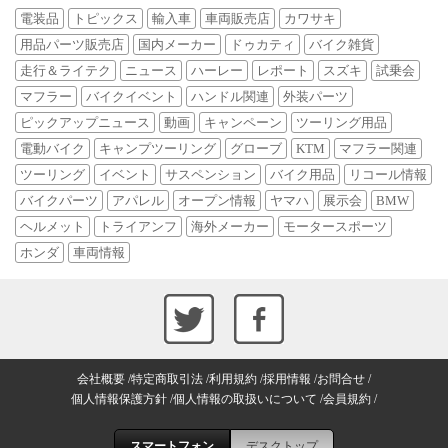
電装品
トピックス
輸入車
車両販売店
カワサキ
用品パーツ販売店
国内メーカー
ドゥカティ
バイク雑貨
走行＆ライテク
ニュース
ハーレー
レポート
スズキ
試乗会
マフラー
バイクイベント
ハンドル関連
外装パーツ
ピックアップニュース
動画
キャンペーン
ツーリング用品
電動バイク
キャンプツーリング
グローブ
KTM
マフラー関連
ツーリング
イベント
サスペンション
バイク用品
リコール情報
バイクパーツ
アパレル
オープン情報
ヤマハ
展示会
BMW
ヘルメット
トライアンフ
海外メーカー
モータースポーツ
ホンダ
車両情報
会社概要
特定商取引法
利用規約
採用情報
お問合せ
個人情報保護方針
個人情報の取扱いについて
会員規約
スマートフォン
デスクトップ