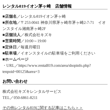
レンタル819イオン茅ヶ崎 店舗情報
■店舗名
／レンタル819イオン茅ヶ崎
■所在地
／〒253-0041 神奈川県茅ヶ崎市茅ヶ崎2-7-71 イオ
ンスタイル湘南茅ヶ崎2F
■店舗法人
／株式会社キズキ
■営業時間
／10:00～19:00
■定休日
／毎週月曜日
■駐車場
／イオンスタイルの駐車場をご利用ください
■ホームページ
・URL／https://www.rental819.com/area/shopinfo.php?
tenpoid=00125&area=3
お問い合わせ
株式会社キズキレンタルサービス
TEL／050-6861-8211
その他レンタル819に関する記事はこちら＞＞