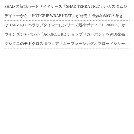
SHAD の新型ハードサイドケース「SHAD TERRA TR27」がカスタムジ
デイトナから「HOT GRIP WRAP HEAT」が発売！ 最高約80℃の巻き
QSTARZ の GPSラップタイマーにシリーズ最小ボディ「LT-9000S」が
ウインズジャパンが「A-FORCE RR チョップドカーボン」を9/10発売！
クシタニのモトクロス用ウェア「ムーブレーシングオフロードシリーズ」3アイテムが登