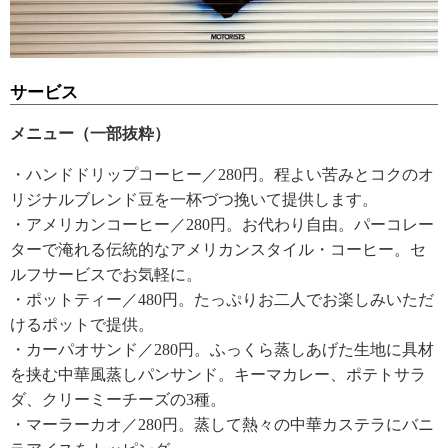
サービス
メニュー（一部抜粋）
・ハンドドリップコーヒー／280円。程よい苦みとコクのオ
リジナルブレンド豆を一杯づつ挽いて提供します。
・アメリカンコーヒー／280円。お代わり自由。パーコレー
ターで淹れる伝統的なアメリカンスタイル・コーヒー。セ
ルフサービスでお気軽に。
・ポットティー／480円。たっぷりお二人でお楽しみいただ
けるポットで提供。
・カーパオサンド／280円。ふっくら蒸しあげた生地に具材
を挟む中華風蒸しパンサンド。キーマカレー、ポテトサラ
ダ、クリーミーチーズの3種。
・マーラーカオ／280円。蒸して熱々の中華カステラにバニ