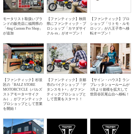
モータリスト取扱いブラ
【ファンティック】秋田
【ファンティック】プロ
ンドの販売店に福岡県の
県にファンティック・プ
ショップ「リトモ・ルモ
「4ing Custom Pro Shop」
ロショップ「カマダサイ
ロッソ」が八王子市へ移
が追加
クル ex」がオープン！
転オープン！
【ファンティック】杉並
【ファンティック】京都
【サイン・ハウス】ラン
区の「BALZ STORE
市のバイクショップ「デ
ブレッタショールームが
MOTORCYCLE（バルズ
タンスモト+」がファン
3月より規模を拡大して
ストアモーターサイク
ティックプロショップと
世田谷区尾山台へ移転！
ル）」がファンティック
して営業をスタート！
プロショップとして営業
を開始！