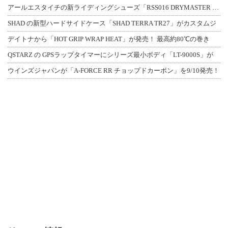
アールエスタイチの新ライディングシューズ「RSS016 DRYMASTER スト
SHAD の新型ハードサイドケース「SHAD TERRA TR27」がカスタムジ
デイトナから「HOT GRIP WRAP HEAT」が発売！ 最高約80℃の巻き
QSTARZ の GPSラップタイマーにシリーズ最小ボディ「LT-9000S」が
ウインズジャパンが「A-FORCE RR チョップドカーボン」を9/10発売！