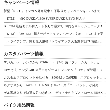
キャンペーン情報
新型「RESO」インカム発売記念！ 下取りキャンペーンを10/15まで延長して開
【KTM】「990 DUKE／1390 SUPER DUKE R EVO 購入サ
B+COM 最新モデル購入・下取りで最大9,000円をキャッシュバック！「B+F
【KTM】「890 SMT 購入サポートキャンペーン」を8/1～10/31まで実
【トライアンフ】関西最大規模「トライアンフ大阪東 開設準備室」がオープン！ 限定
カスタムパーツ情報
マジカルレーシングから MT-09／SP（24）用「フレームガード」が登場！
RPM から ホンダ GROM用エキゾーストシステム「RPM」が登場！（動画あり
カスタムスプロケットを見せる、Z900RS／CAFE用「スプロケットカバーフルキ
ネクサスから KAWASAKI H2 SX（18-22）用「ニーパッド」が発売！
ゲル素材入りで快適＆足つき向上！ デイトナから Vストローム250SX用「快適ロ
バイク用品情報