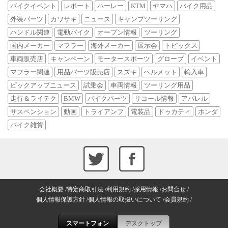
バイクイベント
レポート
ハーレー
KTM
ヤマハ
バイク用品
外装パーツ
カワサキ
ニュース
キャンプツーリング
ハンドル関連
電動バイク
オープン情報
ツーリング
国内メーカー
マフラー
海外メーカー
展示会
トピックス
車両販売店
キャンペーン
モータースポーツ
グローブ
イベント
マフラー関連
用品パーツ販売店
スズキ
ヘルメット
輸入車
ピックアップニュース
試乗会
車両情報
ツーリング用品
走行＆ライテク
BMW
バイクパーツ
リコール情報
アパレル
サスペンション
動画
トライアンフ
電装品
ドゥカティ
ホンダ
バイク雑貨
会社概要
特定商取引法
利用規約
採用情報
お問合せ
個人情報保護方針
個人情報の取扱いについて
会員規約
スマートフォン
デスクトップ