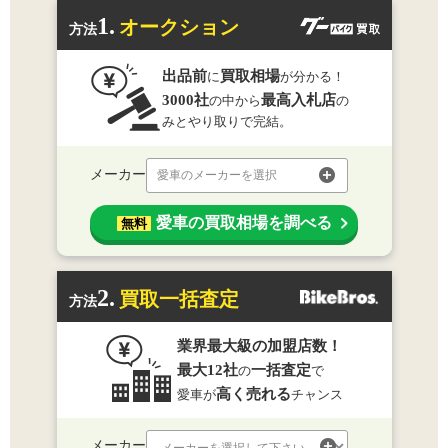
1.
オークション
方法
出品前
買取相場
に
が分かる！
3000社
最高入札店
の中から
の
みとやり取りで完結。
メーカー
愛車のメーカーを選択
愛車の買取相場を調べる
無料
2.
買取一括査定
方法
業界最大級の加盟店数！
最大12社
一括査定
の
で
高く売れる
愛車が
チャンス
メーカー