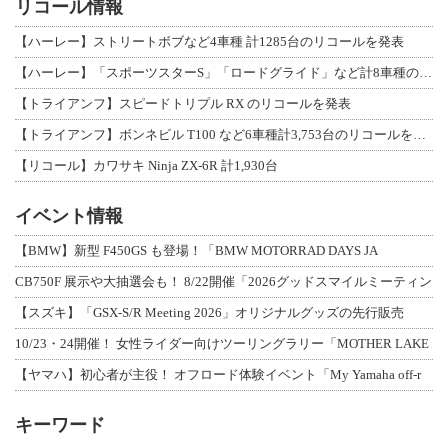
リコール情報
【ハーレー】ストリートボブなど4車種 計1285台のリコールを発表
【ハーレー】「スポーツスターS」「ロードグライド」など計8車種のリコールを発表
【トライアンフ】スピードトリプル RX のリコールを発表
【トライアンフ】ボンネビル T100 など6車種計3,753台のリコールを発表
【リコール】カワサキ Ninja ZX-6R 計1,930台
イベント情報
【BMW】新型 F450GS も登場！「BMW MOTORRAD DAYS JA
CB750F 展示や大抽選会も！ 8/22開催「2026グッドスマイルミーティン
【スズキ】「GSX-S/R Meeting 2026」オリジナルグッズの先行販売
10/23・24開催！ 女性ライダー向けツーリングラリー「MOTHER LAKE
【ヤマハ】初心者が主役！ オフロード体験イベント「My Yamaha off-r
キーワード