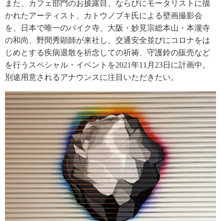
また、カフェ部門のお披露目、ならびにモータリストに描
かれたアーティスト、カトウノブキ氏による壁画撮影会
を、日本で唯一のバイク寺、大阪・妙見宗総本山・本瀧寺
の和尚、野間秀顕師が来社し、交通安全並びにコロナをは
じめとする疾病退散を祈念しての祈祷、守護鈴の販売など
を行うスペシャル・イベントを2021年11月23日に計画中。
別途用意されるアナウンスに注目いただきたい。