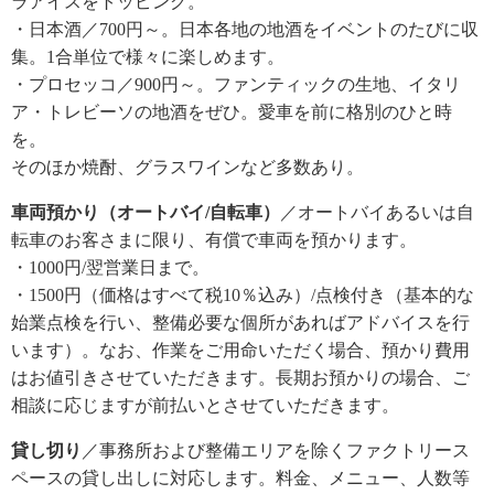
ラアイスをトッピング。
・日本酒／700円～。日本各地の地酒をイベントのたびに収
集。1合単位で様々に楽しめます。
・プロセッコ／900円～。ファンティックの生地、イタリ
ア・トレビーソの地酒をぜひ。愛車を前に格別のひと時
を。
そのほか焼酎、グラスワインなど多数あり。
車両預かり（オートバイ/自転車）
／オートバイあるいは自
転車のお客さまに限り、有償で車両を預かります。
・1000円/翌営業日まで。
・1500円（価格はすべて税10％込み）/点検付き（基本的な
始業点検を行い、整備必要な個所があればアドバイスを行
います）。なお、作業をご用命いただく場合、預かり費用
はお値引きさせていただきます。長期お預かりの場合、ご
相談に応じますが前払いとさせていただきます。
貸し切り
／事務所および整備エリアを除くファクトリース
ペースの貸し出しに対応します。料金、メニュー、人数等