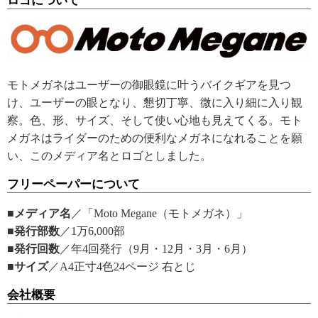
ロゴについて
モトメガネはユーザーの御眼鏡に叶うバイクギアを見つ
け、ユーザーの眼となり、懇切丁寧、微に入り細に入り観
察。色、形、サイズ、そして使い心地も見えてくる。モト
メガネはライダーのための便利なメガネになれることを願
い、このメディア名とロゴとしました。
フリーペーパーについて
■メディア名
／「Moto Megane（モトメガネ）」
■発行部数
／1万6,000部
■発行回数
／年4回発行（9月・12月・3月・6月）
■サイズ
／A4正寸4色24ページ 右とじ
会社概要