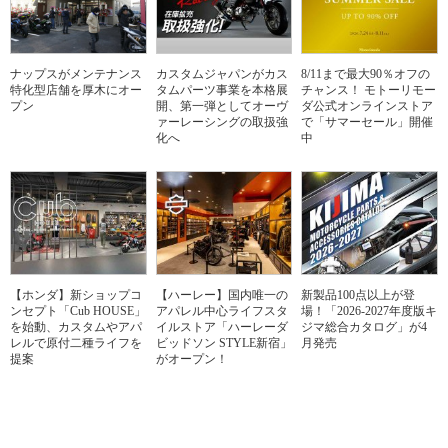
ナップスがメンテナンス
カスタムジャパンがカス
8/11まで最大90％オフの
特化型店舗を厚木にオー
タムパーツ事業を本格展
チャンス！ モトーリモー
プン
開、第一弾としてオーヴ
ダ公式オンラインストア
ァーレーシングの取扱強
で「サマーセール」開催
化へ
中
【ホンダ】新ショップコ
【ハーレー】国内唯一の
新製品100点以上が登
ンセプト「Cub HOUSE」
アパレル中心ライフスタ
場！「2026-2027年度版キ
を始動、カスタムやアパ
イルストア「ハーレーダ
ジマ総合カタログ」が4
レルで原付二種ライフを
ビッドソン STYLE新宿」
月発売
提案
がオープン！