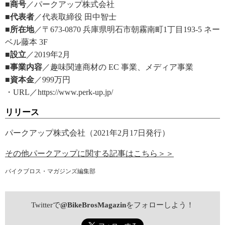
■商号
／パークアップ株式会社
■代表者
／代表取締役 田中智士
■所在地
／〒673-0870 兵庫県明石市朝霧南町1丁目193-5 ネー
ベル藤本 3F
■設立
／2019年2月
■事業内容
／趣味関連商材の EC 事業、メディア事業
■資本金
／999万円
・URL／https://www.perk-up.jp/
リリース
パークアップ株式会社（2021年2月17日発行）
その他パークアップに関する記事はこちら＞＞
バイクブロス・マガジンズ編集部
Twitterで
@BikeBrosMagazin
をフォローしよう！