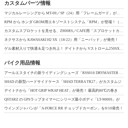
カスタムパーツ情報
マジカルレーシングから MT-09／SP（24）用「フレームガード」が登場！
RPM から ホンダ GROM用エキゾーストシステム「RPM」が登場！（動画あり
カスタムスプロケットを見せる、Z900RS／CAFE用「スプロケットカバーフルキ
ネクサスから KAWASAKI H2 SX（18-22）用「ニーパッド」が発売！
ゲル素材入りで快適＆足つき向上！ デイトナから Vストローム250SX用「快適ロ
バイク用品情報
アールエスタイチの新ライディングシューズ「RSS016 DRYMASTER スト
SHAD の新型ハードサイドケース「SHAD TERRA TR27」がカスタムジ
デイトナから「HOT GRIP WRAP HEAT」が発売！ 最高約80℃の巻き
QSTARZ の GPSラップタイマーにシリーズ最小ボディ「LT-9000S」が
ウインズジャパンが「A-FORCE RR チョップドカーボン」を9/10発売！