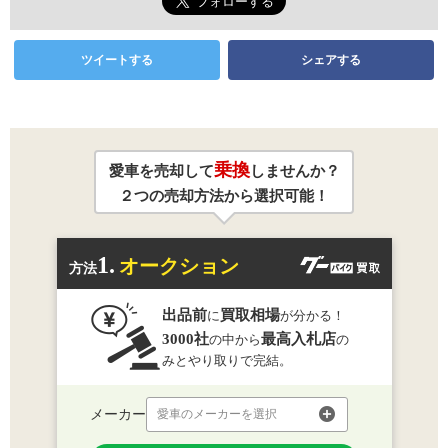
ツイートする
シェアする
乗換
愛車を売却して
しませんか？
２つの売却方法から選択可能！
1.
オークション
方法
出品前
買取相場
に
が分かる！
3000社
最高入札店
の中から
の
みとやり取りで完結。
メーカー
愛車のメーカーを選択