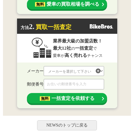
愛車の買取相場を調べる
無料
2.
買取一括査定
方法
業界最大級の加盟店数！
最大12社
一括査定
の
で
高く売れる
愛車が
チャンス
メーカー
郵便番号
一括査定を依頼する
無料
NEWSのトップに戻る