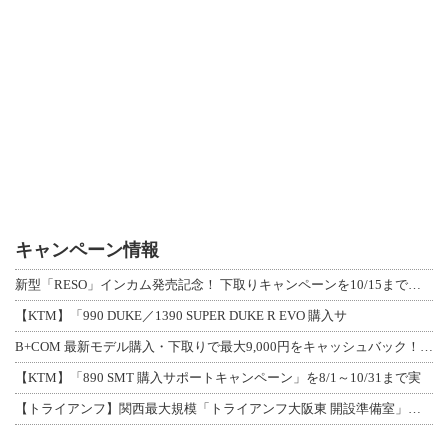
キャンペーン情報
新型「RESO」インカム発売記念！ 下取りキャンペーンを10/15まで延長して開
【KTM】「990 DUKE／1390 SUPER DUKE R EVO 購入サ
B+COM 最新モデル購入・下取りで最大9,000円をキャッシュバック！「B+F
【KTM】「890 SMT 購入サポートキャンペーン」を8/1～10/31まで実
【トライアンフ】関西最大規模「トライアンフ大阪東 開設準備室」がオープン！ 限定