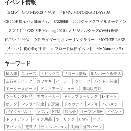
イベント情報
【BMW】新型 F450GS も登場！「BMW MOTORRAD DAYS JA
CB750F 展示や大抽選会も！ 8/22開催「2026グッドスマイルミーティン
【スズキ】「GSX-S/R Meeting 2026」オリジナルグッズの先行販売
10/23・24開催！ 女性ライダー向けツーリングラリー「MOTHER LAKE
【ヤマハ】初心者が主役！ オフロード体験イベント「My Yamaha off-r
キーワード
輸入車
ニュース
トピックス
リコール情報
用品パーツ販売店
走行＆ライテク
カワサキ
ハーレー
グローブ
ハンドル関連
モータースポーツ
ピックアップニュース
車両販売店
ツーリング用品
国内メーカー
キャンプツーリング
レポート
ホンダ
マフラー関連
試乗会
ドゥカティ
スズキ
ヘルメット
バイクイベント
ヤマハ
KTM
展示会
オープン情報
イベント
トライアンフ
バイク用品
ツーリング
BMW
マフラー
アパレル
電装品
サスペンション
動画
外装パーツ