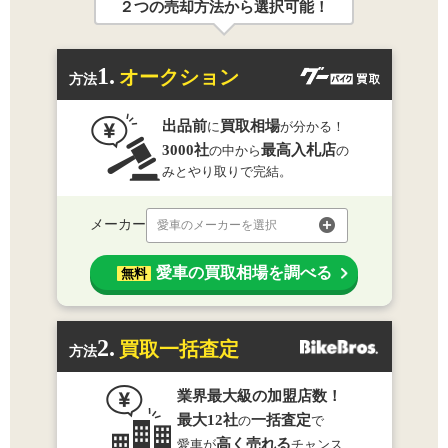
２つの売却方法から選択可能！
1.
オークション
方法
出品前
買取相場
に
が分かる！
3000社
最高入札店
の中から
の
みとやり取りで完結。
メーカー
愛車のメーカーを選択
愛車の買取相場を調べる
無料
2.
買取一括査定
方法
業界最大級の加盟店数！
最大12社
一括査定
の
で
高く売れる
愛車が
チャンス