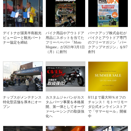
デイトナが渥美半島観光
バイク用品やアウトドア
パークアップ株式会社が
ビューローと観光パート
用品にスポットを当てた
バイクとアウトドア専門
ナー協定を締結
フリーペーパー「Moto
のフリーマガジン「パー
Megane」が2021年3月1日
クアップマガジン」を9/7
（月）に創刊
創刊
ナップスがメンテナンス
カスタムジャパンがカス
8/11まで最大90％オフの
特化型店舗を厚木にオー
タムパーツ事業を本格展
チャンス！ モトーリモー
プン
開、第一弾としてオーヴ
ダ公式オンラインストア
ァーレーシングの取扱強
で「サマーセール」開催
化へ
中