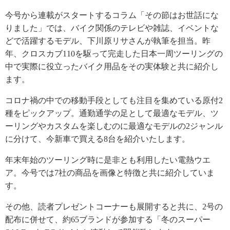
今号から連載がスタートするコラム「その節はお世話にな
りました」では、バイク関係のテレビや雑誌、イベントな
どで活躍するモデル、下川原リサさんが執筆を担当。昨
年、クロスカブ110を駆って完走した日本一周ツーリングの
中で実際に役立ったバイク用品をその実体験と共に紹介し
ます。
コロナ禍の中での移動手段としても注目を集めている原付2
種をピックアップ。通勤通学の足として最適なモデル、ツ
ーリングやカスタムを楽しむのに最適なモデルの2ジャンル
に分けて、今新車で買える8台を紹介いたします。
年末年始のツーリング時に是非とも利用したい電熱ウエ
ア。今号では7社の商品を画像と特徴と共に紹介していま
す。
その他、読者プレゼントコーナーも展開すると共に、2号の
配布に併せて、約65ブランドが参加する「冬のスーパー