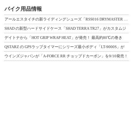
バイク用品情報
アールエスタイチの新ライディングシューズ「RSS016 DRYMASTER スト
SHAD の新型ハードサイドケース「SHAD TERRA TR27」がカスタムジ
デイトナから「HOT GRIP WRAP HEAT」が発売！ 最高約80℃の巻き
QSTARZ の GPSラップタイマーにシリーズ最小ボディ「LT-9000S」が
ウインズジャパンが「A-FORCE RR チョップドカーボン」を9/10発売！