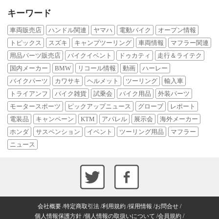
キーワード
車両販売店
ハンドル関連
ヤマハ
電動バイク
オープン情報
トピックス
スズキ
キャンプツーリング
車両情報
マフラー関連
用品パーツ販売店
バイクイベント
ドゥカティ
走行＆ライテク
国内メーカー
BMW
リコール情報
動画
ハーレー
バイクパーツ
カワサキ
ヘルメット
ツーリング
輸入車
トライアンフ
バイク雑貨
試乗会
バイク用品
外装パーツ
モータースポーツ
ピックアップニュース
グローブ
レポート
電装品
キャンペーン
KTM
アパレル
展示会
海外メーカー
ホンダ
サスペンション
イベント
ツーリング用品
マフラー
ニュース
会社概要
特定商取引法
利用規約
採用情報
お問合せ
個人情報保護方針
個人情報の取扱いについて
会員規約