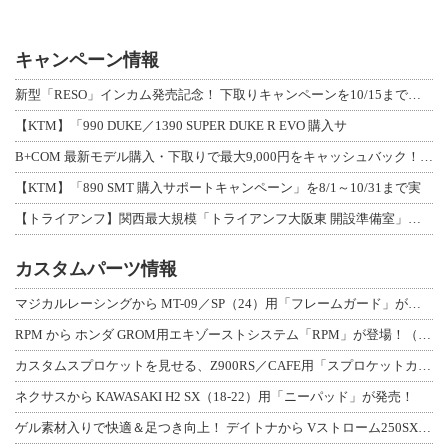
キャンペーン情報
新型「RESO」インカム発売記念！ 下取りキャンペーンを10/15まで延長して開
【KTM】「990 DUKE／1390 SUPER DUKE R EVO 購入サ
B+COM 最新モデル購入・下取りで最大9,000円をキャッシュバック！「B+F
【KTM】「890 SMT 購入サポートキャンペーン」を8/1～10/31まで実
【トライアンフ】関西最大規模「トライアンフ大阪東 開設準備室」がオープン！ 限定
カスタムパーツ情報
マジカルレーシングから MT-09／SP（24）用「フレームガード」が登場！
RPM から ホンダ GROM用エキゾーストシステム「RPM」が登場！（動画あり
カスタムスプロケットを見せる、Z900RS／CAFE用「スプロケットカバーフルキ
ネクサスから KAWASAKI H2 SX（18-22）用「ニーパッド」が発売！
ゲル素材入りで快適＆足つき向上！ デイトナから Vストローム250SX用「快適ロ