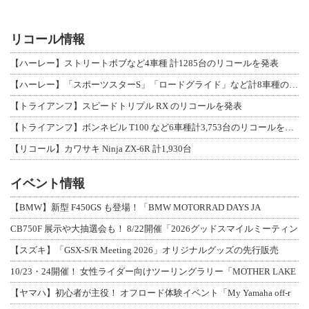
リコール情報
【ハーレー】ストリートボブなど4車種 計1285台のリコールを発表
【ハーレー】「スポーツスターS」「ロードグライド」など計8車種のリコールを発表
【トライアンフ】スピードトリプル RX のリコールを発表
【トライアンフ】ボンネビル T100 など6車種計3,753台のリコールを発表
【リコール】カワサキ Ninja ZX-6R 計1,930台
イベント情報
【BMW】新型 F450GS も登場！「BMW MOTORRAD DAYS JA
CB750F 展示や大抽選会も！ 8/22開催「2026グッドスマイルミーティン
【スズキ】「GSX-S/R Meeting 2026」オリジナルグッズの先行販売
10/23・24開催！ 女性ライダー向けツーリングラリー「MOTHER LAKE
【ヤマハ】初心者が主役！ オフロード体験イベント「My Yamaha off-r