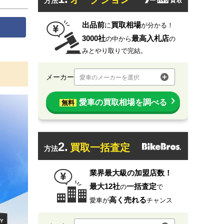
方法
出品前
買取相場
に
が分かる！
3000社
最高入札店
の中から
の
みとやり取りで完結。
メーカー
愛車のメーカーを選択
愛車の買取相場を調べる
無料
2.
買取一括査定
方法
業界最大級の加盟店数！
最大12社
一括査定
の
で
高く売れる
愛車が
チャンス