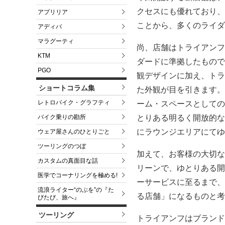
クセスにも優れており、
アプリリア
ことから、多くのライダ
アディバ
マラグーティ
尚、店舗はトライアンフ
KTM
ダードに準拠したもので
PGO
観デザインに加え、トラ
ショートコラム集
た外観が目を引きます。
レトロバイク・グラフティ
ーム・スペースとしての
とりある明るく開放的な
バイク乗りの勘所
にラウンジエリアにてゆ
ウェア屋さんのひとりごと
ツーリングのつぼ
加えて、お客様の大切な
カスタムの真面目な話
リーンで、ゆとりある開
医学でコーナリングを極める!
ーサービスに至るまで、
流浪ライター“のぶを”の『た
る店舗」になるものと考
びたび、旅へ』
ツーリング
トライアンフはブランド