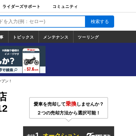
ライダーズサポート
コミュニティ
ライダーズサポート
バイク輸送
バイクガレージライ
バイク車両保険
ロードサービス
バイク試乗
コミュニティ
日記
ツーリング
カスタム
TOP
フ
TOP
事
トピックス
メンテナンス
ツーリング
トピックス
ホンダ
ヤマハ
スズキ
カワサキ
ハーレーダ
BMW
ドゥカティ
トライアン
メンテナンス
基本整備
部位別メンテ
工具の使い方
ツール100選
メンテのうん
一覧
ビッドソン
フ
一覧
ちく
ープン！
店
乗換
愛車を売却して
しませんか？
2
２つの売却方法から選択可能！
1.
オークション