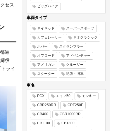
クセス
ビッグバイク
車両タイプ
ン
ネイキッド
スーパースポーツ
カフェレーサー
ネオクラシック
ボバー
スクランブラー
都港
オフロード
アドベンチャー
取締役：
アメリカン
クルーザー
「トライ
スクーター
絶版・旧車
車名
PCX
エイプ50
モンキー
CBR250RR
CRF250F
CB400
CBR1000RR
CB1100
CB1300