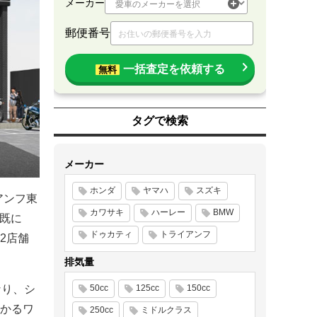
メーカー
郵便番号
一括査定を依頼する
無料
タグで検索
メーカー
ホンダ
ヤマハ
スズキ
アンフ東
カワサキ
ハーレー
BMW
は既に
ドゥカティ
トライアンフ
2店舗
排気量
なり、シ
50cc
125cc
150cc
かるワ
250cc
ミドルクラス