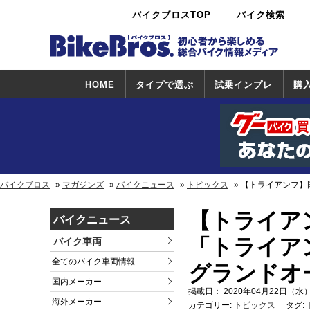
バイクブロスTOP
バイク検索
中古バイ
カタログ検
ショップ検
ク・新車検
索
索
索
HOME
タイプで選ぶ
試乗インプレ
購
スポーツ＆ネ
原付＆ミニバ
アメリカン＆
ビッグスクー
オフロード
試乗インプレ
ホンダ
ヤマハ
スズキ
カワサキ
ハーレー
BMW
トライアンフ
ドゥカティ
購
ホ
ヤ
ス
カ
イキッド
イク
クルーザー
ター
一覧
一
バイクブロス
マガジンズ
バイクニュース
トピックス
【トライアンフ】
【トライア
バイクニュース
「トライア
バイク車両
全てのバイク車両情報
グランドオ
国内メーカー
掲載日： 2020年04月22日（水）
海外メーカー
カテゴリー:
トピックス
タグ: