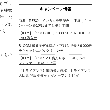
含むブラ
キャンペーン情報
る株式
運営して
新型「RESO」インカム発売記念！ 下取りキャ
ップあ
ンペーンを10/15まで延長して開
より、
【KTM】「990 DUKE／1390 SUPER DUKE R
EVO 購入サ
B+COM 最新モデル購入・下取りで最大9,000円
をキャッシュバック！「B+F
」をご
【KTM】「890 SMT 購入サポートキャンペー
ン」を8/1～10/31まで実
【トライアンフ】関西最大規模「トライアンフ
大阪東 開設準備室」がオープン！ 限定