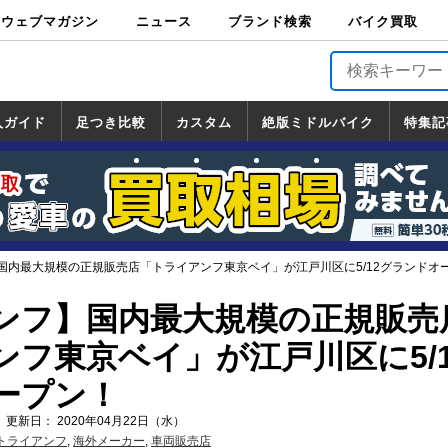
ウェブマガジン
ニュース
ブランド検索
バイク買取
バイクブロス・
原付＆ミニバイ
スポーツ＆ネイ
アメリカン＆ツ
ビッグスクータ
オフロード
バージンハーレ
バージンBMW
バージンドゥカ
バージントライ
ニュース
車両情報
イベント
キャンペ
トピック
バイク用
バイクパ
書籍・
サポート
お知らせ
ブランドを検
ブランドボイ
バイク買取
マガジンズ
ク
キッド
アラー
ー
ー
ティ
アンフ
TOP
ーン
ス
品
ーツ
DVD
索
ス
入ガイド
足つき比較
カスタム
絶版ミドルバイク
特集記
入ガイド
ンダ
マハ
ズキ
ワサキ
カスタム
ホンダ
ヤマハ
スズキ
カワサキ
道の駅調査隊
ツーリング情報局
日本の道50選
国道めぐり
林道ツーリング
絶版ミドルバイク
ホンダ
ヤマハ
スズキ
カワサキ
覧
一覧
一覧
国内最大規模の正規販売店「トライアンフ東京ベイ」が江戸川区に5/12グランドオ
ンフ】国内最大規模の正規販売
ンフ東京ベイ」が江戸川区に5/1
ープン！
 更新日： 2020年04月22日（水）
トライアンフ
,
海外メーカー
,
車両販売店