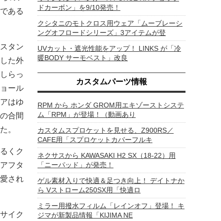
ドカーボン」を9/10発売！
である
クシタニのモトクロス用ウェア「ムーブレーシ
ングオフロードシリーズ」3アイテムが登
舗スタン
UVカット・遮光性能をアップ！ LINKS が「冷
暖BODY サーモベスト」改良
一した外
しらっ
カスタムパーツ情報
ョール
アはゆ
RPM から ホンダ GROM用エキゾーストシステ
ム「RPM」が登場！（動画あり
の合間
た。
カスタムスプロケットを見せる、Z900RS／
CAFE用「スプロケットカバーフルキ
るくク
ネクサスから KAWASAKI H2 SX（18-22）用
アフタ
「ニーパッド」が発売！
愛され
ゲル素材入りで快適＆足つき向上！ デイトナか
ら Vストローム250SX用「快適ロ
ミラー用撥水フィルム「レインオフ」登場！ キ
サイク
ジマが新製品情報「KIJIMA NE