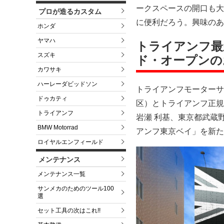
ークスペースの開口も大
プロが造るカスタム
に便利だろう。興味のあ
ホンダ
ヤマハ
トライアンフ最
スズキ
ド・オープンの
カワサキ
ハーレーダビッドソン
トライアンフモーターサ
ドゥカティ
区）とトライアンフ正規販
トライアンフ
岩瀬 利基、東京都武蔵
BMW Motorrad
アンフ東京ベイ」を新た
ロイヤルエンフィールド
メンテナンス
メンテナンス一覧
サンメカのためのツール100
選
セット工具の次はこれ!!