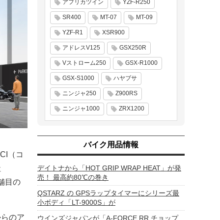
アフリカツイン
YZF-R250
SR400
MT-07
MT-09
YZF-R1
XSR900
アドレスV125
GSX250R
Vストローム250
GSX-R1000
GSX-S1000
ハヤブサ
ニンジャ250
Z900RS
ニンジャ1000
ZRX1200
バイク用品情報
CI（コ
社
デイトナから「HOT GRIP WRAP HEAT」が発
売！ 最高約80℃の巻き
舗目の
QSTARZ の GPSラップタイマーにシリーズ最
小ボディ「LT-9000S」が
からのア
ウインズジャパンが「A-FORCE RR チョップ