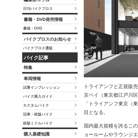
日刊バイクブロス
書籍・DVD発売情報
書籍・DVD
バイクブロスのお知らせ
バイクブロス通販
バイク記事
特集
車両情報
トライアンフと正規販売店
試乗インプレッション
京ベイ（東京都江戸川区
バイク購入ガイド
「トライアンフ東京（東
カスタムバイク
目となる。
旧車・絶版バイク
絶版ミドルバイク
国内最大規模を誇るこの
購入基礎知識
ョールームやラウンジエ