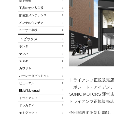
基本整備
工具の使い方実践
部位別メンテナンス
メンテのウンチク
ユーザー車検
トピックス
ホンダ
ヤマハ
スズキ
カワサキ
ハーレーダビッドソン
トライアンフ正規販売店
ビューエル
ーポレート・アイデンテ
BMW Motorrad
SONIC MOTORS
トライアンフ
トライアンフ正規販売店
ドゥカティ
今回開設する新店舗は、
モトグッツィ