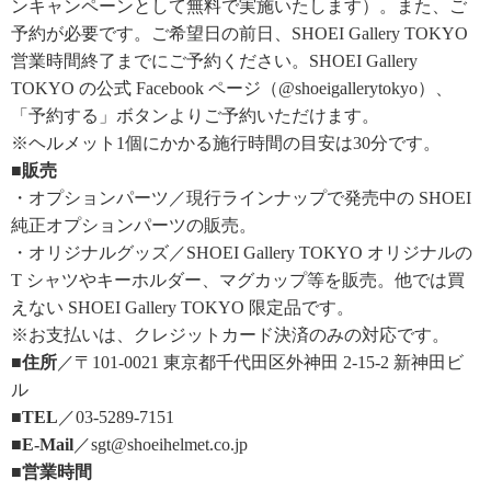
ンキャンペーンとして無料で実施いたします）。また、ご
予約が必要です。ご希望日の前日、SHOEI Gallery TOKYO
営業時間終了までにご予約ください。SHOEI Gallery
TOKYO の公式 Facebook ページ（@shoeigallerytokyo）、
「予約する」ボタンよりご予約いただけます。
※ヘルメット1個にかかる施行時間の目安は30分です。
■販売
・オプションパーツ／現行ラインナップで発売中の SHOEI
純正オプションパーツの販売。
・オリジナルグッズ／SHOEI Gallery TOKYO オリジナルの
T シャツやキーホルダー、マグカップ等を販売。他では買
えない SHOEI Gallery TOKYO 限定品です。
※お支払いは、クレジットカード決済のみの対応です。
■住所
／〒101-0021 東京都千代田区外神田 2-15-2 新神田ビ
ル
■TEL
／03-5289-7151
■E-Mail
／sgt@shoeihelmet.co.jp
■営業時間