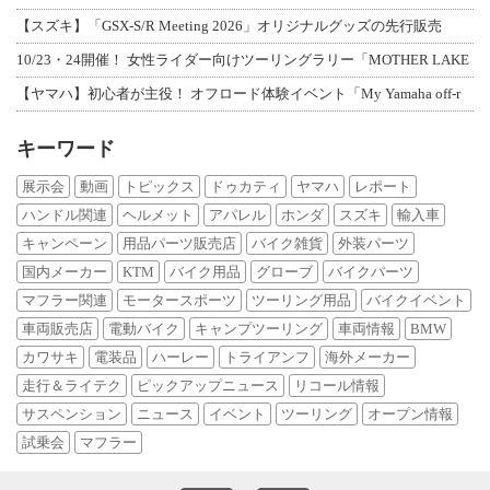
【スズキ】「GSX-S/R Meeting 2026」オリジナルグッズの先行販売
10/23・24開催！ 女性ライダー向けツーリングラリー「MOTHER LAKE
【ヤマハ】初心者が主役！ オフロード体験イベント「My Yamaha off-r
キーワード
展示会
動画
トピックス
ドゥカティ
ヤマハ
レポート
ハンドル関連
ヘルメット
アパレル
ホンダ
スズキ
輸入車
キャンペーン
用品パーツ販売店
バイク雑貨
外装パーツ
国内メーカー
KTM
バイク用品
グローブ
バイクパーツ
マフラー関連
モータースポーツ
ツーリング用品
バイクイベント
車両販売店
電動バイク
キャンプツーリング
車両情報
BMW
カワサキ
電装品
ハーレー
トライアンフ
海外メーカー
走行＆ライテク
ピックアップニュース
リコール情報
サスペンション
ニュース
イベント
ツーリング
オープン情報
試乗会
マフラー