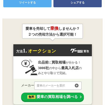
ツイートする
シェアする
乗換
愛車を売却して
しませんか？
２つの売却方法から選択可能！
1.
オークション
方法
出品前
買取相場
に
が分かる！
3000社
最高入札店
の中から
の
みとやり取りで完結。
メーカー
愛車のメーカーを選択
愛車の買取相場を調べる
無料