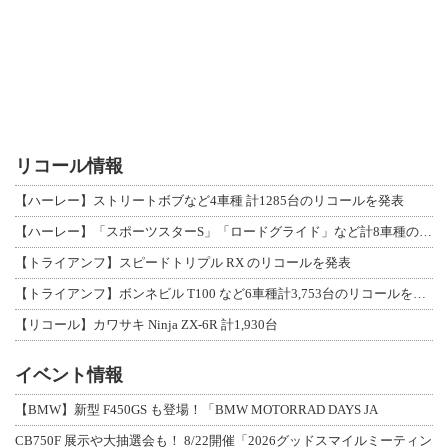
リコール情報
【ハーレー】ストリートボブなど4車種 計1285台のリコールを発表
【ハーレー】「スポーツスターS」「ロードグライド」など計8車種のリコールを発表
【トライアンフ】スピードトリプル RX のリコールを発表
【トライアンフ】ボンネビル T100 など6車種計3,753台のリコールを発表
【リコール】カワサキ Ninja ZX-6R 計1,930台
イベント情報
【BMW】新型 F450GS も登場！「BMW MOTORRAD DAYS JA
CB750F 展示や大抽選会も！ 8/22開催「2026グッドスマイルミーティン