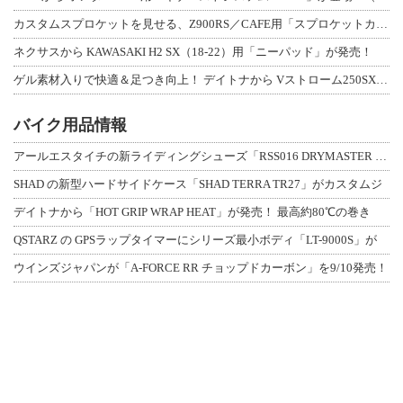
カスタムスプロケットを見せる、Z900RS／CAFE用「スプロケットカバーフルキ
ネクサスから KAWASAKI H2 SX（18-22）用「ニーパッド」が発売！
ゲル素材入りで快適＆足つき向上！ デイトナから Vストローム250SX用「快適ロ
バイク用品情報
アールエスタイチの新ライディングシューズ「RSS016 DRYMASTER スト
SHAD の新型ハードサイドケース「SHAD TERRA TR27」がカスタムジ
デイトナから「HOT GRIP WRAP HEAT」が発売！ 最高約80℃の巻き
QSTARZ の GPSラップタイマーにシリーズ最小ボディ「LT-9000S」が
ウインズジャパンが「A-FORCE RR チョップドカーボン」を9/10発売！