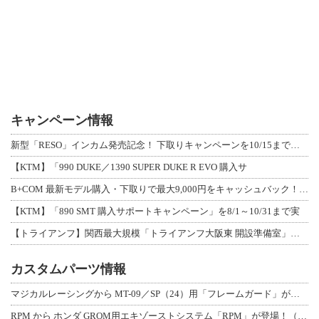
キャンペーン情報
新型「RESO」インカム発売記念！ 下取りキャンペーンを10/15まで延長して開
【KTM】「990 DUKE／1390 SUPER DUKE R EVO 購入サ
B+COM 最新モデル購入・下取りで最大9,000円をキャッシュバック！「B+F
【KTM】「890 SMT 購入サポートキャンペーン」を8/1～10/31まで実
【トライアンフ】関西最大規模「トライアンフ大阪東 開設準備室」がオープン！ 限定
カスタムパーツ情報
マジカルレーシングから MT-09／SP（24）用「フレームガード」が登場！
RPM から ホンダ GROM用エキゾーストシステム「RPM」が登場！（動画あり