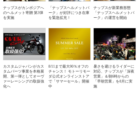
ナップスがカンボジアへ
「ナップスヘルメットパ
ナップスが新業務形態
のヘルメット寄贈 第3弾
ーク」が好評につき在庫
「ナップスヘルメットパ
を実施
を緊急拡充！
ーク」の運営を開始
カスタムジャパンがカス
8/11まで最大90％オフの
暑さを避けるライダーに
タムパーツ事業を本格展
チャンス！ モトーリモー
対応、ナップスが「深夜
開、第一弾としてオーヴ
ダ公式オンラインストア
営業」＆朝6時からの
ァーレーシングの取扱強
で「サマーセール」開催
「早朝営業」を8月に実
化へ
中
施