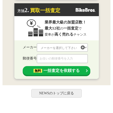
2.
買取一括査定
方法
業界最大級の加盟店数！
最大12社
一括査定
の
で
高く売れる
愛車が
チャンス
メーカー
郵便番号
一括査定を依頼する
無料
NEWSのトップに戻る