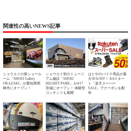
関連性の高いNEWS記事
ショウエイの新ショール
ショウエイ初のミュージ
はとやのバイク用品が最
ーム「SHOEI Gallery
アム施設「SHOEI
大50％OFF！ 6/4スター
OKAZAKI」が愛知県岡
HELMET PARK」が4/17
ト「楽天スーパー
崎市にオープン！
茨城にオープン！ 体験型
SALE」でクーポンを配
コンテンツも展開
布