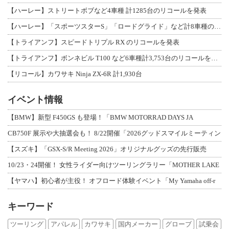
【ハーレー】ストリートボブなど4車種 計1285台のリコールを発表
【ハーレー】「スポーツスターS」「ロードグライド」など計8車種のリコールを発表
【トライアンフ】スピードトリプル RX のリコールを発表
【トライアンフ】ボンネビル T100 など6車種計3,753台のリコールを発表
【リコール】カワサキ Ninja ZX-6R 計1,930台
イベント情報
【BMW】新型 F450GS も登場！「BMW MOTORRAD DAYS JA
CB750F 展示や大抽選会も！ 8/22開催「2026グッドスマイルミーティン
【スズキ】「GSX-S/R Meeting 2026」オリジナルグッズの先行販売
10/23・24開催！ 女性ライダー向けツーリングラリー「MOTHER LAKE
【ヤマハ】初心者が主役！ オフロード体験イベント「My Yamaha off-r
キーワード
ツーリング
アパレル
カワサキ
国内メーカー
グローブ
試乗会