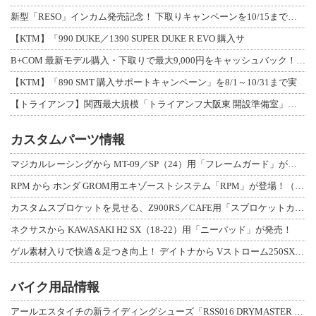
新型「RESO」インカム発売記念！ 下取りキャンペーンを10/15まで延長して開
【KTM】「990 DUKE／1390 SUPER DUKE R EVO 購入サ
B+COM 最新モデル購入・下取りで最大9,000円をキャッシュバック！「B+F
【KTM】「890 SMT 購入サポートキャンペーン」を8/1～10/31まで実
【トライアンフ】関西最大規模「トライアンフ大阪東 開設準備室」がオープン！ 限定
カスタムパーツ情報
マジカルレーシングから MT-09／SP（24）用「フレームガード」が登場！
RPM から ホンダ GROM用エキゾーストシステム「RPM」が登場！（動画あり
カスタムスプロケットを見せる、Z900RS／CAFE用「スプロケットカバーフルキ
ネクサスから KAWASAKI H2 SX（18-22）用「ニーパッド」が発売！
ゲル素材入りで快適＆足つき向上！ デイトナから Vストローム250SX用「快適ロ
バイク用品情報
アールエスタイチの新ライディングシューズ「RSS016 DRYMASTER スト