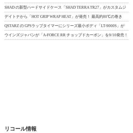
SHAD の新型ハードサイドケース「SHAD TERRA TR27」がカスタムジ
デイトナから「HOT GRIP WRAP HEAT」が発売！ 最高約80℃の巻き
QSTARZ の GPSラップタイマーにシリーズ最小ボディ「LT-9000S」が
ウインズジャパンが「A-FORCE RR チョップドカーボン」を9/10発売！
リコール情報