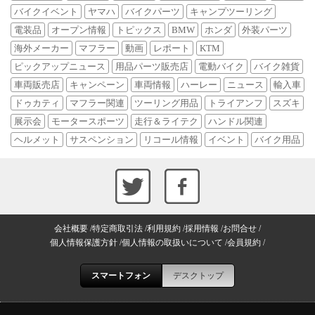
バイクイベント
ヤマハ
バイクパーツ
キャンプツーリング
電装品
オープン情報
トピックス
BMW
ホンダ
外装パーツ
海外メーカー
マフラー
動画
レポート
KTM
ピックアップニュース
用品パーツ販売店
電動バイク
バイク雑貨
車両販売店
キャンペーン
車両情報
ハーレー
ニュース
輸入車
ドゥカティ
マフラー関連
ツーリング用品
トライアンフ
スズキ
展示会
モータースポーツ
走行＆ライテク
ハンドル関連
ヘルメット
サスペンション
リコール情報
イベント
バイク用品
会社概要
特定商取引法
利用規約
採用情報
お問合せ
個人情報保護方針
個人情報の取扱いについて
会員規約
スマートフォン
デスクトップ