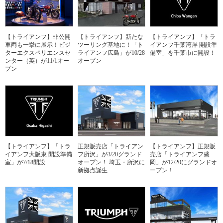
【トライアンフ】非公開
【トライアンフ】新たな
【トライアンフ】「トラ
車両も一挙に展示！ビジ
ツーリング基地に！「ト
イアンフ千葉湾岸 開設準
ターエクスペリエンスセ
ライアンフ広島」が10/28
備室」を千葉市に開設！
ンター（英）が11/1オー
オープン
プン
【トライアンフ】「トラ
正規販売店「トライアン
【トライアンフ】正規販
イアンフ大阪東 開設準備
フ所沢」が3/20グランド
売店「トライアンフ盛
室」が7/18開設
オープン！ 埼玉・所沢に
岡」が12/20にグランドオ
新拠点誕生
ープン！