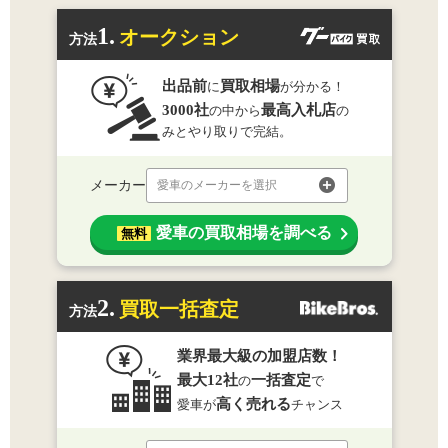
1.
オークション
方法
出品前
買取相場
に
が分かる！
3000社
最高入札店
の中から
の
みとやり取りで完結。
メーカー
愛車のメーカーを選択
愛車の買取相場を調べる
無料
2.
買取一括査定
方法
業界最大級の加盟店数！
最大12社
一括査定
の
で
高く売れる
愛車が
チャンス