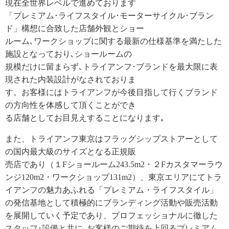
現在全世界レベルで進めております
「プレミアム･ライフスタイル･モーターサイクル･ブラン
ド」構想に合致した店舗外観とショー
ルーム､ワークショップに関する最新の仕様基準を満たした
施設となっており､ショールームの
規模だけに留まらず､トライアンフ･ブランドを最大限に表
現された内装設計がなされておりま
す。お客様にはトライアンフが今後目指して行くブランド
の方向性を体感して頂くことができ
る店舗としてお目見えすることになります｡
また、トライアンフ東京はフラッグシップストアーとして
の国内最大級のサイズとなる正規販
売店であり（１Fショールーム243.5m2・２Fカスタマーラウ
ンジ120m2・ワークショップ131m2）、東京エリアにてトラ
イアンフの魅力あふれる「プレミアム・ライフスタイル」
の発信基地として積極的にブランディング活動や販売活動
を展開していく予定であり、プロフェッショナルに徹した
スタッフ･設備と共に､お客様のご期待を上回るプレミアム