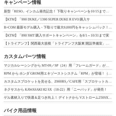
キャンペーン情報
新型「RESO」インカム発売記念！ 下取りキャンペーンを10/15まで延長して開
【KTM】「990 DUKE／1390 SUPER DUKE R EVO 購入サ
B+COM 最新モデル購入・下取りで最大9,000円をキャッシュバック！「B+F
【KTM】「890 SMT 購入サポートキャンペーン」を8/1～10/31まで実
【トライアンフ】関西最大規模「トライアンフ大阪東 開設準備室」がオープン！ 限定
カスタムパーツ情報
マジカルレーシングから MT-09／SP（24）用「フレームガード」が登場！
RPM から ホンダ GROM用エキゾーストシステム「RPM」が登場！（動画あり
カスタムスプロケットを見せる、Z900RS／CAFE用「スプロケットカバーフルキ
ネクサスから KAWASAKI H2 SX（18-22）用「ニーパッド」が発売！
ゲル素材入りで快適＆足つき向上！ デイトナから Vストローム250SX用「快適ロ
バイク用品情報