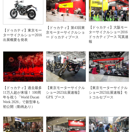
【ドゥカティ】大阪モー
【ドゥカティ】第43回東
【ドゥカティ】東京モー
ターサイクルショー2016
京モーターサイクルショ
ターサイクルショー2016
ドゥカティブース 写真速
ー ドゥカティブース
出展概要を発表
報
【ドゥカティ】過去最多
【東京モーターサイクル
【東京モーターサイクル
11万人超が来場！ 100周
ショー2023出展速報】
ショー2023出展速報】モ
年を祝う「World Ducati
GPX ブース
トコルセブース
Week 2026」で新型車も
初公開（動画あり）