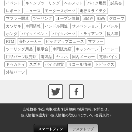
イベント
キャンプツーリング
ヘルメット
バイク用品
試乗会
レポート
ニュース
モータースポーツ
走行＆ライテク
マフラー関連
ツーリング
オープン情報
BMW
動画
グローブ
カワサキ
車両情報
ハンドル関連
サスペンション
アパレル
ホンダ
バイクイベント
バイクパーツ
トライアンフ
輸入車
KTM
海外メーカー
ピックアップニュース
マフラー
ツーリング用品
展示会
車両販売店
キャンペーン
ハーレー
用品パーツ販売店
電装品
ヤマハ
国内メーカー
電動バイク
ドゥカティ
スズキ
バイク雑貨
リコール情報
トピックス
外装パーツ
会社概要
特定商取引法
利用規約
採用情報
お問合せ
個人情報保護方針
個人情報の取扱いについて
会員規約
スマートフォン
デスクトップ