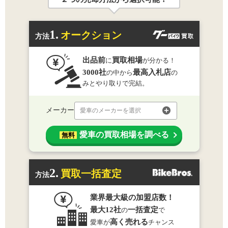
1.
オークション
方法
出品前
買取相場
に
が分かる！
3000社
最高入札店
の中から
の
みとやり取りで完結。
メーカー
愛車のメーカーを選択
愛車の買取相場を調べる
無料
2.
買取一括査定
方法
業界最大級の加盟店数！
最大12社
一括査定
の
で
高く売れる
愛車が
チャンス