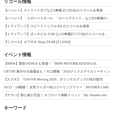
リコール情報
【ハーレー】ストリートボブなど4車種 計1285台のリコールを発表
【ハーレー】「スポーツスターS」「ロードグライド」など計8車種のリコールを発表
【トライアンフ】スピードトリプル RX のリコールを発表
【トライアンフ】ボンネビル T100 など6車種計3,753台のリコールを発表
【リコール】カワサキ Ninja ZX-6R 計1,930台
イベント情報
【BMW】新型 F450GS も登場！「BMW MOTORRAD DAYS JA
CB750F 展示や大抽選会も！ 8/22開催「2026グッドスマイルミーティン
【スズキ】「GSX-S/R Meeting 2026」オリジナルグッズの先行販売
10/23・24開催！ 女性ライダー向けツーリングラリー「MOTHER LAKE
【ヤマハ】初心者が主役！ オフロード体験イベント「My Yamaha off-r
キーワード