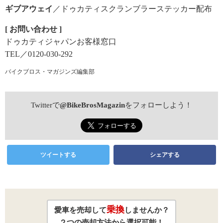
ギブアウェイ
／ドゥカティスクランブラーステッカー配布
[ お問い合わせ ]
ドゥカティジャパンお客様窓口
TEL／0120-030-292
バイクブロス・マガジンズ編集部
Twitterで
@BikeBrosMagazin
をフォローしよう！
ツイートする
シェアする
乗換
愛車を売却して
しませんか？
２つの売却方法から選択可能！