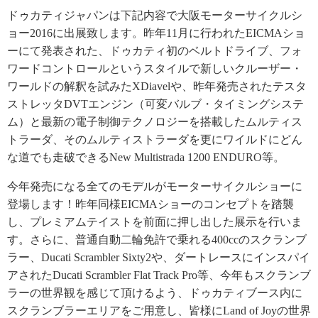
ドゥカティジャパンは下記内容で大阪モーターサイクルシ
ョー2016に出展致します。昨年11月に行われたEICMAショ
ーにて発表された、ドゥカティ初のベルトドライブ、フォ
ワードコントロールというスタイルで新しいクルーザー・
ワールドの解釈を試みたXDiavelや、昨年発売されたテスタ
ストレッタDVTエンジン（可変バルブ・タイミングシステ
ム）と最新の電子制御テクノロジーを搭載したムルティス
トラーダ、そのムルティストラーダを更にワイルドにどん
な道でも走破できるNew Multistrada 1200 ENDURO等。
今年発売になる全てのモデルがモーターサイクルショーに
登場します！昨年同様EICMAショーのコンセプトを踏襲
し、プレミアムテイストを前面に押し出した展示を行いま
す。さらに、普通自動二輪免許で乗れる400ccのスクランブ
ラー、Ducati Scrambler Sixty2や、ダートレースにインスパイ
アされたDucati Scrambler Flat Track Pro等、今年もスクランブ
ラーの世界観を感じて頂けるよう、ドゥカティブース内に
スクランブラーエリアをご用意し、皆様にLand of Joyの世界