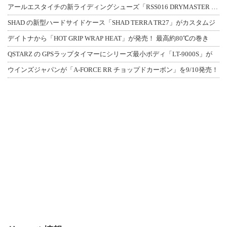
アールエスタイチの新ライディングシューズ「RSS016 DRYMASTER スト
SHAD の新型ハードサイドケース「SHAD TERRA TR27」がカスタムジ
デイトナから「HOT GRIP WRAP HEAT」が発売！ 最高約80℃の巻き
QSTARZ の GPSラップタイマーにシリーズ最小ボディ「LT-9000S」が
ウインズジャパンが「A-FORCE RR チョップドカーボン」を9/10発売！