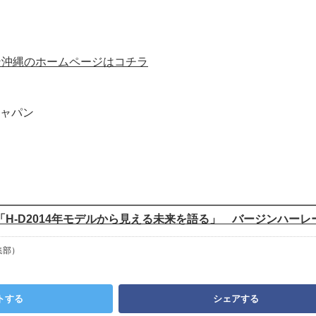
ン沖縄のホームページはコチラ
ャパン
「H-D2014年モデルから見える未来を語る」 バージンハーレ
集部）
トする
シェアする