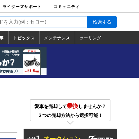
ライダーズサポート
コミュニティ
ライダーズサポート
バイク輸送
バイクガレージライ
バイク車両保険
ロードサービス
バイク試乗
コミュニティ
日記
ツーリング
カスタム
TOP
フ
TOP
事
トピックス
メンテナンス
ツーリング
トピックス
ホンダ
ヤマハ
スズキ
カワサキ
ハーレーダ
BMW
ドゥカティ
トライアン
メンテナンス
基本整備
部位別メンテ
工具の使い方
ツール100選
メンテのうん
一覧
ビッドソン
フ
一覧
ちく
乗換
愛車を売却して
しませんか？
２つの売却方法から選択可能！
1.
オークション