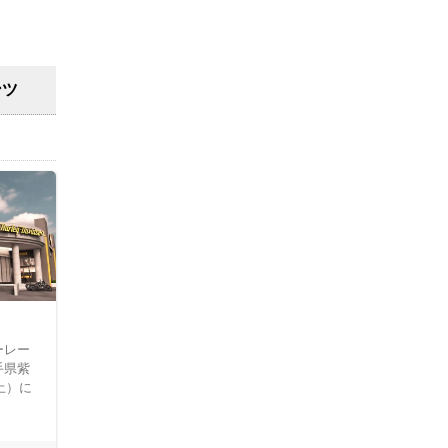
ンツ
ーレー
手県紫
土）に