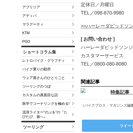
定休日／月曜日
アプリリア
TEL／098-870-9980
アディバ
マラグーティ
>>ハーレーダビッドソ
KTM
[ お問い合わせ ]
PGO
ハーレーダビッドソンジ
ショートコラム集
カスタマーサービス
レトロバイク・グラフティ
TEL／0800-080-8080
バイク乗りの勘所
ウェア屋さんのひとりごと
関連記事
ツーリングのつぼ
特集記事 
カスタムの真面目な話
医学でコーナリングを極める!
（バイクブロス・マガジンズ編
流浪ライター“のぶを”の『た
びたび、旅へ』
ツイー
ツーリング