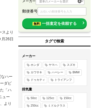
メーカー
郵便番号
一括査定を依頼する
無料
ースより
９月26日
タグで検索
メーカー
ホンダ
ヤマハ
スズキ
カワサキ
ハーレー
BMW
質なハー
ドゥカティ
トライアンフ
ーダビ
排気量
した「ハ
リニュー
50cc
125cc
150cc
、より
250cc
ミドルクラス