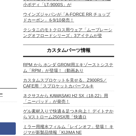
小ボディ「LT-9000S」が
ウインズジャパンが「A-FORCE RR チョップ
ドカーボン」を9/10発売！
クシタニのモトクロス用ウェア「ムーブレーシ
ングオフロードシリーズ」3アイテムが登
カスタムパーツ情報
RPM から ホンダ GROM用エキゾーストシステ
ム「RPM」が登場！（動画あり
カスタムスプロケットを見せる、Z900RS／
CAFE用「スプロケットカバーフルキ
ー
ネクサスから KAWASAKI H2 SX（18-22）用
「ニーパッド」が発売！
ゲル素材入りで快適＆足つき向上！ デイトナか
ら Vストローム250SX用「快適ロ
ミラー用撥水フィルム「レインオフ」登場！ キ
ジマが新製品情報「KIJIMA NE