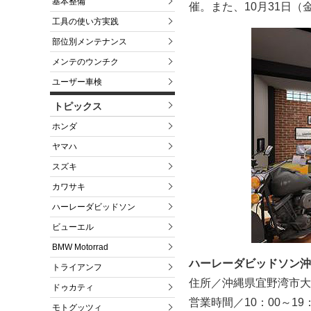
基本整備
催。また、10月31日
工具の使い方実践
部位別メンテナンス
メンテのウンチク
ユーザー車検
トピックス
ホンダ
ヤマハ
スズキ
カワサキ
ハーレーダビッドソン
ビューエル
BMW Motorrad
ハーレーダビッドソン
トライアンフ
住所／沖縄県宜野湾市大山1
ドゥカティ
営業時間／10：00～19：
モトグッツィ