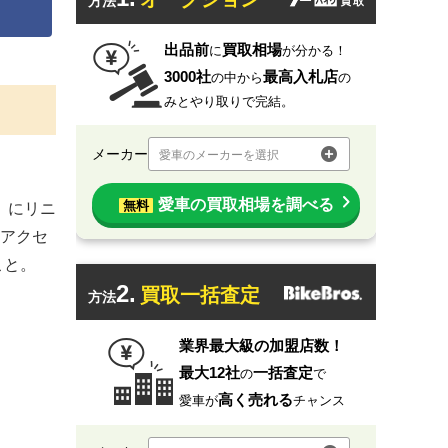
方法
出品前
買取相場
に
が分かる！
3000社
最高入札店
の中から
の
みとやり取りで完結。
メーカー
愛車のメーカーを選択
愛車の買取相場を調べる
無料
）にリニ
アクセ
こと。
2.
買取一括査定
方法
業界最大級の加盟店数！
最大12社
一括査定
の
で
高く売れる
愛車が
チャンス