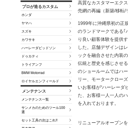
高質なカスタマーエクス
プロが造るカスタム
売網の再編（新築/移転
ホンダ
1999年に沖縄県初の
ヤマハ
のランドマークである｢
スズキ
り良い顧客体験を提供す
カワサキ
した。店舗デザインはレ
ハーレーダビッドソン
ックを融合させた内装の
ドゥカティ
伝統と歴史を感じさせる
トライアンフ
のショールームではハー
BMW Motorrad
リー、モータークローズ
ロイヤルエンフィールド
いお客様が“ハーレーダ
メンテナンス
た、お客様一人一人のハ
メンテナンス一覧
を入れております。
サンメカのためのツール100
選
セット工具の次はこれ!!
リニューアルオープンを