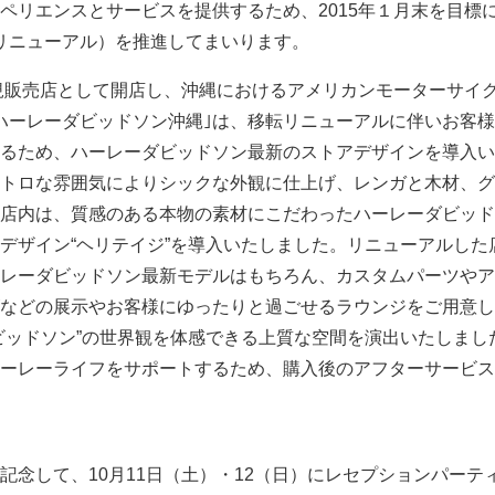
ペリエンスとサービスを提供するため、2015年１月末を目標
/リニューアル）を推進してまいります。
正規販売店として開店し、沖縄におけるアメリカンモーターサイ
ハーレーダビッドソン沖縄｣は、移転リニューアルに伴いお客
るため、ハーレーダビッドソン最新のストアデザインを導入い
トロな雰囲気によりシックな外観に仕上げ、レンガと木材、グ
店内は、質感のある本物の素材にこだわったハーレーダビッド
デザイン“ヘリテイジ”を導入いたしました。リニューアルした
レーダビッドソン最新モデルはもちろん、カスタムパーツやア
などの展示やお客様にゆったりと過ごせるラウンジをご用意し
ビッドソン”の世界観を体感できる上質な空間を演出いたしまし
ーレーライフをサポートするため、購入後のアフターサービス
記念して、10月11日（土）・12（日）にレセプションパーテ