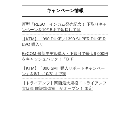
キャンペーン情報
新型「RESO」インカム発売記念！ 下取りキャ
ンペーンを10/15まで延長して開
【KTM】「990 DUKE／1390 SUPER DUKE R
EVO 購入サ
B+COM 最新モデル購入・下取りで最大9,000円
をキャッシュバック！「B+F
【KTM】「890 SMT 購入サポートキャンペー
ン」を8/1～10/31まで実
【トライアンフ】関西最大規模「トライアンフ
大阪東 開設準備室」がオープン！ 限定