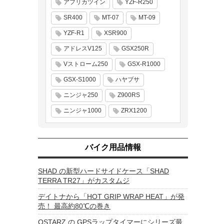
アフリカツイン
YZF-R250
SR400
MT-07
MT-09
YZF-R1
XSR900
アドレスV125
GSX250R
Vストローム250
GSX-R1000
GSX-S1000
ハヤブサ
ニンジャ250
Z900RS
ニンジャ1000
ZRX1200
バイク用品情報
SHAD の新型ハードサイドケース「SHAD
TERRA TR27」がカスタムジ
デイトナから「HOT GRIP WRAP HEAT」が発
売！ 最高約80℃の巻き
QSTARZ の GPSラップタイマーにシリーズ最