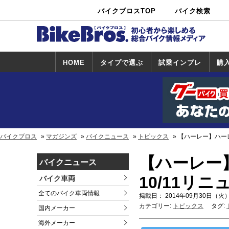
バイクブロスTOP
バイク検索
中古バイ
カタログ検
ショップ検
ク・新車検
索
索
索
HOME
タイプで選ぶ
試乗インプレ
購
スポーツ＆ネ
原付＆ミニバ
アメリカン＆
ビッグスクー
オフロード
試乗インプレ
ホンダ
ヤマハ
スズキ
カワサキ
ハーレー
BMW
トライアンフ
ドゥカティ
購
ホ
ヤ
ス
カ
イキッド
イク
クルーザー
ター
一覧
一
バイクブロス
マガジンズ
バイクニュース
トピックス
【ハーレー】ハーレ
【ハーレー
バイクニュース
10/11リ
バイク車両
全てのバイク車両情報
掲載日： 2014年09月30日（火）
カテゴリー:
トピックス
タグ:
国内メーカー
海外メーカー