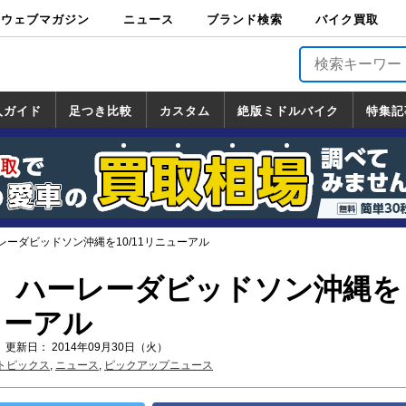
ウェブマガジン
ニュース
ブランド検索
バイク買取
バイクブロス・
原付＆ミニバイ
スポーツ＆ネイ
アメリカン＆ツ
ビッグスクータ
オフロード
バージンハーレ
バージンBMW
バージンドゥカ
バージントライ
ニュース
車両情報
イベント
キャンペ
トピック
バイク用
バイクパ
書籍・
サポート
お知らせ
ブランドを検
ブランドボイ
バイク買取
マガジンズ
ク
キッド
アラー
ー
ー
ティ
アンフ
TOP
ーン
ス
品
ーツ
DVD
索
ス
入ガイド
足つき比較
カスタム
絶版ミドルバイク
特集記
入ガイド
ンダ
マハ
ズキ
ワサキ
カスタム
ホンダ
ヤマハ
スズキ
カワサキ
道の駅調査隊
ツーリング情報局
日本の道50選
国道めぐり
林道ツーリング
絶版ミドルバイク
ホンダ
ヤマハ
スズキ
カワサキ
覧
一覧
一覧
ーダビッドソン沖縄を10/11リニューアル
】ハーレーダビッドソン沖縄を
ニューアル
 更新日： 2014年09月30日（火）
トピックス
,
ニュース
,
ピックアップニュース