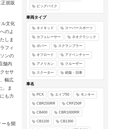
に正規販
ビッグバイク
車両タイプ
クル文化
ネイキッド
スーパースポーツ
様へのよ
カフェレーサー
ネオクラシック
たしま
ボバー
スクランブラー
ラフィ
オフロード
アドベンチャー
ソンの
店舗内
アメリカン
クルーザー
クセサ
スクーター
絶版・旧車
、幅広
車名
た。ま
PCX
エイプ50
モンキー
にも力
CBR250RR
CRF250F
CB400
CBR1000RR
CB1100
CB1300
ィーを開