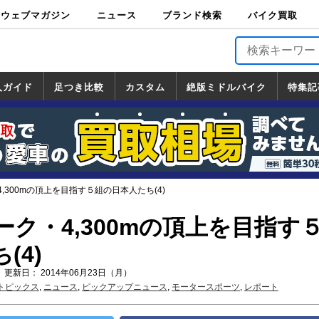
ウェブマガジン
ニュース
ブランド検索
バイク買取
バイクブロス・
原付＆ミニバイ
スポーツ＆ネイ
アメリカン＆ツ
ビッグスクータ
オフロード
バージンハーレ
バージンBMW
バージンドゥカ
バージントライ
ニュース
車両情報
イベント
キャンペ
トピック
バイク用
バイクパ
書籍・
サポート
お知らせ
ブランドを検
ブランドボイ
バイク買取
マガジンズ
ク
キッド
アラー
ー
ー
ティ
アンフ
TOP
ーン
ス
品
ーツ
DVD
索
ス
入ガイド
足つき比較
カスタム
絶版ミドルバイク
特集記
入ガイド
ンダ
マハ
ズキ
ワサキ
カスタム
ホンダ
ヤマハ
スズキ
カワサキ
道の駅調査隊
ツーリング情報局
日本の道50選
国道めぐり
林道ツーリング
絶版ミドルバイク
ホンダ
ヤマハ
スズキ
カワサキ
覧
一覧
一覧
,300mの頂上を目指す５組の日本人たち(4)
ク・4,300mの頂上を目指す
(4)
 更新日： 2014年06月23日（月）
トピックス
,
ニュース
,
ピックアップニュース
,
モータースポーツ
,
レポート