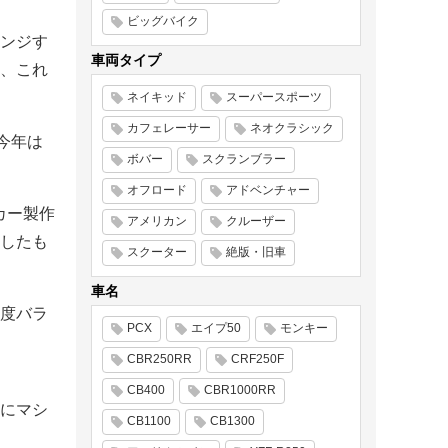
ビッグバイク
ンジす
車両タイプ
、これ
ネイキッド
スーパースポーツ
カフェレーサー
ネオクラシック
今年は
ボバー
スクランブラー
オフロード
アドベンチャー
カー製作
アメリカン
クルーザー
したも
スクーター
絶版・旧車
車名
度バラ
PCX
エイプ50
モンキー
CBR250RR
CRF250F
CB400
CBR1000RR
にマシ
CB1100
CB1300