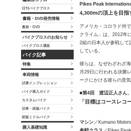
Pikes Peak Internationa
日刊バイクブロス
4,300mの頂上を目
書籍・DVD発売情報
アメリカ・コロラド州で
書籍・DVD
クライム」は、2012
バイクブロスのお知らせ
2組の日本人が参戦して
バイクブロス通販
している。
バイク記事
彼らは、なぜわざわざ海
特集
月29日に行われる決勝
車両情報
ークにかける彼らの意気
試乗インプレッション
バイク購入ガイド
■第4回 渡辺正人さん
カスタムバイク
「目標はコースレコ
旧車・絶版バイク
絶版ミドルバイク
マシン
／Kumano Motors
購入基礎知識
参戦クラス
／Pikes Peak 