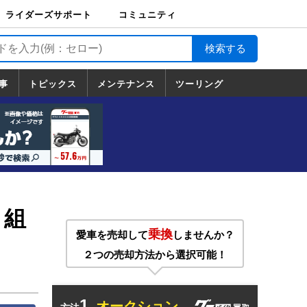
ライダーズサポート
コミュニティ
ライダーズサポート
バイク輸送
バイクガレージライ
バイク車両保険
ロードサービス
バイク試乗
コミュニティ
日記
ツーリング
カスタム
TOP
フ
TOP
事
トピックス
メンテナンス
ツーリング
トピックス
ホンダ
ヤマハ
スズキ
カワサキ
ハーレーダ
BMW
ドゥカティ
トライアン
メンテナンス
基本整備
部位別メンテ
工具の使い方
ツール100選
メンテのうん
一覧
ビッドソン
フ
一覧
ちく
５組
乗換
愛車を売却して
しませんか？
２つの売却方法から選択可能！
1.
オークション