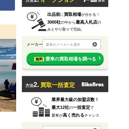
方法
出品前
買取相場
に
が分かる！
3000社
最高入札店
の中から
の
みとやり取りで完結。
メーカー
愛車のメーカーを選択
愛車の買取相場を調べる
無料
2.
買取一括査定
方法
業界最大級の加盟店数！
最大12社
一括査定
の
で
高く売れる
愛車が
チャンス