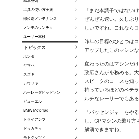
基本整備
工具の使い方実践
「まだ本調子ではないけ
ぜんぜん速い。久しぶり
部位別メンテナンス
しいですね。これならコ
メンテのウンチク
ユーザー車検
昨年の目標のひとつはコ
トピックス
アップしたこのマシンな
ホンダ
変わったのはマシンだけ
ヤマハ
政広さんがを務める。大
スズキ
スピークのコースを知っ
カワサキ
持っているほどのベテラ
ハーレーダビッドソン
ルチなレーサーでもある
ビューエル
BMW Motorrad
「パッセンジャーをやる
トライアンフ
し、GPマシンの乗り方
ドゥカティ
解消できますね」
モトグッツィ