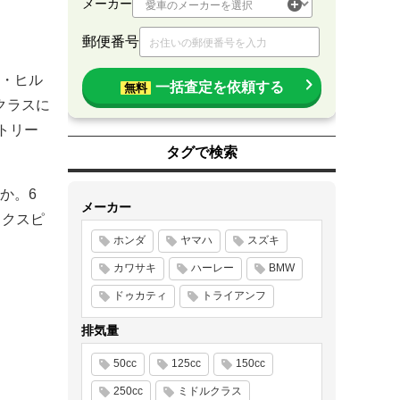
メーカー
郵便番号
・ヒル
一括査定を依頼する
無料
クラスに
トリー
タグで検索
か。6
メーカー
イクスピ
ホンダ
ヤマハ
スズキ
カワサキ
ハーレー
BMW
ドゥカティ
トライアンフ
排気量
50cc
125cc
150cc
250cc
ミドルクラス