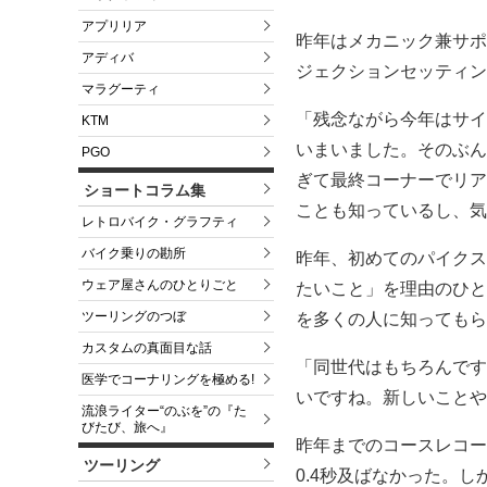
アプリリア
昨年はメカニック兼サポ
アディバ
ジェクションセッティン
マラグーティ
「残念ながら今年はサイ
KTM
いまいました。そのぶん
PGO
ぎて最終コーナーでリア
ショートコラム集
ことも知っているし、気
レトロバイク・グラフティ
バイク乗りの勘所
昨年、初めてのパイクス
ウェア屋さんのひとりごと
たいこと」を理由のひと
ツーリングのつぼ
を多くの人に知ってもら
カスタムの真面目な話
「同世代はもちろんです
医学でコーナリングを極める!
いですね。新しいことや
流浪ライター“のぶを”の『た
びたび、旅へ』
昨年までのコースレコードは
ツーリング
0.4秒及ばなかった。