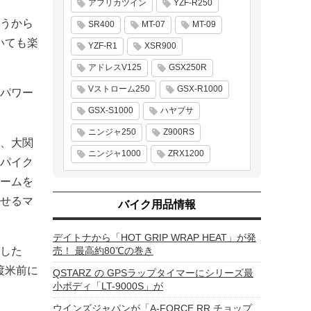
アフリカツイン
YZF-R250
うから
SR400
MT-07
MT-09
いても楽
YZF-R1
XSR900
アドレスV125
GSX250R
Vストローム250
GSX-R1000
パワー
GSX-S1000
ハヤブサ
ニンジャ250
Z900RS
、大関
ニンジャ1000
ZRX1200
パイク
ームを
せるマ
バイク用品情報
デイトナから「HOT GRIP WRAP HEAT」が発
した
売！ 最高約80℃の巻き
渡米前に
QSTARZ の GPSラップタイマーにシリーズ最
小ボディ「LT-9000S」が
ウインズジャパンが「A-FORCE RR チョップ