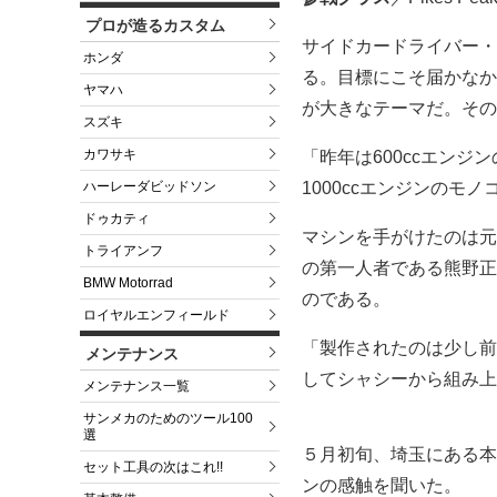
プロが造るカスタム
サイドカードライバー・
ホンダ
る。目標にこそ届かなか
ヤマハ
が大きなテーマだ。その
スズキ
カワサキ
「昨年は600ccエン
1000ccエンジンの
ハーレーダビッドソン
ドゥカティ
マシンを手がけたのは元
トライアンフ
の第一人者である熊野正
BMW Motorrad
のである。
ロイヤルエンフィールド
「製作されたのは少し前
メンテナンス
してシャシーから組み上
メンテナンス一覧
サンメカのためのツール100
選
５月初旬、埼玉にある本
セット工具の次はこれ!!
ンの感触を聞いた。