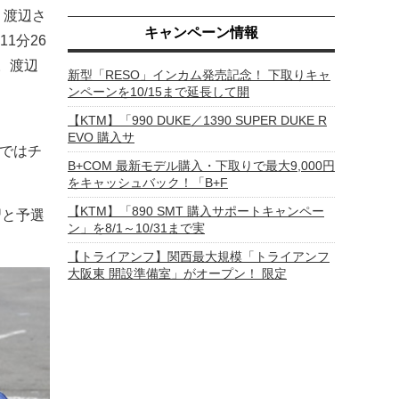
、渡辺さ
キャンペーン情報
1分26
。渡辺
新型「RESO」インカム発売記念！ 下取りキャ
ンペーンを10/15まで延長して開
【KTM】「990 DUKE／1390 SUPER DUKE R
EVO 購入サ
まではチ
B+COM 最新モデル購入・下取りで最大9,000円
をキャッシュバック！「B+F
【KTM】「890 SMT 購入サポートキャンペー
習と予選
ン」を8/1～10/31まで実
【トライアンフ】関西最大規模「トライアンフ
大阪東 開設準備室」がオープン！ 限定