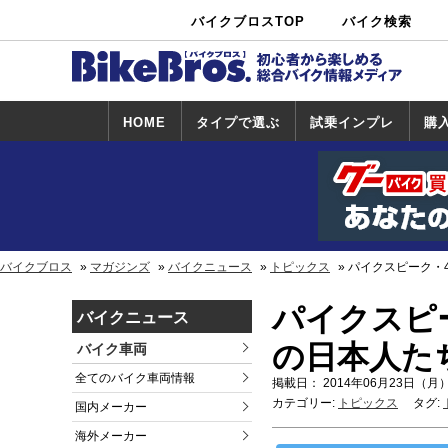
バイクブロスTOP
バイク検索
中古バイ
カタログ検
ショップ検
ク・新車検
索
索
索
HOME
タイプで選ぶ
試乗インプレ
購
スポーツ＆ネ
原付＆ミニバ
アメリカン＆
ビッグスクー
オフロード
試乗インプレ
ホンダ
ヤマハ
スズキ
カワサキ
ハーレー
BMW
トライアンフ
ドゥカティ
購
ホ
ヤ
ス
カ
イキッド
イク
クルーザー
ター
一覧
一
バイクブロス
マガジンズ
バイクニュース
トピックス
パイクスピーク・4
パイクスピー
バイクニュース
の日本人たち
バイク車両
全てのバイク車両情報
掲載日： 2014年06月23日（月）
カテゴリー:
トピックス
タグ:
国内メーカー
海外メーカー