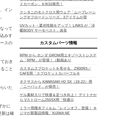
ドカーボン」を9/10発売！
、イン
クシタニのモトクロス用ウェア「ムーブレーシ
。
ングオフロードシリーズ」3アイテムが登
UVカット・遮光性能をアップ！ LINKS が「冷
なって
暖BODY サーモベスト」改良
込みす
ースの
カスタムパーツ情報
RPM から ホンダ GROM用エキゾーストシステ
ム「RPM」が登場！（動画あり
っておき
カスタムスプロケットを見せる、Z900RS／
きること
CAFE用「スプロケットカバーフルキ
ネクサスから KAWASAKI H2 SX（18-22）用
「ニーパッド」が発売！
らいた
ゲル素材入りで快適＆足つき向上！ デイトナか
ら Vストローム250SX用「快適ロ
わずかに
ミラー用撥水フィルム「レインオフ」登場！ キ
ジマが新製品情報「KIJIMA NE
更新は確