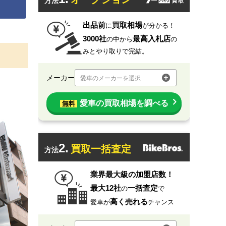
方法
出品前
買取相場
に
が分かる！
3000社
最高入札店
の中から
の
みとやり取りで完結。
メーカー
愛車のメーカーを選択
愛車の買取相場を調べる
無料
2.
買取一括査定
方法
業界最大級の加盟店数！
最大12社
一括査定
の
で
高く売れる
愛車が
チャンス