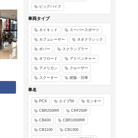
ビッグバイク
車両タイプ
ネイキッド
スーパースポーツ
カフェレーサー
ネオクラシック
ボバー
スクランブラー
オフロード
アドベンチャー
アメリカン
クルーザー
スクーター
絶版・旧車
車名
PCX
エイプ50
モンキー
CBR250RR
CRF250F
CB400
CBR1000RR
CB1100
CB1300