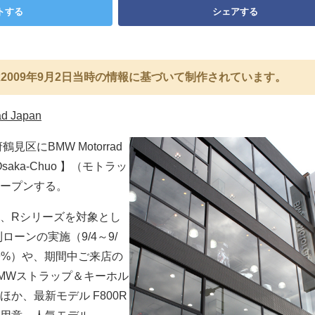
トする
シェアする
2009年9月2日当時の情報に基づいて制作されています。
d Japan
鶴見区にBMW Motorrad
Osaka-Chuo 】（モトラッ
ープンする。
、Rシリーズを対象とし
ローンの実施（9/4～9/
.9%）や、期間中ご来店の
MWストラップ＆キーホル
か、最新モデル F800R