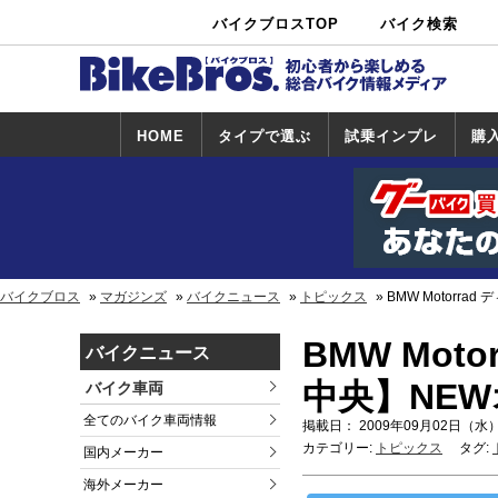
バイクブロスTOP
バイク検索
中古バイ
カタログ検
ショップ検
ク・新車検
索
索
索
HOME
タイプで選ぶ
試乗インプレ
購
スポーツ＆ネ
原付＆ミニバ
アメリカン＆
ビッグスクー
オフロード
試乗インプレ
ホンダ
ヤマハ
スズキ
カワサキ
ハーレー
BMW
トライアンフ
ドゥカティ
購
ホ
ヤ
ス
カ
イキッド
イク
クルーザー
ター
一覧
一
バイクブロス
マガジンズ
バイクニュース
トピックス
BMW Motorr
BMW Mo
バイクニュース
中央】NE
バイク車両
全てのバイク車両情報
掲載日： 2009年09月02日（水）
カテゴリー:
トピックス
タグ:
国内メーカー
海外メーカー