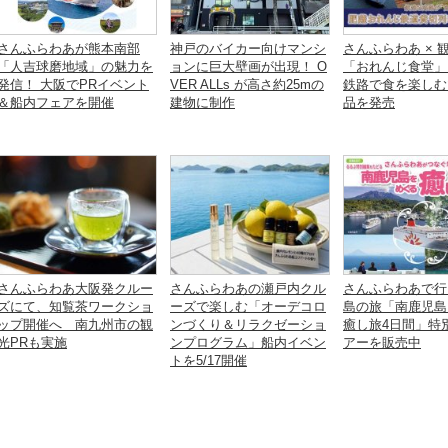
さんふらわあが熊本南部
神戸のバイカー向けマンシ
さんふらわあ × 
「人吉球磨地域」の魅力を
ョンに巨大壁画が出現！ O
「おれんじ食堂」
発信！ 大阪でPRイベント
VER ALLs が高さ約25mの
鉄路で食を楽しむ
＆船内フェアを開催
建物に制作
品を発売
さんふらわあ大阪発クルー
さんふらわあの瀬戸内クル
さんふらわあで行
ズにて、知覧茶ワークショ
ーズで楽しむ「オーデコロ
島の旅「南鹿児島
ップ開催へ 南九州市の観
ンづくり＆リラクゼーショ
癒し旅4日間」特
光PRも実施
ンプログラム」船内イベン
アーを販売中
トを5/17開催