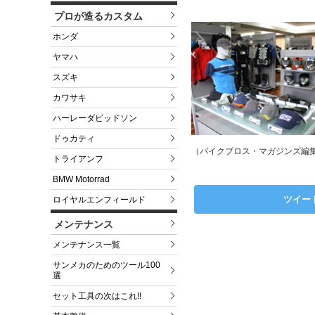
プロが造るカスタム
ホンダ
ヤマハ
スズキ
カワサキ
ハーレーダビッドソン
ドゥカティ
（バイクブロス・マガジンズ編
トライアンフ
BMW Motorrad
ツイー
ロイヤルエンフィールド
メンテナンス
メンテナンス一覧
サンメカのためのツール100
選
セット工具の次はこれ!!