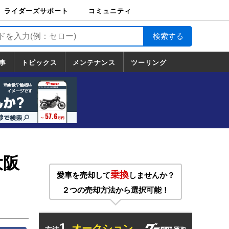
ライダーズサポート
コミュニティ
ライダーズサポート
バイク輸送
バイクガレージライ
バイク車両保険
ロードサービス
バイク試乗
コミュニティ
日記
ツーリング
カスタム
TOP
フ
TOP
事
トピックス
メンテナンス
ツーリング
トピックス
ホンダ
ヤマハ
スズキ
カワサキ
ハーレーダ
BMW
ドゥカティ
トライアン
メンテナンス
基本整備
部位別メンテ
工具の使い方
ツール100選
メンテのうん
一覧
ビッドソン
フ
一覧
ちく
大阪
乗換
愛車を売却して
しませんか？
２つの売却方法から選択可能！
1.
オークション