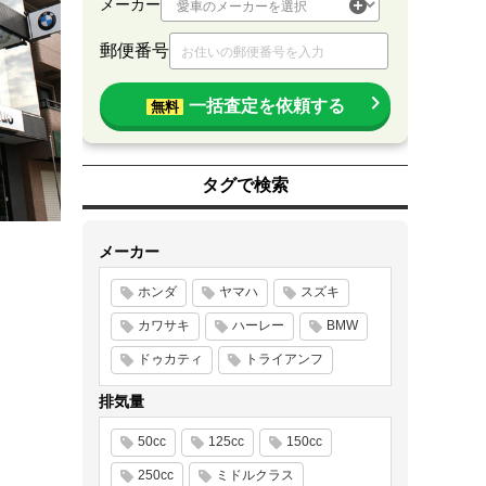
メーカー
郵便番号
一括査定を依頼する
無料
タグで検索
メーカー
ホンダ
ヤマハ
スズキ
カワサキ
ハーレー
BMW
ドゥカティ
トライアンフ
排気量
50cc
125cc
150cc
250cc
ミドルクラス