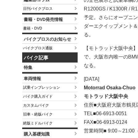
の全色展示と試乗車輌の
R1200GS / K1300R
日刊バイクブロス
予定。さらにオープニン
書籍・DVD発売情報
ダーエクイップメント＆
書籍・DVD
る。
バイクブロスのお知らせ
【モトラッド大阪中央】
バイクブロス通販
で、大阪市内唯一のBMW M
バイク記事
なる。
特集
車両情報
[DATA]
Motorrad Osaka-Chuo
試乗インプレッション
モトラッド大阪中央
バイク購入ガイド
住所■大阪府大阪市鶴見区横
カスタムバイク
TEL■06-6913-0051
旧車・絶版バイク
FAX■06-6913-0124
絶版ミドルバイク
営業時間■ 9:00～21
購入基礎知識