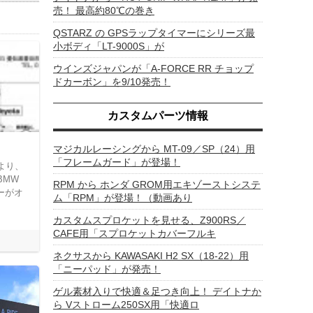
売！ 最高約80℃の巻き
QSTARZ の GPSラップタイマーにシリーズ最
小ボディ「LT-9000S」が
ウインズジャパンが「A-FORCE RR チョップ
ドカーボン」を9/10発売！
カスタムパーツ情報
マジカルレーシングから MT-09／SP（24）用
「フレームガード」が登場！
）より、
BMW
RPM から ホンダ GROM用エキゾーストシステ
ラーがオ
ム「RPM」が登場！（動画あり
カスタムスプロケットを見せる、Z900RS／
CAFE用「スプロケットカバーフルキ
ネクサスから KAWASAKI H2 SX（18-22）用
「ニーパッド」が発売！
ゲル素材入りで快適＆足つき向上！ デイトナか
ら Vストローム250SX用「快適ロ