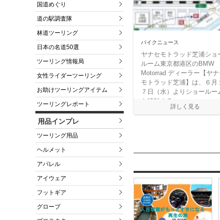
国道めぐり
道の駅調査隊
林道ツーリング
バイクニュース
日本の名道50選
ヤナセモトラッド芝浦ショ
ツーリング情報局
ルーム東京都港区のBMW
Motorrad ディーラー【ヤ
女性ライダーツーリング
モトラッド芝浦】は、６月
お助けツーリングアイテム
７日（水）よりショールー
を移転する。
ツーリングレポート
用品インプレ
ツーリング用品
ヘルメット
アパレル
アイウェア
フットギア
グローブ