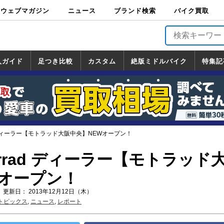
ウェブマガジン
ニュース
ブランド検索
バイク買取
バイクブロス・
原付＆ミニバイ
スポーツ＆ネイ
アメリカン＆ツ
ビッグスクータ
オフロード
バージンハーレ
バージンBMW
バージンドゥカ
バージントライ
ニュース
車両情報
イベント
キャンペ
トピック
バイク用
バイクパ
書籍・
サポート
お知らせ
ブランドを検
ブランドボイ
バイク買取
マガジンズ
ク
キッド
アラー
ー
ー
ティ
アンフ
TOP
ーン
ス
品
ーツ
DVD
索
ス
入ガイド
足つき比較
カスタム
絶版ミドルバイク
特集記
入ガイド
ンダ
マハ
ズキ
ワサキ
カスタム
ホンダ
ヤマハ
スズキ
カワサキ
道の駅調査隊
ツーリング情報局
日本の道50選
国道めぐり
林道ツーリング
絶版ミドルバイク
ホンダ
ヤマハ
スズキ
カワサキ
覧
一覧
一覧
ad ディーラー【モトラッド大阪中央】NEWオープン！
torrad ディーラー【モトラッド
Wオープン！
 更新日： 2013年12月12日（木）
トピックス
,
ニュース
,
レポート