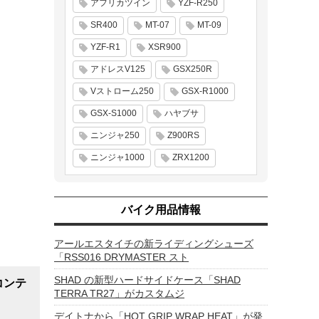
アフリカツイン
YZF-R250
SR400
MT-07
MT-09
YZF-R1
XSR900
アドレスV125
GSX250R
Vストローム250
GSX-R1000
GSX-S1000
ハヤブサ
ニンジャ250
Z900RS
ニンジャ1000
ZRX1200
バイク用品情報
アールエスタイチの新ライディングシューズ
「RSS016 DRYMASTER スト
SHAD の新型ハードサイドケース「SHAD
コンテ
TERRA TR27」がカスタムジ
デイトナから「HOT GRIP WRAP HEAT」が発