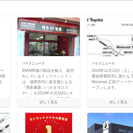
バイクニュース
バイクニュース
ィー
BMW関連の部品を輸入、販売
2010年11月13日（土
岡県
をしているインファントリィ
愛知県豊田市に新たな 
る
は、福岡市内に新店舗となる
Motorrad 正規ディー
『博多萬屋（ハカタヨロズ
ープンします。
ヤ）』を2014年８月16日にオ
ープンさせた。主にBMW用の
ラゲッジ・ボックスなどを取
り扱っている。