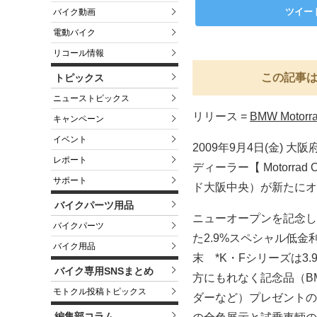
ツイー
バイク動画
電動バイク
リコール情報
この記事は
トピックス
ニューストピックス
リリース =
BMW Motorra
キャンペーン
イベント
2009年9月4日(金) 大阪府
レポート
ディーラー【 Motorrad 
サポート
ド大阪中央）が新たにオ
バイクパーツ用品
ニューオープンを記念し
バイクパーツ
た2.9%スペシャル低金利
バイク用品
末 *K・Fシリーズは3
バイク専用SNSまとめ
方にもれなく記念品（B
モトクル投稿トピックス
ダーなど）プレゼントのほ
編集部コラム