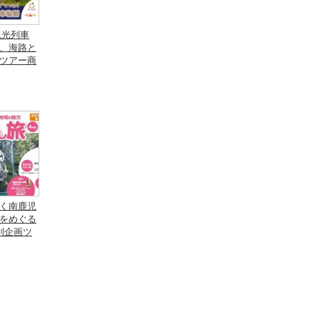
観光列車
、海路と
ツアー商
く南鹿児
をめぐる
別企画ツ