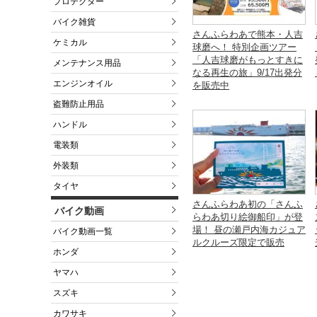
プロテクター
バイク雑貨
さんふらわあで熊本・人吉
ケミカル
球磨へ！ 特別企画ツアー
「人吉球磨がもっとすきに
メンテナンス用品
なる再生の旅」9/17出発分
エンジンオイル
を販売中
盗難防止用品
ハンドル
電装類
外装類
タイヤ
さんふらわあ初の「さんふ
バイク動画
らわあ切り絵御船印」が登
場！ 昼の瀬戸内海カジュア
バイク動画一覧
ルクルーズ限定で販売
ホンダ
ヤマハ
スズキ
カワサキ