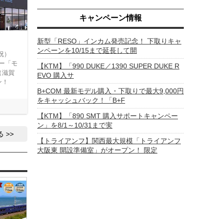
キャンペーン情報
新型「RESO」インカム発売記念！ 下取りキャ
ンペーンを10/15まで延長して開
・祝）
ー「モ
【KTM】「990 DUKE／1390 SUPER DUKE R
（滋賀
EVO 購入サ
ン！
B+COM 最新モデル購入・下取りで最大9,000円
をキャッシュバック！「B+F
【KTM】「890 SMT 購入サポートキャンペー
ン」を8/1～10/31まで実
る
【トライアンフ】関西最大規模「トライアンフ
大阪東 開設準備室」がオープン！ 限定