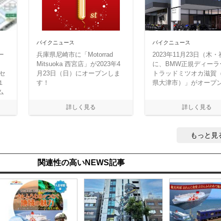
バイクニュース
バイクニュース
ー
兵庫県尼崎市に「Motorrad
2023年11月23日（木
Mitsuoka 西宮店」が2023年4
に、BMW正規ディーラ
ナセ
月23日（日）にオープンしま
トラッドミツオカ滋賀
１
す！
県大津市）」がオープ
ム
もっと見
関連性の高いNEWS記事