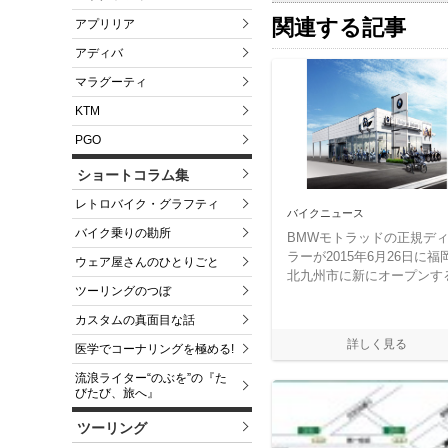
関連する記事
アプリリア
アディバ
マラグーティ
KTM
PGO
ショートコラム集
レトロバイク・グラフティ
バイクニュース
バイク乗りの勘所
BMWモトラッドの正規デ
ラーが2015年6月26日に福
ウェア屋さんのひとりごと
北九州市に新にオープンす
ツーリングのつぼ
カスタムの真面目な話
医学でコーナリングを極める!
流浪ライター“のぶを”の『た
びたび、旅へ』
ツーリング