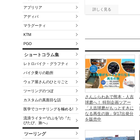
アプリリア
アディバ
マラグーティ
KTM
PGO
ショートコラム集
レトロバイク・グラフティ
バイク乗りの勘所
ウェア屋さんのひとりごと
ツーリングのつぼ
さんふらわあで熊本・人吉
カスタムの真面目な話
球磨へ！ 特別企画ツアー
「人吉球磨がもっとすきに
医学でコーナリングを極める!
なる再生の旅」9/17出発分
流浪ライター“のぶを”の『た
を販売中
びたび、旅へ』
ツーリング