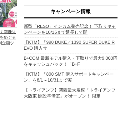
キャンペーン情報
新型「RESO」インカム発売記念！ 下取りキャ
く南鹿児
ンペーンを10/15まで延長して開
をめぐる
【KTM】「990 DUKE／1390 SUPER DUKE R
別企画ツ
EVO 購入サ
B+COM 最新モデル購入・下取りで最大9,000円
をキャッシュバック！「B+F
【KTM】「890 SMT 購入サポートキャンペー
ン」を8/1～10/31まで実
【トライアンフ】関西最大規模「トライアンフ
大阪東 開設準備室」がオープン！ 限定