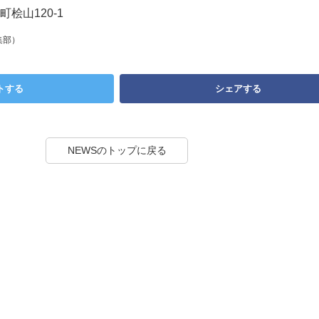
桧山120-1
集部）
トする
シェアする
NEWSのトップに戻る