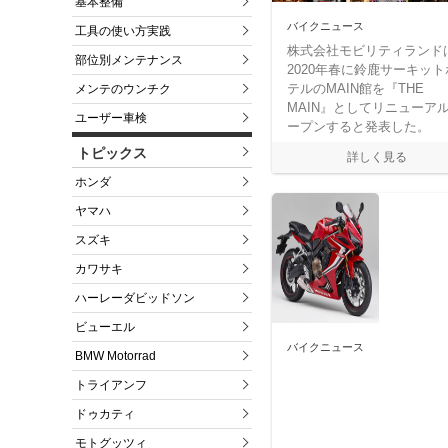
基本整備
バイクニュース
工具の使い方実践
株式会社モビリティランド
部位別メンテナンス
2020年春に鈴鹿サーキット
テルのMAIN館を『THE
メンテのウンチク
MAIN』としてリニューア
ユーザー車検
ープンすると発表した。
トピックス
ホンダ
ヤマハ
スズキ
カワサキ
ハーレーダビッドソン
ビューエル
バイクニュース
BMW Motorrad
トライアンフ
ドゥカティ
モトグッツィ