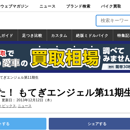
ウェブマガジン
ニュース
ブランド検索
バイク買取
バイクブロス・
原付＆ミニバイ
スポーツ＆ネイ
アメリカン＆ツ
ビッグスクータ
オフロード
バージンハーレ
バージンBMW
バージンドゥカ
バージントライ
ニュース
車両情報
イベント
キャンペ
トピック
バイク用
バイクパ
書籍・
サポート
お知らせ
ブランドを検
ブランドボイ
バイク買取
マガジンズ
ク
キッド
アラー
ー
ー
ティ
アンフ
TOP
ーン
ス
品
ーツ
DVD
索
ス
入ガイド
足つき比較
カスタム
絶版ミドルバイク
特集記
入ガイド
ンダ
マハ
ズキ
ワサキ
カスタム
ホンダ
ヤマハ
スズキ
カワサキ
道の駅調査隊
ツーリング情報局
日本の道50選
国道めぐり
林道ツーリング
絶版ミドルバイク
ホンダ
ヤマハ
スズキ
カワサキ
覧
一覧
一覧
てぎエンジェル第11期生
た！ もてぎエンジェル第11期
 更新日： 2013年12月12日（木）
トピックス
,
ニュース
トする
シェアする