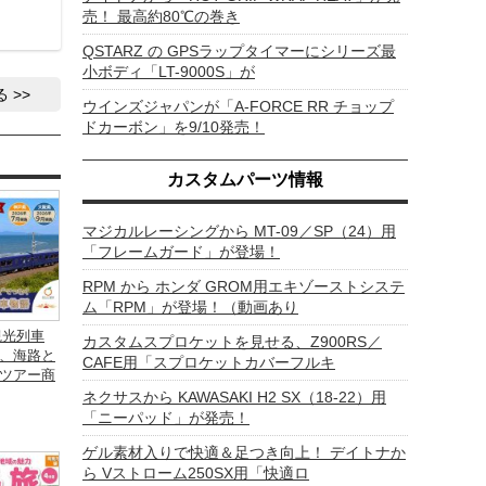
売！ 最高約80℃の巻き
QSTARZ の GPSラップタイマーにシリーズ最
小ボディ「LT-9000S」が
る
ウインズジャパンが「A-FORCE RR チョップ
ドカーボン」を9/10発売！
カスタムパーツ情報
マジカルレーシングから MT-09／SP（24）用
「フレームガード」が登場！
RPM から ホンダ GROM用エキゾーストシステ
ム「RPM」が登場！（動画あり
観光列車
カスタムスプロケットを見せる、Z900RS／
、海路と
CAFE用「スプロケットカバーフルキ
ツアー商
ネクサスから KAWASAKI H2 SX（18-22）用
「ニーパッド」が発売！
ゲル素材入りで快適＆足つき向上！ デイトナか
ら Vストローム250SX用「快適ロ