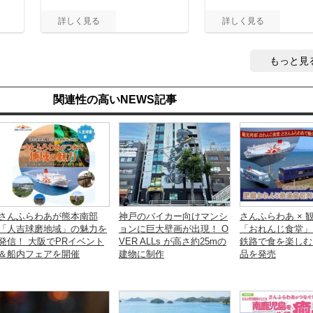
もっと見
関連性の高いNEWS記事
さんふらわあが熊本南部
神戸のバイカー向けマンシ
さんふらわあ × 
「人吉球磨地域」の魅力を
ョンに巨大壁画が出現！ O
「おれんじ食堂」
発信！ 大阪でPRイベント
VER ALLs が高さ約25mの
鉄路で食を楽しむ
＆船内フェアを開催
建物に制作
品を発売