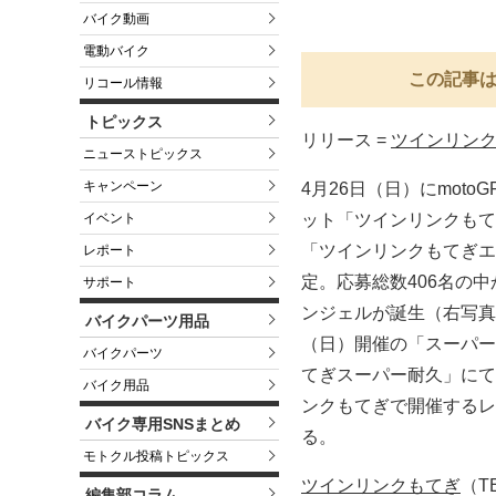
バイク動画
電動バイク
この記事は
リコール情報
トピックス
リリース =
ツインリン
ニューストピックス
キャンペーン
4月26日（日）にmot
イベント
ット「ツインリンクもて
「ツインリンクもてぎエ
レポート
定。応募総数406名の
サポート
ンジェルが誕生（右写真
バイクパーツ用品
（日）開催の「スーパー耐
バイクパーツ
てぎスーパー耐久」にて
バイク用品
ンクもてぎで開催するレ
バイク専用SNSまとめ
る。
モトクル投稿トピックス
ツインリンクもてぎ
（TE
編集部コラム