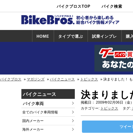
バイクブロスTOP
バイク検索
中古バイ
カタログ検
ショップ検
ク・新車検
索
索
索
HOME
タイプで選ぶ
試乗インプレ
購
スポーツ＆ネ
原付＆ミニバ
アメリカン＆
ビッグスクー
オフロード
試乗インプレ
ホンダ
ヤマハ
スズキ
カワサキ
ハーレー
BMW
トライアンフ
ドゥカティ
購
ホ
ヤ
ス
カ
イキッド
イク
クルーザー
ター
一覧
一
バイクブロス
マガジンズ
バイクニュース
トピックス
決まりました！ も
決まりまし
バイクニュース
掲載日： 2009年02月06日（金）
バイク車両
カテゴリー:
トピックス
タグ:
全てのバイク車両情報
国内メーカー
ツイー
海外メーカー