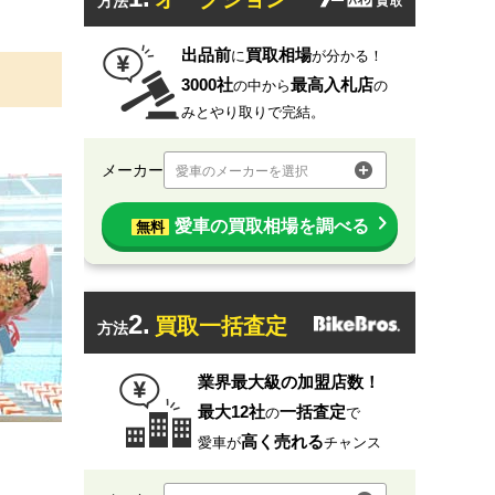
方法
出品前
買取相場
に
が分かる！
3000社
最高入札店
の中から
の
みとやり取りで完結。
メーカー
愛車のメーカーを選択
愛車の買取相場を調べる
無料
2.
買取一括査定
方法
業界最大級の加盟店数！
最大12社
一括査定
の
で
高く売れる
愛車が
チャンス