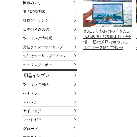
国道めぐり
道の駅調査隊
林道ツーリング
日本の名道50選
さんふらわあ初の「さんふ
らわあ切り絵御船印」が登
ツーリング情報局
場！ 昼の瀬戸内海カジュア
女性ライダーツーリング
ルクルーズ限定で販売
お助けツーリングアイテム
ツーリングレポート
用品インプレ
ツーリング用品
ヘルメット
アパレル
アイウェア
フットギア
グローブ