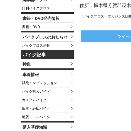
住所：栃木県芳賀郡茂木町
日刊バイクブロス
（バイクブロス・マガジンズ編
書籍・DVD発売情報
書籍・DVD
ツイー
バイクブロスのお知らせ
バイクブロス通販
バイク記事
特集
車両情報
試乗インプレッション
バイク購入ガイド
カスタムバイク
旧車・絶版バイク
絶版ミドルバイク
購入基礎知識