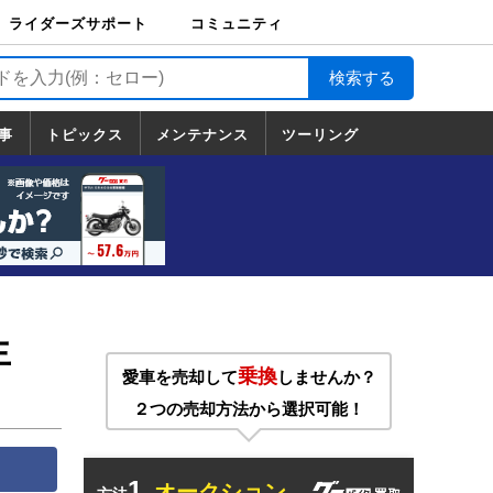
ライダーズサポート
コミュニティ
ライダーズサポート
バイク輸送
バイクガレージライ
バイク車両保険
ロードサービス
バイク試乗
コミュニティ
日記
ツーリング
カスタム
TOP
フ
TOP
事
トピックス
メンテナンス
ツーリング
トピックス
ホンダ
ヤマハ
スズキ
カワサキ
ハーレーダ
BMW
ドゥカティ
トライアン
メンテナンス
基本整備
部位別メンテ
工具の使い方
ツール100選
メンテのうん
一覧
ビッドソン
フ
一覧
ちく
生
乗換
愛車を売却して
しませんか？
２つの売却方法から選択可能！
1.
オークション