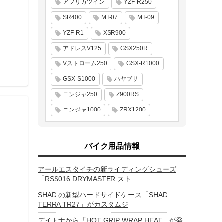
アフリカツイン
YZF-R250
SR400
MT-07
MT-09
YZF-R1
XSR900
アドレスV125
GSX250R
Vストローム250
GSX-R1000
GSX-S1000
ハヤブサ
ニンジャ250
Z900RS
ニンジャ1000
ZRX1200
バイク用品情報
アールエスタイチの新ライディングシューズ
「RSS016 DRYMASTER スト
SHAD の新型ハードサイドケース「SHAD
TERRA TR27」がカスタムジ
デイトナから「HOT GRIP WRAP HEAT」が発