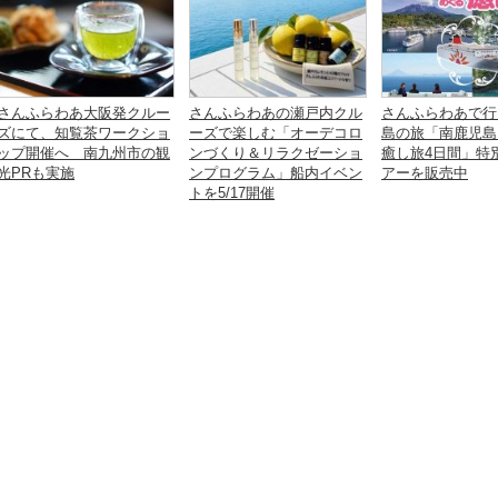
さんふらわあ大阪発クルー
さんふらわあの瀬戸内クル
さんふらわあで行
ズにて、知覧茶ワークショ
ーズで楽しむ「オーデコロ
島の旅「南鹿児島
ップ開催へ 南九州市の観
ンづくり＆リラクゼーショ
癒し旅4日間」特
光PRも実施
ンプログラム」船内イベン
アーを販売中
トを5/17開催