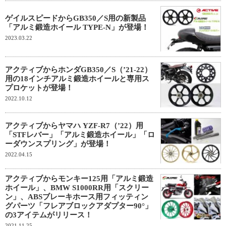
ゲイルスピードからGB350／S用の新製品
「アルミ鍛造ホイール TYPE-N」が登場！
2023.03.22
アクティブからホンダGB350／S（’21-22）
用の18インチアルミ鍛造ホイールと専用ス
プロケットが登場！
2022.10.12
アクティブからヤマハ YZF-R7（’22）用
「STFレバー」「アルミ鍛造ホイール」「ロ
ーダウンスプリング」が登場！
2022.04.15
アクティブからモンキー125用「アルミ鍛造
ホイール」、BMW S1000RR用「スクリー
ン」、ABSブレーキホース用フィッティン
グパーツ「フレアブロックアダプター90°」
の3アイテムがリリース！
2021.11.25