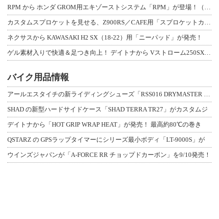
RPM から ホンダ GROM用エキゾーストシステム「RPM」が登場！（動画あり
カスタムスプロケットを見せる、Z900RS／CAFE用「スプロケットカバーフルキ
ネクサスから KAWASAKI H2 SX（18-22）用「ニーパッド」が発売！
ゲル素材入りで快適＆足つき向上！ デイトナから Vストローム250SX用「快適ロ
バイク用品情報
アールエスタイチの新ライディングシューズ「RSS016 DRYMASTER スト
SHAD の新型ハードサイドケース「SHAD TERRA TR27」がカスタムジ
デイトナから「HOT GRIP WRAP HEAT」が発売！ 最高約80℃の巻き
QSTARZ の GPSラップタイマーにシリーズ最小ボディ「LT-9000S」が
ウインズジャパンが「A-FORCE RR チョップドカーボン」を9/10発売！