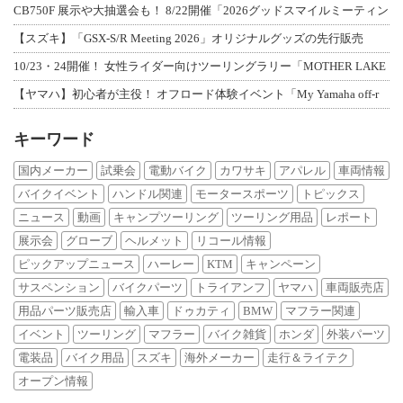
CB750F 展示や大抽選会も！ 8/22開催「2026グッドスマイルミーティン
【スズキ】「GSX-S/R Meeting 2026」オリジナルグッズの先行販売
10/23・24開催！ 女性ライダー向けツーリングラリー「MOTHER LAKE
【ヤマハ】初心者が主役！ オフロード体験イベント「My Yamaha off-r
キーワード
国内メーカー
試乗会
電動バイク
カワサキ
アパレル
車両情報
バイクイベント
ハンドル関連
モータースポーツ
トピックス
ニュース
動画
キャンプツーリング
ツーリング用品
レポート
展示会
グローブ
ヘルメット
リコール情報
ピックアップニュース
ハーレー
KTM
キャンペーン
サスペンション
バイクパーツ
トライアンフ
ヤマハ
車両販売店
用品パーツ販売店
輸入車
ドゥカティ
BMW
マフラー関連
イベント
ツーリング
マフラー
バイク雑貨
ホンダ
外装パーツ
電装品
バイク用品
スズキ
海外メーカー
走行＆ライテク
オープン情報