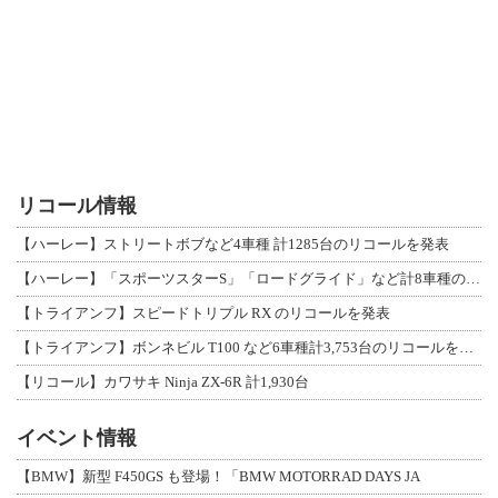
リコール情報
【ハーレー】ストリートボブなど4車種 計1285台のリコールを発表
【ハーレー】「スポーツスターS」「ロードグライド」など計8車種のリコールを発表
【トライアンフ】スピードトリプル RX のリコールを発表
【トライアンフ】ボンネビル T100 など6車種計3,753台のリコールを発表
【リコール】カワサキ Ninja ZX-6R 計1,930台
イベント情報
【BMW】新型 F450GS も登場！「BMW MOTORRAD DAYS JA