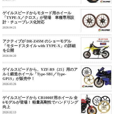
ゲイルスピードからモタード用ホイール
「TYPE-X／クロス」が登場 車種専用設
計・チューブレス化対応
2026.04.21
アクティブが DR-Z4SM のショーモデル
「モタードスタイル with TYPE-X」の詳細
を公開
2026.04.20
ゲイルスピードから、YZF-R9（25）用のア
ルミ鍛造ホイール「Type-SB1／Type-
GP1S」が販売中！
2026.03.26
ゲイルスピードから CB1000F用ホイール 全
6モデルが登場！ 軽量高剛性でハンドリング
向上
2026.02.13