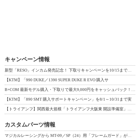
キャンペーン情報
新型「RESO」インカム発売記念！ 下取りキャンペーンを10/15まで延長して開
【KTM】「990 DUKE／1390 SUPER DUKE R EVO 購入サ
B+COM 最新モデル購入・下取りで最大9,000円をキャッシュバック！「B+F
【KTM】「890 SMT 購入サポートキャンペーン」を8/1～10/31まで実
【トライアンフ】関西最大規模「トライアンフ大阪東 開設準備室」がオープン！ 限定
カスタムパーツ情報
マジカルレーシングから MT-09／SP（24）用「フレームガード」が登場！