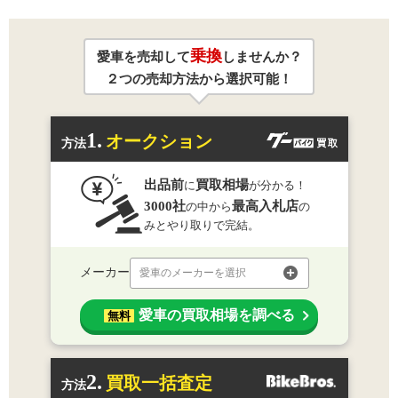
乗換
愛車を売却して
しませんか？
２つの売却方法から選択可能！
1.
オークション
方法
出品前
買取相場
に
が分かる！
3000社
最高入札店
の中から
の
みとやり取りで完結。
メーカー
愛車のメーカーを選択
愛車の買取相場を調べる
無料
2.
買取一括査定
方法