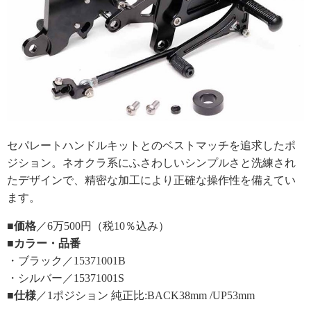
セパレートハンドルキットとのベストマッチを追求したポ
ジション。ネオクラ系にふさわしいシンプルさと洗練され
たデザインで、精密な加工により正確な操作性を備えてい
ます。
■価格
／6万500円（税10％込み）
■カラー・品番
・ブラック／15371001B
・シルバー／15371001S
■仕様
／1ポジション 純正比:BACK38mm /UP53mm