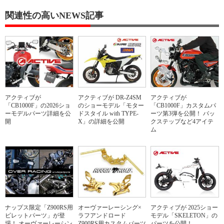
関連性の高いNEWS記事
アクティブが
アクティブが DR-Z4SM
アクティブが
「CB1000F」の2026ショ
のショーモデル「モター
「CB1000F」カスタムパ
ーモデルパーツ詳細を公
ドスタイル with TYPE-
ーツ第3弾を公開！ バッ
開
X」の詳細を公開
クステップなど4アイテ
ム
ナップス限定「Z900RS用
オーヴァーレーシング×
アクティブが 2025ショー
ビレットパーツ」が登
ラフアンドロード
モデル「SKELETON」の
場！ オーヴァーレーシン
Z900RS用カスタムパーツ
パーツを公開！