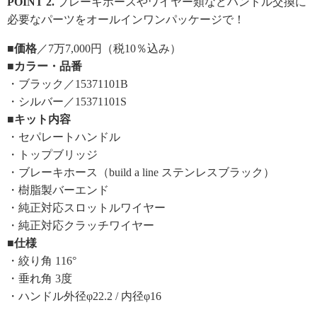
POINT 2.
ブレーキホースやワイヤー類などハンドル交換に
必要なパーツをオールインワンパッケージで！
■価格
／7万7,000円（税10％込み）
■カラー・品番
・ブラック／15371101B
・シルバー／15371101S
■キット内容
・セパレートハンドル
・トップブリッジ
・ブレーキホース（build a line ステンレスブラック）
・樹脂製バーエンド
・純正対応スロットルワイヤー
・純正対応クラッチワイヤー
■仕様
・絞り角 116°
・垂れ角 3度
・ハンドル外径φ22.2 / 内径φ16