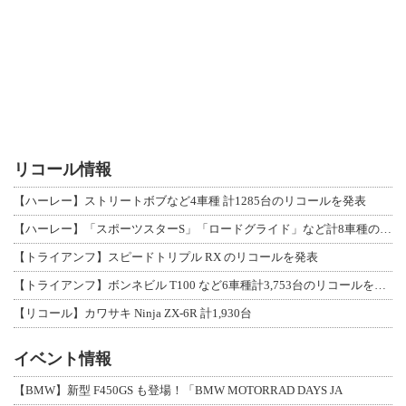
リコール情報
【ハーレー】ストリートボブなど4車種 計1285台のリコールを発表
【ハーレー】「スポーツスターS」「ロードグライド」など計8車種のリコールを発表
【トライアンフ】スピードトリプル RX のリコールを発表
【トライアンフ】ボンネビル T100 など6車種計3,753台のリコールを発表
【リコール】カワサキ Ninja ZX-6R 計1,930台
イベント情報
【BMW】新型 F450GS も登場！「BMW MOTORRAD DAYS JA