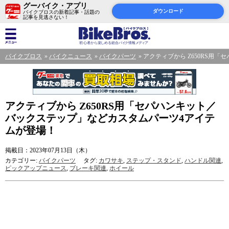
グーバイク・アプリ
ダウンロード
バイクブロスの新着記事・話題の
記事を見逃さない！
バイクブロス
バイクニュース
バイクパーツ
アクティブから Z650RS用
アクティブから Z650RS用「セパハンキット／
バックステップ」などカスタムパーツ4アイテ
ムが登場！
掲載日：2023年07月13日（木）
カテゴリー:
バイクパーツ
タグ:
カワサキ
,
ステップ・スタンド
,
ハンドル関連
,
ピックアップニュース
,
ブレーキ関連
,
ホイール