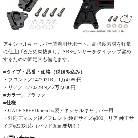
アキシャルキャリパー装着用サポート。高強度素材を軽量
に仕上げるため肉抜きし、ABSセンサーをタイラップ留め
するための固定穴も備えます。
■タイプ・品番・価格（税10％込み）
・フロント／1477021B／1万4,080円
・リア／1477022BN／2万2,000円
■カラー
／ブラック
■仕様
・GALE SPEED/brembo製アキシャルキャリパー用
・対応ディスク径／フロント 純正サイズφ300、リア 純正サ
イズφ220対応（パッド3mm要切削）