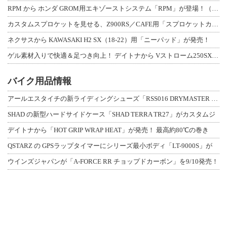
RPM から ホンダ GROM用エキゾーストシステム「RPM」が登場！（動画あり
カスタムスプロケットを見せる、Z900RS／CAFE用「スプロケットカバーフルキ
ネクサスから KAWASAKI H2 SX（18-22）用「ニーパッド」が発売！
ゲル素材入りで快適＆足つき向上！ デイトナから Vストローム250SX用「快適ロ
バイク用品情報
アールエスタイチの新ライディングシューズ「RSS016 DRYMASTER スト
SHAD の新型ハードサイドケース「SHAD TERRA TR27」がカスタムジ
デイトナから「HOT GRIP WRAP HEAT」が発売！ 最高約80℃の巻き
QSTARZ の GPSラップタイマーにシリーズ最小ボディ「LT-9000S」が
ウインズジャパンが「A-FORCE RR チョップドカーボン」を9/10発売！