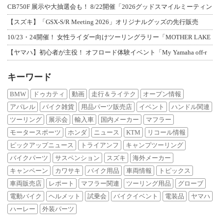
CB750F 展示や大抽選会も！ 8/22開催「2026グッドスマイルミーティン
【スズキ】「GSX-S/R Meeting 2026」オリジナルグッズの先行販売
10/23・24開催！ 女性ライダー向けツーリングラリー「MOTHER LAKE
【ヤマハ】初心者が主役！ オフロード体験イベント「My Yamaha off-r
キーワード
BMW
ドゥカティ
動画
走行＆ライテク
オープン情報
アパレル
バイク雑貨
用品パーツ販売店
イベント
ハンドル関連
ツーリング
展示会
輸入車
国内メーカー
マフラー
モータースポーツ
ホンダ
ニュース
KTM
リコール情報
ピックアップニュース
トライアンフ
キャンプツーリング
バイクパーツ
サスペンション
スズキ
海外メーカー
キャンペーン
カワサキ
バイク用品
車両情報
トピックス
車両販売店
レポート
マフラー関連
ツーリング用品
グローブ
電動バイク
ヘルメット
試乗会
バイクイベント
電装品
ヤマハ
ハーレー
外装パーツ