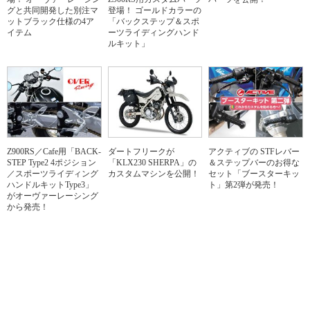
グと共同開発した別注マ
登場！ ゴールドカラーの
ットブラック仕様の4ア
「バックステップ＆スポ
イテム
ーツライディングハンド
ルキット」
Z900RS／Cafe用「BACK-
ダートフリークが
アクティブの STFレバー
STEP Type2 4ポジション
「KLX230 SHERPA」の
＆ステップバーのお得な
／スポーツライディング
カスタムマシンを公開！
セット「ブースターキッ
ハンドルキットType3」
ト」第2弾が発売！
がオーヴァーレーシング
から発売！