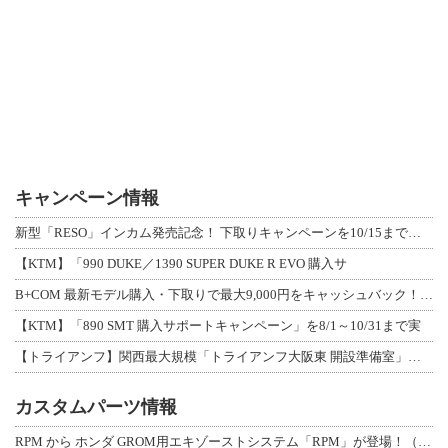
キャンペーン情報
新型「RESO」インカム発売記念！ 下取りキャンペーンを10/15まで延長して開
【KTM】「990 DUKE／1390 SUPER DUKE R EVO 購入サ
B+COM 最新モデル購入・下取りで最大9,000円をキャッシュバック！「B+F
【KTM】「890 SMT 購入サポートキャンペーン」を8/1～10/31まで実
【トライアンフ】関西最大規模「トライアンフ大阪東 開設準備室」がオープン！ 限定
カスタムパーツ情報
RPM から ホンダ GROM用エキゾーストシステム「RPM」が登場！（動画あり