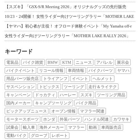
【スズキ】「GSX-S/R Meeting 2026」オリジナルグッズの先行販売
10/23・24開催！ 女性ライダー向けツーリングラリー「MOTHER LAKE
【ヤマハ】初心者が主役！ オフロード体験イベント「My Yamaha off-r
女性ライダー向けツーリングラリー「MOTHER LAKE RALLY 2026」
キーワード
電装品
バイク雑貨
BMW
KTM
ニュース
アパレル
展示会
バイクイベント
リコール情報
車両情報
バイクパーツ
ヤマハ
用品パーツ販売店
トライアンフ
イベント
ヘルメット
サスペンション
トピックス
ツーリング
走行＆ライテク
キャンペーン
ドゥカティ
ハーレー
スズキ
ツーリング用品
国内メーカー
キャンプツーリング
バイク用品
ピックアップニュース
オープン情報
マフラー関連
モータースポーツ
ホンダ
外装パーツ
ハンドル関連
カワサキ
試乗会
輸入車
海外メーカー
マフラー
動画
車両販売店
電動バイク
グローブ
レポート