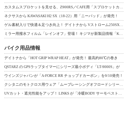
カスタムスプロケットを見せる、Z900RS／CAFE用「スプロケットカバーフルキ
ネクサスから KAWASAKI H2 SX（18-22）用「ニーパッド」が発売！
ゲル素材入りで快適＆足つき向上！ デイトナから Vストローム250SX用「快適ロ
ミラー用撥水フィルム「レインオフ」登場！ キジマが新製品情報「KIJIMA NE
バイク用品情報
デイトナから「HOT GRIP WRAP HEAT」が発売！ 最高約80℃の巻き
QSTARZ の GPSラップタイマーにシリーズ最小ボディ「LT-9000S」が
ウインズジャパンが「A-FORCE RR チョップドカーボン」を9/10発売！
クシタニのモトクロス用ウェア「ムーブレーシングオフロードシリーズ」3アイテムが登
UVカット・遮光性能をアップ！ LINKS が「冷暖BODY サーモベスト」改良