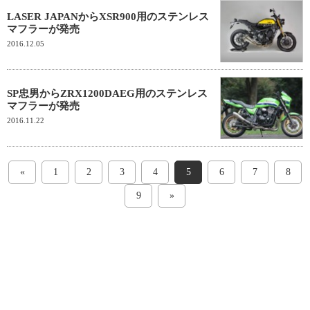
LASER JAPANからXSR900用のステンレス
マフラーが発売
2016.12.05
SP忠男からZRX1200DAEG用のステンレス
マフラーが発売
2016.11.22
«
1
2
3
4
5
6
7
8
9
»