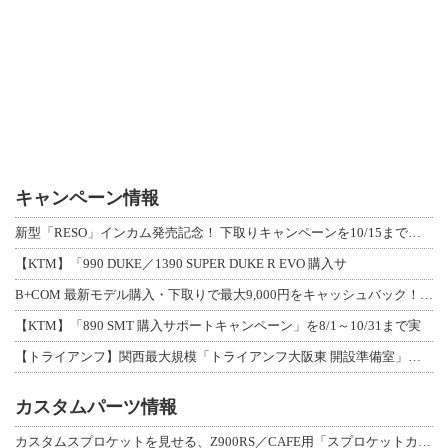
キャンペーン情報
新型「RESO」インカム発売記念！ 下取りキャンペーンを10/15まで延長して開
【KTM】「990 DUKE／1390 SUPER DUKE R EVO 購入サ
B+COM 最新モデル購入・下取りで最大9,000円をキャッシュバック！「B+F
【KTM】「890 SMT 購入サポートキャンペーン」を8/1～10/31まで実
【トライアンフ】関西最大規模「トライアンフ大阪東 開設準備室」がオープン！ 限定
カスタムパーツ情報
カスタムスプロケットを見せる、Z900RS／CAFE用「スプロケットカバーフルキ