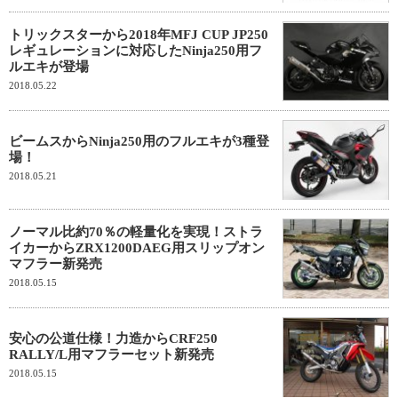
トリックスターから2018年MFJ CUP JP250
レギュレーションに対応したNinja250用フ
ルエキが登場
2018.05.22
ビームスからNinja250用のフルエキが3種登
場！
2018.05.21
ノーマル比約70％の軽量化を実現！ストラ
イカーからZRX1200DAEG用スリップオン
マフラー新発売
2018.05.15
安心の公道仕様！力造からCRF250
RALLY/L用マフラーセット新発売
2018.05.15