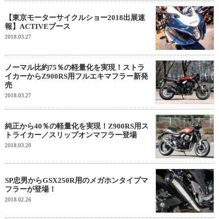
【東京モーターサイクルショー2018出展速
報】ACTIVEブース
2018.03.27
ノーマル比約75％の軽量化を実現！ストラ
イカーからZ900RS用フルエキマフラー新発
売
2018.03.27
純正から40％の軽量化を実現！Z900RS用ス
トライカー／スリップオンマフラー登場
2018.03.20
SP忠男からGSX250R用のメガホンタイプマ
フラーが登場！
2018.02.26