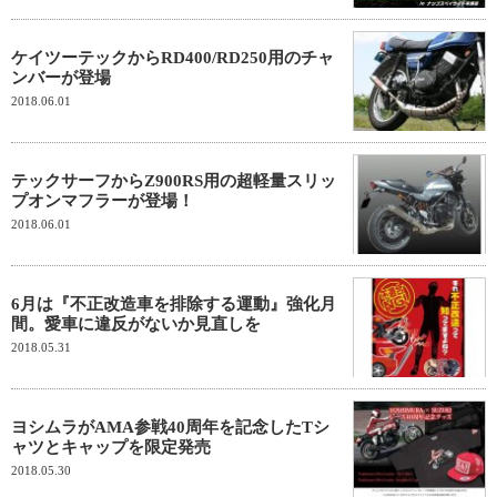
ケイツーテックからRD400/RD250用のチャ
ンバーが登場
2018.06.01
テックサーフからZ900RS用の超軽量スリッ
プオンマフラーが登場！
2018.06.01
6月は『不正改造車を排除する運動』強化月
間。愛車に違反がないか見直しを
2018.05.31
ヨシムラがAMA参戦40周年を記念したTシ
ャツとキャップを限定発売
2018.05.30