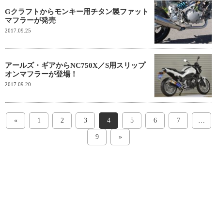
Gクラフトからモンキー用チタン製ファット
マフラーが発売
2017.09.25
アールズ・ギアからNC750X／S用スリップ
オンマフラーが登場！
2017.09.20
«
1
2
3
4
5
6
7
…
9
»