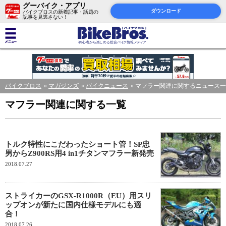
グーバイク・アプリ
ダウンロード
バイクブロスの新着記事・話題の
記事を見逃さない！
バイクブロス
マガジンズ
バイクニュース
マフラー関連に関するニュース一
マフラー関連に関する一覧
トルク特性にこだわったショート管！SP忠
男からZ900RS用4 in1チタンマフラー新発売
2018.07.27
ストライカーのGSX-R1000R（EU）用スリ
ップオンが新たに国内仕様モデルにも適
合！
2018.07.26