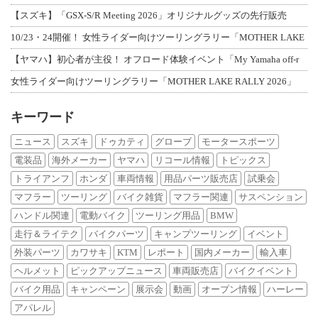
【スズキ】「GSX-S/R Meeting 2026」オリジナルグッズの先行販売
10/23・24開催！ 女性ライダー向けツーリングラリー「MOTHER LAKE
【ヤマハ】初心者が主役！ オフロード体験イベント「My Yamaha off-r
女性ライダー向けツーリングラリー「MOTHER LAKE RALLY 2026」
キーワード
ニュース
スズキ
ドゥカティ
グローブ
モータースポーツ
電装品
海外メーカー
ヤマハ
リコール情報
トピックス
トライアンフ
ホンダ
車両情報
用品パーツ販売店
試乗会
マフラー
ツーリング
バイク雑貨
マフラー関連
サスペンション
ハンドル関連
電動バイク
ツーリング用品
BMW
走行＆ライテク
バイクパーツ
キャンプツーリング
イベント
外装パーツ
カワサキ
KTM
レポート
国内メーカー
輸入車
ヘルメット
ピックアップニュース
車両販売店
バイクイベント
バイク用品
キャンペーン
展示会
動画
オープン情報
ハーレー
アパレル