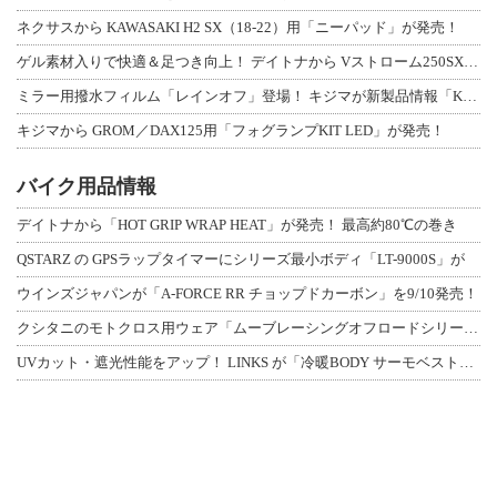
ネクサスから KAWASAKI H2 SX（18-22）用「ニーパッド」が発売！
ゲル素材入りで快適＆足つき向上！ デイトナから Vストローム250SX用「快適ロ
ミラー用撥水フィルム「レインオフ」登場！ キジマが新製品情報「KIJIMA NE
キジマから GROM／DAX125用「フォグランプKIT LED」が発売！
バイク用品情報
デイトナから「HOT GRIP WRAP HEAT」が発売！ 最高約80℃の巻き
QSTARZ の GPSラップタイマーにシリーズ最小ボディ「LT-9000S」が
ウインズジャパンが「A-FORCE RR チョップドカーボン」を9/10発売！
クシタニのモトクロス用ウェア「ムーブレーシングオフロードシリーズ」3アイテムが登
UVカット・遮光性能をアップ！ LINKS が「冷暖BODY サーモベスト」改良