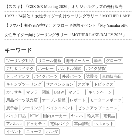
【スズキ】「GSX-S/R Meeting 2026」オリジナルグッズの先行販売
10/23・24開催！ 女性ライダー向けツーリングラリー「MOTHER LAKE
【ヤマハ】初心者が主役！ オフロード体験イベント「My Yamaha off-r
女性ライダー向けツーリングラリー「MOTHER LAKE RALLY 2026」
キーワード
ツーリング用品
リコール情報
海外メーカー
動画
グローブ
走行＆ライテク
ハーレー
ハンドル関連
バイク雑貨
トライアンフ
バイクパーツ
外装パーツ
試乗会
車両販売店
キャンプツーリング
サスペンション
スズキ
トピックス
カワサキ
マフラー関連
BMW
マフラー
キャンペーン
用品パーツ販売店
オープン情報
レポート
モータースポーツ
展示会
ツーリング
バイクイベント
ピックアップニュース
バイク用品
KTM
国内メーカー
ヤマハ
輸入車
電装品
アパレル
ドゥカティ
電動バイク
車両情報
ヘルメット
イベント
ニュース
ホンダ