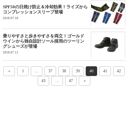
SPF50の日焼け防止＆冷却効果！ライズから
コンプレッションスリーブ登場
2018.07.18
乗りやすさと歩きやすさを両立！ゴールド
ウインから独自設計ソール採用のツーリン
グシューズが登場
2018.07.11
«
1
…
37
38
39
40
41
42
43
…
47
»