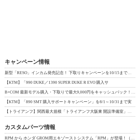
キャンペーン情報
新型「RESO」インカム発売記念！ 下取りキャンペーンを10/15まで延長して開
【KTM】「990 DUKE／1390 SUPER DUKE R EVO 購入サ
B+COM 最新モデル購入・下取りで最大9,000円をキャッシュバック！「B+F
【KTM】「890 SMT 購入サポートキャンペーン」を8/1～10/31まで実
【トライアンフ】関西最大規模「トライアンフ大阪東 開設準備室」がオープン！ 限定
カスタムパーツ情報
RPM から ホンダ GROM用エキゾーストシステム「RPM」が登場！（動画あり