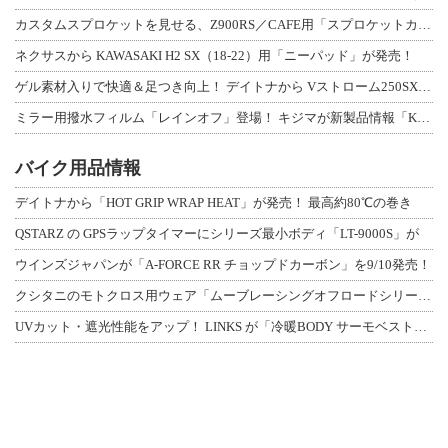
カスタムスプロケットを見せる、Z900RS／CAFE用「スプロケットカバーフルキ
ネクサスから KAWASAKI H2 SX（18-22）用「ニーパッド」が発売！
ゲル素材入りで快適＆足つき向上！ デイトナから Vストローム250SX用「快適ロ
ミラー用撥水フィルム「レインオフ」登場！ キジマが新製品情報「KIJIMA NE
バイク用品情報
デイトナから「HOT GRIP WRAP HEAT」が発売！ 最高約80℃の巻き
QSTARZ の GPSラップタイマーにシリーズ最小ボディ「LT-9000S」が
ウインズジャパンが「A-FORCE RR チョップドカーボン」を9/10発売！
クシタニのモトクロス用ウェア「ムーブレーシングオフロードシリーズ」3アイテムが登
UVカット・遮光性能をアップ！ LINKS が「冷暖BODY サーモベスト」改良