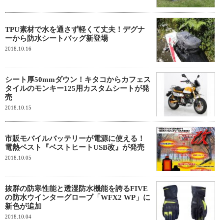
TPU素材で水を通さず軽くて丈夫！デグナ
ーから防水シートバッグ新登場
2018.10.16
シート厚50mmダウン！キタコからカフェス
タイルのモンキー125用カスタムシートが発
売
2018.10.15
市販モバイルバッテリーが電源に使える！
電熱ベスト『ベストヒートUSB改』が発売
2018.10.05
抜群の防寒性能と透湿防水機能を誇るFIVE
の防水ウインターグローブ「WFX2 WP」に
新色が追加
2018.10.04