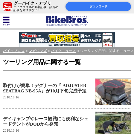
グーバイク・アプリ
ダウンロード
バイクブロスの新着記事・話題の
記事を見逃さない！
バイクブロス
マガジンズ
バイクニュース
ツーリング用品に関するニュース
ツーリング用品に関する一覧
取付けが簡単！デグナーの『 ADJUSTER
SEATBAG NB-95A』が10月下旬完成予定
2018.10.16
デイキャンプやレース観戦にも便利なシェ
ードテントがDODから発売
2018.10.16