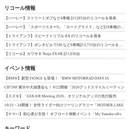
リコール情報
【ハーレー】ストリートボブなど4車種 計1285台のリコールを発表
【ハーレー】「スポーツスターS」「ロードグライド」など計8車種のリコールを発表
【トライアンフ】スピードトリプル RX のリコールを発表
【トライアンフ】ボンネビル T100 など6車種計3,753台のリコールを発表
【リコール】カワサキ Ninja ZX-6R 計1,930台
イベント情報
【BMW】新型 F450GS も登場！「BMW MOTORRAD DAYS JA
CB750F 展示や大抽選会も！ 8/22開催「2026グッドスマイルミーティン
【スズキ】「GSX-S/R Meeting 2026」オリジナルグッズの先行販売
10/23・24開催！ 女性ライダー向けツーリングラリー「MOTHER LAKE
【ヤマハ】初心者が主役！ オフロード体験イベント「My Yamaha off-r
キーワード