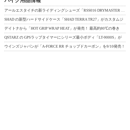
バイク用品情報
アールエスタイチの新ライディングシューズ「RSS016 DRYMASTER スト
SHAD の新型ハードサイドケース「SHAD TERRA TR27」がカスタムジ
デイトナから「HOT GRIP WRAP HEAT」が発売！ 最高約80℃の巻き
QSTARZ の GPSラップタイマーにシリーズ最小ボディ「LT-9000S」が
ウインズジャパンが「A-FORCE RR チョップドカーボン」を9/10発売！