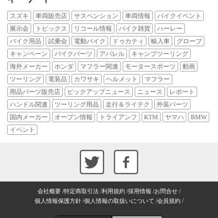
スズキ
車両販売店
サスペンション
車両情報
バイクイベント
展示会
トピックス
リコール情報
バイク雑貨
ハーレー
バイク用品
試乗会
電動バイク
ドゥカティ
輸入車
グローブ
キャンペーン
バイクパーツ
アパレル
キャンプツーリング
海外メーカー
ホンダ
マフラー関連
モータースポーツ
動画
ツーリング
電装品
カワサキ
ヘルメット
マフラー
用品パーツ販売店
ピックアップニュース
ニュース
レポート
ハンドル関連
ツーリング用品
走行＆ライテク
外装パーツ
国内メーカー
オープン情報
トライアンフ
KTM
ヤマハ
BMW
イベント
会社概要
特定商取引法
利用規約
採用情報
お問合せ
個人情報保護方針
個人情報の取扱いについて
会員規約