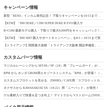
キャンペーン情報
新型「RESO」インカム発売記念！ 下取りキャンペーンを10/15まで延長して開
【KTM】「990 DUKE／1390 SUPER DUKE R EVO 購入サ
B+COM 最新モデル購入・下取りで最大9,000円をキャッシュバック！「B+F
【KTM】「890 SMT 購入サポートキャンペーン」を8/1～10/31まで実
【トライアンフ】関西最大規模「トライアンフ大阪東 開設準備室」がオープン！ 限定
カスタムパーツ情報
マジカルレーシングから MT-09／SP（24）用「フレームガード」が登場！
RPM から ホンダ GROM用エキゾーストシステム「RPM」が登場！（動画あり
カスタムスプロケットを見せる、Z900RS／CAFE用「スプロケットカバーフルキ
ネクサスから KAWASAKI H2 SX（18-22）用「ニーパッド」が発売！
ゲル素材入りで快適＆足つき向上！ デイトナから Vストローム250SX用「快適ロ