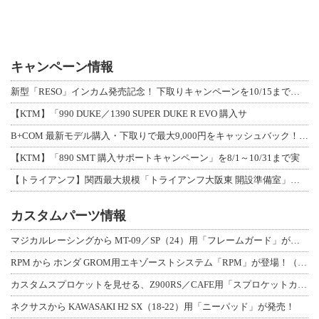
キャンペーン情報
新型「RESO」インカム発売記念！ 下取りキャンペーンを10/15まで延長して開
【KTM】「990 DUKE／1390 SUPER DUKE R EVO 購入サ
B+COM 最新モデル購入・下取りで最大9,000円をキャッシュバック！「B+F
【KTM】「890 SMT 購入サポートキャンペーン」を8/1～10/31まで実
【トライアンフ】関西最大規模「トライアンフ大阪東 開設準備室」がオープン！ 限定
カスタムパーツ情報
マジカルレーシングから MT-09／SP（24）用「フレームガード」が登場！
RPM から ホンダ GROM用エキゾーストシステム「RPM」が登場！（動画あり
カスタムスプロケットを見せる、Z900RS／CAFE用「スプロケットカバーフルキ
ネクサスから KAWASAKI H2 SX（18-22）用「ニーパッド」が発売！