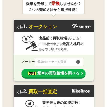
乗換
愛車を売却して
しませんか？
２つの売却方法から選択可能！
1.
オークション
方法
出品前
買取相場
に
が分かる！
3000社
最高入札店
の中から
の
みとやり取りで完結。
メーカー
愛車のメーカーを選択
愛車の買取相場を調べる
無料
2.
買取一括査定
方法
業界最大級の加盟店数！