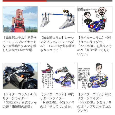
【編集部コラム】兄弟サ
【編集部コラム】レーシ
【ライターコラム】40代
イトにコスプレイヤーえ
ングブルーのフットペダ
リターンライダー
なこが降臨!! クルマを模
ル?! YZF-R1が走る動画
「NSR250R」を買う／そ
した衣装でCMに登場
もカッコイイ！
の21「高2に乗ってもら
いたい」
【ライターコラム】40代
【ライターコラム】40代
【ライターコラム】40代
リターンライダー
リターンライダー
リターンライダー
「NSR250R」を買う／そ
「NSR250R」を買う／そ
「NSR250R」を買う／そ
の20「価値観の崩壊」
の19「そしてついえた」
の18「レプリカってコス
プレだ」