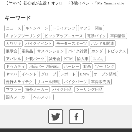
【ヤマハ】初心者が主役！ オフロード体験イベント「My Yamaha off-r
キーワード
ニュース
キャンペーン
トライアンフ
マフラー関連
キャンプツーリング
ピックアップニュース
電動バイク
車両情報
カワサキ
バイクイベント
モータースポーツ
ハンドル関連
展示会
電装品
サスペンション
バイク雑貨
ホンダ
トピックス
アパレル
外装パーツ
試乗会
KTM
輸入車
スズキ
ドゥカティ
用品パーツ販売店
ハーレー
動画
ツーリング
ヤマハ
イベント
グローブ
レポート
BMW
オープン情報
走行＆ライテク
リコール情報
バイクパーツ
車両販売店
マフラー
海外メーカー
バイク用品
ツーリング用品
国内メーカー
ヘルメット