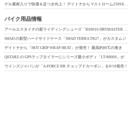
ゲル素材入りで快適＆足つき向上！ デイトナから Vストローム250SX用「快適ロ
バイク用品情報
アールエスタイチの新ライディングシューズ「RSS016 DRYMASTER スト
SHAD の新型ハードサイドケース「SHAD TERRA TR27」がカスタムジ
デイトナから「HOT GRIP WRAP HEAT」が発売！ 最高約80℃の巻き
QSTARZ の GPSラップタイマーにシリーズ最小ボディ「LT-9000S」が
ウインズジャパンが「A-FORCE RR チョップドカーボン」を9/10発売！