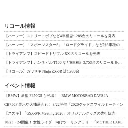
リコール情報
【ハーレー】ストリートボブなど4車種 計1285台のリコールを発表
【ハーレー】「スポーツスターS」「ロードグライド」など計8車種のリコールを発表
【トライアンフ】スピードトリプル RX のリコールを発表
【トライアンフ】ボンネビル T100 など6車種計3,753台のリコールを発表
【リコール】カワサキ Ninja ZX-6R 計1,930台
イベント情報
【BMW】新型 F450GS も登場！「BMW MOTORRAD DAYS JA
CB750F 展示や大抽選会も！ 8/22開催「2026グッドスマイルミーティン
【スズキ】「GSX-S/R Meeting 2026」オリジナルグッズの先行販売
10/23・24開催！ 女性ライダー向けツーリングラリー「MOTHER LAKE