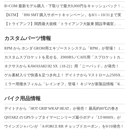
B+COM 最新モデル購入・下取りで最大9,000円をキャッシュバック！「B+F
【KTM】「890 SMT 購入サポートキャンペーン」を8/1～10/31まで実
【トライアンフ】関西最大規模「トライアンフ大阪東 開設準備室」がオープン！ 限定
カスタムパーツ情報
RPM から ホンダ GROM用エキゾーストシステム「RPM」が登場！（動画あり
カスタムスプロケットを見せる、Z900RS／CAFE用「スプロケットカバーフルキ
ネクサスから KAWASAKI H2 SX（18-22）用「ニーパッド」が発売！
ゲル素材入りで快適＆足つき向上！ デイトナから Vストローム250SX用「快適ロ
ミラー用撥水フィルム「レインオフ」登場！ キジマが新製品情報「KIJIMA NE
バイク用品情報
デイトナから「HOT GRIP WRAP HEAT」が発売！ 最高約80℃の巻き
QSTARZ の GPSラップタイマーにシリーズ最小ボディ「LT-9000S」が
ウインズジャパンが「A-FORCE RR チョップドカーボン」を9/10発売！