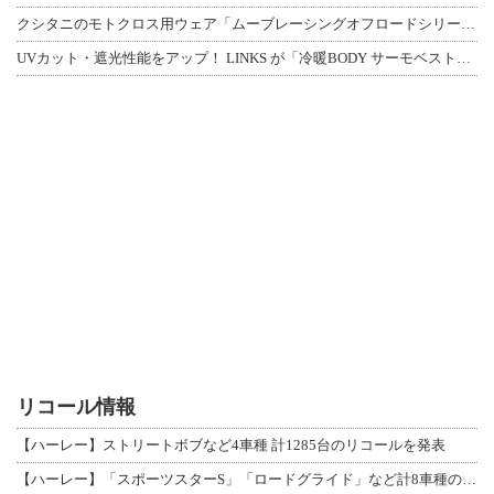
クシタニのモトクロス用ウェア「ムーブレーシングオフロードシリーズ」3アイテムが登
UVカット・遮光性能をアップ！ LINKS が「冷暖BODY サーモベスト」改良
リコール情報
【ハーレー】ストリートボブなど4車種 計1285台のリコールを発表
【ハーレー】「スポーツスターS」「ロードグライド」など計8車種のリコールを発表