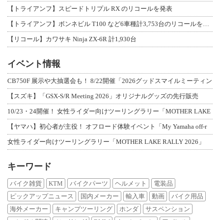
【トライアンフ】スピードトリプル RX のリコールを発表
【トライアンフ】ボンネビル T100 など6車種計3,753台のリコールを発表
【リコール】カワサキ Ninja ZX-6R 計1,930台
イベント情報
CB750F 展示や大抽選会も！ 8/22開催「2026グッドスマイルミーティン
【スズキ】「GSX-S/R Meeting 2026」オリジナルグッズの先行販売
10/23・24開催！ 女性ライダー向けツーリングラリー「MOTHER LAKE
【ヤマハ】初心者が主役！ オフロード体験イベント「My Yamaha off-r
女性ライダー向けツーリングラリー「MOTHER LAKE RALLY 2026」
キーワード
バイク雑貨
KTM
バイクパーツ
ヘルメット
電装品
ピックアップニュース
国内メーカー
輸入車
動画
バイク用品
海外メーカー
キャンプツーリング
ホンダ
サスペンション